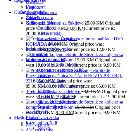
Ljepota i zdravlje
Usisivači
Ventilatori
Ljepota
Kućanski uređaji
Trening i oprema
Čistači na paru
Zdravlje
Grijanje i hlađenje
Silikonski fiksatori za čukljeve
25,00
KM
Original
Grijalice
price was: 25,00 KM.
20,00
KM
Current price is:
Klima uređaji
20,00 KM.
konvektori i radijatori
Četkica za zube za mališane DVA
Rashalđivač
KOMADA
24,00
KM
Original price was:
Indukcijske ploča – rešo
24,00 KM.
12,90
KM
Current price is: 12,90 KM.
Kafe aparati
Steznik za koljeno sa
Mali kućanski aparati
kompresijskom podrškom
19,00
KM
Original price
Aparat za vakumiranje
was: 19,00 KM.
9,90
KM
Current price is: 9,90 KM.
Aparati za esspreso kafu
Friteze
Profesionalna mašinica za šišanje ROZIA PRO HQ-
Kuhinjske vage
2212
85,00
KM
Original price was:
Mašina za mljevenje mesa
85,00 KM.
65,00
KM
Current price is: 65,00 KM.
Mikser
Preklopna daska za sklekove
33,00
KM
Original price
Rezalice i sjeckalice
was: 33,00 KM.
19,90
KM
Current price is: 19,90 KM.
Sokovnici i Citrusete
Steznik za koljeno sa
Štapni mikser
kompresijskom podrškom
19,00
KM
Original price
Odvlaživači
was: 19,00 KM.
9,90
KM
Current price is: 9,90 KM.
Pročišćivači zraka
Mašine i alati
Ražnjevi i roštilji
Alat za kuću
Sjecko
Alat za rezanje