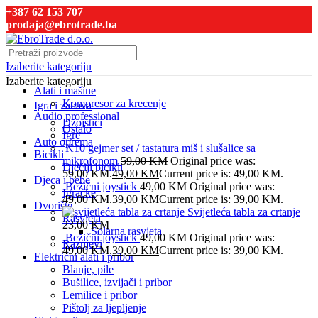
+387 62 153 707
prodaja@ebrotrade.ba
Izaberite kategoriju
Izaberite kategoriju
Alati i mašine
Kompresor za krecenje
Igra i zabava
Audio professional
Džojstici
Ostalo
Igre
Auto oprema
K10 gejmer set / tastatura miš i slušalice sa
Bicikli
mikrofonom
59,00
KM
Original price was:
Dječiji bicikli
59,00 KM.
49,00
KM
Current price is: 49,00 KM.
Djeca i bebe
Bežični joystick
49,00
KM
Original price was:
Igračke
49,00 KM.
39,00
KM
Current price is: 39,00 KM.
Dvorište
Svijetleća tabla za crtanje
Rasvjeta
23,00
KM
Solarna rasvjeta
Bežični joystick
49,00
KM
Original price was:
Raznjevi
49,00 KM.
39,00
KM
Current price is: 39,00 KM.
Električni alati i pribor
Blanje, pile
Bušilice, izvijači i pribor
Lemilice i pribor
Pištolj za ljepljenje