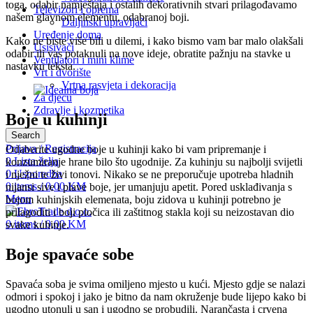
toga, odabir namještaja i ostalih dekorativnih stvari prilagođavamo
Televizori i oprema
našem glavnom elementu, odabranoj boji.
Daljinski upravljači
Uređenje doma
Kako ne biste više bili u dilemi, i kako bismo vam bar malo olakšali
Usisivači
odabir ili vas potaknuli na nove ideje, obratite pažnju na stavke u
Ventilatori i mini klime
nastavku teksta.
Vrt i dvorište
Vrtna rasvjeta i dekoracija
Za djecu
Zdravlje i kozmetika
Boje u kuhinji
Search
Prijava / Registracija
Odaberite ugodne boje u kuhinji kako bi vam pripremanje i
0
Lista želja
konzumiranje hrane bilo što ugodnije. Za kuhinju su najbolji svijetli
0
Usporedba
i nježni te živi tonovi. Nikako se ne preporučuje upotreba hladnih
0
items
/
0,00
KM
nijansi sive i plave boje, jer umanjuju apetit. Pored usklađivanja s
Menu
bojom kuhinjskih elemenata, boju zidova u kuhinji potrebno je
prilagoditi i boji pločica ili zaštitnog stakla koji su neizostavan dio
0
items
/
0,00
KM
svake kuhinje.
Boje spavaće sobe
Spavaća soba je svima omiljeno mjesto u kući. Mjesto gdje se nalazi
odmori i spokoj i jako je bitno da nam okruženje bude lijepo kako bi
ugodno utonuli u san i ugodno se probudili. Narančasta i crvena