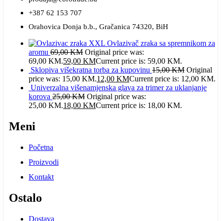
+387 62 153 707
Orahovica Donja b.b., Gračanica 74320, BiH
XXL Ovlazivač zraka sa spremnikom za
aromu
69,00
KM
Original price was:
69,00 KM.
59,00
KM
Current price is: 59,00 KM.
Sklopiva višekratna torba za kupovinu
15,00
KM
Original
price was: 15,00 KM.
12,00
KM
Current price is: 12,00 KM.
Univerzalna višenamjenska glava za trimer za uklanjanje
korova
25,00
KM
Original price was:
25,00 KM.
18,00
KM
Current price is: 18,00 KM.
Meni
Početna
Proizvodi
Kontakt
Ostalo
Dostava