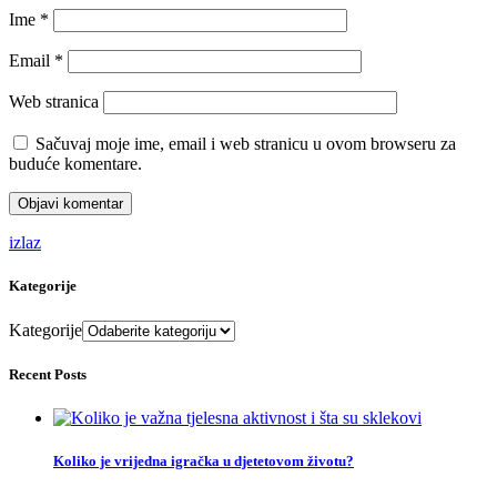
Ime
*
Email
*
Web stranica
Sačuvaj moje ime, email i web stranicu u ovom browseru za
buduće komentare.
izlaz
Kategorije
Kategorije
Recent Posts
Koliko je vrijedna igračka u djetetovom životu?