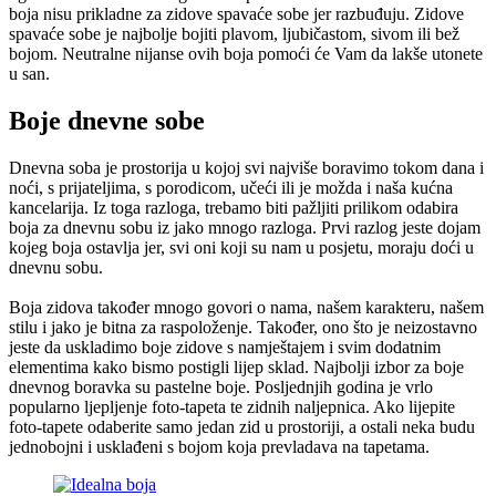
boja nisu prikladne za zidove spavaće sobe jer razbuđuju. Zidove
spavaće sobe je najbolje bojiti plavom, ljubičastom, sivom ili bež
bojom. Neutralne nijanse ovih boja pomoći će Vam da lakše utonete
u san.
Boje dnevne sobe
Dnevna soba je prostorija u kojoj svi najviše boravimo tokom dana i
noći, s prijateljima, s porodicom, učeći ili je možda i naša kućna
kancelarija. Iz toga razloga, trebamo biti pažljiti prilikom odabira
boja za dnevnu sobu iz jako mnogo razloga. Prvi razlog jeste dojam
kojeg boja ostavlja jer, svi oni koji su nam u posjetu, moraju doći u
dnevnu sobu.
Boja zidova također mnogo govori o nama, našem karakteru, našem
stilu i jako je bitna za raspoloženje. Također, ono što je neizostavno
jeste da uskladimo boje zidove s namještajem i svim dodatnim
elementima kako bismo postigli lijep sklad. Najbolji izbor za boje
dnevnog boravka su pastelne boje. Posljednjih godina je vrlo
popularno ljepljenje foto-tapeta te zidnih naljepnica. Ako lijepite
foto-tapete odaberite samo jedan zid u prostoriji, a ostali neka budu
jednobojni i usklađeni s bojom koja prevladava na tapetama.