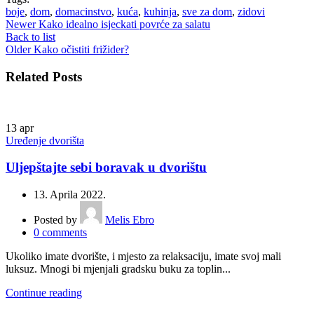
boje
,
dom
,
domacinstvo
,
kuća
,
kuhinja
,
sve za dom
,
zidovi
Newer
Kako idealno isjeckati povrće za salatu
Back to list
Older
Kako očistiti frižider?
Related Posts
13
apr
Uređenje dvorišta
Uljepštajte sebi boravak u dvorištu
13. Aprila 2022.
Posted by
Melis Ebro
0
comments
Ukoliko imate dvorište, i mjesto za relaksaciju, imate svoj mali
luksuz. Mnogi bi mjenjali gradsku buku za toplin...
Continue reading