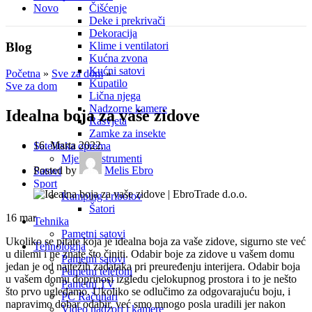
Novo
Čišćenje
Deke i prekrivači
Dekoracija
Blog
Klime i ventilatori
Kućna zvona
Kućni satovi
Početna
»
Sve za dom
»
Kupatilo
Sve za dom
Lična njega
Nadzorne kamere
Idealna boja za vaše zidove
Rasvjeta
Zamke za insekte
16. Marta 2022.
Satelitska oprema
Mjerni instrumenti
Posted by
Melis Ebro
Satovi
Sport
Kamping i ribolov
Šatori
16
mar
Tehnika
Pametni satovi
Ukoliko se pitate koja je idealna boja za vaše zidove, sigurno ste već
Tehnologija
u dilemi i ne znate što činiti. Odabir boje za zidove u vašem domu
Pametni satovi
jedan je od najtežih zadataka pri preuređenju interijera. Odabir boja
Pametni telefoni
u vašem domu doprinosi izgledu cjelokupnog prostora i to je nešto
Pametni TV
što prvo ugledamo. Ukoliko se odlučimo za odgovarajuću boju, i
PC Računari
napravimo dobar odabir, već smo mnogo posla uradili jer nakon
Video nadzori i kamere