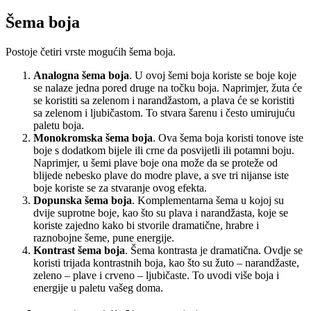
Šema boja
Postoje četiri vrste mogućih šema boja.
Analogna šema boja
. U ovoj šemi boja koriste se boje koje
se nalaze jedna pored druge na točku boja. Naprimjer, žuta će
se koristiti sa zelenom i narandžastom, a plava će se koristiti
sa zelenom i ljubičastom. To stvara šarenu i često umirujuću
paletu boja.
Monokromska šema boja
. Ova šema boja koristi tonove iste
boje s dodatkom bijele ili crne da posvijetli ili potamni boju.
Naprimjer, u šemi plave boje ona može da se proteže od
blijede nebesko plave do modre plave, a sve tri nijanse iste
boje koriste se za stvaranje ovog efekta.
Dopunska šema boja
. Komplementarna šema u kojoj su
dvije suprotne boje, kao što su plava i narandžasta, koje se
koriste zajedno kako bi stvorile dramatične, hrabre i
raznobojne šeme, pune energije.
Kontrast šema boja
. Šema kontrasta je dramatična. Ovdje se
koristi trijada kontrastnih boja, kao što su žuto – narandžaste,
zeleno – plave i crveno – ljubičaste. To uvodi više boja i
energije u paletu vašeg doma.