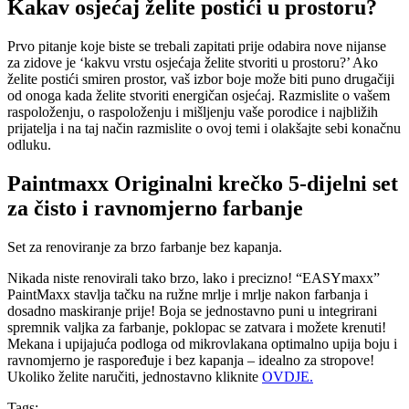
Kakav osjećaj želite postići u prostoru?
Prvo pitanje koje biste se trebali zapitati prije odabira nove nijanse
za zidove je ‘kakvu vrstu osjećaja želite stvoriti u prostoru?’ Ako
želite postići smiren prostor, vaš izbor boje može biti puno drugačiji
od onoga kada želite stvoriti energičan osjećaj. Razmislite o vašem
raspoloženju, o raspoloženju i mišljenju vaše porodice i najbližih
prijatelja i na taj način razmislite o ovoj temi i olakšajte sebi konačnu
odluku.
Paintmaxx Originalni krečko 5-dijelni set
za čisto i ravnomjerno farbanje
Set za renoviranje za brzo farbanje bez kapanja.
Nikada niste renovirali tako brzo, lako i precizno! “EASYmaxx”
PaintMaxx stavlja tačku na ružne mrlje i mrlje nakon farbanja i
dosadno maskiranje prije! Boja se jednostavno puni u integrirani
spremnik valjka za farbanje, poklopac se zatvara i možete krenuti!
Mekana i upijajuća podloga od mikrovlakana optimalno upija boju i
ravnomjerno je raspoređuje i bez kapanja – idealno za stropove!
Ukoliko želite naručiti, jednostavno kliknite
OVDJE.
Tags: