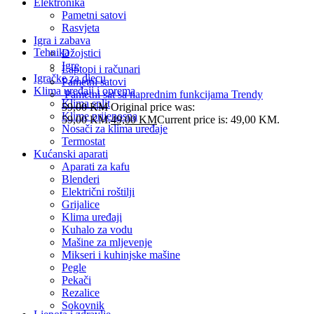
Elektronika
Pametni satovi
Rasvjeta
Igra i zabava
Tehnika
Džojstici
Igre
Laptopi i računari
Igračke za djecu
Pametni satovi
Klima uređaji i oprema
Pametni sat sa naprednim funkcijama Trendy
Klima split
59,00
KM
Original price was:
Klime prijenosna
59,00 KM.
49,00
KM
Current price is: 49,00 KM.
Nosači za klima uređaje
Termostat
Kućanski aparati
Aparati za kafu
Blenderi
Električni roštilji
Grijalice
Klima uređaji
Kuhalo za vodu
Mašine za mljevenje
Mikseri i kuhinjske mašine
Pegle
Pekači
Rezalice
Sokovnik