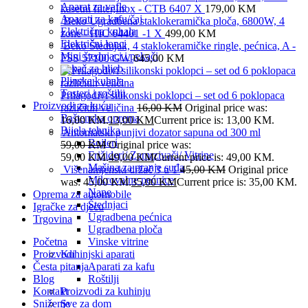
Aparat za vafle
kasetni filter,Inox - CTB 6407 X
179,00
KM
Aparati za kafu/čaj
Beko Ugradbena staklokeramička ploča, 6800W, 4
Električna kuhala
zone - HIC 64401 -1 X
499,00
KM
Električni lonci
Beko Štednjak, 4 staklokeramičke ringle, pećnica, A -
Mini štednjaci i pekači
FSS 57100 GW
645,00
KM
Pekač za hljeb
Plinska kuhala
Tosteri i roštilji
Prilagodivi silikonski poklopci – set od 6 poklopaca
Proizvodi za kuću
različitih veličina
16,00
KM
Original price was:
Baštenska oprema
16,00 KM.
13,00
KM
Current price is: 13,00 KM.
Bijela tehnika
Automatski punjivi dozator sapuna od 300 ml
Bojleri
59,00
KM
Original price was:
Frižideri/ Zamrzivači/ Vitrine
59,00 KM.
49,00
KM
Current price is: 49,00 KM.
Mašina za pranje suđa
Višenamjenski držač 3 u 1
45,00
KM
Original price
Mikrovalne pećnice
was: 45,00 KM.
35,00
KM
Current price is: 35,00 KM.
Nape
Oprema za automobile
Štednjaci
Igračke za djecu
Ugradbena pećnica
Trgovina
Ugradbena ploča
Početna
Vinske vitrine
Proizvodi
Kuhinjski aparati
Česta pitanja
Aparati za kafu
Blog
Roštilji
Kontakt
Proizvodi za kuhinju
Sniženje
Sve za dom