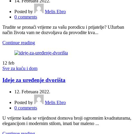
14. Februara 2022.
Posted by
Melis Ebro
0
comments
Trudite se pronaći vrijeme za vašu porodicu i prijatelje? Užurban
način života vam ne dozvoljava da provodite kva...
Continue reading
12
feb
Sve za kuću i dom
Ideje za uređenje dvorišta
12. Februara 2022.
Posted by
Melis Ebro
0
comments
U vrijeme kada se vrijednost domova broji ogromnim kvadraturama,
elegancijom i modernim stilom, imati bar maleno ...
Continue reading