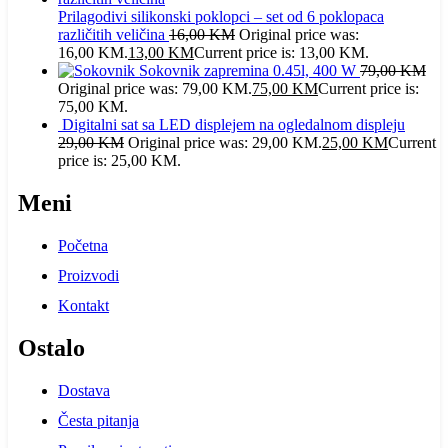
Prilagodivi silikonski poklopci – set od 6 poklopaca
različitih veličina
16,00
KM
Original price was:
16,00 KM.
13,00
KM
Current price is: 13,00 KM.
Sokovnik zapremina 0.45l, 400 W
79,00
KM
Original price was: 79,00 KM.
75,00
KM
Current price is:
75,00 KM.
Digitalni sat sa LED displejem na ogledalnom displeju
29,00
KM
Original price was: 29,00 KM.
25,00
KM
Current
price is: 25,00 KM.
Meni
Početna
Proizvodi
Kontakt
Ostalo
Dostava
Česta pitanja