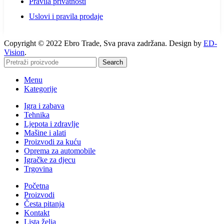
Pravila privatnosti
Uslovi i pravila prodaje
Copyright © 2022 Ebro Trade, Sva prava zadržana. Design by
ED-
Vision
.
Search
Menu
Kategorije
Igra i zabava
Tehnika
Ljepota i zdravlje
Mašine i alati
Proizvodi za kuću
Oprema za automobile
Igračke za djecu
Trgovina
Početna
Proizvodi
Česta pitanja
Kontakt
Lista želja