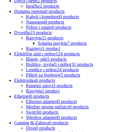
Djeca i bebe
2 products
Igračke
2 products
Dodatna oprema
0 products
Kabeli i konektori
0 products
Napajanja
0 products
Pribor i ostalo
0 products
Dvorište
23 products
Rasvjeta
11 products
Solarna rasvjeta
7 products
Raznjevi
1 product
Električni alati i pribor
124 products
Blanje, pile
5 products
Bušilice, izvijači i pribor
31 products
Lemilice i pribor
24 products
Pištolj za ljepljenje
5 products
Elektronika
6 products
Pametni satovi
3 products
Rasvjeta
1 product
Ethernet
0 products
Ethernet adapteri
0 products
Mrežne strujne utičnice
0 products
Switch
0 products
Wireless adapteri
0 products
Gaming & Zabava
0 products
Dron
0 products