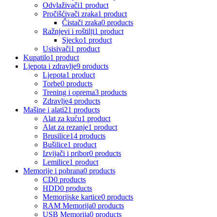
Odvlaživači
1 product
Pročišćivači zraka
1 product
Čistači zraka
0 products
Ražnjevi i roštilji
1 product
Sjecko
1 product
Usisivači
1 product
Kupatilo
1 product
Ljepota i zdravlje
9 products
Ljepota
1 product
Torbe
0 products
Trening i oprema
3 products
Zdravlje
4 products
Mašine i alati
21 products
Alat za kuću
1 product
Alat za rezanje
1 product
Brusilice
14 products
Bušilice
1 product
Izvijači i pribor
0 products
Lemilice
1 product
Memorije i pohrana
0 products
CD
0 products
HDD
0 products
Memorijske kartice
0 products
RAM Memorija
0 products
USB Memorija
0 products