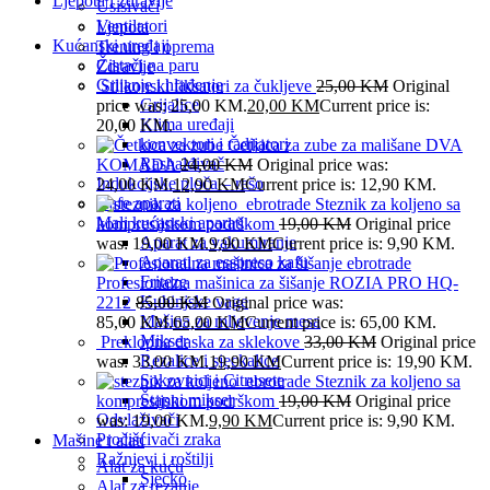
Ljepota i zdravlje
Usisivači
Ventilatori
Ljepota
Kućanski uređaji
Trening i oprema
Čistači na paru
Zdravlje
Grijanje i hlađenje
Silikonski fiksatori za čukljeve
25,00
KM
Original
Grijalice
price was: 25,00 KM.
20,00
KM
Current price is:
Klima uređaji
20,00 KM.
konvektori i radijatori
Četkica za zube za mališane DVA
Rashalđivač
KOMADA
24,00
KM
Original price was:
Indukcijske ploča – rešo
24,00 KM.
12,90
KM
Current price is: 12,90 KM.
Kafe aparati
Steznik za koljeno sa
Mali kućanski aparati
kompresijskom podrškom
19,00
KM
Original price
Aparat za vakumiranje
was: 19,00 KM.
9,90
KM
Current price is: 9,90 KM.
Aparati za esspreso kafu
Friteze
Profesionalna mašinica za šišanje ROZIA PRO HQ-
Kuhinjske vage
2212
85,00
KM
Original price was:
Mašina za mljevenje mesa
85,00 KM.
65,00
KM
Current price is: 65,00 KM.
Mikser
Preklopna daska za sklekove
33,00
KM
Original price
Rezalice i sjeckalice
was: 33,00 KM.
19,90
KM
Current price is: 19,90 KM.
Sokovnici i Citrusete
Steznik za koljeno sa
Štapni mikser
kompresijskom podrškom
19,00
KM
Original price
Odvlaživači
was: 19,00 KM.
9,90
KM
Current price is: 9,90 KM.
Pročišćivači zraka
Mašine i alati
Ražnjevi i roštilji
Alat za kuću
Sjecko
Alat za rezanje