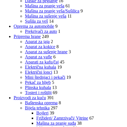
Daske za peglanje
16
Mašina za pranje veša
61
Mašina za pranje veša/Sušilica
9
Mašina za sušenje veša
11
Sušila za veš
14
Oprema za automobile
9
Prekrivači za auto
1
Priprema hrane
249
Aparat za jaja
2
Aparat za kokice
8
Aparat za sušenje hrane
3
Aparat za vafle
6
Aparati za kafu/čaj
45
Električna kuhala
19
Električni lonci
13
Mini štednjaci i pekači
19
Pekač za hljeb
5
Plinska kuhala
13
Tosteri i roštilji
69
Proizvodi za kuću
391
Baštenska oprema
8
Bijela tehnika
297
Bojleri
39
Frižideri/ Zamrzivači/ Vitrine
67
Mašina za pranje suđa
38