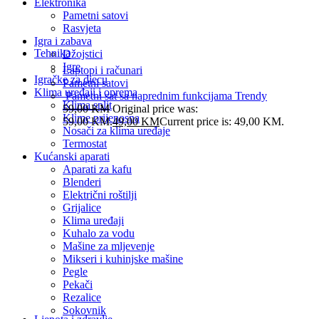
Elektronika
Pametni satovi
Rasvjeta
Igra i zabava
Tehnika
Džojstici
Igre
Laptopi i računari
Igračke za djecu
Pametni satovi
Klima uređaji i oprema
Pametni sat sa naprednim funkcijama Trendy
Klima split
59,00
KM
Original price was:
Klime prijenosna
59,00 KM.
49,00
KM
Current price is: 49,00 KM.
Nosači za klima uređaje
Termostat
Kućanski aparati
Aparati za kafu
Blenderi
Električni roštilji
Grijalice
Klima uređaji
Kuhalo za vodu
Mašine za mljevenje
Mikseri i kuhinjske mašine
Pegle
Pekači
Rezalice
Sokovnik