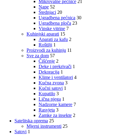
Mikrovalne pećnice
21
Nape
52
Štednjaci
20
Ugradbena pećnica
30
Ugradbena ploča
23
Vinske vitrine
7
Kuhinjski aparati
15
Aparati za kafu
2
Roštilji
1
Proizvodi za kuhinju
11
Sve za dom
57
Čišćenje
2
Deke i prekrivači
1
Dekoracija
1
Klime i ventilatori
4
Kućna zvona
3
Kućni satovi
1
Kupatilo
3
Lična njega
1
Nadzorne kamere
7
Rasvjeta
3
Zamke za insekte
2
Satelitska oprema
25
Mjerni instrumenti
25
Satovi
1