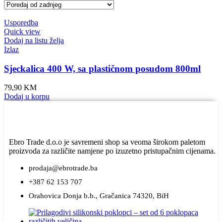
Usporedba
Quick view
Dodaj na listu želja
Izlaz
Sjeckalica 400 W, sa plastičnom posudom 800ml
79,90
KM
Dodaj u korpu
Ebro Trade d.o.o je savremeni shop sa veoma širokom paletom
proizvoda za različite namjene po izuzetno pristupačnim cijenama.
prodaja@ebrotrade.ba
+387 62 153 707
Orahovica Donja b.b., Gračanica 74320, BiH