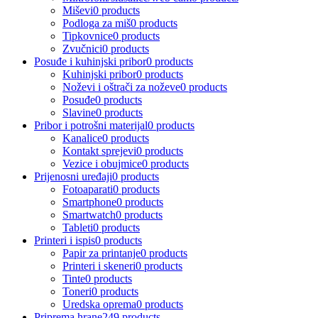
Miševi
0 products
Podloga za miš
0 products
Tipkovnice
0 products
Zvučnici
0 products
Posuđe i kuhinjski pribor
0 products
Kuhinjski pribor
0 products
Noževi i oštrači za noževe
0 products
Posuđe
0 products
Slavine
0 products
Pribor i potrošni materijal
0 products
Kanalice
0 products
Kontakt sprejevi
0 products
Vezice i obujmice
0 products
Prijenosni uređaji
0 products
Fotoaparati
0 products
Smartphone
0 products
Smartwatch
0 products
Tableti
0 products
Printeri i ispis
0 products
Papir za printanje
0 products
Printeri i skeneri
0 products
Tinte
0 products
Toneri
0 products
Uredska oprema
0 products
Priprema hrane
249 products