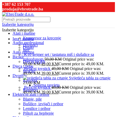
+387 62 153 707
prodaja@ebrotrade.ba
Izaberite kategoriju
Izaberite kategoriju
Alati i mašine
Kompresor za krecenje
Igra i zabava
Audio professional
Džojstici
Ostalo
Igre
Auto oprema
K10 gejmer set / tastatura miš i slušalice sa
Bicikli
mikrofonom
59,00
KM
Original price was:
Dječiji bicikli
59,00 KM.
49,00
KM
Current price is: 49,00 KM.
Djeca i bebe
Bežični joystick
49,00
KM
Original price was:
Igračke
49,00 KM.
39,00
KM
Current price is: 39,00 KM.
Dvorište
Svijetleća tabla za crtanje
Rasvjeta
23,00
KM
Solarna rasvjeta
Bežični joystick
49,00
KM
Original price was:
Raznjevi
49,00 KM.
39,00
KM
Current price is: 39,00 KM.
Električni alati i pribor
Blanje, pile
Bušilice, izvijači i pribor
Lemilice i pribor
Pištolj za ljepljenje