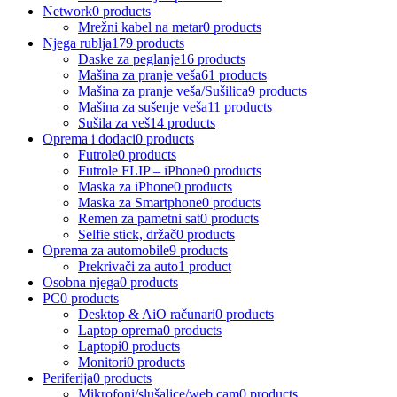
Network
0 products
Mrežni kabel na metar
0 products
Njega rublja
179 products
Daske za peglanje
16 products
Mašina za pranje veša
61 products
Mašina za pranje veša/Sušilica
9 products
Mašina za sušenje veša
11 products
Sušila za veš
14 products
Oprema i dodaci
0 products
Futrole
0 products
Futrole FLIP – iPhone
0 products
Maska za iPhone
0 products
Maska za Smartphone
0 products
Remen za pametni sat
0 products
Selfie stick, držač
0 products
Oprema za automobile
9 products
Prekrivači za auto
1 product
Osobna njega
0 products
PC
0 products
Desktop & AiO računari
0 products
Laptop oprema
0 products
Laptopi
0 products
Monitori
0 products
Periferija
0 products
Mikrofoni/slušalice/web cam
0 products