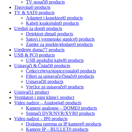
TV nosači
0 products
Trgovina
0 products
TV & SAT
0 products
Adapteri i konektori
0 products
Kabeli koaksijalni
0 products
Uređaji za dom
0 products
Detektori dima
0 products
Satovi i vremenske stanice
0 products
Zamke za insekte/glodare
0 products
Uređenje doma
77 products
USB & PC
0 products
USB produžni kabel
0 products
Usisavači & Čistači
0 products
Četke/crijeva/stopice/ostalo
0 products
Filteri za usisavače/čistače
0 products
Usisavači
0 products
Vrećice za usisavače
0 products
Usisivači
1 product
Ventilatori i mini klime
1 product
Video nadzor – Analogija
0 products
Kamere analogne – DOME
0 products
Snimači DVR/NVR/XVR
0 products
Video nadzor – IP
0 products
Dodatna oprema za IP kamere
0 products
Kamere IP – BULLET
0 products