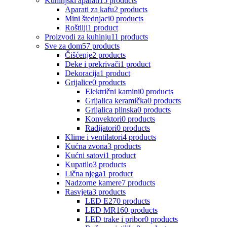
Kuhinjski aparati
15 products
Aparati za kafu
2 products
Mini štednjaci
0 products
Roštilji
1 product
Proizvodi za kuhinju
11 products
Sve za dom
57 products
Čišćenje
2 products
Deke i prekrivači
1 product
Dekoracija
1 product
Grijalice
0 products
Električni kamini
0 products
Grijalica keramička
0 products
Grijalica plinska
0 products
Konvektori
0 products
Radijatori
0 products
Klime i ventilatori
4 products
Kućna zvona
3 products
Kućni satovi
1 product
Kupatilo
3 products
Lična njega
1 product
Nadzorne kamere
7 products
Rasvjeta
3 products
LED E27
0 products
LED MR16
0 products
LED trake i pribor
0 products