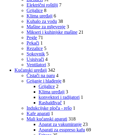
Električni roštilji
7
Grijalice
8
Klima uređaji
6
Kuhalo za vodu
38
Mašine za mljevenje
3
Mikseri i kuhinjske mašine
21
Pegle
71
Pekači
1
Rezalice
5
Sokovnik
5
Usisivači
4
Ventilatori
3
Kućanski uređaji
342
Čistači na paru
4
Grijanje i hlađenje
8
Grijalice
2
Klima uređaji
3
konvektori i radijatori
1
Rashalđivač
1
Indukcijske ploča - rešo
1
Kafe aparati
1
Mali kućanski aparati
318
Aparat za vakumiranje
23
Aparati za esspreso kafu
69