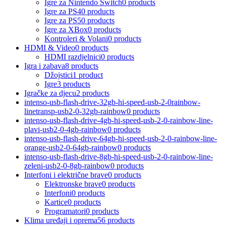
Igre za Nintendo Switch
0 products
Igre za PS4
0 products
Igre za PS5
0 products
Igre za XBox
0 products
Kontroleri & Volani
0 products
HDMI & Video
0 products
HDMI razdjelnici
0 products
Igra i zabava
8 products
Džojstici
1 product
Igre
3 products
Igračke za djecu
2 products
intenso-usb-flash-drive-32gb-hi-speed-usb-2-0rainbow-
linetransp-usb2-0-32gb-rainbow
0 products
intenso-usb-flash-drive-4gb-hi-speed-usb-2-0-rainbow-line-
plavi-usb2-0-4gb-rainbow
0 products
intenso-usb-flash-drive-64gb-hi-speed-usb-2-0-rainbow-line-
orange-usb2-0-64gb-rainbow
0 products
intenso-usb-flash-drive-8gb-hi-speed-usb-2-0-rainbow-line-
zeleni-usb2-0-8gb-rainbow
0 products
Interfoni i električne brave
0 products
Elektronske brave
0 products
Interfoni
0 products
Kartice
0 products
Programatori
0 products
Klima uređaji i oprema
56 products