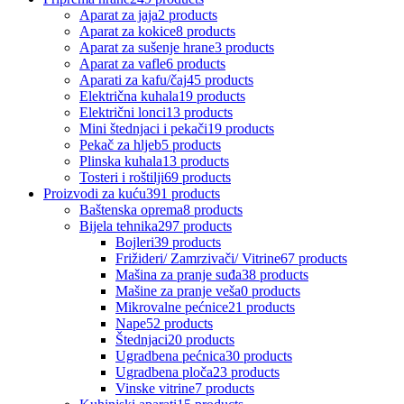
Aparat za jaja
2 products
Aparat za kokice
8 products
Aparat za sušenje hrane
3 products
Aparat za vafle
6 products
Aparati za kafu/čaj
45 products
Električna kuhala
19 products
Električni lonci
13 products
Mini štednjaci i pekači
19 products
Pekač za hljeb
5 products
Plinska kuhala
13 products
Tosteri i roštilji
69 products
Proizvodi za kuću
391 products
Baštenska oprema
8 products
Bijela tehnika
297 products
Bojleri
39 products
Frižideri/ Zamrzivači/ Vitrine
67 products
Mašina za pranje suđa
38 products
Mašine za pranje veša
0 products
Mikrovalne pećnice
21 products
Nape
52 products
Štednjaci
20 products
Ugradbena pećnica
30 products
Ugradbena ploča
23 products
Vinske vitrine
7 products