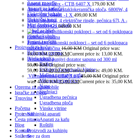
Aparat za vafle
kasetni filter,Inox - CTB 6407 X
179,00
KM
Aparati za kafu/čaj
Beko Ugradbena staklokeramička ploča, 6800W, 4
Električna kuhala
zone - HIC 64401 -1 X
499,00
KM
Električni lonci
Beko Štednjak, 4 električne ringle, pećnica 67l, A -
Mini štednjaci i pekači
FSE 66000 GS
649,00
KM
Pekač za hljeb
Plinska kuhala
Tosteri i roštilji
Prilagodivi silikonski poklopci – set od 6 poklopaca
Proizvodi za kuću
različitih veličina
16,00
KM
Original price was:
Baštenska oprema
16,00 KM.
13,00
KM
Current price is: 13,00 KM.
Bijela tehnika
Automatski punjivi dozator sapuna od 300 ml
Bojleri
59,00
KM
Original price was:
Frižideri/ Zamrzivači/ Vitrine
59,00 KM.
49,00
KM
Current price is: 49,00 KM.
Mašina za pranje suđa
Višenamjenski držač 3 u 1
45,00
KM
Original price
Mikrovalne pećnice
was: 45,00 KM.
35,00
KM
Current price is: 35,00 KM.
Nape
Oprema za automobile
Štednjaci
Igračke za djecu
Ugradbena pećnica
Trgovina
Ugradbena ploča
Početna
Vinske vitrine
Proizvodi
Kuhinjski aparati
Česta pitanja
Aparati za kafu
Blog
Roštilji
Kontakt
Proizvodi za kuhinju
Sniženje
Sve za dom