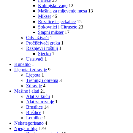
Friteze
35
Kuhinjske vage
12
Mašina za mljevenje mesa
13
Mikser
46
Rezalice i sjeckalice
15
Sokovnici i Citrusete
23
Štapni mikser
17
Odvlaživači
1
Pročišćivači zraka
1
Ražnjevi i roštilji
1
Sjecko
1
Usisivači
1
Kupatilo
1
Ljepota i zdravlje
9
Ljepota
1
Trening i oprema
3
Zdravlje
4
Mašine i alati
21
Alat za kuću
1
Alat za rezanje
1
Brusilice
14
Bušilice
1
Lemilice
1
Nekategorisano
4
Njega rublja
179