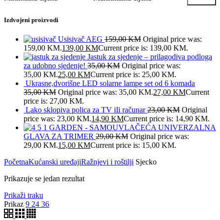
Izdvojeni proizvodi
Usisivač AEG
159,00
KM
Original price was:
159,00 KM.
139,00
KM
Current price is: 139,00 KM.
Jastuk za sjedenje – prilagodiva podloga
za udobno sjedenje!
35,00
KM
Original price was:
35,00 KM.
25,00
KM
Current price is: 25,00 KM.
Ukrasne,dvorišne LED solarne lampe set od 6 komada
35,00
KM
Original price was: 35,00 KM.
27,00
KM
Current
price is: 27,00 KM.
Lako sklopiva polica za TV iIi računar
23,00
KM
Original
price was: 23,00 KM.
14,90
KM
Current price is: 14,90 KM.
GARDEN - SAMOUVLAČEĆA UNIVERZALNA
GLAVA ZA TRIMER
29,00
KM
Original price was:
29,00 KM.
15,00
KM
Current price is: 15,00 KM.
Početna
Kućanski uređaji
Ražnjevi i roštilji
Sjecko
Prikazuje se jedan rezultat
Prikaži traku
Prikaz
9
24
36