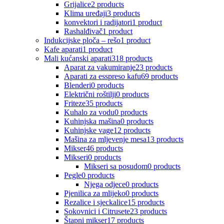
Grijalice
2 products
Klima uređaji
3 products
konvektori i radijatori
1 product
Rashalđivač
1 product
Indukcijske ploča – rešo
1 product
Kafe aparati
1 product
Mali kućanski aparati
318 products
Aparat za vakumiranje
23 products
Aparati za esspreso kafu
69 products
Blenderi
0 products
Električni roštilji
0 products
Friteze
35 products
Kuhalo za vodu
0 products
Kuhinjska mašina
0 products
Kuhinjske vage
12 products
Mašina za mljevenje mesa
13 products
Mikser
46 products
Mikseri
0 products
Mikseri sa posudom
0 products
Pegle
0 products
Njega odjece
0 products
Pjenilica za mlijeko
0 products
Rezalice i sjeckalice
15 products
Sokovnici i Citrusete
23 products
Štapni mikser
17 products