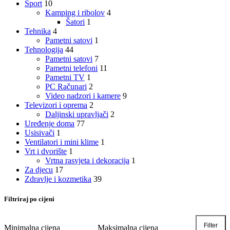
Sport
10
Kamping i ribolov
4
Šatori
1
Tehnika
4
Pametni satovi
1
Tehnologija
44
Pametni satovi
7
Pametni telefoni
11
Pametni TV
1
PC Računari
2
Video nadzori i kamere
9
Televizori i oprema
2
Daljinski upravljači
2
Uređenje doma
77
Usisivači
1
Ventilatori i mini klime
1
Vrt i dvorište
1
Vrtna rasvjeta i dekoracija
1
Za djecu
17
Zdravlje i kozmetika
39
Filtriraj po cijeni
Filter
Minimalna cijena
Maksimalna cijena