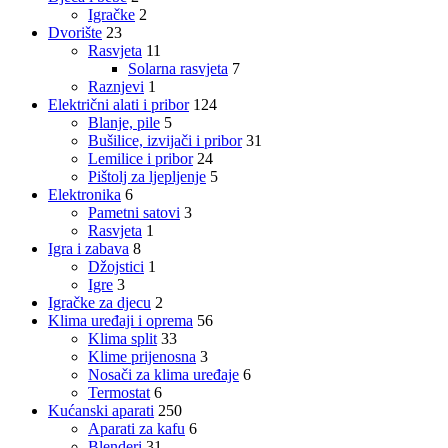
Igračke
2
Dvorište
23
Rasvjeta
11
Solarna rasvjeta
7
Raznjevi
1
Električni alati i pribor
124
Blanje, pile
5
Bušilice, izvijači i pribor
31
Lemilice i pribor
24
Pištolj za ljepljenje
5
Elektronika
6
Pametni satovi
3
Rasvjeta
1
Igra i zabava
8
Džojstici
1
Igre
3
Igračke za djecu
2
Klima uređaji i oprema
56
Klima split
33
Klime prijenosna
3
Nosači za klima uređaje
6
Termostat
6
Kućanski aparati
250
Aparati za kafu
6
Blenderi
31