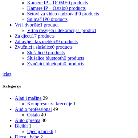
Kamere IP – DOME
0 products
Kamere IP – Ostalo
0 products
Setovi za video nadzor- IP
0 products
Snimač IP
0 products
Vrt i dvorište
1 product
Vrtna rasvjeta i dekoracija
1 product
Za djecu
17 products
Zdravlje i kozmetika
39 products
Zvučnici i slušalice
0 products
Slušalice
0 products
Slušalice bluetooth
0 products
Zvučnici bluetooth
0 products
izlaz
Kategorije
Alati i mašine
29
Kompresor za krecenje
1
Audio professional
49
Ostalo
49
Auto oprema
30
Bicikli
1
Dječiji bicikli
1
Djeca i bebe
2