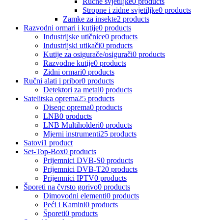
Ručne svjetiljke
0 products
Stropne i zidne svjetiljke
0 products
Zamke za insekte
2 products
Razvodni ormari i kutije
0 products
Industrijske utičnice
0 products
Industrijski utikači
0 products
Kutije za osigurače/osigurači
0 products
Razvodne kutije
0 products
Zidni ormari
0 products
Ručni alati i pribor
0 products
Detektori za metal
0 products
Satelitska oprema
25 products
Diseqc oprema
0 products
LNB
0 products
LNB Multiholderi
0 products
Mjerni instrumenti
25 products
Satovi
1 product
Set-Top-Box
0 products
Prijemnici DVB-S
0 products
Prijemnici DVB-T2
0 products
Prijemnici IPTV
0 products
Šporeti na čvrsto gorivo
0 products
Dimovodni elementi
0 products
Peći i Kamini
0 products
Šporeti
0 products