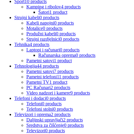
Sport
10 products
Kamping i ribolov
4 products
Šatori
1 product
Strujni kabeli
0 products
Kabeli napojni
0 products
Motalice
0 products
Produžni kabeli
0 products
Strujni razdjelnici
0 products
Tehnika
4 products
Laptopi i računari
0 products
Računarska oprema
0 products
Pametni satovi
1 product
Tehnologija
44 products
Pametni satovi
7 products
Pametni telefoni
11 products
Pametni TV
1 product
PC Računari
2 products
Video nadzori i kamere
9 products
Telefoni i dodaci
0 products
Telefoni
0 products
Telefoni stolni
0 products
Televizori i oprema
2 products
Daljinski upravljači
2 products
Sredstva za čišćenje
0 products
Televizori
0 products