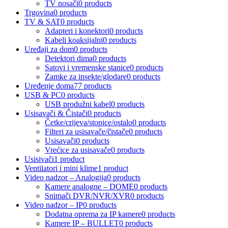
TV nosači
0 products
Trgovina
0 products
TV & SAT
0 products
Adapteri i konektori
0 products
Kabeli koaksijalni
0 products
Uređaji za dom
0 products
Detektori dima
0 products
Satovi i vremenske stanice
0 products
Zamke za insekte/glodare
0 products
Uređenje doma
77 products
USB & PC
0 products
USB produžni kabel
0 products
Usisavači & Čistači
0 products
Četke/crijeva/stopice/ostalo
0 products
Filteri za usisavače/čistače
0 products
Usisavači
0 products
Vrećice za usisavače
0 products
Usisivači
1 product
Ventilatori i mini klime
1 product
Video nadzor – Analogija
0 products
Kamere analogne – DOME
0 products
Snimači DVR/NVR/XVR
0 products
Video nadzor – IP
0 products
Dodatna oprema za IP kamere
0 products
Kamere IP – BULLET
0 products