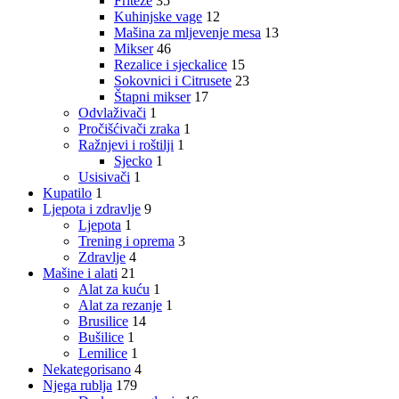
Friteze
35
Kuhinjske vage
12
Mašina za mljevenje mesa
13
Mikser
46
Rezalice i sjeckalice
15
Sokovnici i Citrusete
23
Štapni mikser
17
Odvlaživači
1
Pročišćivači zraka
1
Ražnjevi i roštilji
1
Sjecko
1
Usisivači
1
Kupatilo
1
Ljepota i zdravlje
9
Ljepota
1
Trening i oprema
3
Zdravlje
4
Mašine i alati
21
Alat za kuću
1
Alat za rezanje
1
Brusilice
14
Bušilice
1
Lemilice
1
Nekategorisano
4
Njega rublja
179