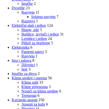
Igračke
2
Dvorište
23
Rasvjeta
11
Solarna rasvjeta
7
Raznjevi
1
Električni alati i pribor
124
Blanje, pile
5
Bušilice, izvijači i pribor
31
Lemilice i pribor
24
Pištolj za ljepljenje
5
Elektronika
6
Pametni satovi
3
Rasvjeta
1
Igra i zabava
8
Džojstici
1
Igre
3
Igračke za djecu
2
Klima uređaji i oprema
56
Klima split
33
Klime prijenosna
3
Nosači za klima uređaje
6
Termostat
6
Kućanski aparati
250
Aparati za kafu
6
Blenderi
31