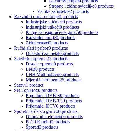
Ručne svjetiljke
0 products
Stropne i zidne svjetiljke
0 products
Zamke za insekte
2 products
Razvodni ormari i kutije
0 products
Industrijske utičnice
0 products
Industrijski utikači
0 products
Kutije za osigurače/osigurači
0 products
Razvodne kutije
0 products
Zidni ormari
0 products
Ručni alati i pribor
0 products
Detektori za metal
0 products
Satelitska oprema
25 products
Diseqc oprema
0 products
LNB
0 products
LNB Multiholderi
0 products
Mjerni instrumenti
25 products
Satovi
1 product
Set-Top-Box
0 products
Prijemnici DVB-S
0 products
Prijemnici DVB-T2
0 products
Prijemnici IPTV
0 products
Šporeti na čvrsto gorivo
0 products
Dimovodni elementi
0 products
Peći i Kamini
0 products
Šporeti
0 products