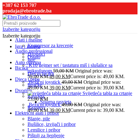
+387 62 153 707
prodaja@ebrotrade.ba
Izaberite kategoriju
Izaberite kategoriju
Alati i mašine
Kompresor za krecenje
Igra i zabava
Audio professional
Džojstici
Ostalo
Igre
Auto oprema
K10 gejmer set / tastatura miš i slušalice sa
Bicikli
mikrofonom
59,00
KM
Original price was:
Dječiji bicikli
59,00 KM.
49,00
KM
Current price is: 49,00 KM.
Djeca i bebe
Bežični joystick
49,00
KM
Original price was:
Igračke
49,00 KM.
39,00
KM
Current price is: 39,00 KM.
Dvorište
Svijetleća tabla za crtanje
Rasvjeta
23,00
KM
Solarna rasvjeta
Bežični joystick
49,00
KM
Original price was:
Raznjevi
49,00 KM.
39,00
KM
Current price is: 39,00 KM.
Električni alati i pribor
Blanje, pile
Bušilice, izvijači i pribor
Lemilice i pribor
Pištolj za ljepljenje