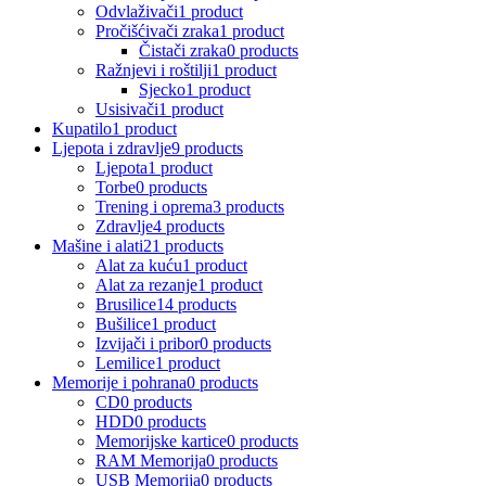
Odvlaživači
1 product
Pročišćivači zraka
1 product
Čistači zraka
0 products
Ražnjevi i roštilji
1 product
Sjecko
1 product
Usisivači
1 product
Kupatilo
1 product
Ljepota i zdravlje
9 products
Ljepota
1 product
Torbe
0 products
Trening i oprema
3 products
Zdravlje
4 products
Mašine i alati
21 products
Alat za kuću
1 product
Alat za rezanje
1 product
Brusilice
14 products
Bušilice
1 product
Izvijači i pribor
0 products
Lemilice
1 product
Memorije i pohrana
0 products
CD
0 products
HDD
0 products
Memorijske kartice
0 products
RAM Memorija
0 products
USB Memorija
0 products