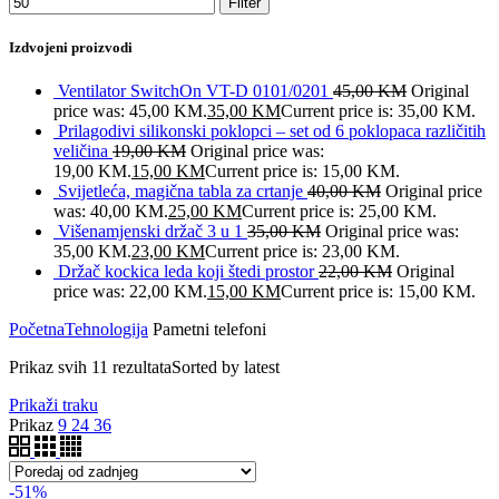
Filter
Izdvojeni proizvodi
Ventilator SwitchOn VT-D 0101/0201
45,00
KM
Original
price was: 45,00 KM.
35,00
KM
Current price is: 35,00 KM.
Prilagodivi silikonski poklopci – set od 6 poklopaca različitih
veličina
19,00
KM
Original price was:
19,00 KM.
15,00
KM
Current price is: 15,00 KM.
Svijetleća, magična tabla za crtanje
40,00
KM
Original price
was: 40,00 KM.
25,00
KM
Current price is: 25,00 KM.
Višenamjenski držač 3 u 1
35,00
KM
Original price was:
35,00 KM.
23,00
KM
Current price is: 23,00 KM.
Držač kockica leda koji štedi prostor
22,00
KM
Original
price was: 22,00 KM.
15,00
KM
Current price is: 15,00 KM.
Početna
Tehnologija
Pametni telefoni
Prikaz svih 11 rezultata
Sorted by latest
Prikaži traku
Prikaz
9
24
36
-51%