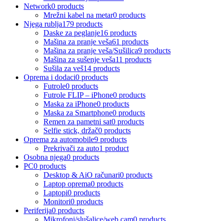
Network
0 products
Mrežni kabel na metar
0 products
Njega rublja
179 products
Daske za peglanje
16 products
Mašina za pranje veša
61 products
Mašina za pranje veša/Sušilica
9 products
Mašina za sušenje veša
11 products
Sušila za veš
14 products
Oprema i dodaci
0 products
Futrole
0 products
Futrole FLIP – iPhone
0 products
Maska za iPhone
0 products
Maska za Smartphone
0 products
Remen za pametni sat
0 products
Selfie stick, držač
0 products
Oprema za automobile
9 products
Prekrivači za auto
1 product
Osobna njega
0 products
PC
0 products
Desktop & AiO računari
0 products
Laptop oprema
0 products
Laptopi
0 products
Monitori
0 products
Periferija
0 products
Mikrofoni/slušalice/web cam
0 products