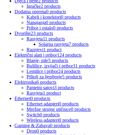
Djeca i bebe
2 products
Igračke
2 products
Dodatna oprema
0 products
Kabeli i konektori
0 products
Napajanja
0 products
Pribor i ostalo
0 products
Dvorište
23 products
Rasvjeta
11 products
Solarna rasvjeta
7 products
Raznjevi
1 product
Električni alati i pribor
124 products
Blanje, pile
5 products
Bušilice, izvijači i pribor
31 products
Lemilice i pribor
24 products
Pištolj za ljepljenje
5 products
Elektronika
6 products
Pametni satovi
3 products
Rasvjeta
1 product
Ethernet
0 products
Ethernet adapteri
0 products
Mrežne strujne utičnice
0 products
Switch
0 products
Wireless adapteri
0 products
Gaming & Zabava
0 products
Dron
0 products