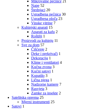
Mikrovalne pećnice
21
Nape
52
Štednjaci
20
Ugradbena pećnica
30
Ugradbena ploča
23
Vinske vitrine
7
Kuhinjski aparati
15
Aparati za kafu
2
Roštilji
1
Proizvodi za kuhinju
11
Sve za dom
57
Čišćenje
2
Deke i prekrivači
1
Dekoracija
1
Klime i ventilatori
4
Kućna zvona
3
Kućni satovi
1
Kupatilo
3
Lična njega
1
Nadzorne kamere
7
Rasvjeta
3
Zamke za insekte
2
Satelitska oprema
25
Mjerni instrumenti
25
Satovi
1