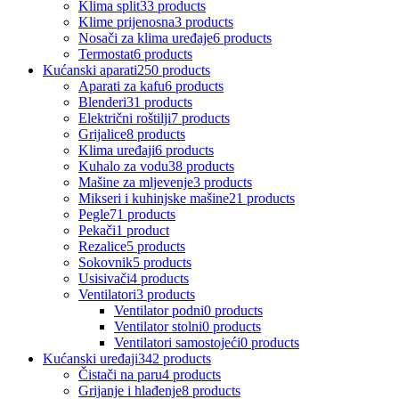
Klima split
33 products
Klime prijenosna
3 products
Nosači za klima uređaje
6 products
Termostat
6 products
Kućanski aparati
250 products
Aparati za kafu
6 products
Blenderi
31 products
Električni roštilji
7 products
Grijalice
8 products
Klima uređaji
6 products
Kuhalo za vodu
38 products
Mašine za mljevenje
3 products
Mikseri i kuhinjske mašine
21 products
Pegle
71 products
Pekači
1 product
Rezalice
5 products
Sokovnik
5 products
Usisivači
4 products
Ventilatori
3 products
Ventilator podni
0 products
Ventilator stolni
0 products
Ventilatori samostojeći
0 products
Kućanski uređaji
342 products
Čistači na paru
4 products
Grijanje i hlađenje
8 products