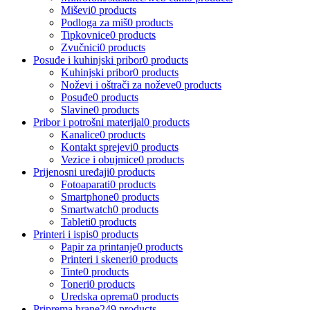
Miševi
0 products
Podloga za miš
0 products
Tipkovnice
0 products
Zvučnici
0 products
Posuđe i kuhinjski pribor
0 products
Kuhinjski pribor
0 products
Noževi i oštrači za noževe
0 products
Posuđe
0 products
Slavine
0 products
Pribor i potrošni materijal
0 products
Kanalice
0 products
Kontakt sprejevi
0 products
Vezice i obujmice
0 products
Prijenosni uređaji
0 products
Fotoaparati
0 products
Smartphone
0 products
Smartwatch
0 products
Tableti
0 products
Printeri i ispis
0 products
Papir za printanje
0 products
Printeri i skeneri
0 products
Tinte
0 products
Toneri
0 products
Uredska oprema
0 products
Priprema hrane
249 products