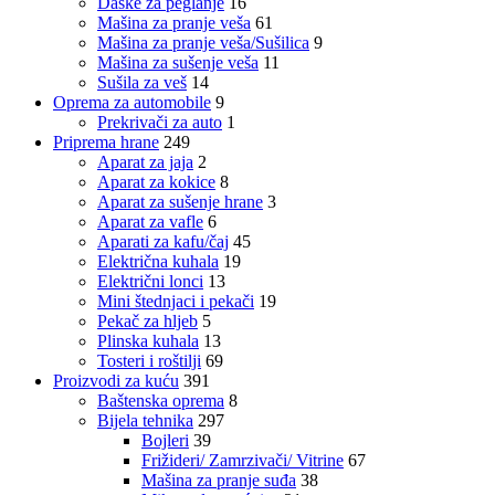
Daske za peglanje
16
Mašina za pranje veša
61
Mašina za pranje veša/Sušilica
9
Mašina za sušenje veša
11
Sušila za veš
14
Oprema za automobile
9
Prekrivači za auto
1
Priprema hrane
249
Aparat za jaja
2
Aparat za kokice
8
Aparat za sušenje hrane
3
Aparat za vafle
6
Aparati za kafu/čaj
45
Električna kuhala
19
Električni lonci
13
Mini štednjaci i pekači
19
Pekač za hljeb
5
Plinska kuhala
13
Tosteri i roštilji
69
Proizvodi za kuću
391
Baštenska oprema
8
Bijela tehnika
297
Bojleri
39
Frižideri/ Zamrzivači/ Vitrine
67
Mašina za pranje suđa
38