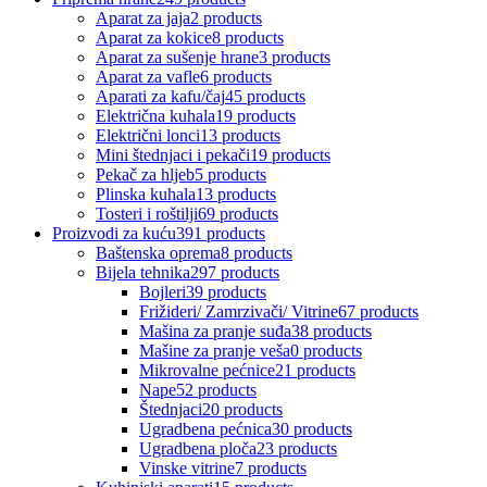
Aparat za jaja
2 products
Aparat za kokice
8 products
Aparat za sušenje hrane
3 products
Aparat za vafle
6 products
Aparati za kafu/čaj
45 products
Električna kuhala
19 products
Električni lonci
13 products
Mini štednjaci i pekači
19 products
Pekač za hljeb
5 products
Plinska kuhala
13 products
Tosteri i roštilji
69 products
Proizvodi za kuću
391 products
Baštenska oprema
8 products
Bijela tehnika
297 products
Bojleri
39 products
Frižideri/ Zamrzivači/ Vitrine
67 products
Mašina za pranje suđa
38 products
Mašine za pranje veša
0 products
Mikrovalne pećnice
21 products
Nape
52 products
Štednjaci
20 products
Ugradbena pećnica
30 products
Ugradbena ploča
23 products
Vinske vitrine
7 products