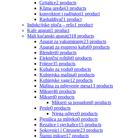
Grijalice
2 products
Klima uređaji
3 products
konvektori i radijatori
1 product
Rashalđivač
1 product
Indukcijske ploča – rešo
1 product
Kafe aparati
1 product
Mali kućanski aparati
318 products
Aparat za vakumiranje
23 products
Aparati za esspreso kafu
69 products
Blenderi
0 products
Električni roštilji
0 products
Friteze
35 products
Kuhalo za vodu
0 products
Kuhinjska mašina
0 products
Kuhinjske vage
12 products
Mašina za mljevenje mesa
13 products
Mikser
46 products
Mikseri
0 products
Mikseri sa posudom
0 products
Pegle
0 products
Njega odjece
0 products
Pjenilica za mlijeko
0 products
Rezalice i sjeckalice
15 products
Sokovnici i Citrusete
23 products
Štapni mikser
17 products