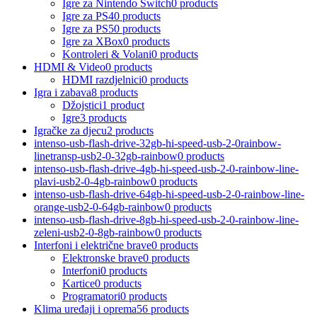
Igre za Nintendo Switch
0 products
Igre za PS4
0 products
Igre za PS5
0 products
Igre za XBox
0 products
Kontroleri & Volani
0 products
HDMI & Video
0 products
HDMI razdjelnici
0 products
Igra i zabava
8 products
Džojstici
1 product
Igre
3 products
Igračke za djecu
2 products
intenso-usb-flash-drive-32gb-hi-speed-usb-2-0rainbow-
linetransp-usb2-0-32gb-rainbow
0 products
intenso-usb-flash-drive-4gb-hi-speed-usb-2-0-rainbow-line-
plavi-usb2-0-4gb-rainbow
0 products
intenso-usb-flash-drive-64gb-hi-speed-usb-2-0-rainbow-line-
orange-usb2-0-64gb-rainbow
0 products
intenso-usb-flash-drive-8gb-hi-speed-usb-2-0-rainbow-line-
zeleni-usb2-0-8gb-rainbow
0 products
Interfoni i električne brave
0 products
Elektronske brave
0 products
Interfoni
0 products
Kartice
0 products
Programatori
0 products
Klima uređaji i oprema
56 products