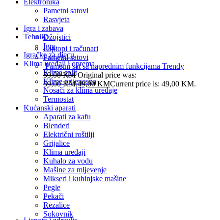
Elektronika
Pametni satovi
Rasvjeta
Igra i zabava
Tehnika
Džojstici
Igre
Laptopi i računari
Igračke za djecu
Pametni satovi
Klima uređaji i oprema
Pametni sat sa naprednim funkcijama Trendy
Klima split
59,00
KM
Original price was:
Klime prijenosna
59,00 KM.
49,00
KM
Current price is: 49,00 KM.
Nosači za klima uređaje
Termostat
Kućanski aparati
Aparati za kafu
Blenderi
Električni roštilji
Grijalice
Klima uređaji
Kuhalo za vodu
Mašine za mljevenje
Mikseri i kuhinjske mašine
Pegle
Pekači
Rezalice
Sokovnik