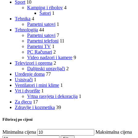
Sport
10
Kamping i ribolov
4
Šatori
1
Tehnika
4
Pametni satovi
1
Tehnologija
44
Pametni satovi
7
Pametni telefoni
11
Pametni TV
1
PC Računari
2
Video nadzori i kamere
9
Televizori i oprema
2
Daljinski upravljači
2
Uređenje doma
77
Usisivači
1
Ventilatori i mini klime
1
Vrt i dvorište
1
Vrtna rasvjeta i dekoracija
1
Za djecu
17
Zdravlje i kozmetika
39
Filtriraj po cijeni
Minimalna cijena
Maksimalna cijena