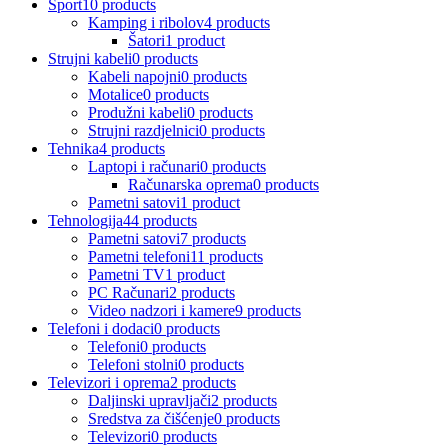
Sport
10 products
Kamping i ribolov
4 products
Šatori
1 product
Strujni kabeli
0 products
Kabeli napojni
0 products
Motalice
0 products
Produžni kabeli
0 products
Strujni razdjelnici
0 products
Tehnika
4 products
Laptopi i računari
0 products
Računarska oprema
0 products
Pametni satovi
1 product
Tehnologija
44 products
Pametni satovi
7 products
Pametni telefoni
11 products
Pametni TV
1 product
PC Računari
2 products
Video nadzori i kamere
9 products
Telefoni i dodaci
0 products
Telefoni
0 products
Telefoni stolni
0 products
Televizori i oprema
2 products
Daljinski upravljači
2 products
Sredstva za čišćenje
0 products
Televizori
0 products