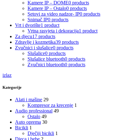
Kamere IP – DOME
0 products
Kamere IP – Ostalo
0 products
Setovi za video nadzor- IP
0 products
Snimač IP
0 products
Vrt i dvorište
1 product
Vrtna rasvjeta i dekoracija
1 product
Za djecu
17 products
Zdravlje i kozmetika
39 products
Zvučnici i slušalice
0 products
Slušalice
0 products
Slušalice bluetooth
0 products
Zvučnici bluetooth
0 products
izlaz
Kategorije
Alati i mašine
29
Kompresor za krecenje
1
Audio professional
49
Ostalo
49
Auto oprema
30
Bicikli
1
Dječiji bicikli
1
Djeca i bebe
2