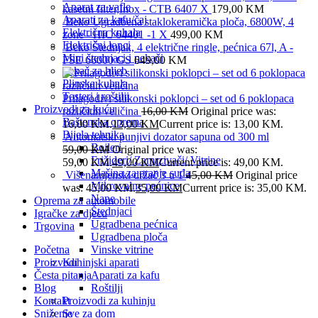
Aparat za vafle
kasetni filter,Inox - CTB 6407 X
179,00
KM
Aparati za kafu/čaj
Beko Ugradbena staklokeramička ploča, 6800W, 4
Električna kuhala
zone - HIC 64401 -1 X
499,00
KM
Električni lonci
Beko Štednjak, 4 električne ringle, pećnica 67l, A -
Mini štednjaci i pekači
FSE 66000 GS
649,00
KM
Pekač za hljeb
Plinska kuhala
Tosteri i roštilji
Prilagodivi silikonski poklopci – set od 6 poklopaca
Proizvodi za kuću
različitih veličina
16,00
KM
Original price was:
Baštenska oprema
16,00 KM.
13,00
KM
Current price is: 13,00 KM.
Bijela tehnika
Automatski punjivi dozator sapuna od 300 ml
Bojleri
59,00
KM
Original price was:
Frižideri/ Zamrzivači/ Vitrine
59,00 KM.
49,00
KM
Current price is: 49,00 KM.
Mašina za pranje suđa
Višenamjenski držač 3 u 1
45,00
KM
Original price
Mikrovalne pećnice
was: 45,00 KM.
35,00
KM
Current price is: 35,00 KM.
Nape
Oprema za automobile
Štednjaci
Igračke za djecu
Ugradbena pećnica
Trgovina
Ugradbena ploča
Početna
Vinske vitrine
Proizvodi
Kuhinjski aparati
Česta pitanja
Aparati za kafu
Blog
Roštilji
Kontakt
Proizvodi za kuhinju
Sniženje
Sve za dom