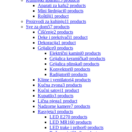
Kuhinjski aparati
15 products
Aparati za kafu
2 products
Mini štednjaci
0 products
Roštilji
1 product
Proizvodi za kuhinju
11 products
Sve za dom
57 products
Čišćenje
2 products
Deke i prekrivači
1 product
Dekoracija
1 product
Grijalice
0 products
Električni kamini
0 products
Grijalica keramička
0 products
Grijalica plinska
0 products
Konvektori
0 products
Radijatori
0 products
Klime i ventilatori
4 products
Kućna zvona
3 products
Kućni satovi
1 product
Kupatilo
3 products
Lična njega
1 product
Nadzorne kamere
7 products
Rasvjeta
3 products
LED E27
0 products
LED MR16
0 products
LED trake i pribor
0 products