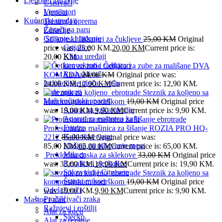
Ljepota i zdravlje
Usisivači
Ventilatori
Ljepota
Kućanski uređaji
Trening i oprema
Čistači na paru
Zdravlje
Grijanje i hlađenje
Silikonski fiksatori za čukljeve
25,00
KM
Original
Grijalice
price was: 25,00 KM.
20,00
KM
Current price is:
Klima uređaji
20,00 KM.
konvektori i radijatori
Četkica za zube za mališane DVA
Rashalđivač
KOMADA
24,00
KM
Original price was:
Indukcijske ploča – rešo
24,00 KM.
12,90
KM
Current price is: 12,90 KM.
Kafe aparati
Steznik za koljeno sa
Mali kućanski aparati
kompresijskom podrškom
19,00
KM
Original price
Aparat za vakumiranje
was: 19,00 KM.
9,90
KM
Current price is: 9,90 KM.
Aparati za esspreso kafu
Friteze
Profesionalna mašinica za šišanje ROZIA PRO HQ-
Kuhinjske vage
2212
85,00
KM
Original price was:
Mašina za mljevenje mesa
85,00 KM.
65,00
KM
Current price is: 65,00 KM.
Mikser
Preklopna daska za sklekove
33,00
KM
Original price
Rezalice i sjeckalice
was: 33,00 KM.
19,90
KM
Current price is: 19,90 KM.
Sokovnici i Citrusete
Steznik za koljeno sa
Štapni mikser
kompresijskom podrškom
19,00
KM
Original price
Odvlaživači
was: 19,00 KM.
9,90
KM
Current price is: 9,90 KM.
Pročišćivači zraka
Mašine i alati
Ražnjevi i roštilji
Alat za kuću
Sjecko
Alat za rezanje