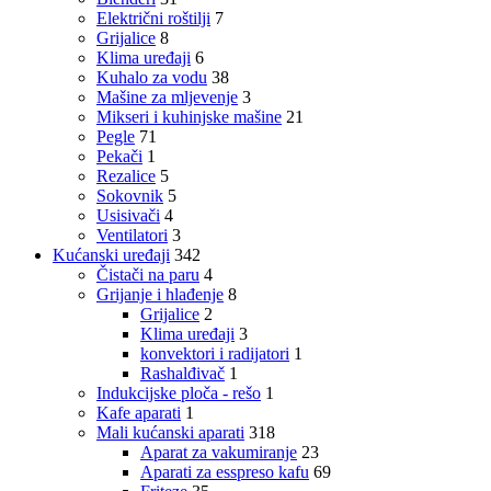
Električni roštilji
7
Grijalice
8
Klima uređaji
6
Kuhalo za vodu
38
Mašine za mljevenje
3
Mikseri i kuhinjske mašine
21
Pegle
71
Pekači
1
Rezalice
5
Sokovnik
5
Usisivači
4
Ventilatori
3
Kućanski uređaji
342
Čistači na paru
4
Grijanje i hlađenje
8
Grijalice
2
Klima uređaji
3
konvektori i radijatori
1
Rashalđivač
1
Indukcijske ploča - rešo
1
Kafe aparati
1
Mali kućanski aparati
318
Aparat za vakumiranje
23
Aparati za esspreso kafu
69