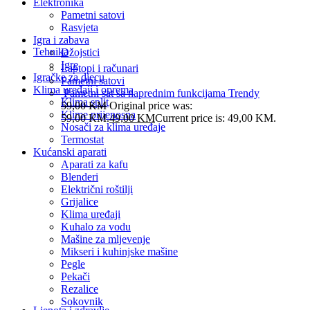
Elektronika
Pametni satovi
Rasvjeta
Igra i zabava
Tehnika
Džojstici
Igre
Laptopi i računari
Igračke za djecu
Pametni satovi
Klima uređaji i oprema
Pametni sat sa naprednim funkcijama Trendy
Klima split
59,00
KM
Original price was:
Klime prijenosna
59,00 KM.
49,00
KM
Current price is: 49,00 KM.
Nosači za klima uređaje
Termostat
Kućanski aparati
Aparati za kafu
Blenderi
Električni roštilji
Grijalice
Klima uređaji
Kuhalo za vodu
Mašine za mljevenje
Mikseri i kuhinjske mašine
Pegle
Pekači
Rezalice
Sokovnik