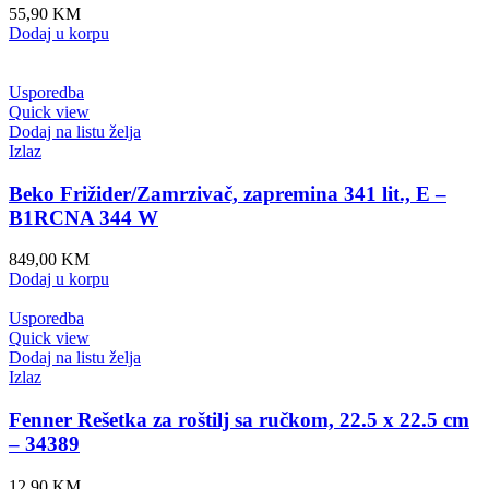
55,90
KM
Dodaj u korpu
Usporedba
Quick view
Dodaj na listu želja
Izlaz
Beko Frižider/Zamrzivač, zapremina 341 lit., E –
B1RCNA 344 W
849,00
KM
Dodaj u korpu
Usporedba
Quick view
Dodaj na listu želja
Izlaz
Fenner Rešetka za roštilj sa ručkom, 22.5 x 22.5 cm
– 34389
12,90
KM