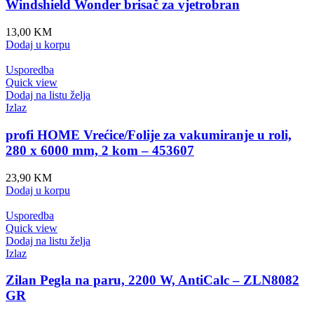
Windshield Wonder brisač za vjetrobran
13,00
KM
Dodaj u korpu
Usporedba
Quick view
Dodaj na listu želja
Izlaz
profi HOME Vrećice/Folije za vakumiranje u roli,
280 x 6000 mm, 2 kom – 453607
23,90
KM
Dodaj u korpu
Usporedba
Quick view
Dodaj na listu želja
Izlaz
Zilan Pegla na paru, 2200 W, AntiCalc – ZLN8082
GR