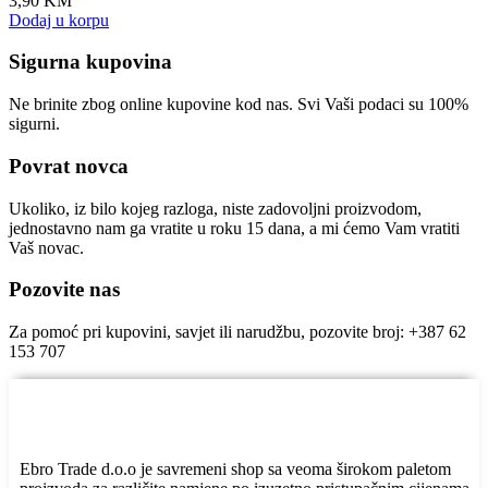
3,90
KM
Dodaj u korpu
Sigurna kupovina
Ne brinite zbog online kupovine kod nas. Svi Vaši podaci su 100%
sigurni.
Povrat novca
Ukoliko, iz bilo kojeg razloga, niste zadovoljni proizvodom,
jednostavno nam ga vratite u roku 15 dana, a mi ćemo Vam vratiti
Vaš novac.
Pozovite nas
Za pomoć pri kupovini, savjet ili narudžbu, pozovite broj: +387 62
153 707
Ebro Trade d.o.o je savremeni shop sa veoma širokom paletom