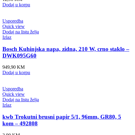
Dodaj u korpu
Usporedba
Quick view
Dodaj na listu želja
Izlaz
Bosch Kuhinjska napa, zidna, 210 W, crno staklo –
DWK095G60
949,90
KM
Dodaj u korpu
Usporedba
Quick view
Dodaj na listu želja
Izlaz
kwb Trokutni brusni papir 5/1, 96mm, GR80, 5
kom – 492808