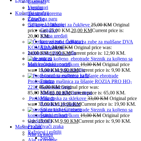
Ljepota i zdravlje
Usisivači
Ventilatori
Ljepota
Kućanski uređaji
Trening i oprema
Čistači na paru
Zdravlje
Grijanje i hlađenje
Silikonski fiksatori za čukljeve
25,00
KM
Original
Grijalice
price was: 25,00 KM.
20,00
KM
Current price is:
Klima uređaji
20,00 KM.
konvektori i radijatori
Četkica za zube za mališane DVA
Rashalđivač
KOMADA
24,00
KM
Original price was:
Indukcijske ploča – rešo
24,00 KM.
12,90
KM
Current price is: 12,90 KM.
Kafe aparati
Steznik za koljeno sa
Mali kućanski aparati
kompresijskom podrškom
19,00
KM
Original price
Aparat za vakumiranje
was: 19,00 KM.
9,90
KM
Current price is: 9,90 KM.
Aparati za esspreso kafu
Friteze
Profesionalna mašinica za šišanje ROZIA PRO HQ-
Kuhinjske vage
2212
85,00
KM
Original price was:
Mašina za mljevenje mesa
85,00 KM.
65,00
KM
Current price is: 65,00 KM.
Mikser
Preklopna daska za sklekove
33,00
KM
Original price
Rezalice i sjeckalice
was: 33,00 KM.
19,90
KM
Current price is: 19,90 KM.
Sokovnici i Citrusete
Steznik za koljeno sa
Štapni mikser
kompresijskom podrškom
19,00
KM
Original price
Odvlaživači
was: 19,00 KM.
9,90
KM
Current price is: 9,90 KM.
Pročišćivači zraka
Mašine i alati
Ražnjevi i roštilji
Alat za kuću
Sjecko
Alat za rezanje