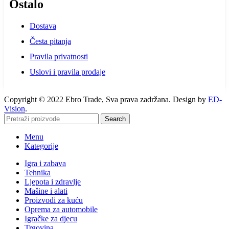
Ostalo
Dostava
Česta pitanja
Pravila privatnosti
Uslovi i pravila prodaje
Copyright © 2022 Ebro Trade, Sva prava zadržana. Design by
ED-
Vision
.
Search
Menu
Kategorije
Igra i zabava
Tehnika
Ljepota i zdravlje
Mašine i alati
Proizvodi za kuću
Oprema za automobile
Igračke za djecu
Trgovina