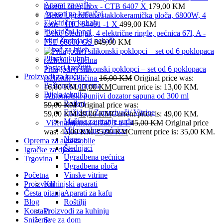
Aparat za vafle
kasetni filter,Inox - CTB 6407 X
179,00
KM
Aparati za kafu/čaj
Beko Ugradbena staklokeramička ploča, 6800W, 4
Električna kuhala
zone - HIC 64401 -1 X
499,00
KM
Električni lonci
Beko Štednjak, 4 električne ringle, pećnica 67l, A -
Mini štednjaci i pekači
FSE 66000 GS
649,00
KM
Pekač za hljeb
Plinska kuhala
Tosteri i roštilji
Prilagodivi silikonski poklopci – set od 6 poklopaca
Proizvodi za kuću
različitih veličina
16,00
KM
Original price was:
Baštenska oprema
16,00 KM.
13,00
KM
Current price is: 13,00 KM.
Bijela tehnika
Automatski punjivi dozator sapuna od 300 ml
Bojleri
59,00
KM
Original price was:
Frižideri/ Zamrzivači/ Vitrine
59,00 KM.
49,00
KM
Current price is: 49,00 KM.
Mašina za pranje suđa
Višenamjenski držač 3 u 1
45,00
KM
Original price
Mikrovalne pećnice
was: 45,00 KM.
35,00
KM
Current price is: 35,00 KM.
Nape
Oprema za automobile
Štednjaci
Igračke za djecu
Ugradbena pećnica
Trgovina
Ugradbena ploča
Početna
Vinske vitrine
Proizvodi
Kuhinjski aparati
Česta pitanja
Aparati za kafu
Blog
Roštilji
Kontakt
Proizvodi za kuhinju
Sniženje
Sve za dom