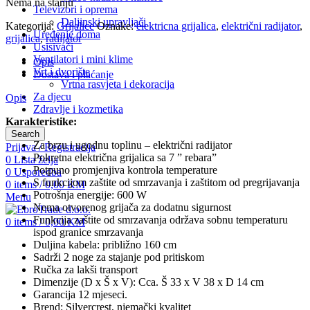
Nema na stanju
Televizori i oprema
Daljinski upravljači
Kategorija:
Grijalice
Oznake:
elektricna grijalica
,
električni radijator
,
Uređenje doma
grijalica
,
radijator
Usisivači
Ventilatori i mini klime
Opis
Vrt i dvorište
Dostava i plaćanje
Vrtna rasvjeta i dekoracija
Za djecu
Opis
Zdravlje i kozmetika
Karakteristike:
Search
Za brzu i ugodnu toplinu – električni radijator
Prijava / Registracija
Pokretna električna grijalica sa 7 ” rebara”
0
Lista želja
Potpuno promjenjiva kontrola temperature
0
Usporedba
S funkcijom zaštite od smrzavanja i zaštitom od pregrijavanja
0
items
/
0,00
KM
Potrošnja energije: 600 W
Menu
Nema otvorenog grijača za dodatnu sigurnost
Funkcija zaštite od smrzavanja održava sobnu temperaturu
0
items
/
0,00
KM
ispod granice smrzavanja
Duljina kabela: približno 160 cm
Sadrži 2 noge za stajanje pod pritiskom
Ručka za lakši transport
Dimenzije (D x Š x V): Cca. Š 33 x V 38 x D 14 cm
Garancija 12 mjeseci.
Brend: Silvercrest, njemački kvalitet