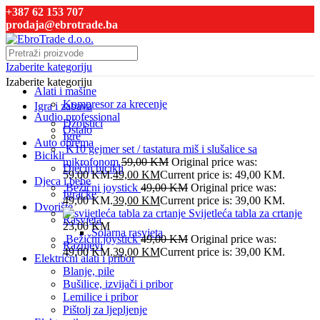
+387 62 153 707
prodaja@ebrotrade.ba
Izaberite kategoriju
Izaberite kategoriju
Alati i mašine
Kompresor za krecenje
Igra i zabava
Audio professional
Džojstici
Ostalo
Igre
Auto oprema
K10 gejmer set / tastatura miš i slušalice sa
Bicikli
mikrofonom
59,00
KM
Original price was:
Dječiji bicikli
59,00 KM.
49,00
KM
Current price is: 49,00 KM.
Djeca i bebe
Bežični joystick
49,00
KM
Original price was:
Igračke
49,00 KM.
39,00
KM
Current price is: 39,00 KM.
Dvorište
Svijetleća tabla za crtanje
Rasvjeta
23,00
KM
Solarna rasvjeta
Bežični joystick
49,00
KM
Original price was:
Raznjevi
49,00 KM.
39,00
KM
Current price is: 39,00 KM.
Električni alati i pribor
Blanje, pile
Bušilice, izvijači i pribor
Lemilice i pribor
Pištolj za ljepljenje