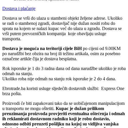
Dostava i plaćanje
Dostava se vrši do ulaza u stambeni objekt željene adrese. Ukoliko
se radi o stambenoj zgradi, dostavljač nije dužan nositi robu do
sprata na kojem se nalazi kupac već do ulaza u zgradu. Dostava se
vrši putem prevozničkih kompanija koje obavljaju usluge
transporta.
Dostava je moguća na teritoriji cijele BiH
po cijeni od 9.00KM
po narudžbi bez obzira na broj ili težinu artikala, osim za posebno
označene artikle čija je dostava besplatna.
Rok isporuke je 1 do 3 radna dana od dana narudžbe ukoliko je roba
odmah na stanju.
Ukoliko roba nije odmah na stanju rok isporuke je 2 do 4 dana.
Ebrotrade.ba koristi usluge sljedećih dostavnih službi: Express One
brza pošta.
Proizvodi će biti zapakovani tako da se uobičajenom manipulacijom
u transportu ne mogu oštetiti.
Kupac je dužan prilikom
preuzimanja proizvoda provjeriti eventualna oštećenja i odmah
ih reklamirati dostavnom radniku koji je robu dostavio,
odnosno odbiti preuzeti pošiljku na kojoj su vidljiva vanjska