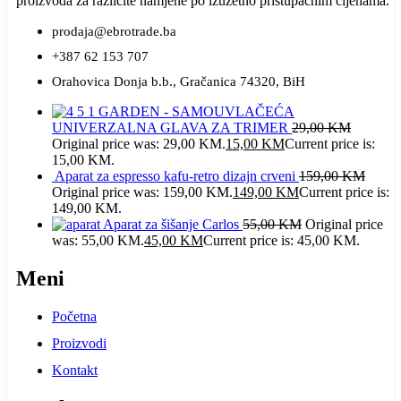
proizvoda za različite namjene po izuzetno pristupačnim cijenama.
prodaja@ebrotrade.ba
+387 62 153 707
Orahovica Donja b.b., Gračanica 74320, BiH
GARDEN - SAMOUVLAČEĆA
UNIVERZALNA GLAVA ZA TRIMER
29,00
KM
Original price was: 29,00 KM.
15,00
KM
Current price is:
15,00 KM.
Aparat za espresso kafu-retro dizajn crveni
159,00
KM
Original price was: 159,00 KM.
149,00
KM
Current price is:
149,00 KM.
Aparat za šišanje Carlos
55,00
KM
Original price
was: 55,00 KM.
45,00
KM
Current price is: 45,00 KM.
Meni
Početna
Proizvodi
Kontakt