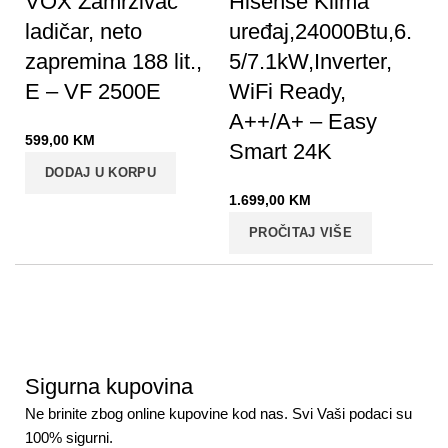
VOX Zamrzivač
Hisense Klima
ladičar, neto
uređaj,24000Btu,6.
zapremina 188 lit.,
5/7.1kW,Inverter,
E – VF 2500E
WiFi Ready,
A++/A+ – Easy
599,00
KM
Smart 24K
DODAJ U KORPU
1.699,00
KM
PROČITAJ VIŠE
Sigurna kupovina
Ne brinite zbog online kupovine kod nas. Svi Vaši podaci su
100% sigurni.