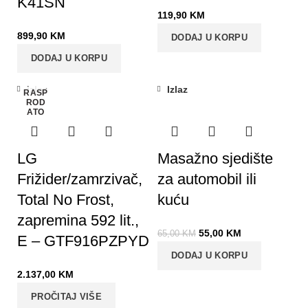
K41SN
119,90
KM
899,90
KM
DODAJ U KORPU
DODAJ U KORPU
Izlaz
Izlaz
RASP
-15%
ROD
ATO
LG
Masažno sjedište
Frižider/zamrzivač,
za automobil ili
Total No Frost,
kuću
zapremina 592 lit.,
55,00
KM
65,00
KM
E – GTF916PZPYD
DODAJ U KORPU
2.137,00
KM
PROČITAJ VIŠE