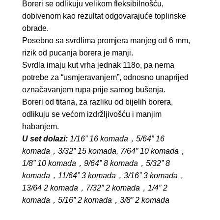
Boreri se odlikuju velikom fleksibilnošću,
dobivenom kao rezultat odgovarajuće toplinske
obrade.
Posebno sa svrdlima promjera manjeg od 6 mm,
rizik od pucanja borera je manji.
Svrdla imaju kut vrha jednak 118o, pa nema
potrebe za “usmjeravanjem”, odnosno unaprijed
označavanjem rupa prije samog bušenja.
Boreri od titana, za razliku od bijelih borera,
odlikuju se većom izdržljivošću i manjim
habanjem.
U set dolazi:
1/16” 16
komada，5/64” 16
komada，3/32” 15 komada, 7/64” 10 komada，
1/8” 10 komada，9/64” 8 komada，5/32” 8
komada，11/64” 3 komada，3/16” 3 komada，
13/64 2 komada，7/32” 2 komada，1/4” 2
komada，5/16” 2 komada，3/8” 2 komada