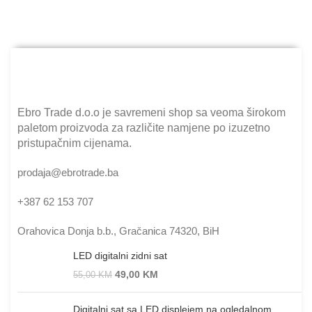
Ebro Trade d.o.o je savremeni shop sa veoma širokom
paletom proizvoda za različite namjene po izuzetno
pristupačnim cijenama.
prodaja@ebrotrade.ba
+387 62 153 707
Orahovica Donja b.b., Gračanica 74320, BiH
LED digitalni zidni sat
49,00
KM
55,00
KM
Digitalni sat sa LED displejem na ogledalnom