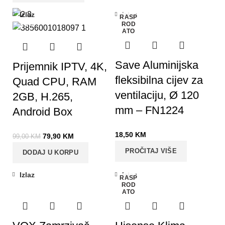
Izlaz
Izlaz
RASP
-19%
ROD
ATO
Save Aluminijska
Prijemnik IPTV, 4K,
fleksibilna cijev za
Quad CPU, RAM
ventilaciju, Ø 120
2GB, H.265,
mm – FN1224
Android Box
18,50
KM
79,90
KM
99,00
KM
PROČITAJ VIŠE
DODAJ U KORPU
Izlaz
Izlaz
RASP
ROD
ATO