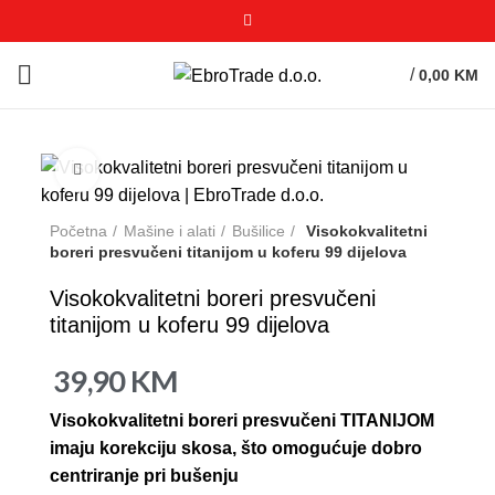
/
0,00
KM
Click to enlarge
Početna
Mašine i alati
Bušilice
Visokokvalitetni
boreri presvučeni titanijom u koferu 99 dijelova
Visokokvalitetni boreri presvučeni
titanijom u koferu 99 dijelova
39,90
KM
Visokokvalitetni boreri presvučeni TITANIJOM
imaju korekciju skosa, što omogućuje dobro
centriranje pri bušenju