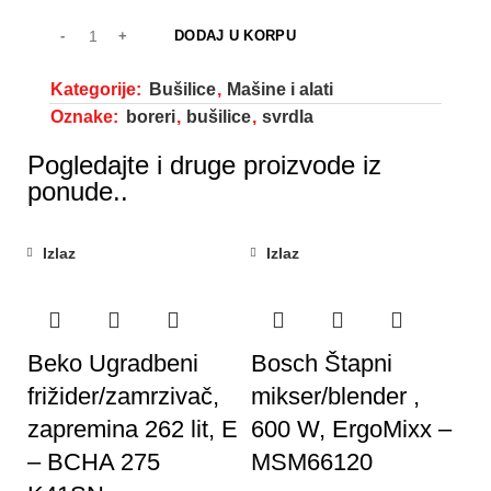
DODAJ U KORPU
Kategorije:
Bušilice
,
Mašine i alati
Oznake:
boreri
,
bušilice
,
svrdla
Pogledajte i druge proizvode iz
ponude..
Izlaz
Izlaz
Beko Ugradbeni
Bosch Štapni
frižider/zamrzivač,
mikser/blender ,
zapremina 262 lit, E
600 W, ErgoMixx –
– BCHA 275
MSM66120