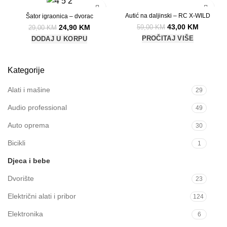
-14%
-27%
Autić na daljinski – RC X-WILD
Šator igraonica – dvorac
RASP
43,00
KM
24,90
KM
59,00
KM
29,00
KM
RODAT
PROČITAJ VIŠE
O
DODAJ U KORPU
Kategorije
Alati i mašine
29
Audio professional
49
Auto oprema
30
Bicikli
1
Djeca i bebe
2
Dvorište
23
Električni alati i pribor
124
Elektronika
6