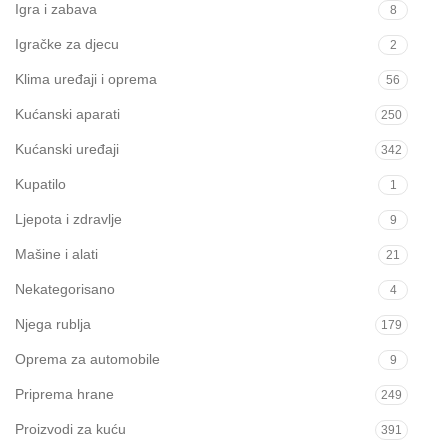
Igra i zabava
8
Igračke za djecu
2
Klima uređaji i oprema
56
Kućanski aparati
250
Kućanski uređaji
342
Kupatilo
1
Ljepota i zdravlje
9
Mašine i alati
21
Nekategorisano
4
Njega rublja
179
Oprema za automobile
9
Priprema hrane
249
Proizvodi za kuću
391