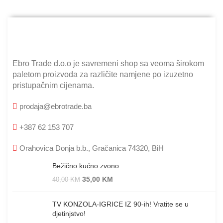
Ebro Trade d.o.o je savremeni shop sa veoma širokom
paletom proizvoda za različite namjene po izuzetno
pristupačnim cijenama.
prodaja@ebrotrade.ba
+387 62 153 707
Orahovica Donja b.b., Gračanica 74320, BiH
Bežično kućno zvono
35,00
KM
40,00
KM
TV KONZOLA-IGRICE IZ 90-ih! Vratite se u
djetinjstvo!