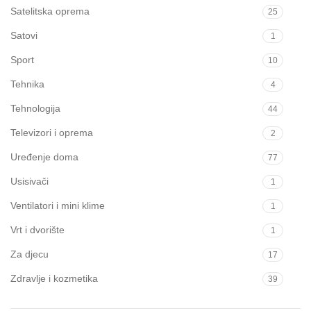
Satelitska oprema
25
Satovi
1
Sport
10
Tehnika
4
Tehnologija
44
Televizori i oprema
2
Uređenje doma
77
Usisivači
1
Ventilatori i mini klime
1
Vrt i dvorište
1
Za djecu
17
Zdravlje i kozmetika
39