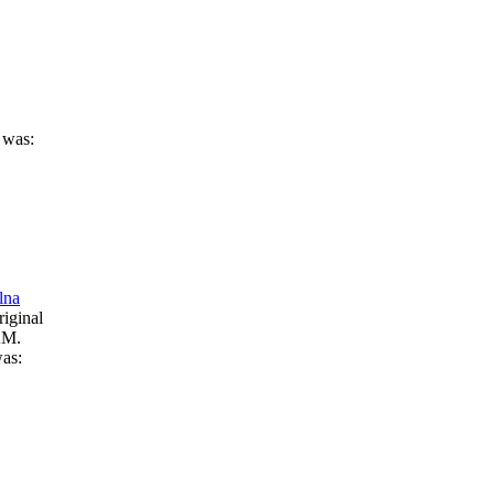
 was:
lna
iginal
KM.
was: