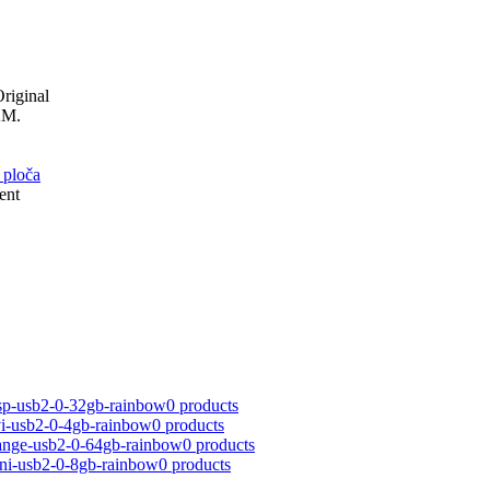
riginal
KM.
 ploča
ent
nsp-usb2-0-32gb-rainbow
0 products
avi-usb2-0-4gb-rainbow
0 products
orange-usb2-0-64gb-rainbow
0 products
leni-usb2-0-8gb-rainbow
0 products