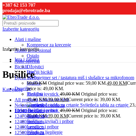
+387 62 153 707
prodaja@ebrotrade.ba
Izaberite kategoriju
Alati i mašine
Kompresor za krecenje
Izaberite kategoriju
Audio professional
Ostalo
Igra i zabava
Auto oprema
Bicikli
Džojstici
Bušilice
Dječiji bicikli
Igre
Djeca i bebe
K10 gejmer set / tastatura miš i slušalice sa mikrofonom
Igračke
59,00
KM
Original price was: 59,00 KM.
49,00
KM
Curr
Dvorište
price is: 49,00 KM.
Kategorije
Rasvjeta
Bežični joystick
49,00
KM
Original price was:
49,00 KM.
Solarna rasvjeta
39,00
KM
Current price is: 39,00 KM.
All
products
Raznjevi
Svijetleća tabla za crtanje
23
Nekategorisano
4 products
Električni alati i pribor
Bežični joystick
49,00
KM
Original price was:
1004
0 products
Blanje, pile
49,00 KM.
39,00
KM
Current price is: 39,00 KM.
1247
0 products
Bušilice, izvijači i pribor
1248
0 products
Lemilice i pribor
1249
0 products
Pištolj za ljepljenje
1250
0 products