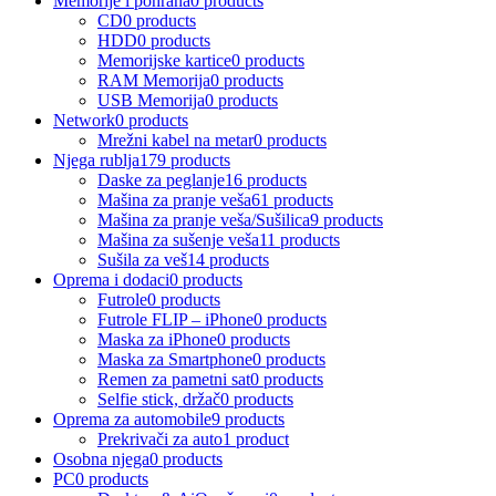
Memorije i pohrana
0 products
CD
0 products
HDD
0 products
Memorijske kartice
0 products
RAM Memorija
0 products
USB Memorija
0 products
Network
0 products
Mrežni kabel na metar
0 products
Njega rublja
179 products
Daske za peglanje
16 products
Mašina za pranje veša
61 products
Mašina za pranje veša/Sušilica
9 products
Mašina za sušenje veša
11 products
Sušila za veš
14 products
Oprema i dodaci
0 products
Futrole
0 products
Futrole FLIP – iPhone
0 products
Maska za iPhone
0 products
Maska za Smartphone
0 products
Remen za pametni sat
0 products
Selfie stick, držač
0 products
Oprema za automobile
9 products
Prekrivači za auto
1 product
Osobna njega
0 products
PC
0 products