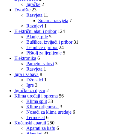
Igračke
2
Dvorište
23
Rasvjeta
11
Solarna rasvjeta
7
Raznjevi
1
Električni alati i pribor
124
Blanje, pile
5
Bušilice, izvijači i pribor
31
Lemilice i pribor
24
Pištolj za ljepljenje
5
Elektronika
6
Pametni satovi
3
Rasvjeta
1
Igra i zabava
8
Džojstici
1
Igre
3
Igračke za djecu
2
Klima uređaji i oprema
56
Klima split
33
Klime prijenosna
3
Nosači za klima uređaje
6
Termostat
6
Kućanski aparati
250
Aparati za kafu
6
Blenderi
31