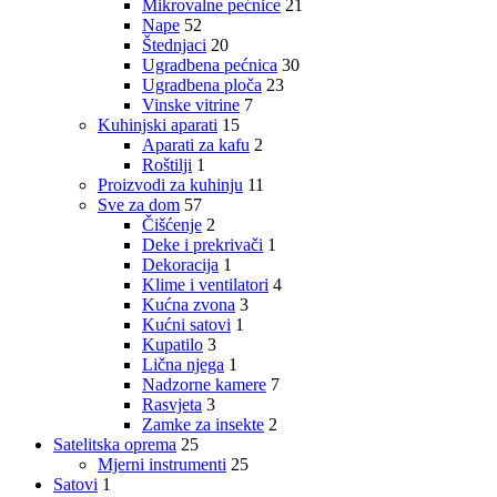
Mikrovalne pećnice
21
Nape
52
Štednjaci
20
Ugradbena pećnica
30
Ugradbena ploča
23
Vinske vitrine
7
Kuhinjski aparati
15
Aparati za kafu
2
Roštilji
1
Proizvodi za kuhinju
11
Sve za dom
57
Čišćenje
2
Deke i prekrivači
1
Dekoracija
1
Klime i ventilatori
4
Kućna zvona
3
Kućni satovi
1
Kupatilo
3
Lična njega
1
Nadzorne kamere
7
Rasvjeta
3
Zamke za insekte
2
Satelitska oprema
25
Mjerni instrumenti
25
Satovi
1