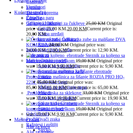
Ljepota i zdravlje
Usisivači
Ventilatori
Ljepota
Kućanski uređaji
Trening i oprema
Čistači na paru
Zdravlje
Grijanje i hlađenje
Silikonski fiksatori za čukljeve
25,00
KM
Original
Grijalice
price was: 25,00 KM.
20,00
KM
Current price is:
Klima uređaji
20,00 KM.
konvektori i radijatori
Četkica za zube za mališane DVA
Rashalđivač
KOMADA
24,00
KM
Original price was:
Indukcijske ploča – rešo
24,00 KM.
12,90
KM
Current price is: 12,90 KM.
Kafe aparati
Steznik za koljeno sa
Mali kućanski aparati
kompresijskom podrškom
19,00
KM
Original price
Aparat za vakumiranje
was: 19,00 KM.
9,90
KM
Current price is: 9,90 KM.
Aparati za esspreso kafu
Friteze
Profesionalna mašinica za šišanje ROZIA PRO HQ-
Kuhinjske vage
2212
85,00
KM
Original price was:
Mašina za mljevenje mesa
85,00 KM.
65,00
KM
Current price is: 65,00 KM.
Mikser
Preklopna daska za sklekove
33,00
KM
Original price
Rezalice i sjeckalice
was: 33,00 KM.
19,90
KM
Current price is: 19,90 KM.
Sokovnici i Citrusete
Steznik za koljeno sa
Štapni mikser
kompresijskom podrškom
19,00
KM
Original price
Odvlaživači
was: 19,00 KM.
9,90
KM
Current price is: 9,90 KM.
Pročišćivači zraka
Mašine i alati
Ražnjevi i roštilji
Alat za kuću
Sjecko
Alat za rezanje