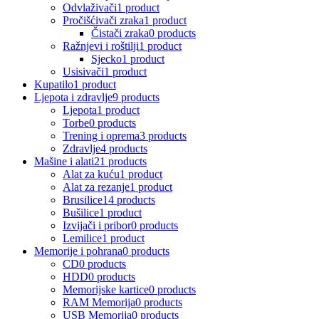
Odvlaživači
1 product
Pročišćivači zraka
1 product
Čistači zraka
0 products
Ražnjevi i roštilji
1 product
Sjecko
1 product
Usisivači
1 product
Kupatilo
1 product
Ljepota i zdravlje
9 products
Ljepota
1 product
Torbe
0 products
Trening i oprema
3 products
Zdravlje
4 products
Mašine i alati
21 products
Alat za kuću
1 product
Alat za rezanje
1 product
Brusilice
14 products
Bušilice
1 product
Izvijači i pribor
0 products
Lemilice
1 product
Memorije i pohrana
0 products
CD
0 products
HDD
0 products
Memorijske kartice
0 products
RAM Memorija
0 products
USB Memorija
0 products