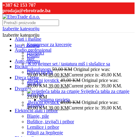
+387 62 153 707
prodaja@ebrotrade.ba
Izaberite kategoriju
Izaberite kategoriju
Alati i mašine
Kompresor za krecenje
Igra i zabava
Audio professional
Džojstici
Ostalo
Igre
Auto oprema
K10 gejmer set / tastatura miš i slušalice sa
Bicikli
mikrofonom
59,00
KM
Original price was:
Dječiji bicikli
59,00 KM.
49,00
KM
Current price is: 49,00 KM.
Djeca i bebe
Bežični joystick
49,00
KM
Original price was:
Igračke
49,00 KM.
39,00
KM
Current price is: 39,00 KM.
Dvorište
Svijetleća tabla za crtanje
Rasvjeta
23,00
KM
Solarna rasvjeta
Bežični joystick
49,00
KM
Original price was:
Raznjevi
49,00 KM.
39,00
KM
Current price is: 39,00 KM.
Električni alati i pribor
Blanje, pile
Bušilice, izvijači i pribor
Lemilice i pribor
Pištolj za ljepljenje