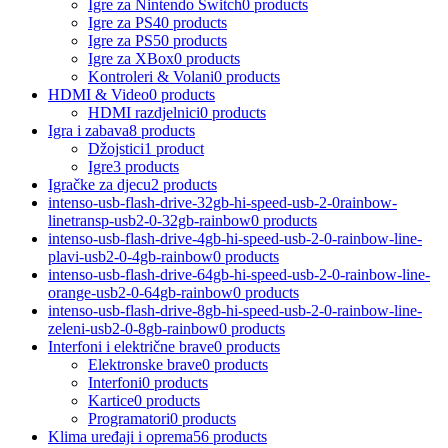
Igre za Nintendo Switch
0 products
Igre za PS4
0 products
Igre za PS5
0 products
Igre za XBox
0 products
Kontroleri & Volani
0 products
HDMI & Video
0 products
HDMI razdjelnici
0 products
Igra i zabava
8 products
Džojstici
1 product
Igre
3 products
Igračke za djecu
2 products
intenso-usb-flash-drive-32gb-hi-speed-usb-2-0rainbow-
linetransp-usb2-0-32gb-rainbow
0 products
intenso-usb-flash-drive-4gb-hi-speed-usb-2-0-rainbow-line-
plavi-usb2-0-4gb-rainbow
0 products
intenso-usb-flash-drive-64gb-hi-speed-usb-2-0-rainbow-line-
orange-usb2-0-64gb-rainbow
0 products
intenso-usb-flash-drive-8gb-hi-speed-usb-2-0-rainbow-line-
zeleni-usb2-0-8gb-rainbow
0 products
Interfoni i električne brave
0 products
Elektronske brave
0 products
Interfoni
0 products
Kartice
0 products
Programatori
0 products
Klima uređaji i oprema
56 products