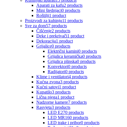
Kuhinjski aparati
15 products
Aparati za kafu
2 products
Mini štednjaci
0 products
Roštilji
1 product
Proizvodi za kuhinju
11 products
Sve za dom
57 products
Čišćenje
2 products
Deke i prekrivači
1 product
Dekoracija
1 product
Grijalice
0 products
Električni kamini
0 products
Grijalica keramička
0 products
Grijalica plinska
0 products
Konvektori
0 products
Radijatori
0 products
Klime i ventilatori
4 products
Kućna zvona
3 products
Kućni satovi
1 product
Kupatilo
3 products
Lična njega
1 product
Nadzorne kamere
7 products
Rasvjeta
3 products
LED E27
0 products
LED MR16
0 products
LED trake i pribor
0 products