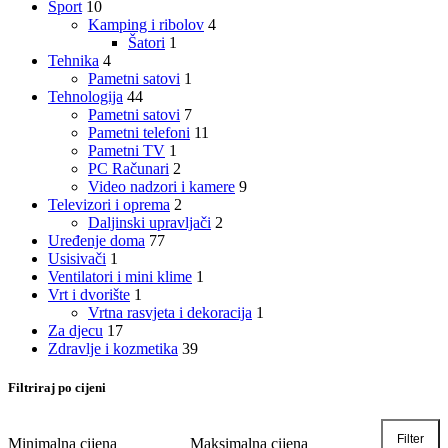
Sport
10
Kamping i ribolov
4
Šatori
1
Tehnika
4
Pametni satovi
1
Tehnologija
44
Pametni satovi
7
Pametni telefoni
11
Pametni TV
1
PC Računari
2
Video nadzori i kamere
9
Televizori i oprema
2
Daljinski upravljači
2
Uređenje doma
77
Usisivači
1
Ventilatori i mini klime
1
Vrt i dvorište
1
Vrtna rasvjeta i dekoracija
1
Za djecu
17
Zdravlje i kozmetika
39
Filtriraj po cijeni
Filter
Minimalna cijena
Maksimalna cijena