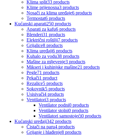
Klima split
33 products
Klime prijenosna
3 products
Nosači za klima uređaje
6 products
Termostat
6 products
Kućanski aparati
250 products
Aparati za kafu
6 products
Blenderi
31 products
Električni roštilji
7 products
Grijalice
8 products
Klima uređaji
6 products
Kuhalo za vodu
38 products
Mašine za mljevenje
3 products
Mikseri i kuhinjske mašine
21 products
Pegle
71 products
Pekači
1 product
Rezalice
5 products
Sokovnik
5 products
Usisivači
4 products
Ventilatori
3 products
Ventilator podni
0 products
Ventilator stolni
0 products
Ventilatori samostojeći
0 products
Kućanski uređaji
342 products
Čistači na paru
4 products
Grijanje i hlađenje
8 products