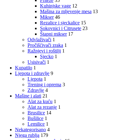
Friteze
35
Kuhinjske vage
12
Mašina za mljevenje mesa
13
Mikser
46
Rezalice i sjeckalice
15
Sokovnici i Citrusete
23
Štapni mikser
17
Odvlaživači
1
Pročišćivači zraka
1
Ražnjevi i roštilji
1
Sjecko
1
Usisivači
1
Kupatilo
1
Ljepota i zdravlje
9
Ljepota
1
Trening i oprema
3
Zdravlje
4
Mašine i alati
21
Alat za kuću
1
Alat za rezanje
1
Brusilice
14
Bušilice
1
Lemilice
1
Nekategorisano
4
Njega rublja
179