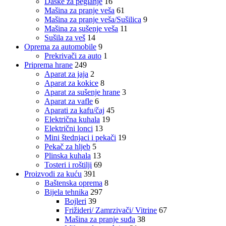
Daske za peglanje
16
Mašina za pranje veša
61
Mašina za pranje veša/Sušilica
9
Mašina za sušenje veša
11
Sušila za veš
14
Oprema za automobile
9
Prekrivači za auto
1
Priprema hrane
249
Aparat za jaja
2
Aparat za kokice
8
Aparat za sušenje hrane
3
Aparat za vafle
6
Aparati za kafu/čaj
45
Električna kuhala
19
Električni lonci
13
Mini štednjaci i pekači
19
Pekač za hljeb
5
Plinska kuhala
13
Tosteri i roštilji
69
Proizvodi za kuću
391
Baštenska oprema
8
Bijela tehnika
297
Bojleri
39
Frižideri/ Zamrzivači/ Vitrine
67
Mašina za pranje suđa
38