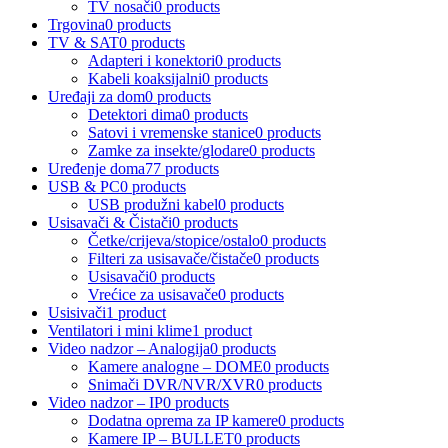
TV nosači
0 products
Trgovina
0 products
TV & SAT
0 products
Adapteri i konektori
0 products
Kabeli koaksijalni
0 products
Uređaji za dom
0 products
Detektori dima
0 products
Satovi i vremenske stanice
0 products
Zamke za insekte/glodare
0 products
Uređenje doma
77 products
USB & PC
0 products
USB produžni kabel
0 products
Usisavači & Čistači
0 products
Četke/crijeva/stopice/ostalo
0 products
Filteri za usisavače/čistače
0 products
Usisavači
0 products
Vrećice za usisavače
0 products
Usisivači
1 product
Ventilatori i mini klime
1 product
Video nadzor – Analogija
0 products
Kamere analogne – DOME
0 products
Snimači DVR/NVR/XVR
0 products
Video nadzor – IP
0 products
Dodatna oprema za IP kamere
0 products
Kamere IP – BULLET
0 products