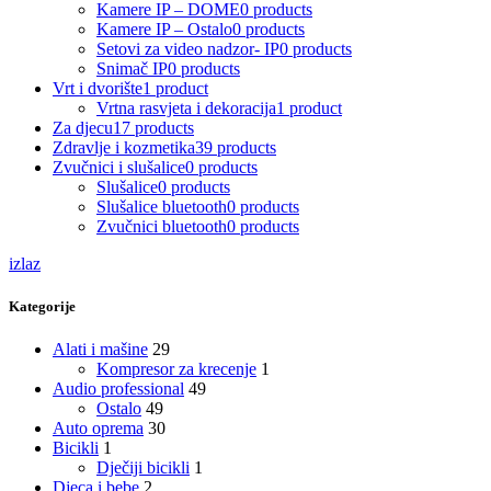
Kamere IP – DOME
0 products
Kamere IP – Ostalo
0 products
Setovi za video nadzor- IP
0 products
Snimač IP
0 products
Vrt i dvorište
1 product
Vrtna rasvjeta i dekoracija
1 product
Za djecu
17 products
Zdravlje i kozmetika
39 products
Zvučnici i slušalice
0 products
Slušalice
0 products
Slušalice bluetooth
0 products
Zvučnici bluetooth
0 products
izlaz
Kategorije
Alati i mašine
29
Kompresor za krecenje
1
Audio professional
49
Ostalo
49
Auto oprema
30
Bicikli
1
Dječiji bicikli
1
Djeca i bebe
2