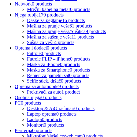
Network
0 products
Mrežni kabel na metar
0 products
Njega rublja
179 products
Daske za peglanje
16 products
Mašina za pranje veša
61 products
Mašina za pranje veša/Sušilica
9 products
Mašina za sušenje veša
11 products
Sušila za veš
14 products
Oprema i dodaci
0 products
Futrole
0 products
Futrole FLIP – iPhone
0 products
Maska za iPhone
0 products
Maska za Smartphone
0 products
Remen za pametni sat
0 products
Selfie stick, držač
0 products
Oprema za automobile
9 products
Prekrivači za auto
1 product
Osobna njega
0 products
PC
0 products
Desktop & AiO računari
0 products
Laptop oprema
0 products
Laptopi
0 products
Monitori
0 products
Periferija
0 products
Mikrofoni/slušalice/web cam
0 products