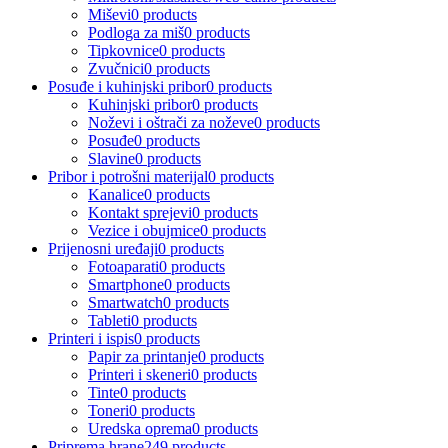
Miševi
0 products
Podloga za miš
0 products
Tipkovnice
0 products
Zvučnici
0 products
Posuđe i kuhinjski pribor
0 products
Kuhinjski pribor
0 products
Noževi i oštrači za noževe
0 products
Posuđe
0 products
Slavine
0 products
Pribor i potrošni materijal
0 products
Kanalice
0 products
Kontakt sprejevi
0 products
Vezice i obujmice
0 products
Prijenosni uređaji
0 products
Fotoaparati
0 products
Smartphone
0 products
Smartwatch
0 products
Tableti
0 products
Printeri i ispis
0 products
Papir za printanje
0 products
Printeri i skeneri
0 products
Tinte
0 products
Toneri
0 products
Uredska oprema
0 products
Priprema hrane
249 products