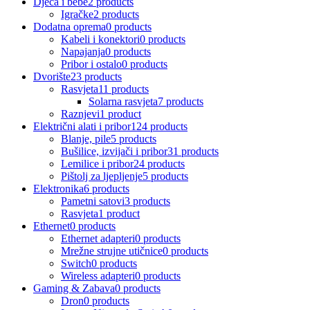
Djeca i bebe
2 products
Igračke
2 products
Dodatna oprema
0 products
Kabeli i konektori
0 products
Napajanja
0 products
Pribor i ostalo
0 products
Dvorište
23 products
Rasvjeta
11 products
Solarna rasvjeta
7 products
Raznjevi
1 product
Električni alati i pribor
124 products
Blanje, pile
5 products
Bušilice, izvijači i pribor
31 products
Lemilice i pribor
24 products
Pištolj za ljepljenje
5 products
Elektronika
6 products
Pametni satovi
3 products
Rasvjeta
1 product
Ethernet
0 products
Ethernet adapteri
0 products
Mrežne strujne utičnice
0 products
Switch
0 products
Wireless adapteri
0 products
Gaming & Zabava
0 products
Dron
0 products