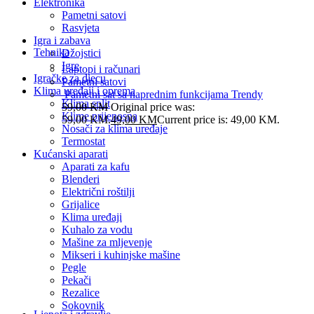
Elektronika
Pametni satovi
Rasvjeta
Igra i zabava
Tehnika
Džojstici
Igre
Laptopi i računari
Igračke za djecu
Pametni satovi
Klima uređaji i oprema
Pametni sat sa naprednim funkcijama Trendy
Klima split
59,00
KM
Original price was:
Klime prijenosna
59,00 KM.
49,00
KM
Current price is: 49,00 KM.
Nosači za klima uređaje
Termostat
Kućanski aparati
Aparati za kafu
Blenderi
Električni roštilji
Grijalice
Klima uređaji
Kuhalo za vodu
Mašine za mljevenje
Mikseri i kuhinjske mašine
Pegle
Pekači
Rezalice
Sokovnik