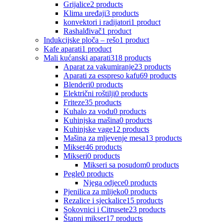
Grijalice
2 products
Klima uređaji
3 products
konvektori i radijatori
1 product
Rashalđivač
1 product
Indukcijske ploča – rešo
1 product
Kafe aparati
1 product
Mali kućanski aparati
318 products
Aparat za vakumiranje
23 products
Aparati za esspreso kafu
69 products
Blenderi
0 products
Električni roštilji
0 products
Friteze
35 products
Kuhalo za vodu
0 products
Kuhinjska mašina
0 products
Kuhinjske vage
12 products
Mašina za mljevenje mesa
13 products
Mikser
46 products
Mikseri
0 products
Mikseri sa posudom
0 products
Pegle
0 products
Njega odjece
0 products
Pjenilica za mlijeko
0 products
Rezalice i sjeckalice
15 products
Sokovnici i Citrusete
23 products
Štapni mikser
17 products