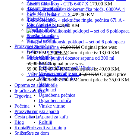
Aparat za vafle
kasetni filter,Inox - CTB 6407 X
179,00
KM
Aparati za kafu/čaj
Beko Ugradbena staklokeramička ploča, 6800W, 4
Električna kuhala
zone - HIC 64401 -1 X
499,00
KM
Električni lonci
Beko Štednjak, 4 električne ringle, pećnica 67l, A -
Mini štednjaci i pekači
FSE 66000 GS
649,00
KM
Pekač za hljeb
Plinska kuhala
Tosteri i roštilji
Prilagodivi silikonski poklopci – set od 6 poklopaca
Proizvodi za kuću
različitih veličina
16,00
KM
Original price was:
Baštenska oprema
16,00 KM.
13,00
KM
Current price is: 13,00 KM.
Bijela tehnika
Automatski punjivi dozator sapuna od 300 ml
Bojleri
59,00
KM
Original price was:
Frižideri/ Zamrzivači/ Vitrine
59,00 KM.
49,00
KM
Current price is: 49,00 KM.
Mašina za pranje suđa
Višenamjenski držač 3 u 1
45,00
KM
Original price
Mikrovalne pećnice
was: 45,00 KM.
35,00
KM
Current price is: 35,00 KM.
Nape
Oprema za automobile
Štednjaci
Igračke za djecu
Ugradbena pećnica
Trgovina
Ugradbena ploča
Početna
Vinske vitrine
Proizvodi
Kuhinjski aparati
Česta pitanja
Aparati za kafu
Blog
Roštilji
Kontakt
Proizvodi za kuhinju
Sniženje
Sve za dom