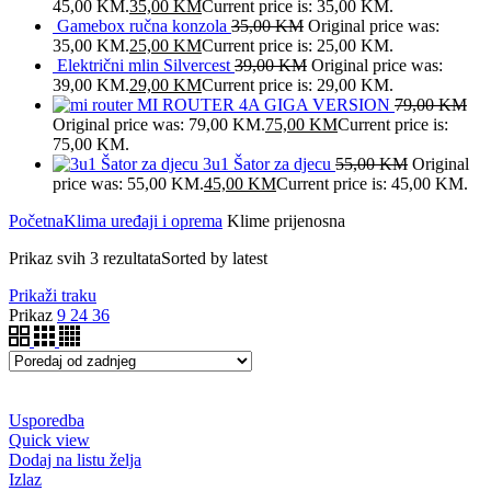
45,00 KM.
35,00
KM
Current price is: 35,00 KM.
Gamebox ručna konzola
35,00
KM
Original price was:
35,00 KM.
25,00
KM
Current price is: 25,00 KM.
Električni mlin Silvercest
39,00
KM
Original price was:
39,00 KM.
29,00
KM
Current price is: 29,00 KM.
MI ROUTER 4A GIGA VERSION
79,00
KM
Original price was: 79,00 KM.
75,00
KM
Current price is:
75,00 KM.
3u1 Šator za djecu
55,00
KM
Original
price was: 55,00 KM.
45,00
KM
Current price is: 45,00 KM.
Početna
Klima uređaji i oprema
Klime prijenosna
Prikaz svih 3 rezultata
Sorted by latest
Prikaži traku
Prikaz
9
24
36
Usporedba
Quick view
Dodaj na listu želja
Izlaz