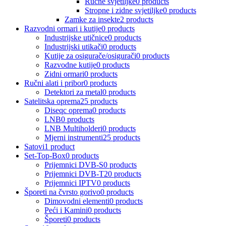
Ručne svjetiljke
0 products
Stropne i zidne svjetiljke
0 products
Zamke za insekte
2 products
Razvodni ormari i kutije
0 products
Industrijske utičnice
0 products
Industrijski utikači
0 products
Kutije za osigurače/osigurači
0 products
Razvodne kutije
0 products
Zidni ormari
0 products
Ručni alati i pribor
0 products
Detektori za metal
0 products
Satelitska oprema
25 products
Diseqc oprema
0 products
LNB
0 products
LNB Multiholderi
0 products
Mjerni instrumenti
25 products
Satovi
1 product
Set-Top-Box
0 products
Prijemnici DVB-S
0 products
Prijemnici DVB-T2
0 products
Prijemnici IPTV
0 products
Šporeti na čvrsto gorivo
0 products
Dimovodni elementi
0 products
Peći i Kamini
0 products
Šporeti
0 products