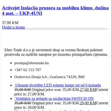
Activejet Izolacija prozora za mobilnu klimu, dužina
4 met. – UKP-4UNI
37,90
KM
Dodaj u korpu
Ebro Trade d.o.o je savremeni shop sa veoma širokom paletom
proizvoda za različite namjene po izuzetno pristupačnim cijenama.
prodaja@ebrotrade.ba
+387 62 153 707
Orahovica Donja b.b., Gračanica 74320, BiH
Ukrasne,dvorišne LED solarne lampe set od 6 komada
35,00
KM
Original price was: 35,00 KM.
27,00
KM
Current
price is: 27,00 KM.
Ventilator za grijanje sa oscilacijom SWITCH ON
35,00
KM
Original price was: 35,00 KM.
29,00
KM
Current
price is: 29,00 KM.