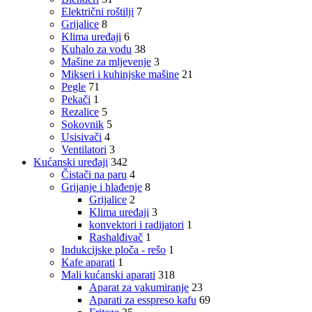
Električni roštilji
7
Grijalice
8
Klima uređaji
6
Kuhalo za vodu
38
Mašine za mljevenje
3
Mikseri i kuhinjske mašine
21
Pegle
71
Pekači
1
Rezalice
5
Sokovnik
5
Usisivači
4
Ventilatori
3
Kućanski uređaji
342
Čistači na paru
4
Grijanje i hlađenje
8
Grijalice
2
Klima uređaji
3
konvektori i radijatori
1
Rashalđivač
1
Indukcijske ploča - rešo
1
Kafe aparati
1
Mali kućanski aparati
318
Aparat za vakumiranje
23
Aparati za esspreso kafu
69