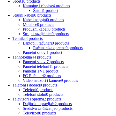
Sport
10 products
Kamping i ribolov
4 products
Šatori
1 product
Strujni kabeli
0 products
Kabeli napojni
0 products
Motalice
0 products
Produžni kabeli
0 products
Strujni razdjelnici
0 products
Tehnika
4 products
Laptopi i računari
0 products
Računarska oprema
0 products
Pametni satovi
1 product
Tehnologija
44 products
Pametni satovi
7 products
Pametni telefoni
11 products
Pametni TV
1 product
PC Računari
2 products
Video nadzori i kamere
9 products
Telefoni i dodaci
0 products
Telefoni
0 products
Telefoni stolni
0 products
Televizori i oprema
2 products
Daljinski upravljači
2 products
Sredstva za čišćenje
0 products
Televizori
0 products