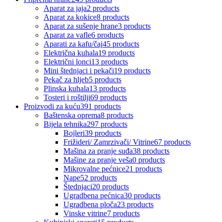
Aparat za jaja
2 products
Aparat za kokice
8 products
Aparat za sušenje hrane
3 products
Aparat za vafle
6 products
Aparati za kafu/čaj
45 products
Električna kuhala
19 products
Električni lonci
13 products
Mini štednjaci i pekači
19 products
Pekač za hljeb
5 products
Plinska kuhala
13 products
Tosteri i roštilji
69 products
Proizvodi za kuću
391 products
Baštenska oprema
8 products
Bijela tehnika
297 products
Bojleri
39 products
Frižideri/ Zamrzivači/ Vitrine
67 products
Mašina za pranje suđa
38 products
Mašine za pranje veša
0 products
Mikrovalne pećnice
21 products
Nape
52 products
Štednjaci
20 products
Ugradbena pećnica
30 products
Ugradbena ploča
23 products
Vinske vitrine
7 products