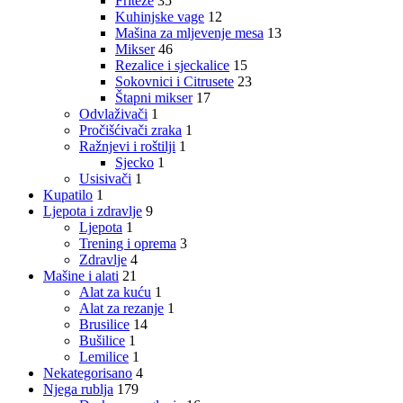
Friteze
35
Kuhinjske vage
12
Mašina za mljevenje mesa
13
Mikser
46
Rezalice i sjeckalice
15
Sokovnici i Citrusete
23
Štapni mikser
17
Odvlaživači
1
Pročišćivači zraka
1
Ražnjevi i roštilji
1
Sjecko
1
Usisivači
1
Kupatilo
1
Ljepota i zdravlje
9
Ljepota
1
Trening i oprema
3
Zdravlje
4
Mašine i alati
21
Alat za kuću
1
Alat za rezanje
1
Brusilice
14
Bušilice
1
Lemilice
1
Nekategorisano
4
Njega rublja
179