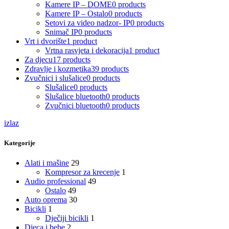
Kamere IP – DOME
0 products
Kamere IP – Ostalo
0 products
Setovi za video nadzor- IP
0 products
Snimač IP
0 products
Vrt i dvorište
1 product
Vrtna rasvjeta i dekoracija
1 product
Za djecu
17 products
Zdravlje i kozmetika
39 products
Zvučnici i slušalice
0 products
Slušalice
0 products
Slušalice bluetooth
0 products
Zvučnici bluetooth
0 products
izlaz
Kategorije
Alati i mašine
29
Kompresor za krecenje
1
Audio professional
49
Ostalo
49
Auto oprema
30
Bicikli
1
Dječiji bicikli
1
Djeca i bebe
2