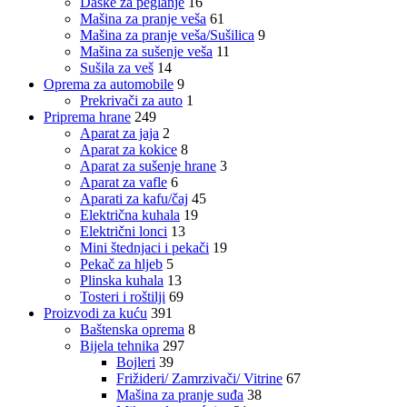
Daske za peglanje
16
Mašina za pranje veša
61
Mašina za pranje veša/Sušilica
9
Mašina za sušenje veša
11
Sušila za veš
14
Oprema za automobile
9
Prekrivači za auto
1
Priprema hrane
249
Aparat za jaja
2
Aparat za kokice
8
Aparat za sušenje hrane
3
Aparat za vafle
6
Aparati za kafu/čaj
45
Električna kuhala
19
Električni lonci
13
Mini štednjaci i pekači
19
Pekač za hljeb
5
Plinska kuhala
13
Tosteri i roštilji
69
Proizvodi za kuću
391
Baštenska oprema
8
Bijela tehnika
297
Bojleri
39
Frižideri/ Zamrzivači/ Vitrine
67
Mašina za pranje suđa
38