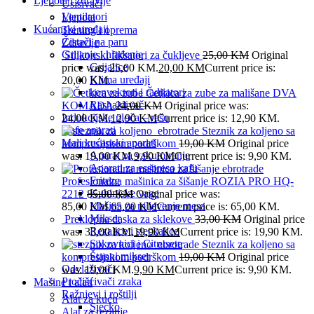
Ljepota i zdravlje
Usisivači
Ventilatori
Ljepota
Kućanski uređaji
Trening i oprema
Čistači na paru
Zdravlje
Grijanje i hlađenje
Silikonski fiksatori za čukljeve
25,00
KM
Original
Grijalice
price was: 25,00 KM.
20,00
KM
Current price is:
Klima uređaji
20,00 KM.
konvektori i radijatori
Četkica za zube za mališane DVA
Rashalđivač
KOMADA
24,00
KM
Original price was:
Indukcijske ploča – rešo
24,00 KM.
12,90
KM
Current price is: 12,90 KM.
Kafe aparati
Steznik za koljeno sa
Mali kućanski aparati
kompresijskom podrškom
19,00
KM
Original price
Aparat za vakumiranje
was: 19,00 KM.
9,90
KM
Current price is: 9,90 KM.
Aparati za esspreso kafu
Friteze
Profesionalna mašinica za šišanje ROZIA PRO HQ-
Kuhinjske vage
2212
85,00
KM
Original price was:
Mašina za mljevenje mesa
85,00 KM.
65,00
KM
Current price is: 65,00 KM.
Mikser
Preklopna daska za sklekove
33,00
KM
Original price
Rezalice i sjeckalice
was: 33,00 KM.
19,90
KM
Current price is: 19,90 KM.
Sokovnici i Citrusete
Steznik za koljeno sa
Štapni mikser
kompresijskom podrškom
19,00
KM
Original price
Odvlaživači
was: 19,00 KM.
9,90
KM
Current price is: 9,90 KM.
Pročišćivači zraka
Mašine i alati
Ražnjevi i roštilji
Alat za kuću
Sjecko
Alat za rezanje