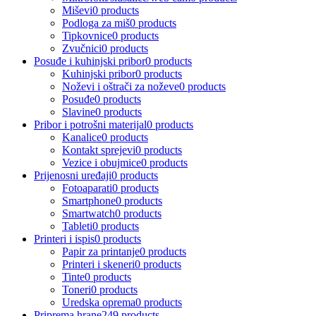
Miševi
0 products
Podloga za miš
0 products
Tipkovnice
0 products
Zvučnici
0 products
Posuđe i kuhinjski pribor
0 products
Kuhinjski pribor
0 products
Noževi i oštrači za noževe
0 products
Posuđe
0 products
Slavine
0 products
Pribor i potrošni materijal
0 products
Kanalice
0 products
Kontakt sprejevi
0 products
Vezice i obujmice
0 products
Prijenosni uređaji
0 products
Fotoaparati
0 products
Smartphone
0 products
Smartwatch
0 products
Tableti
0 products
Printeri i ispis
0 products
Papir za printanje
0 products
Printeri i skeneri
0 products
Tinte
0 products
Toneri
0 products
Uredska oprema
0 products
Priprema hrane
249 products