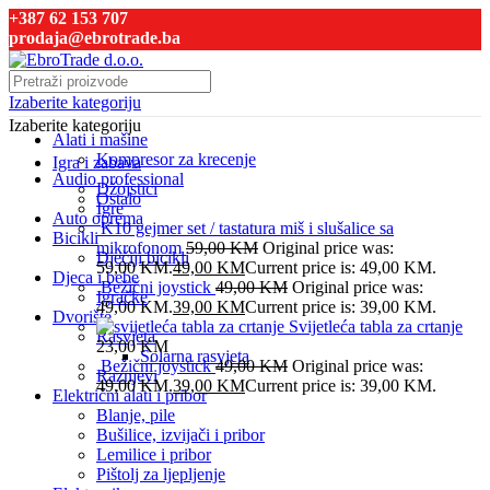
+387 62 153 707
prodaja@ebrotrade.ba
Izaberite kategoriju
Izaberite kategoriju
Alati i mašine
Kompresor za krecenje
Igra i zabava
Audio professional
Džojstici
Ostalo
Igre
Auto oprema
K10 gejmer set / tastatura miš i slušalice sa
Bicikli
mikrofonom
59,00
KM
Original price was:
Dječiji bicikli
59,00 KM.
49,00
KM
Current price is: 49,00 KM.
Djeca i bebe
Bežični joystick
49,00
KM
Original price was:
Igračke
49,00 KM.
39,00
KM
Current price is: 39,00 KM.
Dvorište
Svijetleća tabla za crtanje
Rasvjeta
23,00
KM
Solarna rasvjeta
Bežični joystick
49,00
KM
Original price was:
Raznjevi
49,00 KM.
39,00
KM
Current price is: 39,00 KM.
Električni alati i pribor
Blanje, pile
Bušilice, izvijači i pribor
Lemilice i pribor
Pištolj za ljepljenje