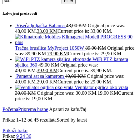
Filter
Izdvojeni proizvodi
Viseća ljuljačka Bahama
48,00
KM
Original price was:
48,00 KM.
33,00
KM
Current price is: 33,00 KM.
Tračna brusilica MyProject 1050W
89,90
KM
Original price
was: 89,90 KM.
79,90
KM
Current price is: 79,90 KM.
WiFi PTZ kamera
sijalica 360
49,00
KM
Original price was:
49,00 KM.
39,90
KM
Current price is: 39,90 KM.
Pametni sat sa kamerom
49,00
KM
Original price was:
49,00 KM.
29,00
KM
Current price is: 29,00 KM.
Ventilator ogrlica oko vrata
30,00
KM
Original price was: 30,00 KM.
19,00
KM
Current
price is: 19,00 KM.
Početna
Priprema hrane
Aparati za kafu/čaj
Prikaz 1–12 od 45 rezultata
Sorted by latest
Prikaži traku
Prikaz
9
24
36