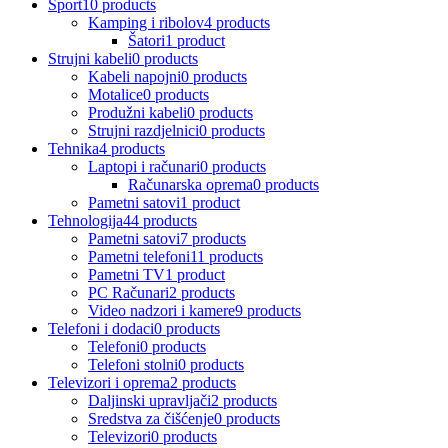
Sport
10 products
Kamping i ribolov
4 products
Šatori
1 product
Strujni kabeli
0 products
Kabeli napojni
0 products
Motalice
0 products
Produžni kabeli
0 products
Strujni razdjelnici
0 products
Tehnika
4 products
Laptopi i računari
0 products
Računarska oprema
0 products
Pametni satovi
1 product
Tehnologija
44 products
Pametni satovi
7 products
Pametni telefoni
11 products
Pametni TV
1 product
PC Računari
2 products
Video nadzori i kamere
9 products
Telefoni i dodaci
0 products
Telefoni
0 products
Telefoni stolni
0 products
Televizori i oprema
2 products
Daljinski upravljači
2 products
Sredstva za čišćenje
0 products
Televizori
0 products