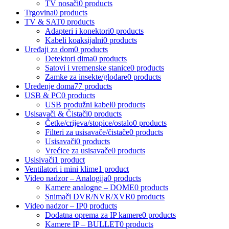
TV nosači
0 products
Trgovina
0 products
TV & SAT
0 products
Adapteri i konektori
0 products
Kabeli koaksijalni
0 products
Uređaji za dom
0 products
Detektori dima
0 products
Satovi i vremenske stanice
0 products
Zamke za insekte/glodare
0 products
Uređenje doma
77 products
USB & PC
0 products
USB produžni kabel
0 products
Usisavači & Čistači
0 products
Četke/crijeva/stopice/ostalo
0 products
Filteri za usisavače/čistače
0 products
Usisavači
0 products
Vrećice za usisavače
0 products
Usisivači
1 product
Ventilatori i mini klime
1 product
Video nadzor – Analogija
0 products
Kamere analogne – DOME
0 products
Snimači DVR/NVR/XVR
0 products
Video nadzor – IP
0 products
Dodatna oprema za IP kamere
0 products
Kamere IP – BULLET
0 products