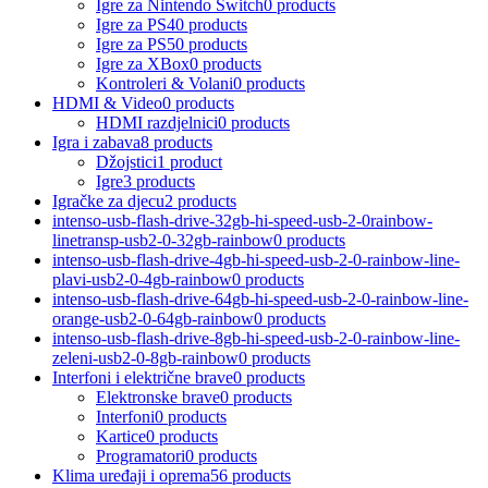
Igre za Nintendo Switch
0 products
Igre za PS4
0 products
Igre za PS5
0 products
Igre za XBox
0 products
Kontroleri & Volani
0 products
HDMI & Video
0 products
HDMI razdjelnici
0 products
Igra i zabava
8 products
Džojstici
1 product
Igre
3 products
Igračke za djecu
2 products
intenso-usb-flash-drive-32gb-hi-speed-usb-2-0rainbow-
linetransp-usb2-0-32gb-rainbow
0 products
intenso-usb-flash-drive-4gb-hi-speed-usb-2-0-rainbow-line-
plavi-usb2-0-4gb-rainbow
0 products
intenso-usb-flash-drive-64gb-hi-speed-usb-2-0-rainbow-line-
orange-usb2-0-64gb-rainbow
0 products
intenso-usb-flash-drive-8gb-hi-speed-usb-2-0-rainbow-line-
zeleni-usb2-0-8gb-rainbow
0 products
Interfoni i električne brave
0 products
Elektronske brave
0 products
Interfoni
0 products
Kartice
0 products
Programatori
0 products
Klima uređaji i oprema
56 products