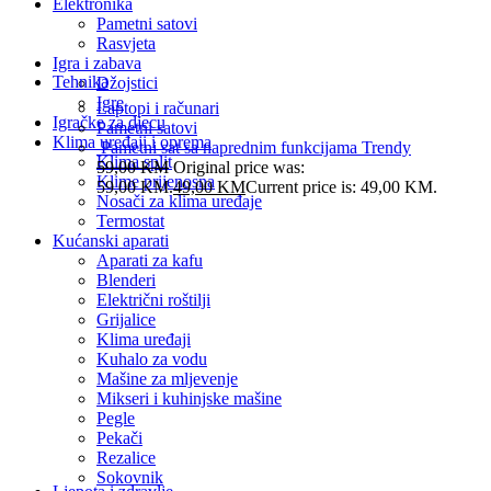
Elektronika
Pametni satovi
Rasvjeta
Igra i zabava
Tehnika
Džojstici
Igre
Laptopi i računari
Igračke za djecu
Pametni satovi
Klima uređaji i oprema
Pametni sat sa naprednim funkcijama Trendy
Klima split
59,00
KM
Original price was:
Klime prijenosna
59,00 KM.
49,00
KM
Current price is: 49,00 KM.
Nosači za klima uređaje
Termostat
Kućanski aparati
Aparati za kafu
Blenderi
Električni roštilji
Grijalice
Klima uređaji
Kuhalo za vodu
Mašine za mljevenje
Mikseri i kuhinjske mašine
Pegle
Pekači
Rezalice
Sokovnik