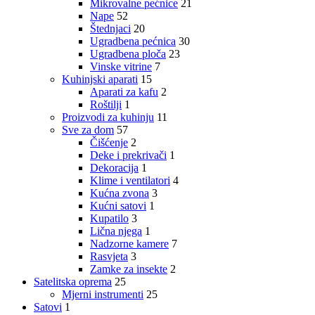
Mikrovalne pećnice
21
Nape
52
Štednjaci
20
Ugradbena pećnica
30
Ugradbena ploča
23
Vinske vitrine
7
Kuhinjski aparati
15
Aparati za kafu
2
Roštilji
1
Proizvodi za kuhinju
11
Sve za dom
57
Čišćenje
2
Deke i prekrivači
1
Dekoracija
1
Klime i ventilatori
4
Kućna zvona
3
Kućni satovi
1
Kupatilo
3
Lična njega
1
Nadzorne kamere
7
Rasvjeta
3
Zamke za insekte
2
Satelitska oprema
25
Mjerni instrumenti
25
Satovi
1