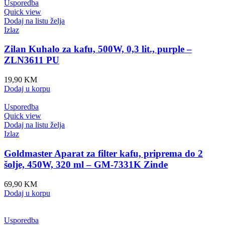
Usporedba
Quick view
Dodaj na listu želja
Izlaz
Zilan Kuhalo za kafu, 500W, 0,3 lit., purple –
ZLN3611 PU
19,90
KM
Dodaj u korpu
Usporedba
Quick view
Dodaj na listu želja
Izlaz
Goldmaster Aparat za filter kafu, priprema do 2
šolje, 450W, 320 ml – GM-7331K Zinde
69,90
KM
Dodaj u korpu
Usporedba