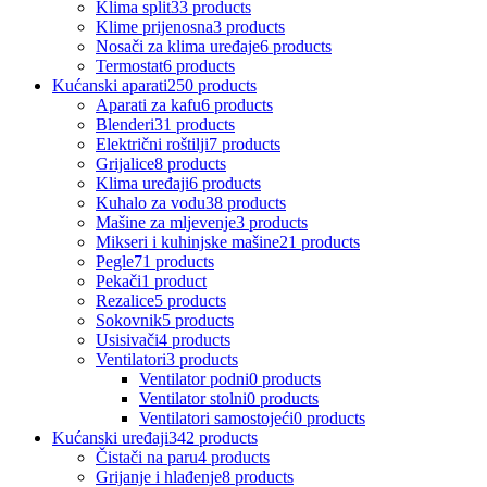
Klima split
33 products
Klime prijenosna
3 products
Nosači za klima uređaje
6 products
Termostat
6 products
Kućanski aparati
250 products
Aparati za kafu
6 products
Blenderi
31 products
Električni roštilji
7 products
Grijalice
8 products
Klima uređaji
6 products
Kuhalo za vodu
38 products
Mašine za mljevenje
3 products
Mikseri i kuhinjske mašine
21 products
Pegle
71 products
Pekači
1 product
Rezalice
5 products
Sokovnik
5 products
Usisivači
4 products
Ventilatori
3 products
Ventilator podni
0 products
Ventilator stolni
0 products
Ventilatori samostojeći
0 products
Kućanski uređaji
342 products
Čistači na paru
4 products
Grijanje i hlađenje
8 products