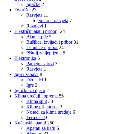
Igračke
2
Dvorište
23
Rasvjeta
11
Solarna rasvjeta
7
Raznjevi
1
Električni alati i pribor
124
Blanje, pile
5
Bušilice, izvijači i pribor
31
Lemilice i pribor
24
Pištolj za ljepljenje
5
Elektronika
6
Pametni satovi
3
Rasvjeta
1
Igra i zabava
8
Džojstici
1
Igre
3
Igračke za djecu
2
Klima uređaji i oprema
56
Klima split
33
Klime prijenosna
3
Nosači za klima uređaje
6
Termostat
6
Kućanski aparati
250
Aparati za kafu
6
Blenderi
31