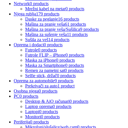
Network
0 products
Mrežni kabel na metar
0 products
Njega rublja
179 products
Daske za peglanje
16 products
Mašina za pranje veša
61 products
Mašina za pranje veša/Sušilica
9 products
Mašina za sušenje veša
11 products
Sušila za veš
14 products
Oprema i dodaci
0 products
Futrole
0 products
Futrole FLIP – iPhone
0 products
Maska za iPhone
0 products
Maska za Smartphone
0 products
Remen za pametni sat
0 products
Selfie stick, držač
0 products
Oprema za automobile
9 products
Prekrivači za auto
1 product
Osobna njega
0 products
PC
0 products
Desktop & AiO računari
0 products
Laptop oprema
0 products
Laptopi
0 products
Monitori
0 products
Periferija
0 products
Mikrofoni/slušalice/web cam
0 products