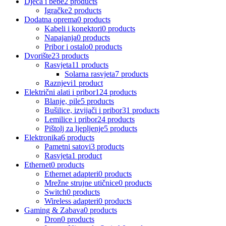
Djeca i bebe
2 products
Igračke
2 products
Dodatna oprema
0 products
Kabeli i konektori
0 products
Napajanja
0 products
Pribor i ostalo
0 products
Dvorište
23 products
Rasvjeta
11 products
Solarna rasvjeta
7 products
Raznjevi
1 product
Električni alati i pribor
124 products
Blanje, pile
5 products
Bušilice, izvijači i pribor
31 products
Lemilice i pribor
24 products
Pištolj za ljepljenje
5 products
Elektronika
6 products
Pametni satovi
3 products
Rasvjeta
1 product
Ethernet
0 products
Ethernet adapteri
0 products
Mrežne strujne utičnice
0 products
Switch
0 products
Wireless adapteri
0 products
Gaming & Zabava
0 products
Dron
0 products