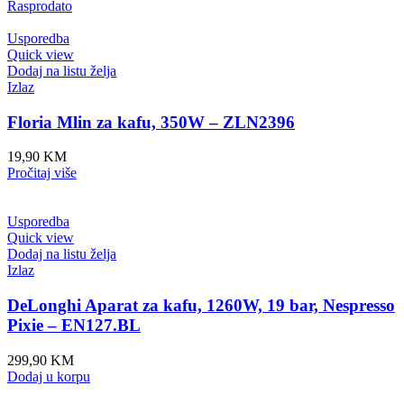
Rasprodato
Usporedba
Quick view
Dodaj na listu želja
Izlaz
Floria Mlin za kafu, 350W – ZLN2396
19,90
KM
Pročitaj više
Usporedba
Quick view
Dodaj na listu želja
Izlaz
DeLonghi Aparat za kafu, 1260W, 19 bar, Nespresso
Pixie – EN127.BL
299,90
KM
Dodaj u korpu