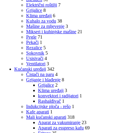
Električni roštilji
7
Grijalice
8
Klima uređaji
6
Kuhalo za vodu
38
Mašine za mljevenje
3
Mikseri i kuhinjske mašine
21
Pegle
71
Pekači
1
Rezalice
5
Sokovnik
5
Usisivači
4
Ventilatori
3
Kućanski uređaji
342
Čistači na paru
4
Grijanje i hlađenje
8
Grijalice
2
Klima uređaji
3
konvektori i radijatori
1
Rashalđivač
1
Indukcijske ploča - rešo
1
Kafe aparati
1
Mali kućanski aparati
318
Aparat za vakumiranje
23
Aparati za esspreso kafu
69