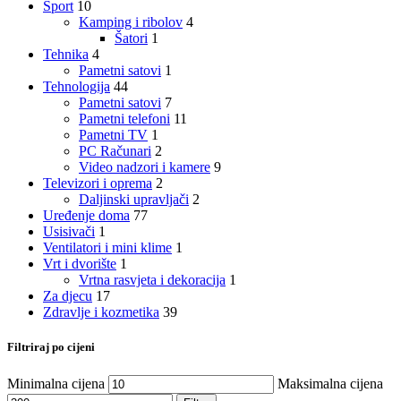
Sport
10
Kamping i ribolov
4
Šatori
1
Tehnika
4
Pametni satovi
1
Tehnologija
44
Pametni satovi
7
Pametni telefoni
11
Pametni TV
1
PC Računari
2
Video nadzori i kamere
9
Televizori i oprema
2
Daljinski upravljači
2
Uređenje doma
77
Usisivači
1
Ventilatori i mini klime
1
Vrt i dvorište
1
Vrtna rasvjeta i dekoracija
1
Za djecu
17
Zdravlje i kozmetika
39
Filtriraj po cijeni
Minimalna cijena
Maksimalna cijena