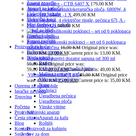
Aparat za vafle
kasetni filter,Inox - CTB 6407 X
179,00
KM
Aparati za kafu/čaj
Beko Ugradbena staklokeramička ploča, 6800W, 4
Električna kuhala
zone - HIC 64401 -1 X
499,00
KM
Električni lonci
Beko Štednjak, 4 električne ringle, pećnica 67l, A -
Mini štednjaci i pekači
FSE 66000 GS
649,00
KM
Pekač za hljeb
Plinska kuhala
Tosteri i roštilji
Prilagodivi silikonski poklopci – set od 6 poklopaca
Proizvodi za kuću
različitih veličina
16,00
KM
Original price was:
Baštenska oprema
16,00 KM.
13,00
KM
Current price is: 13,00 KM.
Bijela tehnika
Automatski punjivi dozator sapuna od 300 ml
Bojleri
59,00
KM
Original price was:
Frižideri/ Zamrzivači/ Vitrine
59,00 KM.
49,00
KM
Current price is: 49,00 KM.
Mašina za pranje suđa
Višenamjenski držač 3 u 1
45,00
KM
Original price
Mikrovalne pećnice
was: 45,00 KM.
35,00
KM
Current price is: 35,00 KM.
Nape
Oprema za automobile
Štednjaci
Igračke za djecu
Ugradbena pećnica
Trgovina
Ugradbena ploča
Početna
Vinske vitrine
Proizvodi
Kuhinjski aparati
Česta pitanja
Aparati za kafu
Blog
Roštilji
Kontakt
Proizvodi za kuhinju
Sniženje
Sve za dom