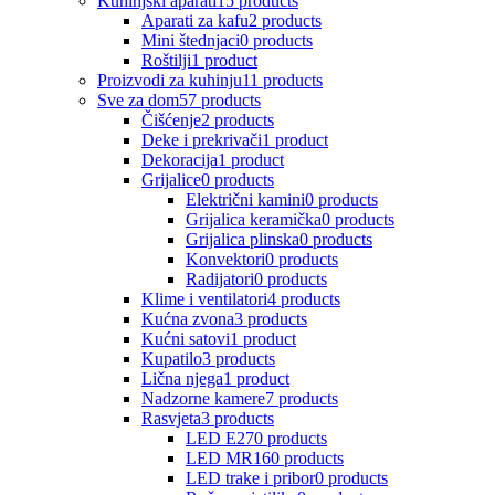
Kuhinjski aparati
15 products
Aparati za kafu
2 products
Mini štednjaci
0 products
Roštilji
1 product
Proizvodi za kuhinju
11 products
Sve za dom
57 products
Čišćenje
2 products
Deke i prekrivači
1 product
Dekoracija
1 product
Grijalice
0 products
Električni kamini
0 products
Grijalica keramička
0 products
Grijalica plinska
0 products
Konvektori
0 products
Radijatori
0 products
Klime i ventilatori
4 products
Kućna zvona
3 products
Kućni satovi
1 product
Kupatilo
3 products
Lična njega
1 product
Nadzorne kamere
7 products
Rasvjeta
3 products
LED E27
0 products
LED MR16
0 products
LED trake i pribor
0 products