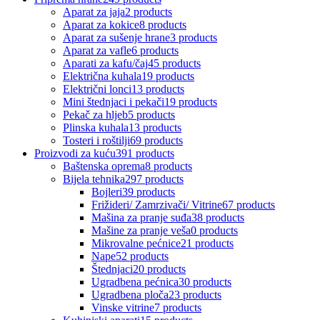
Aparat za jaja
2 products
Aparat za kokice
8 products
Aparat za sušenje hrane
3 products
Aparat za vafle
6 products
Aparati za kafu/čaj
45 products
Električna kuhala
19 products
Električni lonci
13 products
Mini štednjaci i pekači
19 products
Pekač za hljeb
5 products
Plinska kuhala
13 products
Tosteri i roštilji
69 products
Proizvodi za kuću
391 products
Baštenska oprema
8 products
Bijela tehnika
297 products
Bojleri
39 products
Frižideri/ Zamrzivači/ Vitrine
67 products
Mašina za pranje suđa
38 products
Mašine za pranje veša
0 products
Mikrovalne pećnice
21 products
Nape
52 products
Štednjaci
20 products
Ugradbena pećnica
30 products
Ugradbena ploča
23 products
Vinske vitrine
7 products