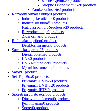
Ručne svjetiljke
0 products
Stropne i zidne svjetiljke
0 products
Zamke za insekte
2 products
Razvodni ormari i kutije
0 products
Industrijske utičnice
0 products
Industrijski utikači
0 products
Kutije za osigurače/osigurači
0 products
Razvodne kutije
0 products
Zidni ormari
0 products
Ručni alati i pribor
0 products
Detektori za metal
0 products
Satelitska oprema
25 products
Diseqc oprema
0 products
LNB
0 products
LNB Multiholderi
0 products
Mjerni instrumenti
25 products
Satovi
1 product
Set-Top-Box
0 products
Prijemnici DVB-S
0 products
Prijemnici DVB-T2
0 products
Prijemnici IPTV
0 products
Šporeti na čvrsto gorivo
0 products
Dimovodni elementi
0 products
Peći i Kamini
0 products
Šporeti
0 products