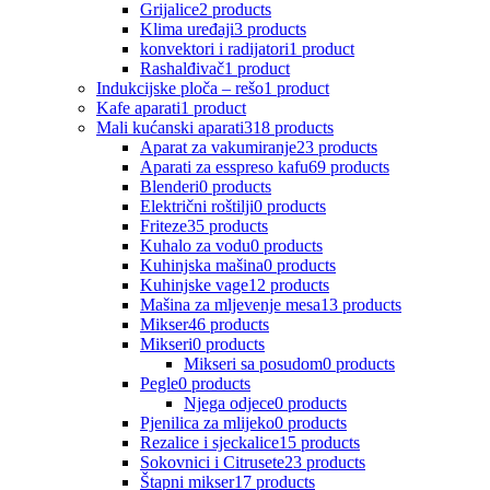
Grijalice
2 products
Klima uređaji
3 products
konvektori i radijatori
1 product
Rashalđivač
1 product
Indukcijske ploča – rešo
1 product
Kafe aparati
1 product
Mali kućanski aparati
318 products
Aparat za vakumiranje
23 products
Aparati za esspreso kafu
69 products
Blenderi
0 products
Električni roštilji
0 products
Friteze
35 products
Kuhalo za vodu
0 products
Kuhinjska mašina
0 products
Kuhinjske vage
12 products
Mašina za mljevenje mesa
13 products
Mikser
46 products
Mikseri
0 products
Mikseri sa posudom
0 products
Pegle
0 products
Njega odjece
0 products
Pjenilica za mlijeko
0 products
Rezalice i sjeckalice
15 products
Sokovnici i Citrusete
23 products
Štapni mikser
17 products