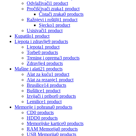
Odvlaživači
1 product
Pročišćivači zraka
1 product
Čistači zraka
0 products
Ražnjevi i roštilji
1 product
Sjecko
1 product
Usisivači
1 product
Kupatilo
1 product
Ljepota i zdravlje
9 products
Ljepota
1 product
Torbe
0 products
Trening i oprema
3 products
Zdravlje
4 products
Mašine i alati
21 products
Alat za kuću
1 product
Alat za rezanje
1 product
Brusilice
14 products
Bušilice
1 product
Izvijači i pribor
0 products
Lemilice
1 product
Memorije i pohrana
0 products
CD
0 products
HDD
0 products
Memorijske kartice
0 products
RAM Memorija
0 products
USB Memorija
0 products