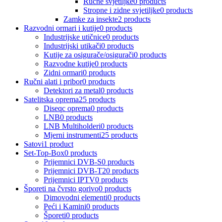
Ručne svjetiljke
0 products
Stropne i zidne svjetiljke
0 products
Zamke za insekte
2 products
Razvodni ormari i kutije
0 products
Industrijske utičnice
0 products
Industrijski utikači
0 products
Kutije za osigurače/osigurači
0 products
Razvodne kutije
0 products
Zidni ormari
0 products
Ručni alati i pribor
0 products
Detektori za metal
0 products
Satelitska oprema
25 products
Diseqc oprema
0 products
LNB
0 products
LNB Multiholderi
0 products
Mjerni instrumenti
25 products
Satovi
1 product
Set-Top-Box
0 products
Prijemnici DVB-S
0 products
Prijemnici DVB-T2
0 products
Prijemnici IPTV
0 products
Šporeti na čvrsto gorivo
0 products
Dimovodni elementi
0 products
Peći i Kamini
0 products
Šporeti
0 products