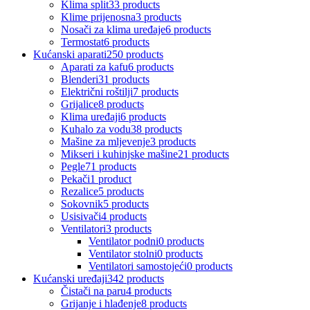
Klima split
33 products
Klime prijenosna
3 products
Nosači za klima uređaje
6 products
Termostat
6 products
Kućanski aparati
250 products
Aparati za kafu
6 products
Blenderi
31 products
Električni roštilji
7 products
Grijalice
8 products
Klima uređaji
6 products
Kuhalo za vodu
38 products
Mašine za mljevenje
3 products
Mikseri i kuhinjske mašine
21 products
Pegle
71 products
Pekači
1 product
Rezalice
5 products
Sokovnik
5 products
Usisivači
4 products
Ventilatori
3 products
Ventilator podni
0 products
Ventilator stolni
0 products
Ventilatori samostojeći
0 products
Kućanski uređaji
342 products
Čistači na paru
4 products
Grijanje i hlađenje
8 products