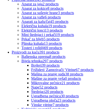
Aparat za jaja
2 products
Aparat za kokice
8 products
Aparat za sušenje hrane
3 products
Aparat za vafle
6 products
Aparati za kafu/čaj
45 products
Električna kuhala
19 products
Električni lonci
13 products
Mini štednjaci i pekači
19 products
Pekač za hljeb
5 products
Plinska kuhala
13 products
Tosteri i roštilji
69 products
Proizvodi za kuću
391 products
Baštenska oprema
8 products
Bijela tehnika
297 products
Bojleri
39 products
Frižideri/ Zamrzivači/ Vitrine
67 products
Mašina za pranje suđa
38 products
Mašine za pranje veša
0 products
Mikrovalne pećnice
21 products
Nape
52 products
Štednjaci
20 products
Ugradbena pećnica
30 products
Ugradbena ploča
23 products
Vinske vitrine
7 products