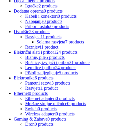
Djeca i bebe
2 products
Igračke
2 products
Dodatna oprema
0 products
Kabeli i konektori
0 products
Napajanja
0 products
Pribor i ostalo
0 products
Dvorište
23 products
Rasvjeta
11 products
Solarna rasvjeta
7 products
Raznjevi
1 product
Električni alati i pribor
124 products
Blanje, pile
5 products
Bušilice, izvijači i pribor
31 products
Lemilice i pribor
24 products
Pištolj za ljepljenje
5 products
Elektronika
6 products
Pametni satovi
3 products
Rasvjeta
1 product
Ethernet
0 products
Ethernet adapteri
0 products
Mrežne strujne utičnice
0 products
Switch
0 products
Wireless adapteri
0 products
Gaming & Zabava
0 products
Dron
0 products