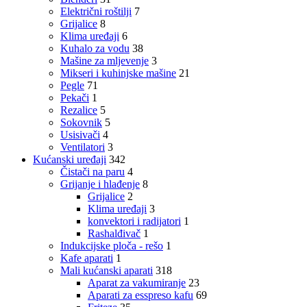
Električni roštilji
7
Grijalice
8
Klima uređaji
6
Kuhalo za vodu
38
Mašine za mljevenje
3
Mikseri i kuhinjske mašine
21
Pegle
71
Pekači
1
Rezalice
5
Sokovnik
5
Usisivači
4
Ventilatori
3
Kućanski uređaji
342
Čistači na paru
4
Grijanje i hlađenje
8
Grijalice
2
Klima uređaji
3
konvektori i radijatori
1
Rashalđivač
1
Indukcijske ploča - rešo
1
Kafe aparati
1
Mali kućanski aparati
318
Aparat za vakumiranje
23
Aparati za esspreso kafu
69