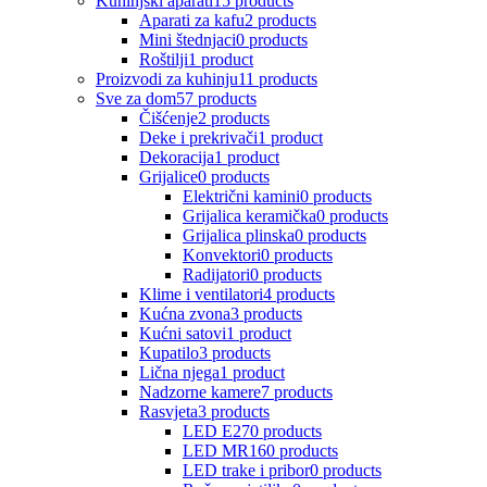
Kuhinjski aparati
15 products
Aparati za kafu
2 products
Mini štednjaci
0 products
Roštilji
1 product
Proizvodi za kuhinju
11 products
Sve za dom
57 products
Čišćenje
2 products
Deke i prekrivači
1 product
Dekoracija
1 product
Grijalice
0 products
Električni kamini
0 products
Grijalica keramička
0 products
Grijalica plinska
0 products
Konvektori
0 products
Radijatori
0 products
Klime i ventilatori
4 products
Kućna zvona
3 products
Kućni satovi
1 product
Kupatilo
3 products
Lična njega
1 product
Nadzorne kamere
7 products
Rasvjeta
3 products
LED E27
0 products
LED MR16
0 products
LED trake i pribor
0 products