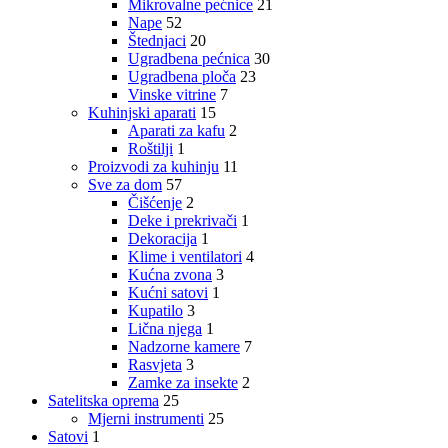
Mikrovalne pećnice
21
Nape
52
Štednjaci
20
Ugradbena pećnica
30
Ugradbena ploča
23
Vinske vitrine
7
Kuhinjski aparati
15
Aparati za kafu
2
Roštilji
1
Proizvodi za kuhinju
11
Sve za dom
57
Čišćenje
2
Deke i prekrivači
1
Dekoracija
1
Klime i ventilatori
4
Kućna zvona
3
Kućni satovi
1
Kupatilo
3
Lična njega
1
Nadzorne kamere
7
Rasvjeta
3
Zamke za insekte
2
Satelitska oprema
25
Mjerni instrumenti
25
Satovi
1