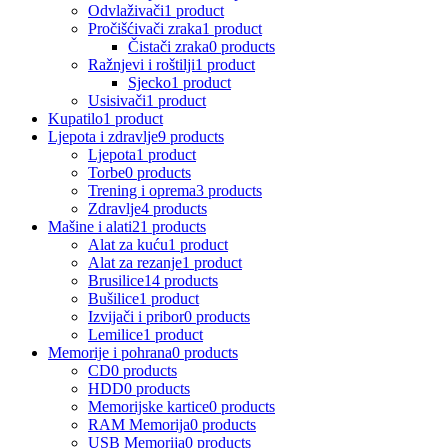
Odvlaživači
1 product
Pročišćivači zraka
1 product
Čistači zraka
0 products
Ražnjevi i roštilji
1 product
Sjecko
1 product
Usisivači
1 product
Kupatilo
1 product
Ljepota i zdravlje
9 products
Ljepota
1 product
Torbe
0 products
Trening i oprema
3 products
Zdravlje
4 products
Mašine i alati
21 products
Alat za kuću
1 product
Alat za rezanje
1 product
Brusilice
14 products
Bušilice
1 product
Izvijači i pribor
0 products
Lemilice
1 product
Memorije i pohrana
0 products
CD
0 products
HDD
0 products
Memorijske kartice
0 products
RAM Memorija
0 products
USB Memorija
0 products