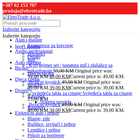
+387 62 153 707
prodaja@ebrotrade.ba
Izaberite kategoriju
Izaberite kategoriju
Alati i mašine
Kompresor za krecenje
Igra i zabava
Audio professional
Džojstici
Ostalo
Igre
Auto oprema
K10 gejmer set / tastatura miš i slušalice sa
Bicikli
mikrofonom
59,00
KM
Original price was:
Dječiji bicikli
59,00 KM.
49,00
KM
Current price is: 49,00 KM.
Djeca i bebe
Bežični joystick
49,00
KM
Original price was:
Igračke
49,00 KM.
39,00
KM
Current price is: 39,00 KM.
Dvorište
Svijetleća tabla za crtanje
Rasvjeta
23,00
KM
Solarna rasvjeta
Bežični joystick
49,00
KM
Original price was:
Raznjevi
49,00 KM.
39,00
KM
Current price is: 39,00 KM.
Električni alati i pribor
Blanje, pile
Bušilice, izvijači i pribor
Lemilice i pribor
Pištolj za ljepljenje