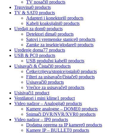
TV nosači
0 products
Trgovina
0 products
TV & SAT
0 products
Adapteri i konektori
0 products
Kabeli koaksijalni
0 products
Uređaji za dom
0 products
Detektori dima
0 products
Satovi i vremenske stanice
0 products
Zamke za insekte/glodare
0 products
Uređenje doma
77 products
USB & PC
0 products
USB produžni kabel
0 products
Usisavači & Čistači
0 products
Četke/crijeva/stopice/ostalo
0 products
Filteri za usisavače/čistače
0 products
Usisavači
0 products
Vrećice za usisavače
0 products
Usisivači
1 product
Ventilatori i mini klime
1 product
Video nadzor – Analogija
0 products
Kamere analogne – DOME
0 products
Snimači DVR/NVR/XVR
0 products
Video nadzor – IP
0 products
Dodatna oprema za IP kamere
0 products
Kamere IP – BULLET
0 products