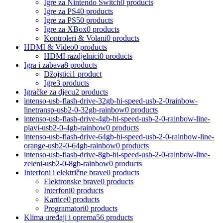
Igre za Nintendo Switch
0 products
Igre za PS4
0 products
Igre za PS5
0 products
Igre za XBox
0 products
Kontroleri & Volani
0 products
HDMI & Video
0 products
HDMI razdjelnici
0 products
Igra i zabava
8 products
Džojstici
1 product
Igre
3 products
Igračke za djecu
2 products
intenso-usb-flash-drive-32gb-hi-speed-usb-2-0rainbow-
linetransp-usb2-0-32gb-rainbow
0 products
intenso-usb-flash-drive-4gb-hi-speed-usb-2-0-rainbow-line-
plavi-usb2-0-4gb-rainbow
0 products
intenso-usb-flash-drive-64gb-hi-speed-usb-2-0-rainbow-line-
orange-usb2-0-64gb-rainbow
0 products
intenso-usb-flash-drive-8gb-hi-speed-usb-2-0-rainbow-line-
zeleni-usb2-0-8gb-rainbow
0 products
Interfoni i električne brave
0 products
Elektronske brave
0 products
Interfoni
0 products
Kartice
0 products
Programatori
0 products
Klima uređaji i oprema
56 products