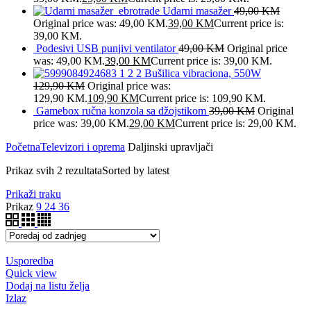
Udarni masažer
49,00
KM
Original price was: 49,00 KM.
39,00
KM
Current price is:
39,00 KM.
Podesivi USB punjivi ventilator
49,00
KM
Original price
was: 49,00 KM.
39,00
KM
Current price is: 39,00 KM.
Bušilica vibraciona, 550W
129,90
KM
Original price was:
129,90 KM.
109,90
KM
Current price is: 109,90 KM.
Gamebox ručna konzola sa džojstikom
39,00
KM
Original
price was: 39,00 KM.
29,00
KM
Current price is: 29,00 KM.
Početna
Televizori i oprema
Daljinski upravljači
Prikaz svih 2 rezultata
Sorted by latest
Prikaži traku
Prikaz
9
24
36
Usporedba
Quick view
Dodaj na listu želja
Izlaz