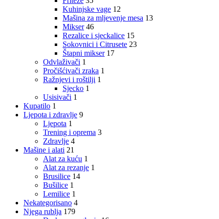
Friteze
35
Kuhinjske vage
12
Mašina za mljevenje mesa
13
Mikser
46
Rezalice i sjeckalice
15
Sokovnici i Citrusete
23
Štapni mikser
17
Odvlaživači
1
Pročišćivači zraka
1
Ražnjevi i roštilji
1
Sjecko
1
Usisivači
1
Kupatilo
1
Ljepota i zdravlje
9
Ljepota
1
Trening i oprema
3
Zdravlje
4
Mašine i alati
21
Alat za kuću
1
Alat za rezanje
1
Brusilice
14
Bušilice
1
Lemilice
1
Nekategorisano
4
Njega rublja
179