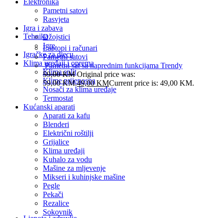
Elektronika
Pametni satovi
Rasvjeta
Igra i zabava
Tehnika
Džojstici
Igre
Laptopi i računari
Igračke za djecu
Pametni satovi
Klima uređaji i oprema
Pametni sat sa naprednim funkcijama Trendy
Klima split
59,00
KM
Original price was:
Klime prijenosna
59,00 KM.
49,00
KM
Current price is: 49,00 KM.
Nosači za klima uređaje
Termostat
Kućanski aparati
Aparati za kafu
Blenderi
Električni roštilji
Grijalice
Klima uređaji
Kuhalo za vodu
Mašine za mljevenje
Mikseri i kuhinjske mašine
Pegle
Pekači
Rezalice
Sokovnik