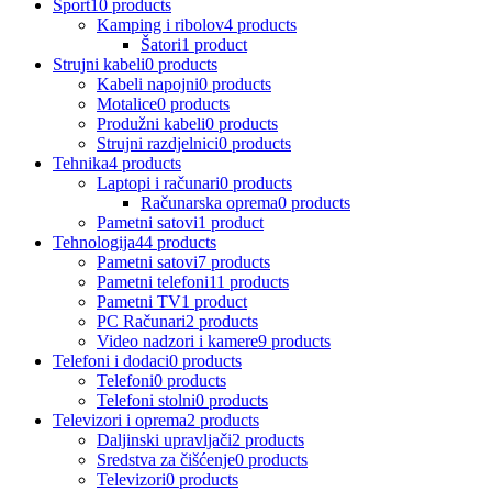
Sport
10 products
Kamping i ribolov
4 products
Šatori
1 product
Strujni kabeli
0 products
Kabeli napojni
0 products
Motalice
0 products
Produžni kabeli
0 products
Strujni razdjelnici
0 products
Tehnika
4 products
Laptopi i računari
0 products
Računarska oprema
0 products
Pametni satovi
1 product
Tehnologija
44 products
Pametni satovi
7 products
Pametni telefoni
11 products
Pametni TV
1 product
PC Računari
2 products
Video nadzori i kamere
9 products
Telefoni i dodaci
0 products
Telefoni
0 products
Telefoni stolni
0 products
Televizori i oprema
2 products
Daljinski upravljači
2 products
Sredstva za čišćenje
0 products
Televizori
0 products