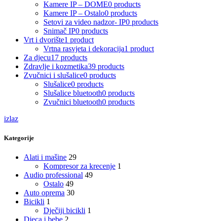
Kamere IP – DOME
0 products
Kamere IP – Ostalo
0 products
Setovi za video nadzor- IP
0 products
Snimač IP
0 products
Vrt i dvorište
1 product
Vrtna rasvjeta i dekoracija
1 product
Za djecu
17 products
Zdravlje i kozmetika
39 products
Zvučnici i slušalice
0 products
Slušalice
0 products
Slušalice bluetooth
0 products
Zvučnici bluetooth
0 products
izlaz
Kategorije
Alati i mašine
29
Kompresor za krecenje
1
Audio professional
49
Ostalo
49
Auto oprema
30
Bicikli
1
Dječiji bicikli
1
Djeca i bebe
2