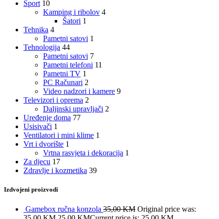
Sport
10
Kamping i ribolov
4
Šatori
1
Tehnika
4
Pametni satovi
1
Tehnologija
44
Pametni satovi
7
Pametni telefoni
11
Pametni TV
1
PC Računari
2
Video nadzori i kamere
9
Televizori i oprema
2
Daljinski upravljači
2
Uređenje doma
77
Usisivači
1
Ventilatori i mini klime
1
Vrt i dvorište
1
Vrtna rasvjeta i dekoracija
1
Za djecu
17
Zdravlje i kozmetika
39
Izdvojeni proizvodi
Gamebox ručna konzola
35,00
KM
Original price was:
35,00 KM.
25,00
KM
Current price is: 25,00 KM.