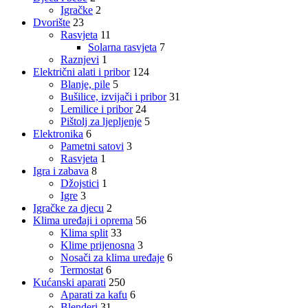
Igračke
2
Dvorište
23
Rasvjeta
11
Solarna rasvjeta
7
Raznjevi
1
Električni alati i pribor
124
Blanje, pile
5
Bušilice, izvijači i pribor
31
Lemilice i pribor
24
Pištolj za ljepljenje
5
Elektronika
6
Pametni satovi
3
Rasvjeta
1
Igra i zabava
8
Džojstici
1
Igre
3
Igračke za djecu
2
Klima uređaji i oprema
56
Klima split
33
Klime prijenosna
3
Nosači za klima uređaje
6
Termostat
6
Kućanski aparati
250
Aparati za kafu
6
Blenderi
31