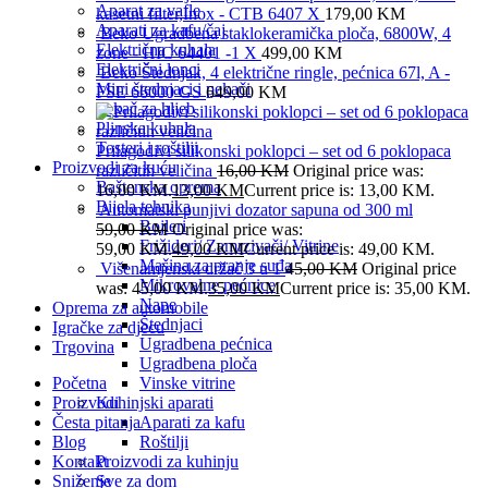
Aparat za vafle
kasetni filter,Inox - CTB 6407 X
179,00
KM
Aparati za kafu/čaj
Beko Ugradbena staklokeramička ploča, 6800W, 4
Električna kuhala
zone - HIC 64401 -1 X
499,00
KM
Električni lonci
Beko Štednjak, 4 električne ringle, pećnica 67l, A -
Mini štednjaci i pekači
FSE 66000 GS
649,00
KM
Pekač za hljeb
Plinska kuhala
Tosteri i roštilji
Prilagodivi silikonski poklopci – set od 6 poklopaca
Proizvodi za kuću
različitih veličina
16,00
KM
Original price was:
Baštenska oprema
16,00 KM.
13,00
KM
Current price is: 13,00 KM.
Bijela tehnika
Automatski punjivi dozator sapuna od 300 ml
Bojleri
59,00
KM
Original price was:
Frižideri/ Zamrzivači/ Vitrine
59,00 KM.
49,00
KM
Current price is: 49,00 KM.
Mašina za pranje suđa
Višenamjenski držač 3 u 1
45,00
KM
Original price
Mikrovalne pećnice
was: 45,00 KM.
35,00
KM
Current price is: 35,00 KM.
Nape
Oprema za automobile
Štednjaci
Igračke za djecu
Ugradbena pećnica
Trgovina
Ugradbena ploča
Početna
Vinske vitrine
Proizvodi
Kuhinjski aparati
Česta pitanja
Aparati za kafu
Blog
Roštilji
Kontakt
Proizvodi za kuhinju
Sniženje
Sve za dom