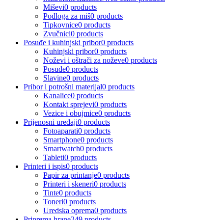
Miševi
0 products
Podloga za miš
0 products
Tipkovnice
0 products
Zvučnici
0 products
Posuđe i kuhinjski pribor
0 products
Kuhinjski pribor
0 products
Noževi i oštrači za noževe
0 products
Posuđe
0 products
Slavine
0 products
Pribor i potrošni materijal
0 products
Kanalice
0 products
Kontakt sprejevi
0 products
Vezice i obujmice
0 products
Prijenosni uređaji
0 products
Fotoaparati
0 products
Smartphone
0 products
Smartwatch
0 products
Tableti
0 products
Printeri i ispis
0 products
Papir za printanje
0 products
Printeri i skeneri
0 products
Tinte
0 products
Toneri
0 products
Uredska oprema
0 products
Priprema hrane
249 products