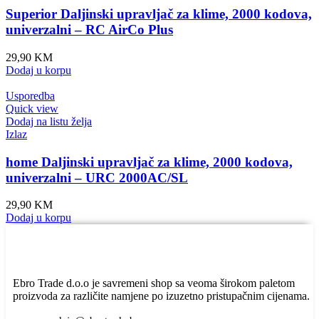
Superior Daljinski upravljač za klime, 2000 kodova,
univerzalni – RC AirCo Plus
29,90
KM
Dodaj u korpu
Usporedba
Quick view
Dodaj na listu želja
Izlaz
home Daljinski upravljač za klime, 2000 kodova,
univerzalni – URC 2000AC/SL
29,90
KM
Dodaj u korpu
Ebro Trade d.o.o je savremeni shop sa veoma širokom paletom
proizvoda za različite namjene po izuzetno pristupačnim cijenama.