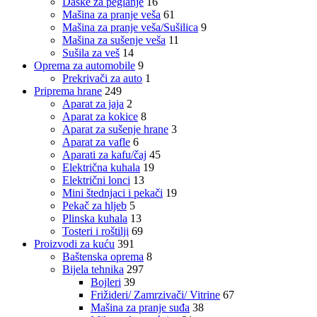
Daske za peglanje
16
Mašina za pranje veša
61
Mašina za pranje veša/Sušilica
9
Mašina za sušenje veša
11
Sušila za veš
14
Oprema za automobile
9
Prekrivači za auto
1
Priprema hrane
249
Aparat za jaja
2
Aparat za kokice
8
Aparat za sušenje hrane
3
Aparat za vafle
6
Aparati za kafu/čaj
45
Električna kuhala
19
Električni lonci
13
Mini štednjaci i pekači
19
Pekač za hljeb
5
Plinska kuhala
13
Tosteri i roštilji
69
Proizvodi za kuću
391
Baštenska oprema
8
Bijela tehnika
297
Bojleri
39
Frižideri/ Zamrzivači/ Vitrine
67
Mašina za pranje suđa
38