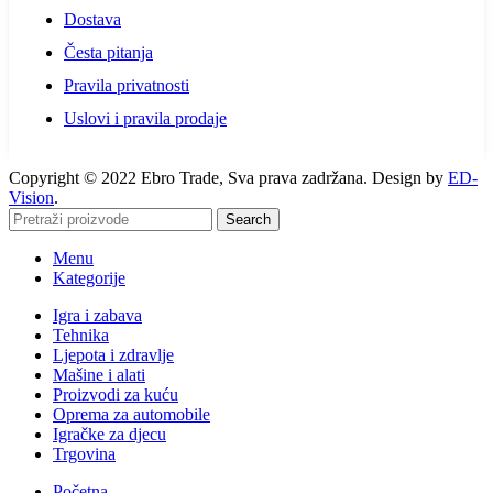
Dostava
Česta pitanja
Pravila privatnosti
Uslovi i pravila prodaje
Copyright © 2022 Ebro Trade, Sva prava zadržana. Design by
ED-
Vision
.
Search
Menu
Kategorije
Igra i zabava
Tehnika
Ljepota i zdravlje
Mašine i alati
Proizvodi za kuću
Oprema za automobile
Igračke za djecu
Trgovina
Početna