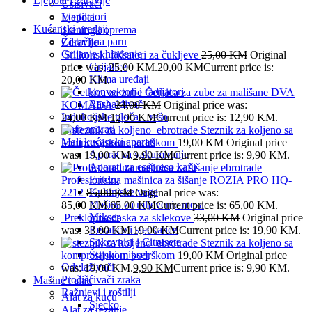
Ljepota i zdravlje
Usisivači
Ventilatori
Ljepota
Kućanski uređaji
Trening i oprema
Čistači na paru
Zdravlje
Grijanje i hlađenje
Silikonski fiksatori za čukljeve
25,00
KM
Original
Grijalice
price was: 25,00 KM.
20,00
KM
Current price is:
Klima uređaji
20,00 KM.
konvektori i radijatori
Četkica za zube za mališane DVA
Rashalđivač
KOMADA
24,00
KM
Original price was:
Indukcijske ploča – rešo
24,00 KM.
12,90
KM
Current price is: 12,90 KM.
Kafe aparati
Steznik za koljeno sa
Mali kućanski aparati
kompresijskom podrškom
19,00
KM
Original price
Aparat za vakumiranje
was: 19,00 KM.
9,90
KM
Current price is: 9,90 KM.
Aparati za esspreso kafu
Friteze
Profesionalna mašinica za šišanje ROZIA PRO HQ-
Kuhinjske vage
2212
85,00
KM
Original price was:
Mašina za mljevenje mesa
85,00 KM.
65,00
KM
Current price is: 65,00 KM.
Mikser
Preklopna daska za sklekove
33,00
KM
Original price
Rezalice i sjeckalice
was: 33,00 KM.
19,90
KM
Current price is: 19,90 KM.
Sokovnici i Citrusete
Steznik za koljeno sa
Štapni mikser
kompresijskom podrškom
19,00
KM
Original price
Odvlaživači
was: 19,00 KM.
9,90
KM
Current price is: 9,90 KM.
Pročišćivači zraka
Mašine i alati
Ražnjevi i roštilji
Alat za kuću
Sjecko
Alat za rezanje