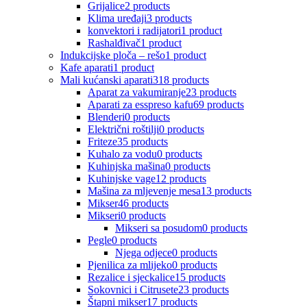
Grijalice
2 products
Klima uređaji
3 products
konvektori i radijatori
1 product
Rashalđivač
1 product
Indukcijske ploča – rešo
1 product
Kafe aparati
1 product
Mali kućanski aparati
318 products
Aparat za vakumiranje
23 products
Aparati za esspreso kafu
69 products
Blenderi
0 products
Električni roštilji
0 products
Friteze
35 products
Kuhalo za vodu
0 products
Kuhinjska mašina
0 products
Kuhinjske vage
12 products
Mašina za mljevenje mesa
13 products
Mikser
46 products
Mikseri
0 products
Mikseri sa posudom
0 products
Pegle
0 products
Njega odjece
0 products
Pjenilica za mlijeko
0 products
Rezalice i sjeckalice
15 products
Sokovnici i Citrusete
23 products
Štapni mikser
17 products