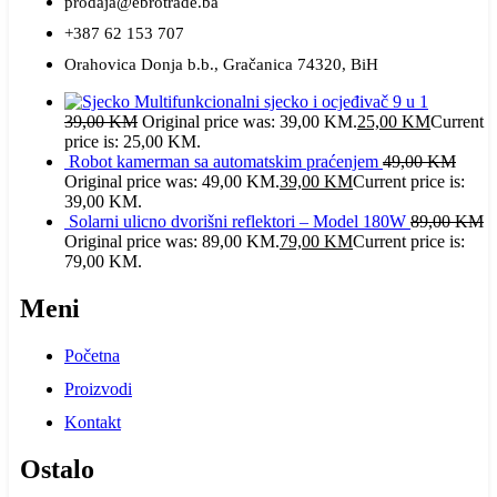
prodaja@ebrotrade.ba
+387 62 153 707
Orahovica Donja b.b., Gračanica 74320, BiH
Multifunkcionalni sjecko i ocjeđivač 9 u 1
39,00
KM
Original price was: 39,00 KM.
25,00
KM
Current
price is: 25,00 KM.
Robot kamerman sa automatskim praćenjem
49,00
KM
Original price was: 49,00 KM.
39,00
KM
Current price is:
39,00 KM.
Solarni ulicno dvorišni reflektori – Model 180W
89,00
KM
Original price was: 89,00 KM.
79,00
KM
Current price is:
79,00 KM.
Meni
Početna
Proizvodi
Kontakt
Ostalo