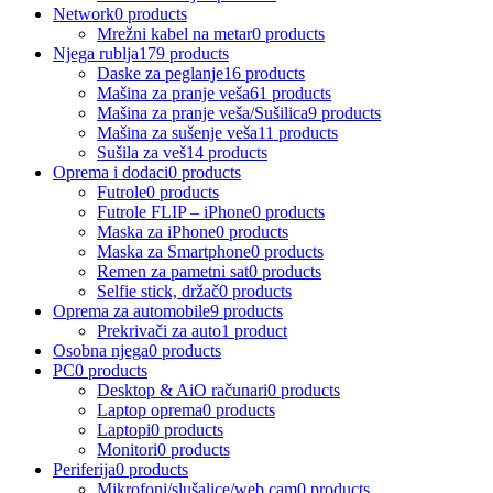
Network
0 products
Mrežni kabel na metar
0 products
Njega rublja
179 products
Daske za peglanje
16 products
Mašina za pranje veša
61 products
Mašina za pranje veša/Sušilica
9 products
Mašina za sušenje veša
11 products
Sušila za veš
14 products
Oprema i dodaci
0 products
Futrole
0 products
Futrole FLIP – iPhone
0 products
Maska za iPhone
0 products
Maska za Smartphone
0 products
Remen za pametni sat
0 products
Selfie stick, držač
0 products
Oprema za automobile
9 products
Prekrivači za auto
1 product
Osobna njega
0 products
PC
0 products
Desktop & AiO računari
0 products
Laptop oprema
0 products
Laptopi
0 products
Monitori
0 products
Periferija
0 products
Mikrofoni/slušalice/web cam
0 products