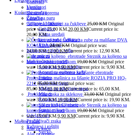
Ljepota i zdravlje
Usisivači
Ventilatori
Ljepota
Kućanski uređaji
Trening i oprema
Čistači na paru
Zdravlje
Grijanje i hlađenje
Silikonski fiksatori za čukljeve
25,00
KM
Original
Grijalice
price was: 25,00 KM.
20,00
KM
Current price is:
Klima uređaji
20,00 KM.
konvektori i radijatori
Četkica za zube za mališane DVA
Rashalđivač
KOMADA
24,00
KM
Original price was:
Indukcijske ploča – rešo
24,00 KM.
12,90
KM
Current price is: 12,90 KM.
Kafe aparati
Steznik za koljeno sa
Mali kućanski aparati
kompresijskom podrškom
19,00
KM
Original price
Aparat za vakumiranje
was: 19,00 KM.
9,90
KM
Current price is: 9,90 KM.
Aparati za esspreso kafu
Friteze
Profesionalna mašinica za šišanje ROZIA PRO HQ-
Kuhinjske vage
2212
85,00
KM
Original price was:
Mašina za mljevenje mesa
85,00 KM.
65,00
KM
Current price is: 65,00 KM.
Mikser
Preklopna daska za sklekove
33,00
KM
Original price
Rezalice i sjeckalice
was: 33,00 KM.
19,90
KM
Current price is: 19,90 KM.
Sokovnici i Citrusete
Steznik za koljeno sa
Štapni mikser
kompresijskom podrškom
19,00
KM
Original price
Odvlaživači
was: 19,00 KM.
9,90
KM
Current price is: 9,90 KM.
Pročišćivači zraka
Mašine i alati
Ražnjevi i roštilji
Alat za kuću
Sjecko
Alat za rezanje