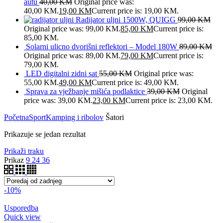
autu
40,00
KM
Original price was:
40,00 KM.
19,00
KM
Current price is: 19,00 KM.
Radijator uljni 1500W, QUIGG
99,00
KM
Original price was: 99,00 KM.
85,00
KM
Current price is:
85,00 KM.
Solarni ulicno dvorišni reflektori – Model 180W
89,00
KM
Original price was: 89,00 KM.
79,00
KM
Current price is:
79,00 KM.
LED digitalni zidni sat
55,00
KM
Original price was:
55,00 KM.
49,00
KM
Current price is: 49,00 KM.
Sprava za vježbanje mišića podlaktice
39,00
KM
Original
price was: 39,00 KM.
23,00
KM
Current price is: 23,00 KM.
Početna
Sport
Kamping i ribolov
Šatori
Prikazuje se jedan rezultat
Prikaži traku
Prikaz
9
24
36
-10%
Usporedba
Quick view