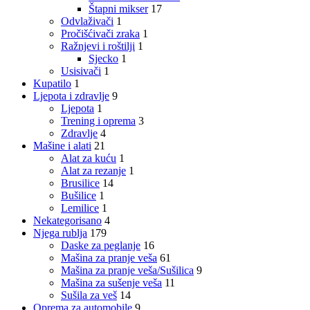
Štapni mikser
17
Odvlaživači
1
Pročišćivači zraka
1
Ražnjevi i roštilji
1
Sjecko
1
Usisivači
1
Kupatilo
1
Ljepota i zdravlje
9
Ljepota
1
Trening i oprema
3
Zdravlje
4
Mašine i alati
21
Alat za kuću
1
Alat za rezanje
1
Brusilice
14
Bušilice
1
Lemilice
1
Nekategorisano
4
Njega rublja
179
Daske za peglanje
16
Mašina za pranje veša
61
Mašina za pranje veša/Sušilica
9
Mašina za sušenje veša
11
Sušila za veš
14
Oprema za automobile
9