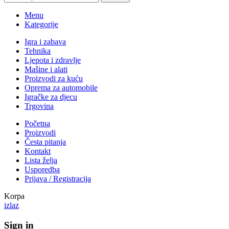
Menu
Kategorije
Igra i zabava
Tehnika
Ljepota i zdravlje
Mašine i alati
Proizvodi za kuću
Oprema za automobile
Igračke za djecu
Trgovina
Početna
Proizvodi
Česta pitanja
Kontakt
Lista želja
Usporedba
Prijava / Registracija
Korpa
izlaz
Sign in