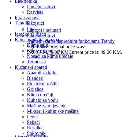
Elektronika
Pametni satovi
Rasvjeta
Igra i zabava
Tehnika
Džojstici
Igre
Laptopi i računari
Igračke za djecu
Pametni satovi
Klima uređaji i oprema
Pametni sat sa naprednim funkcijama Trendy
Klima split
59,00
KM
Original price was:
Klime prijenosna
59,00 KM.
49,00
KM
Current price is: 49,00 KM.
Nosači za klima uređaje
Termostat
Kućanski aparati
Aparati za kafu
Blenderi
Električni roštilji
Grijalice
Klima uređaji
Kuhalo za vodu
Mašine za mljevenje
Mikseri i kuhinjske mašine
Pegle
Pekači
Rezalice
Sokovnik