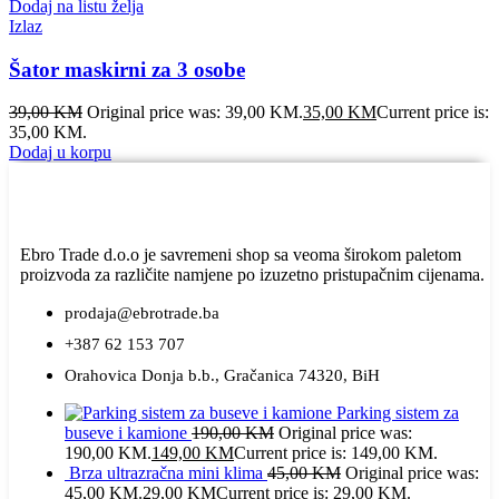
Dodaj na listu želja
Izlaz
Šator maskirni za 3 osobe
39,00
KM
Original price was: 39,00 KM.
35,00
KM
Current price is:
35,00 KM.
Dodaj u korpu
Ebro Trade d.o.o je savremeni shop sa veoma širokom paletom
proizvoda za različite namjene po izuzetno pristupačnim cijenama.
prodaja@ebrotrade.ba
+387 62 153 707
Orahovica Donja b.b., Gračanica 74320, BiH
Parking sistem za
buseve i kamione
190,00
KM
Original price was:
190,00 KM.
149,00
KM
Current price is: 149,00 KM.
Brza ultrazračna mini klima
45,00
KM
Original price was:
45,00 KM.
29,00
KM
Current price is: 29,00 KM.