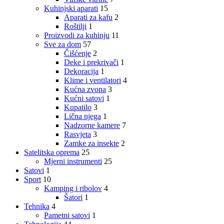
Kuhinjski aparati
15
Aparati za kafu
2
Roštilji
1
Proizvodi za kuhinju
11
Sve za dom
57
Čišćenje
2
Deke i prekrivači
1
Dekoracija
1
Klime i ventilatori
4
Kućna zvona
3
Kućni satovi
1
Kupatilo
3
Lična njega
1
Nadzorne kamere
7
Rasvjeta
3
Zamke za insekte
2
Satelitska oprema
25
Mjerni instrumenti
25
Satovi
1
Sport
10
Kamping i ribolov
4
Šatori
1
Tehnika
4
Pametni satovi
1