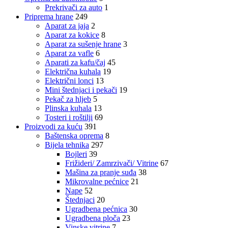
Prekrivači za auto
1
Priprema hrane
249
Aparat za jaja
2
Aparat za kokice
8
Aparat za sušenje hrane
3
Aparat za vafle
6
Aparati za kafu/čaj
45
Električna kuhala
19
Električni lonci
13
Mini štednjaci i pekači
19
Pekač za hljeb
5
Plinska kuhala
13
Tosteri i roštilji
69
Proizvodi za kuću
391
Baštenska oprema
8
Bijela tehnika
297
Bojleri
39
Frižideri/ Zamrzivači/ Vitrine
67
Mašina za pranje suđa
38
Mikrovalne pećnice
21
Nape
52
Štednjaci
20
Ugradbena pećnica
30
Ugradbena ploča
23
Vinske vitrine
7