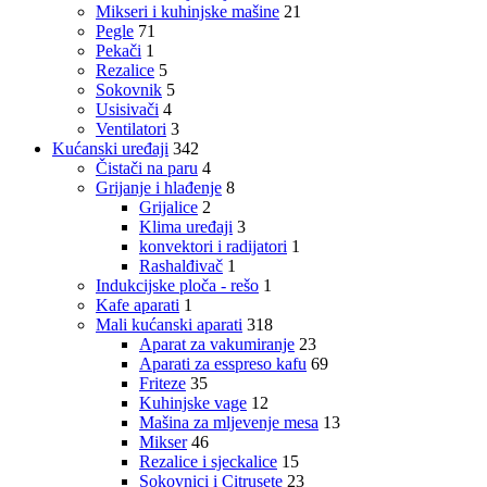
Mikseri i kuhinjske mašine
21
Pegle
71
Pekači
1
Rezalice
5
Sokovnik
5
Usisivači
4
Ventilatori
3
Kućanski uređaji
342
Čistači na paru
4
Grijanje i hlađenje
8
Grijalice
2
Klima uređaji
3
konvektori i radijatori
1
Rashalđivač
1
Indukcijske ploča - rešo
1
Kafe aparati
1
Mali kućanski aparati
318
Aparat za vakumiranje
23
Aparati za esspreso kafu
69
Friteze
35
Kuhinjske vage
12
Mašina za mljevenje mesa
13
Mikser
46
Rezalice i sjeckalice
15
Sokovnici i Citrusete
23