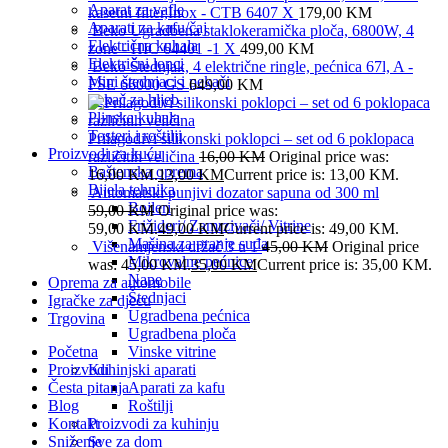
Aparat za vafle
kasetni filter,Inox - CTB 6407 X
179,00
KM
Aparati za kafu/čaj
Beko Ugradbena staklokeramička ploča, 6800W, 4
Električna kuhala
zone - HIC 64401 -1 X
499,00
KM
Električni lonci
Beko Štednjak, 4 električne ringle, pećnica 67l, A -
Mini štednjaci i pekači
FSE 66000 GS
649,00
KM
Pekač za hljeb
Plinska kuhala
Tosteri i roštilji
Prilagodivi silikonski poklopci – set od 6 poklopaca
Proizvodi za kuću
različitih veličina
16,00
KM
Original price was:
Baštenska oprema
16,00 KM.
13,00
KM
Current price is: 13,00 KM.
Bijela tehnika
Automatski punjivi dozator sapuna od 300 ml
Bojleri
59,00
KM
Original price was:
Frižideri/ Zamrzivači/ Vitrine
59,00 KM.
49,00
KM
Current price is: 49,00 KM.
Mašina za pranje suđa
Višenamjenski držač 3 u 1
45,00
KM
Original price
Mikrovalne pećnice
was: 45,00 KM.
35,00
KM
Current price is: 35,00 KM.
Nape
Oprema za automobile
Štednjaci
Igračke za djecu
Ugradbena pećnica
Trgovina
Ugradbena ploča
Početna
Vinske vitrine
Proizvodi
Kuhinjski aparati
Česta pitanja
Aparati za kafu
Blog
Roštilji
Kontakt
Proizvodi za kuhinju
Sniženje
Sve za dom