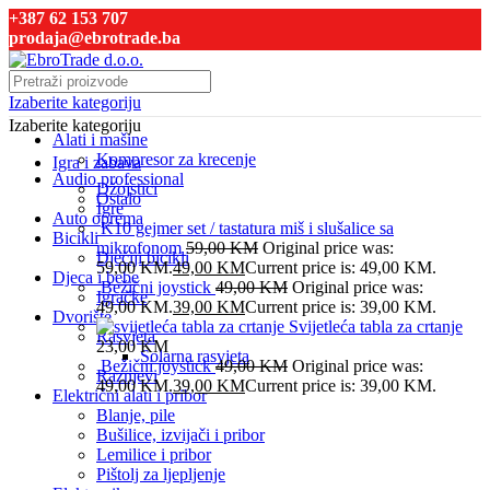
+387 62 153 707
prodaja@ebrotrade.ba
Izaberite kategoriju
Izaberite kategoriju
Alati i mašine
Kompresor za krecenje
Igra i zabava
Audio professional
Džojstici
Ostalo
Igre
Auto oprema
K10 gejmer set / tastatura miš i slušalice sa
Bicikli
mikrofonom
59,00
KM
Original price was:
Dječiji bicikli
59,00 KM.
49,00
KM
Current price is: 49,00 KM.
Djeca i bebe
Bežični joystick
49,00
KM
Original price was:
Igračke
49,00 KM.
39,00
KM
Current price is: 39,00 KM.
Dvorište
Svijetleća tabla za crtanje
Rasvjeta
23,00
KM
Solarna rasvjeta
Bežični joystick
49,00
KM
Original price was:
Raznjevi
49,00 KM.
39,00
KM
Current price is: 39,00 KM.
Električni alati i pribor
Blanje, pile
Bušilice, izvijači i pribor
Lemilice i pribor
Pištolj za ljepljenje