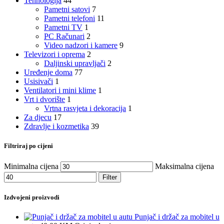
Tehnologija
44
Pametni satovi
7
Pametni telefoni
11
Pametni TV
1
PC Računari
2
Video nadzori i kamere
9
Televizori i oprema
2
Daljinski upravljači
2
Uređenje doma
77
Usisivači
1
Ventilatori i mini klime
1
Vrt i dvorište
1
Vrtna rasvjeta i dekoracija
1
Za djecu
17
Zdravlje i kozmetika
39
Filtriraj po cijeni
Minimalna cijena
Maksimalna cijena
Filter
Izdvojeni proizvodi
Punjač i držač za mobitel u