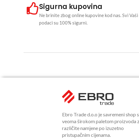
Sigurna kupovina
Ne brinite zbog online kupovine kod nas. Svi Vaši
podaci su 100% sigurni.
Ebro Trade d.o.o je savremeni shop 
veoma širokom paletom proizvoda 
različite namjene po izuzetno
pristupačnim cijenama.