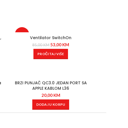
-38%
,
Ventilator SwitchOn
53,00
KM
85,00
KM
PROČITAJ VIŠE
a
BRZI PUNJAČ QC3.0 JEDAN PORT SA
APPLE KABLOM L36
20,00
KM
DODAJ U KORPU