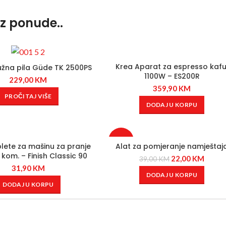
iz ponude..
Krea Aparat za espresso kafu
užna pila Güde TK 2500PS
1100W – ES200R
229,00
KM
359,90
KM
PROČITAJ VIŠE
DODAJ U KORPU
-44%
blete za mašinu za pranje
Alat za pomjeranje namještaj
 kom. – Finish Classic 90
22,00
KM
39,00
KM
31,90
KM
DODAJ U KORPU
DODAJ U KORPU