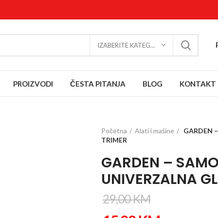
IZABERITE KATEGORIJU
PROIZVODI
ČESTA PITANJA
BLOG
KONTAKT
Početna
Alati i mašine
GARDEN –
TRIMER
GARDEN – SAM
UNIVERZALNA GL
29,00
KM