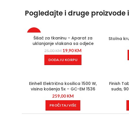
Pogledajte i druge proizvode 
-20%
Šišač za tkaninu – Aparat za
Stolna kr
uklanjanje vlakana sa odjeće
19,90
KM
25,00
KM
DODAJ U KORPU
Einhell Električna kosilica 1500 W,
Finish Ta
visina košenja 5x – GC-EM 1536
suđa, 90
259,00
KM
PROČITAJ VIŠE