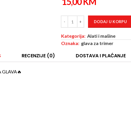
15,00
KM
DODAJ U KORPU
Kategorija:
Alati i mašine
Oznaka:
glava za trimer
S
RECENZIJE (0)
DOSTAVA I PLAĆANJE
 GLAVA🔥