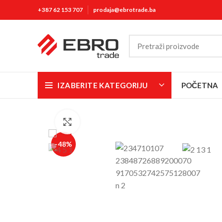
+387 62 153 707
prodaja@ebrotrade.ba
IZABERITE KATEGORIJU
POČETNA
Click to enlarge
-48%