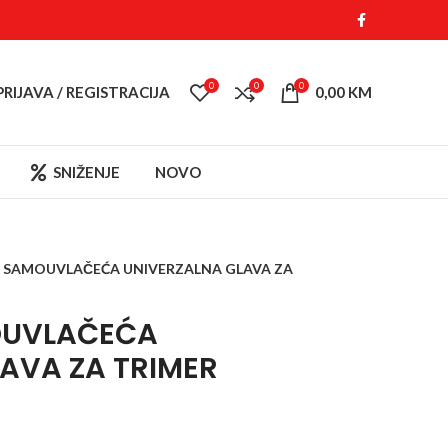
0
0
0
PRIJAVA / REGISTRACIJA
0,00
KM
SNIŽENJE
NOVO
 SAMOUVLAČEĆA UNIVERZALNA GLAVA ZA
OUVLAČEĆA
AVA ZA TRIMER