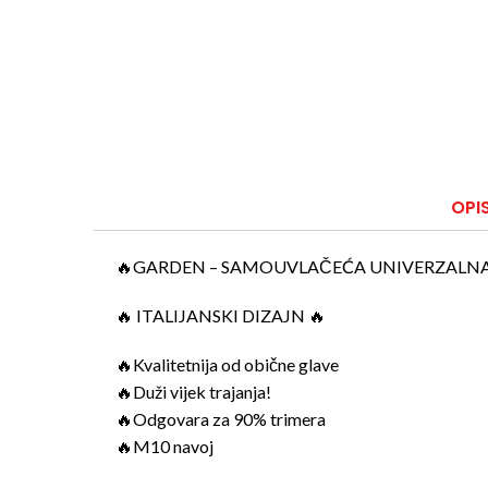
OPI
🔥GARDEN – SAMOUVLAČEĆA UNIVERZALNA
🔥 ITALIJANSKI DIZAJN 🔥
🔥Kvalitetnija od obične glave
🔥Duži vijek trajanja!
🔥Odgovara za 90% trimera
🔥M10 navoj