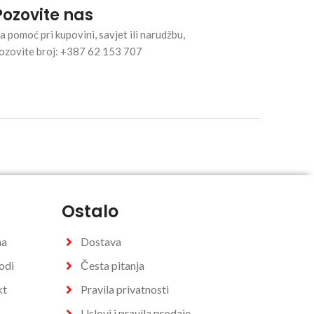
Pozovite nas
a pomoć pri kupovini, savjet ili narudžbu,
ozovite broj: +387 62 153 707
Ostalo
na
Dostava
odi
Česta pitanja
kt
Pravila privatnosti
Uslovi i pravila prodaje