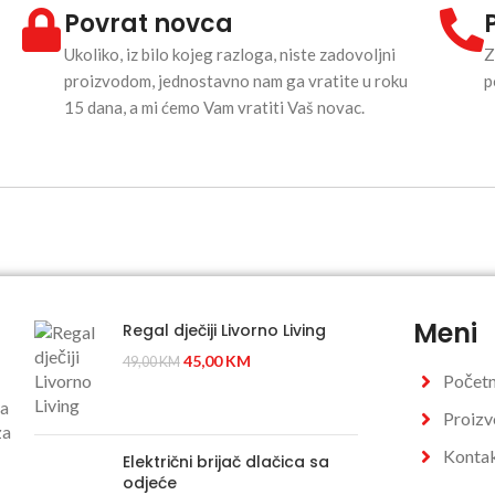
Povrat novca
Ukoliko, iz bilo kojeg razloga, niste zadovoljni
Z
proizvodom, jednostavno nam ga vratite u roku
p
15 dana, a mi ćemo Vam vratiti Vaš novac.
Meni
Regal dječiji Livorno Living
45,00
KM
49,00
KM
Počet
sa
Proizv
za
Konta
Električni brijač dlačica sa
odjeće