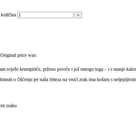
 količina
Original price was:
am svježe krumpiriće, prženo povrće i još mnogo toga – i s manje kalori
 brinuti o čišćenju jer naša friteza na vrući zrak ima košaru s neljeplji
ćem zraku