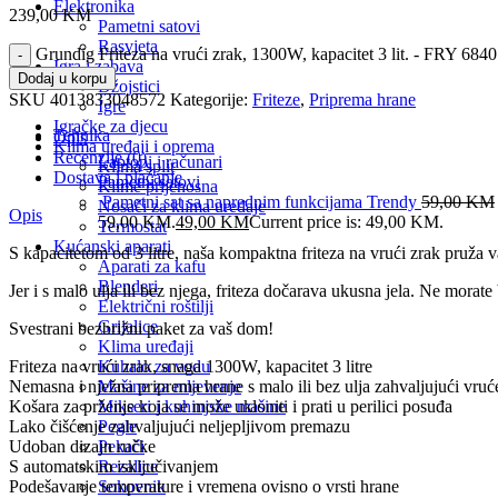
Elektronika
239,00
KM
Pametni satovi
Rasvjeta
Grundig Friteza na vrući zrak, 1300W, kapacitet 3 lit. - FRY 6840
Igra i zabava
Dodaj u korpu
Džojstici
SKU
4013833048572
Kategorije:
Friteze
,
Priprema hrane
Igre
Igračke za djecu
Tehnika
Opis
Klima uređaji i oprema
Recenzije (0)
Laptopi i računari
Klima split
Dostava i plaćanje
Pametni satovi
Klime prijenosna
Pametni sat sa naprednim funkcijama Trendy
59,00
KM
Nosači za klima uređaje
Opis
59,00 KM.
49,00
KM
Current price is: 49,00 KM.
Termostat
Kućanski aparati
S kapacitetom od 3 litre, naša kompaktna friteza na vrući zrak pruža v
Aparati za kafu
Blenderi
Jer i s malo ulja ili bez njega, friteza dočarava ukusna jela. Ne morate
Električni roštilji
Grijalice
Svestrani bezbrižni paket za vaš dom!
Klima uređaji
Kuhalo za vodu
Friteza na vrući zrak, snaga 1300W, kapacitet 3 litre
Mašine za mljevenje
Nemasna i nježna priprema hrane s malo ili bez ulja zahvaljujući vru
Mikseri i kuhinjske mašine
Košara za prženje koja se može ukloniti i prati u perilici posuđa
Pegle
Lako čišćenje zahvaljujući neljepljivom premazu
Pekači
Udoban dizajn ručke
Rezalice
S automatskim isključivanjem
Sokovnik
Podešavanje temperature i vremena ovisno o vrsti hrane