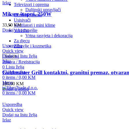
Izlaz
Televizori i oprema
Daljinski upravljači
Mikser štapni, 250W
Uređenje doma
Usisivači
33,90
KM
Ventilatori i mini klime
Dodaj u korpu
Vrt i dvorište
Vrtna rasvjeta i dekoracija
Za djecu
Usporedba
Zdravlje i kozmetika
Quick view
Dodaj na listu želja
Search
Izlaz
Prijava / Registracija
0
Lista želja
Goldmaster Grill kontaktni, granitni premaz, otva
0
Usporedba
0
items
/
0,00
KM
Menu
189,90
KM
Dodaj u korpu
0
items
/
0,00
KM
Usporedba
Quick view
Dodaj na listu želja
Izlaz