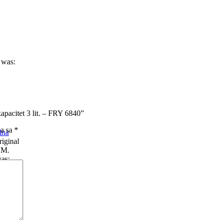
 was:
kapacitet 3 lit. – FRY 6840”
na sa
*
lna
iginal
KM.
was: