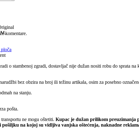
riginal
KM.
će komentare.
 ploča
ent
 radi o stambenoj zgradi, dostavljač nije dužan nositi robu do sprata n
rudžbi bez obzira na broj ili težinu artikala, osim za posebno označene 
odmah na stanju.
rza pošta.
transportu ne mogu oštetiti.
Kupac je dužan prilikom preuzimanja pr
i pošiljku na kojoj su vidljiva vanjska oštećenja, naknadne rekla