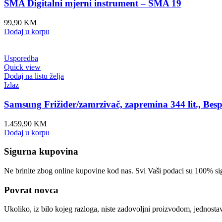
SMA Digitalni mjerni instrument – SMA 19
99,90
KM
Dodaj u korpu
Usporedba
Quick view
Dodaj na listu želja
Izlaz
Samsung Frižider/zamrzivač, zapremina 344 lit., B
1.459,90
KM
Dodaj u korpu
Sigurna kupovina
Ne brinite zbog online kupovine kod nas. Svi Vaši podaci su 100% si
Povrat novca
Ukoliko, iz bilo kojeg razloga, niste zadovoljni proizvodom, jednost