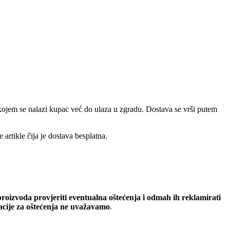
a kojem se nalazi kupac već do ulaza u zgradu. Dostava se vrši putem
artikle čija je dostava besplatna.
oizvoda provjeriti eventualna oštećenja i odmah ih reklamirati
macije za oštećenja ne uvažavamo
.