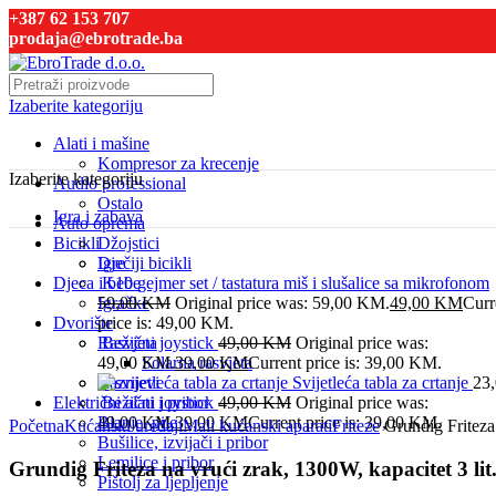
+387 62 153 707
prodaja@ebrotrade.ba
Izaberite kategoriju
Alati i mašine
Kompresor za krecenje
Izaberite kategoriju
Audio professional
Ostalo
Igra i zabava
Auto oprema
Bicikli
Džojstici
Dječiji bicikli
Igre
Djeca i bebe
K10 gejmer set / tastatura miš i slušalice sa mikrofonom
Igračke
59,00
KM
Original price was: 59,00 KM.
49,00
KM
Curr
Dvorište
price is: 49,00 KM.
Rasvjeta
Bežični joystick
49,00
KM
Original price was:
49,00 KM.
Solarna rasvjeta
39,00
KM
Current price is: 39,00 KM.
Raznjevi
Svijetleća tabla za crtanje
23
Električni alati i pribor
Bežični joystick
49,00
KM
Original price was:
Click to enlarge
Blanje, pile
49,00 KM.
39,00
KM
Current price is: 39,00 KM.
Početna
Kućanski uređaji
Mali kućanski aparati
Friteze
Grundig Friteza 
Bušilice, izvijači i pribor
Lemilice i pribor
Grundig Friteza na vrući zrak, 1300W, kapacitet 3 li
Pištolj za ljepljenje