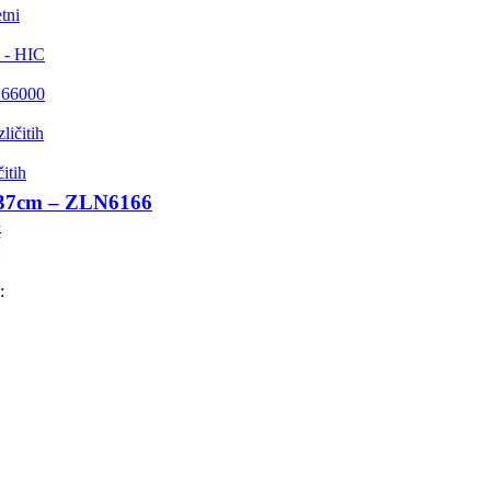
tni
 - HIC
E 66000
itih
5x37cm – ZLN6166
M
:
: