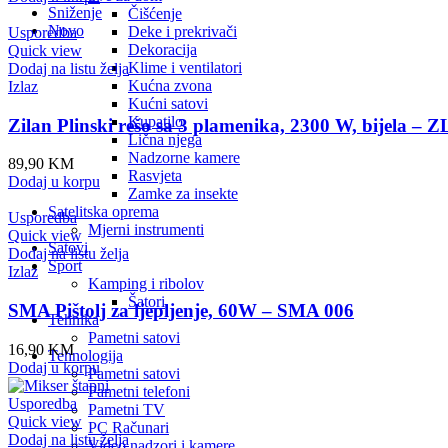
Sniženje
Čišćenje
Novo
Deke i prekrivači
Usporedba
Dekoracija
Quick view
Klime i ventilatori
Dodaj na listu želja
Kućna zvona
Izlaz
Kućni satovi
Kupatilo
Zilan Plinski rešo sa 3 plamenika, 2300 W, bijela 
Lična njega
Nadzorne kamere
89,90
KM
Rasvjeta
Dodaj u korpu
Zamke za insekte
Satelitska oprema
Usporedba
Mjerni instrumenti
Quick view
Satovi
Dodaj na listu želja
Sport
Izlaz
Kamping i ribolov
Šatori
SMA Pištolj za ljepljenje, 60W – SMA 006
Tehnika
Pametni satovi
16,90
KM
Tehnologija
Dodaj u korpu
Pametni satovi
Pametni telefoni
Usporedba
Pametni TV
Quick view
PC Računari
Dodaj na listu želja
Video nadzori i kamere