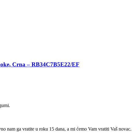
espoke, Crna – RB34C7B5E22/EF
gurni.
avno nam ga vratite u roku 15 dana, a mi ćemo Vam vratiti Vaš novac.