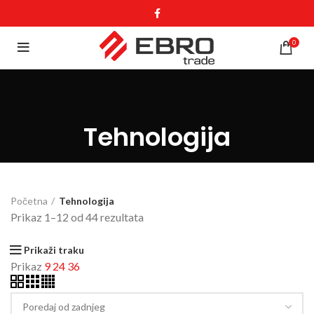
0
Tehnologija
Početna
Tehnologija
Prikaz 1–12 od 44 rezultata
Prikaži traku
Prikaz
9
24
36