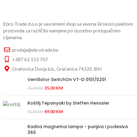
Ebro Trade d.o.o je savremeni shop sa veoma širokom paletom
proizvoda za različite namjene po izuzetno pristupačnim
cijenama.
prodaja@ebrotrade.ba
+387 62 153 707
Orahovica Donja b.b., Gračanica 74320, BiH
Ventilator SwitchOn VT-D 0101/0201
35,00
KM
45,00
KM
Roštilj Tepanyaki by Steffen Henssler
49,00
KM
55,00
KM
Radna magnetna lampa - punjiva i podesiva
360