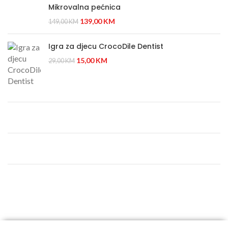
Mikrovalna pećnica
139,00
KM
149,00
KM
Igra za djecu CrocoDile Dentist
15,00
KM
29,00
KM