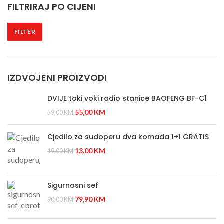
FILTRIRAJ PO CIJENI
FILTER
IZDVOJENI PROIZVODI
DVIJE toki voki radio stanice BAOFENG BF-C1
55,00
KM
59,00
KM
Cjedilo za sudoperu dva komada 1+1 GRATIS
13,00
KM
19,00
KM
Sigurnosni sef
79,90
KM
90,00
KM