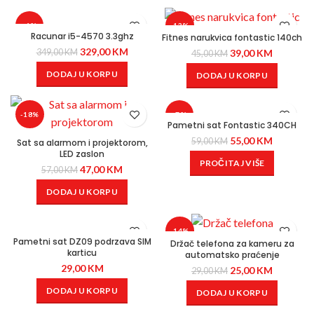
-6%
-13%
Racunar i5-4570 3.3ghz
Fitnes narukvica fontastic 140ch
329,00
KM
349,00
KM
39,00
KM
45,00
KM
DODAJ U KORPU
DODAJ U KORPU
-18%
-7%
Pametni sat Fontastic 340CH
55,00
KM
59,00
KM
Sat sa alarmom i projektorom,
LED zaslon
PROČITAJ VIŠE
47,00
KM
57,00
KM
DODAJ U KORPU
-14%
Pametni sat DZ09 podrzava SIM
Držač telefona za kameru za
karticu
automatsko praćenje
29,00
KM
25,00
KM
29,00
KM
DODAJ U KORPU
DODAJ U KORPU