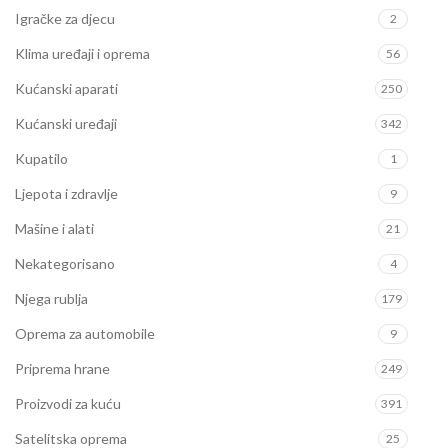
Igračke za djecu
2
Klima uređaji i oprema
56
Kućanski aparati
250
Kućanski uređaji
342
Kupatilo
1
Ljepota i zdravlje
9
Mašine i alati
21
Nekategorisano
4
Njega rublja
179
Oprema za automobile
9
Priprema hrane
249
Proizvodi za kuću
391
Satelitska oprema
25