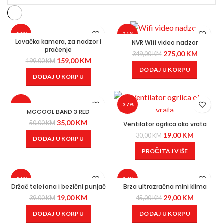
-20%
-21%
Lovačka kamera, za nadzor i
NVR Wifi video nadzor
praćenje
275,00
KM
349,00
KM
159,00
KM
199,00
KM
DODAJ U KORPU
DODAJ U KORPU
-30%
-37%
MGCOOL BAND 3 RED
35,00
KM
50,00
KM
Ventilator ogrlica oko vrata
19,00
KM
30,00
KM
DODAJ U KORPU
PROČITAJ VIŠE
-51%
-36%
Držač telefona i bezični punjač
Brza ultrazračna mini klima
19,00
KM
29,00
KM
39,00
KM
45,00
KM
DODAJ U KORPU
DODAJ U KORPU