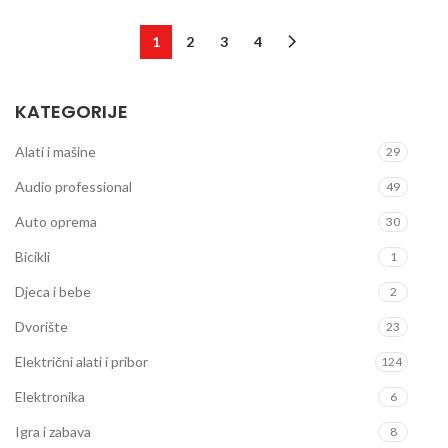
1
2
3
4
KATEGORIJE
Alati i mašine
29
Audio professional
49
Auto oprema
30
Bicikli
1
Djeca i bebe
2
Dvorište
23
Električni alati i pribor
124
Elektronika
6
Igra i zabava
8