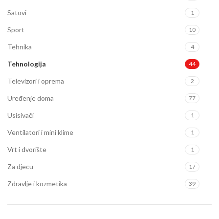
Satovi
1
Sport
10
Tehnika
4
Tehnologija
44
Televizori i oprema
2
Uređenje doma
77
Usisivači
1
Ventilatori i mini klime
1
Vrt i dvorište
1
Za djecu
17
Zdravlje i kozmetika
39