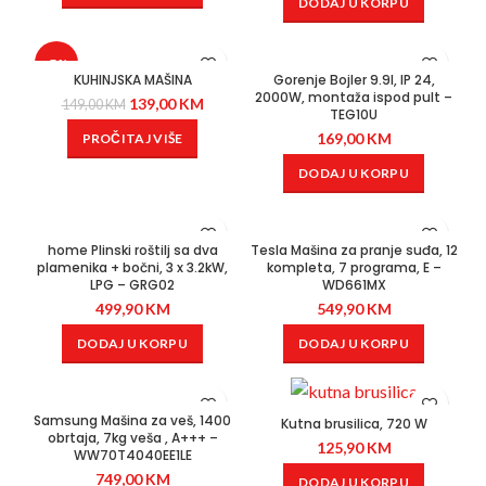
DODAJ U KORPU
-7%
KUHINJSKA MAŠINA
Gorenje Bojler 9.9l, IP 24,
2000W, montaža ispod pult –
139,00
KM
149,00
KM
TEG10U
169,00
KM
PROČITAJ VIŠE
DODAJ U KORPU
home Plinski roštilj sa dva
Tesla Mašina za pranje suđa, 12
plamenika + bočni, 3 x 3.2kW,
kompleta, 7 programa, E –
LPG – GRG02
WD661MX
499,90
KM
549,90
KM
DODAJ U KORPU
DODAJ U KORPU
Samsung Mašina za veš, 1400
Kutna brusilica, 720 W
obrtaja, 7kg veša , A+++ –
125,90
KM
WW70T4040EE1LE
749,00
KM
DODAJ U KORPU