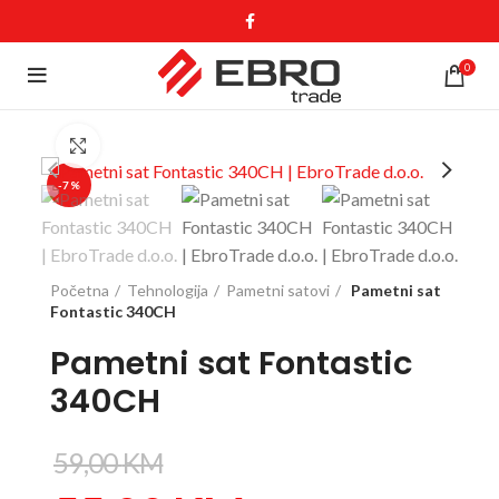
0
Click to enlarge
-7%
Početna
Tehnologija
Pametni satovi
Pametni sat
Fontastic 340CH
Pametni sat Fontastic
340CH
59,00
KM