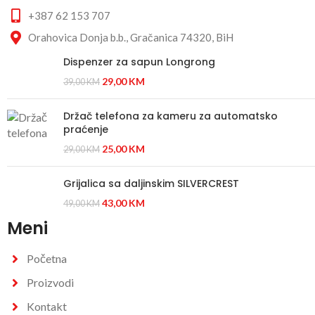
+387 62 153 707
Orahovica Donja b.b., Gračanica 74320, BiH
Dispenzer za sapun Longrong
29,00
KM
39,00
KM
Držač telefona za kameru za automatsko
praćenje
25,00
KM
29,00
KM
Grijalica sa daljinskim SILVERCREST
43,00
KM
49,00
KM
Meni
Početna
Proizvodi
Kontakt