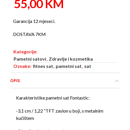
55,00
KM
Garancija 12 mjeseci.
DOSTAVA 7KM
Kategorije:
Pametni satovi
,
Zdravlje i kozmetika
Oznake:
fitnes sat
,
pametni sat
,
sat
OPIS
Karakteristike pametni sat Fontastic:
-3,1 cm / 1,22 “TFT zaslon u boji, s metalnim
kućištem