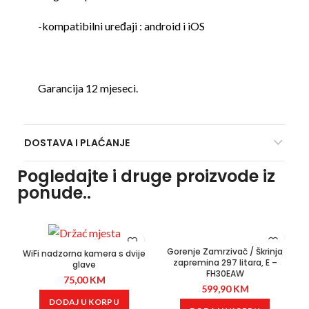
-kompatibilni uređaji : android i iOS
Garancija 12 mjeseci.
DOSTAVA I PLAĆANJE
Pogledajte i druge proizvode iz
ponude..
Gorenje Zamrzivač / Škrinja
WiFi nadzorna kamera s dvije
zapremina 297 litara, E –
glave
FH30EAW
75,00
KM
599,90
KM
DODAJ U KORPU