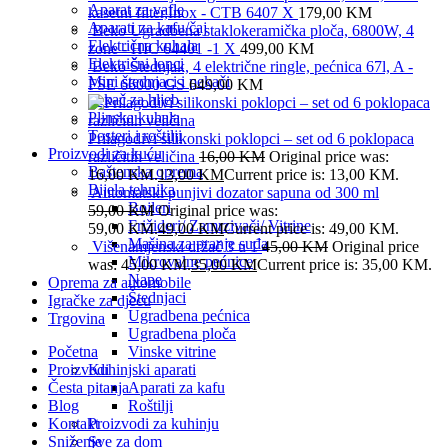
Aparat za vafle
kasetni filter,Inox - CTB 6407 X
179,00
KM
Aparati za kafu/čaj
Beko Ugradbena staklokeramička ploča, 6800W, 4
Električna kuhala
zone - HIC 64401 -1 X
499,00
KM
Električni lonci
Beko Štednjak, 4 električne ringle, pećnica 67l, A -
Mini štednjaci i pekači
FSE 66000 GS
649,00
KM
Pekač za hljeb
Plinska kuhala
Tosteri i roštilji
Prilagodivi silikonski poklopci – set od 6 poklopaca
Proizvodi za kuću
različitih veličina
16,00
KM
Original price was:
Baštenska oprema
16,00 KM.
13,00
KM
Current price is: 13,00 KM.
Bijela tehnika
Automatski punjivi dozator sapuna od 300 ml
Bojleri
59,00
KM
Original price was:
Frižideri/ Zamrzivači/ Vitrine
59,00 KM.
49,00
KM
Current price is: 49,00 KM.
Mašina za pranje suđa
Višenamjenski držač 3 u 1
45,00
KM
Original price
Mikrovalne pećnice
was: 45,00 KM.
35,00
KM
Current price is: 35,00 KM.
Nape
Oprema za automobile
Štednjaci
Igračke za djecu
Ugradbena pećnica
Trgovina
Ugradbena ploča
Početna
Vinske vitrine
Proizvodi
Kuhinjski aparati
Česta pitanja
Aparati za kafu
Blog
Roštilji
Kontakt
Proizvodi za kuhinju
Sniženje
Sve za dom