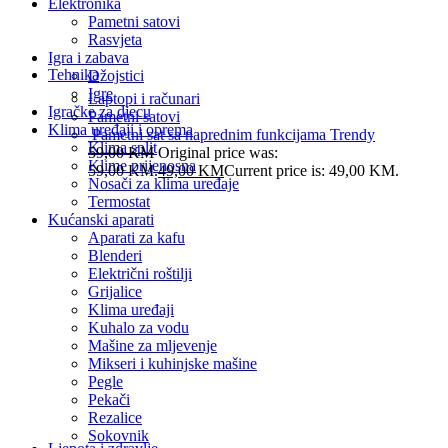
Elektronika
Pametni satovi
Rasvjeta
Igra i zabava
Tehnika
Džojstici
Igre
Laptopi i računari
Igračke za djecu
Pametni satovi
Klima uređaji i oprema
Pametni sat sa naprednim funkcijama Trendy
Klima split
59,00
KM
Original price was:
Klime prijenosna
59,00 KM.
49,00
KM
Current price is: 49,00 KM.
Nosači za klima uređaje
Termostat
Kućanski aparati
Aparati za kafu
Blenderi
Električni roštilji
Grijalice
Klima uređaji
Kuhalo za vodu
Mašine za mljevenje
Mikseri i kuhinjske mašine
Pegle
Pekači
Rezalice
Sokovnik