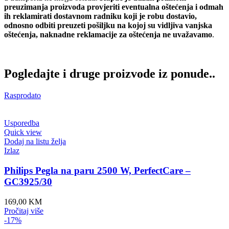
preuzimanja proizvoda provjeriti eventualna oštećenja i odmah
ih reklamirati dostavnom radniku koji je robu dostavio,
odnosno odbiti preuzeti pošiljku na kojoj su vidljiva vanjska
oštećenja, naknadne reklamacije za oštećenja ne uvažavamo
.
Pogledajte i druge proizvode iz ponude..
Rasprodato
Usporedba
Quick view
Dodaj na listu želja
Izlaz
Philips Pegla na paru 2500 W, PerfectCare –
GC3925/30
169,00
KM
Pročitaj više
-17%