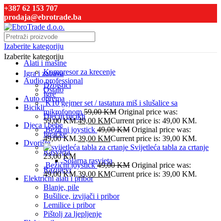
+387 62 153 707
prodaja@ebrotrade.ba
Izaberite kategoriju
Izaberite kategoriju
Alati i mašine
Kompresor za krecenje
Igra i zabava
Audio professional
Džojstici
Ostalo
Igre
Auto oprema
K10 gejmer set / tastatura miš i slušalice sa
Bicikli
mikrofonom
59,00
KM
Original price was:
Dječiji bicikli
59,00 KM.
49,00
KM
Current price is: 49,00 KM.
Djeca i bebe
Bežični joystick
49,00
KM
Original price was:
Igračke
49,00 KM.
39,00
KM
Current price is: 39,00 KM.
Dvorište
Svijetleća tabla za crtanje
Rasvjeta
23,00
KM
Solarna rasvjeta
Bežični joystick
49,00
KM
Original price was:
Raznjevi
49,00 KM.
39,00
KM
Current price is: 39,00 KM.
Električni alati i pribor
Blanje, pile
Bušilice, izvijači i pribor
Lemilice i pribor
Pištolj za ljepljenje