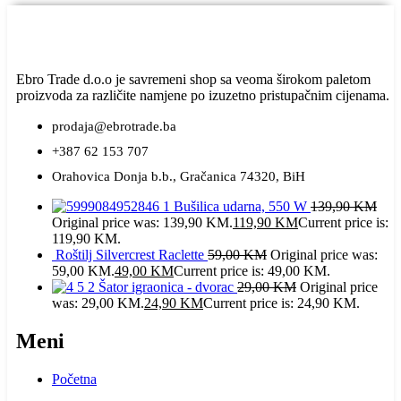
Ebro Trade d.o.o je savremeni shop sa veoma širokom paletom
proizvoda za različite namjene po izuzetno pristupačnim cijenama.
prodaja@ebrotrade.ba
+387 62 153 707
Orahovica Donja b.b., Gračanica 74320, BiH
Bušilica udarna, 550 W
139,90
KM
Original price was: 139,90 KM.
119,90
KM
Current price is:
119,90 KM.
Roštilj Silvercrest Raclette
59,00
KM
Original price was:
59,00 KM.
49,00
KM
Current price is: 49,00 KM.
Šator igraonica - dvorac
29,00
KM
Original price
was: 29,00 KM.
24,90
KM
Current price is: 24,90 KM.
Meni
Početna