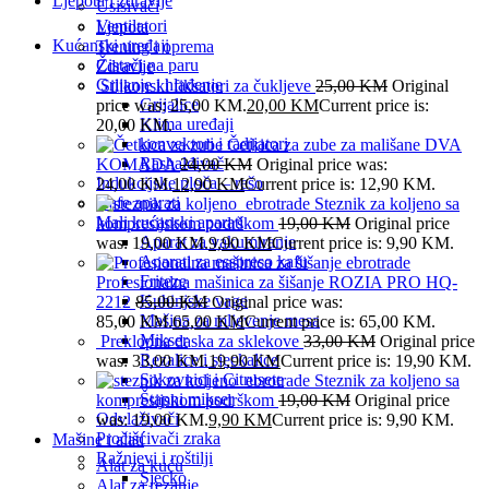
Ljepota i zdravlje
Usisivači
Ventilatori
Ljepota
Kućanski uređaji
Trening i oprema
Čistači na paru
Zdravlje
Grijanje i hlađenje
Silikonski fiksatori za čukljeve
25,00
KM
Original
Grijalice
price was: 25,00 KM.
20,00
KM
Current price is:
Klima uređaji
20,00 KM.
konvektori i radijatori
Četkica za zube za mališane DVA
Rashalđivač
KOMADA
24,00
KM
Original price was:
Indukcijske ploča – rešo
24,00 KM.
12,90
KM
Current price is: 12,90 KM.
Kafe aparati
Steznik za koljeno sa
Mali kućanski aparati
kompresijskom podrškom
19,00
KM
Original price
Aparat za vakumiranje
was: 19,00 KM.
9,90
KM
Current price is: 9,90 KM.
Aparati za esspreso kafu
Friteze
Profesionalna mašinica za šišanje ROZIA PRO HQ-
Kuhinjske vage
2212
85,00
KM
Original price was:
Mašina za mljevenje mesa
85,00 KM.
65,00
KM
Current price is: 65,00 KM.
Mikser
Preklopna daska za sklekove
33,00
KM
Original price
Rezalice i sjeckalice
was: 33,00 KM.
19,90
KM
Current price is: 19,90 KM.
Sokovnici i Citrusete
Steznik za koljeno sa
Štapni mikser
kompresijskom podrškom
19,00
KM
Original price
Odvlaživači
was: 19,00 KM.
9,90
KM
Current price is: 9,90 KM.
Pročišćivači zraka
Mašine i alati
Ražnjevi i roštilji
Alat za kuću
Sjecko
Alat za rezanje