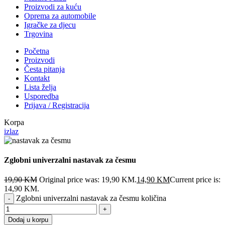
Proizvodi za kuću
Oprema za automobile
Igračke za djecu
Trgovina
Početna
Proizvodi
Česta pitanja
Kontakt
Lista želja
Usporedba
Prijava / Registracija
Korpa
izlaz
Zglobni univerzalni nastavak za česmu
19,90
KM
Original price was: 19,90 KM.
14,90
KM
Current price is:
14,90 KM.
Zglobni univerzalni nastavak za česmu količina
Dodaj u korpu