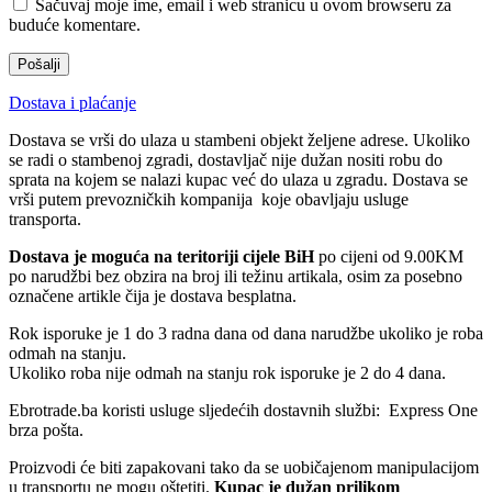
Sačuvaj moje ime, email i web stranicu u ovom browseru za
buduće komentare.
Dostava i plaćanje
Dostava se vrši do ulaza u stambeni objekt željene adrese. Ukoliko
se radi o stambenoj zgradi, dostavljač nije dužan nositi robu do
sprata na kojem se nalazi kupac već do ulaza u zgradu. Dostava se
vrši putem prevozničkih kompanija koje obavljaju usluge
transporta.
Dostava je moguća na teritoriji cijele BiH
po cijeni od 9.00KM
po narudžbi bez obzira na broj ili težinu artikala, osim za posebno
označene artikle čija je dostava besplatna.
Rok isporuke je 1 do 3 radna dana od dana narudžbe ukoliko je roba
odmah na stanju.
Ukoliko roba nije odmah na stanju rok isporuke je 2 do 4 dana.
Ebrotrade.ba koristi usluge sljedećih dostavnih službi: Express One
brza pošta.
Proizvodi će biti zapakovani tako da se uobičajenom manipulacijom
u transportu ne mogu oštetiti.
Kupac je dužan prilikom