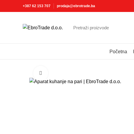
+387 62 153 707
prodaja@ebrotrade.ba
Izaberite kategoriju
Početna
Click to enlarge
-25%