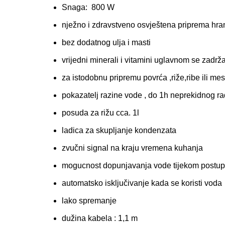
Snaga: 800 W
nježno i zdravstveno osvještena priprema hra
bez dodatnog ulja i masti
vrijedni minerali i vitamini uglavnom se zadrža
za istodobnu pripremu povrća ,riže,ribe ili me
pokazatelj razine vode , do 1h neprekidnog r
posuda za rižu cca. 1l
ladica za skupljanje kondenzata
zvučni signal na kraju vremena kuhanja
mogucnost dopunjavanja vode tijekom postu
automatsko isključivanje kada se koristi voda
lako spremanje
dužina kabela : 1,1 m