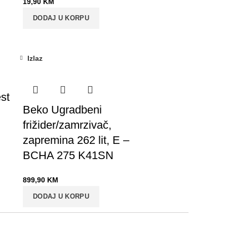
19,90
KM
DODAJ U KORPU
Izlaz
st
Beko Ugradbeni
frižider/zamrzivač,
zapremina 262 lit, E –
BCHA 275 K41SN
899,90
KM
DODAJ U KORPU