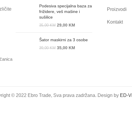
Podesiva specijalna baza za
ličite
Proizvodi
frižidere, veš mašine i
sušilice
Kontakt
29,00
KM
35,00
KM
Šator maskirni za 3 osobe
35,00
KM
39,00
KM
ačanica
right © 2022 Ebro Trade, Sva prava zadržana. Design by
ED-Vi