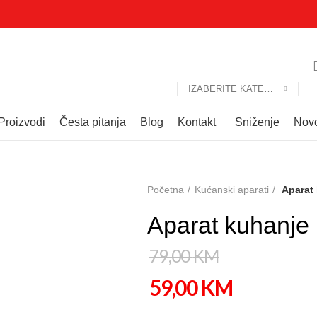
IZABERITE KATEGORIJU
Proizvodi
Česta pitanja
Blog
Kontakt
Sniženje
Nov
Početna
Kućanski aparati
Aparat 
Aparat kuhanje 
79,00
KM
59,00
KM