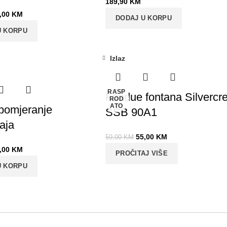
189,90
KM
,00
KM
DODAJ U KORPU
U KORPU
Izlaz
-7%
RASP
Fondue fontana Silvercre
ROD
ATO
 pomjeranje
SSB 90A1
aja
55,00
KM
59,00
KM
,00
KM
PROČITAJ VIŠE
U KORPU