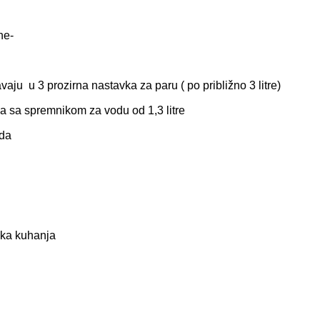
ne-
vaju u 3 prozirna nastavka za paru ( po približno 3 litre)
sa sa spremnikom za vodu od 1,3 litre
ada
pka kuhanja