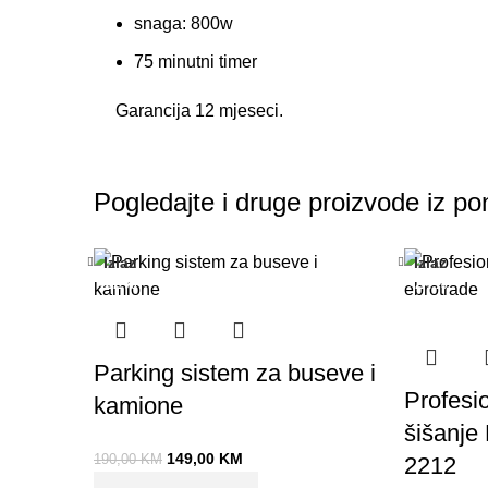
snaga: 800w
75 minutni timer
Garancija 12 mjeseci.
Pogledajte i druge proizvode iz po
Izlaz
Izlaz
-22%
-24%
Parking sistem za buseve i
Profesi
kamione
šišanj
149,00
KM
190,00
KM
2212