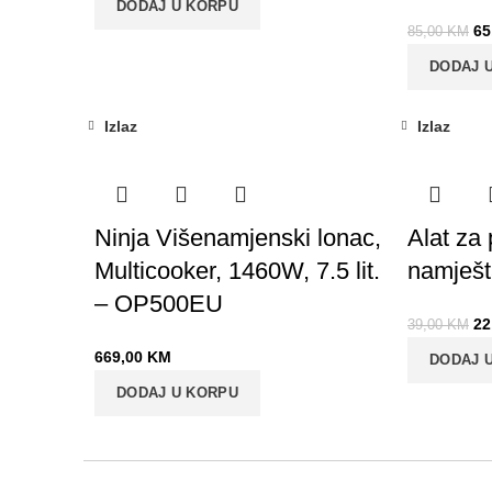
DODAJ U KORPU
65
85,00
KM
DODAJ 
Izlaz
Izlaz
-44%
Ninja Višenamjenski lonac,
Alat za
Multicooker, 1460W, 7.5 lit.
namješt
– OP500EU
22
39,00
KM
669,00
KM
DODAJ 
DODAJ U KORPU