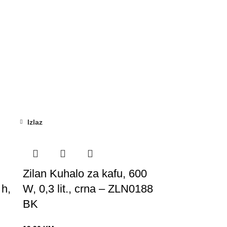
Izlaz
Zilan Kuhalo za kafu, 600
 h,
W, 0,3 lit., crna – ZLN0188
BK