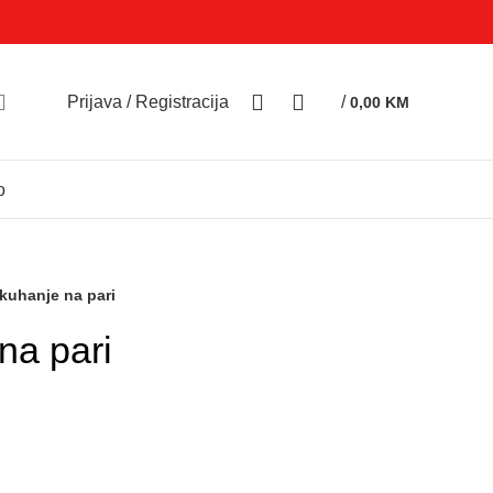
0
0
Prijava / Registracija
/
0,00
KM
o
kuhanje na pari
na pari