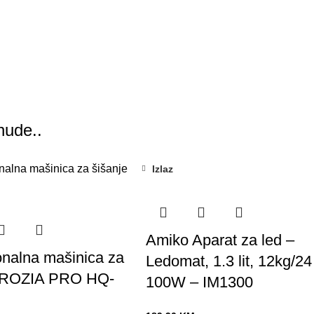
nude..
Izlaz
Amiko Aparat za led –
onalna mašinica za
Ledomat, 1.3 lit, 12kg/24
e ROZIA PRO HQ-
100W – IM1300