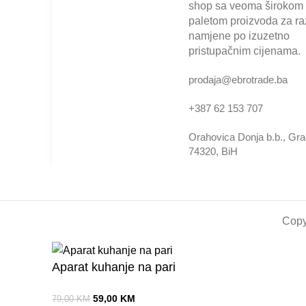
shop sa veoma širokom
paletom proizvoda za raz
namjene po izuzetno
pristupačnim cijenama.
prodaja@ebrotrade.ba
+387 62 153 707
Orahovica Donja b.b., Gr
74320, BiH
Copy
Aparat kuhanje na pari
59,00
KM
79,00
KM