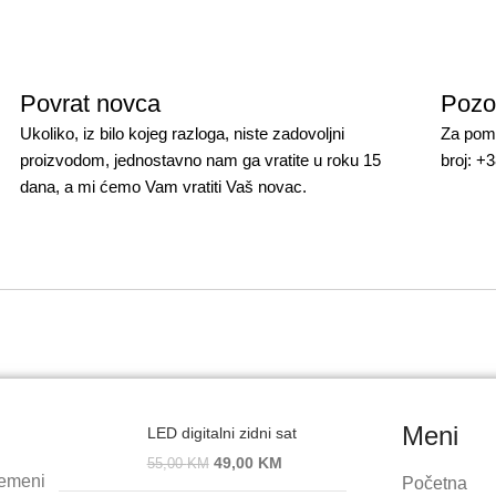
Povrat novca
Pozo
Ukoliko, iz bilo kojeg razloga, niste zadovoljni
Za pomo
proizvodom, jednostavno nam ga vratite u roku 15
broj: +
dana, a mi ćemo Vam vratiti Vaš novac.
Meni
LED digitalni zidni sat
49,00
KM
55,00
KM
remeni
Početna