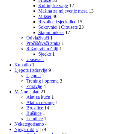
Friteze
35
Kuhinjske vage
12
Mašina za mljevenje mesa
13
Mikser
46
Rezalice i sjeckalice
15
Sokovnici i Citrusete
23
Štapni mikser
17
Odvlaživači
1
Pročišćivači zraka
1
Ražnjevi i roštilji
1
Sjecko
1
Usisivači
1
Kupatilo
1
Ljepota i zdravlje
9
Ljepota
1
Trening i oprema
3
Zdravlje
4
Mašine i alati
21
Alat za kuću
1
Alat za rezanje
1
Brusilice
14
Bušilice
1
Lemilice
1
Nekategorisano
4
Njega rublja
179