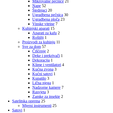
Mikrovalne pećnice
21
Nape
52
Štednjaci
20
Ugradbena pećnica
30
Ugradbena ploča
23
Vinske vitrine
7
Kuhinjski aparati
15
Aparati za kafu
2
Roštilji
1
Proizvodi za kuhinju
11
Sve za dom
57
Čišćenje
2
Deke i prekrivači
1
Dekoracija
1
Klime i ventilatori
4
Kućna zvona
3
Kućni satovi
1
Kupatilo
3
Lična njega
1
Nadzorne kamere
7
Rasvjeta
3
Zamke za insekte
2
Satelitska oprema
25
Mjerni instrumenti
25
Satovi
1