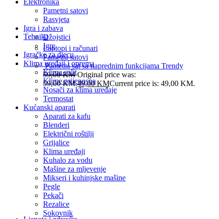
Elektronika
Pametni satovi
Rasvjeta
Igra i zabava
Tehnika
Džojstici
Igre
Laptopi i računari
Igračke za djecu
Pametni satovi
Klima uređaji i oprema
Pametni sat sa naprednim funkcijama Trendy
Klima split
59,00
KM
Original price was:
Klime prijenosna
59,00 KM.
49,00
KM
Current price is: 49,00 KM.
Nosači za klima uređaje
Termostat
Kućanski aparati
Aparati za kafu
Blenderi
Električni roštilji
Grijalice
Klima uređaji
Kuhalo za vodu
Mašine za mljevenje
Mikseri i kuhinjske mašine
Pegle
Pekači
Rezalice
Sokovnik