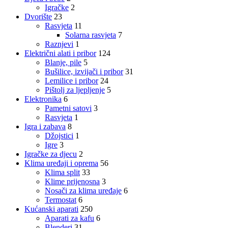
Igračke
2
Dvorište
23
Rasvjeta
11
Solarna rasvjeta
7
Raznjevi
1
Električni alati i pribor
124
Blanje, pile
5
Bušilice, izvijači i pribor
31
Lemilice i pribor
24
Pištolj za ljepljenje
5
Elektronika
6
Pametni satovi
3
Rasvjeta
1
Igra i zabava
8
Džojstici
1
Igre
3
Igračke za djecu
2
Klima uređaji i oprema
56
Klima split
33
Klime prijenosna
3
Nosači za klima uređaje
6
Termostat
6
Kućanski aparati
250
Aparati za kafu
6
Blenderi
31