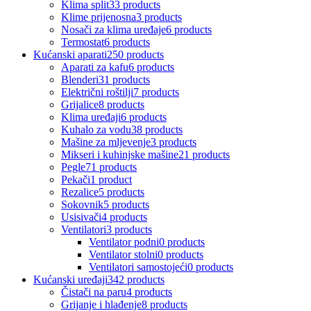
Klima split
33 products
Klime prijenosna
3 products
Nosači za klima uređaje
6 products
Termostat
6 products
Kućanski aparati
250 products
Aparati za kafu
6 products
Blenderi
31 products
Električni roštilji
7 products
Grijalice
8 products
Klima uređaji
6 products
Kuhalo za vodu
38 products
Mašine za mljevenje
3 products
Mikseri i kuhinjske mašine
21 products
Pegle
71 products
Pekači
1 product
Rezalice
5 products
Sokovnik
5 products
Usisivači
4 products
Ventilatori
3 products
Ventilator podni
0 products
Ventilator stolni
0 products
Ventilatori samostojeći
0 products
Kućanski uređaji
342 products
Čistači na paru
4 products
Grijanje i hlađenje
8 products