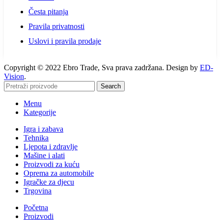
Česta pitanja
Pravila privatnosti
Uslovi i pravila prodaje
Copyright © 2022 Ebro Trade, Sva prava zadržana. Design by
ED-
Vision
.
Search
Menu
Kategorije
Igra i zabava
Tehnika
Ljepota i zdravlje
Mašine i alati
Proizvodi za kuću
Oprema za automobile
Igračke za djecu
Trgovina
Početna
Proizvodi