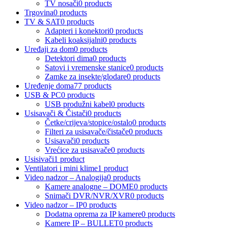
TV nosači
0 products
Trgovina
0 products
TV & SAT
0 products
Adapteri i konektori
0 products
Kabeli koaksijalni
0 products
Uređaji za dom
0 products
Detektori dima
0 products
Satovi i vremenske stanice
0 products
Zamke za insekte/glodare
0 products
Uređenje doma
77 products
USB & PC
0 products
USB produžni kabel
0 products
Usisavači & Čistači
0 products
Četke/crijeva/stopice/ostalo
0 products
Filteri za usisavače/čistače
0 products
Usisavači
0 products
Vrećice za usisavače
0 products
Usisivači
1 product
Ventilatori i mini klime
1 product
Video nadzor – Analogija
0 products
Kamere analogne – DOME
0 products
Snimači DVR/NVR/XVR
0 products
Video nadzor – IP
0 products
Dodatna oprema za IP kamere
0 products
Kamere IP – BULLET
0 products