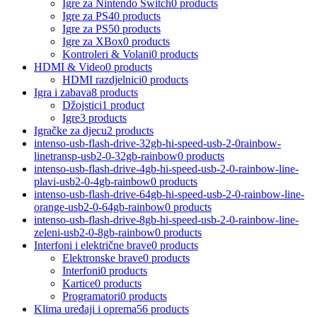
Igre za Nintendo Switch
0 products
Igre za PS4
0 products
Igre za PS5
0 products
Igre za XBox
0 products
Kontroleri & Volani
0 products
HDMI & Video
0 products
HDMI razdjelnici
0 products
Igra i zabava
8 products
Džojstici
1 product
Igre
3 products
Igračke za djecu
2 products
intenso-usb-flash-drive-32gb-hi-speed-usb-2-0rainbow-
linetransp-usb2-0-32gb-rainbow
0 products
intenso-usb-flash-drive-4gb-hi-speed-usb-2-0-rainbow-line-
plavi-usb2-0-4gb-rainbow
0 products
intenso-usb-flash-drive-64gb-hi-speed-usb-2-0-rainbow-line-
orange-usb2-0-64gb-rainbow
0 products
intenso-usb-flash-drive-8gb-hi-speed-usb-2-0-rainbow-line-
zeleni-usb2-0-8gb-rainbow
0 products
Interfoni i električne brave
0 products
Elektronske brave
0 products
Interfoni
0 products
Kartice
0 products
Programatori
0 products
Klima uređaji i oprema
56 products