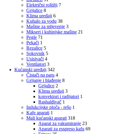
Električni roštilji
7
Grijalice
8
Klima uređaji
6
Kuhalo za vodu
38
Mašine za mljevenje
3
Mikseri i kuhinjske mašine
21
Pegle
71
Pekači
1
Rezalice
5
Sokovnik
5
Usisivači
4
Ventilatori
3
Kućanski uređaji
342
Čistači na paru
4
Grijanje i hlađenje
8
Grijalice
2
Klima uređaji
3
konvektori i radijatori
1
Rashalđivač
1
Indukcijske ploča - rešo
1
Kafe aparati
1
Mali kućanski aparati
318
Aparat za vakumiranje
23
Aparati za esspreso kafu
69