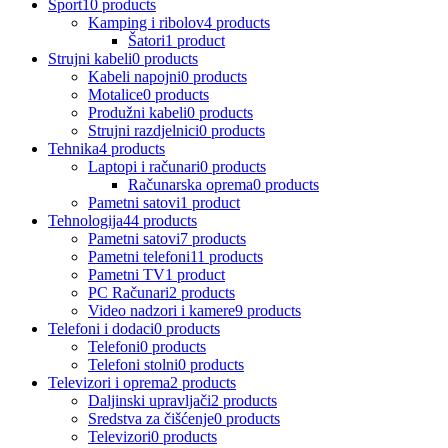
Sport
10 products
Kamping i ribolov
4 products
Šatori
1 product
Strujni kabeli
0 products
Kabeli napojni
0 products
Motalice
0 products
Produžni kabeli
0 products
Strujni razdjelnici
0 products
Tehnika
4 products
Laptopi i računari
0 products
Računarska oprema
0 products
Pametni satovi
1 product
Tehnologija
44 products
Pametni satovi
7 products
Pametni telefoni
11 products
Pametni TV
1 product
PC Računari
2 products
Video nadzori i kamere
9 products
Telefoni i dodaci
0 products
Telefoni
0 products
Telefoni stolni
0 products
Televizori i oprema
2 products
Daljinski upravljači
2 products
Sredstva za čišćenje
0 products
Televizori
0 products