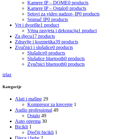
Kamere IP – DOME
0 products
Kamere IP – Ostalo
0 products
Setovi za video nadzor- IP
0 products
Snimač IP
0 products
Vrt i dvorište
1 product
Vrtna rasvjeta i dekoracija
1 product
Za djecu
17 products
Zdravlje i kozmetika
39 products
Zvučnici i slušalice
0 products
Slušalice
0 products
Slušalice bluetooth
0 products
Zvučnici bluetooth
0 products
izlaz
Kategorije
Alati i mašine
29
Kompresor za krecenje
1
Audio professional
49
Ostalo
49
Auto oprema
30
Bicikli
1
Dječiji bicikli
1
Djeca i bebe
2