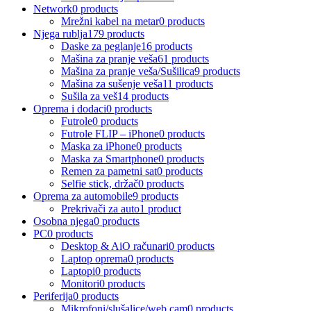
Network
0 products
Mrežni kabel na metar
0 products
Njega rublja
179 products
Daske za peglanje
16 products
Mašina za pranje veša
61 products
Mašina za pranje veša/Sušilica
9 products
Mašina za sušenje veša
11 products
Sušila za veš
14 products
Oprema i dodaci
0 products
Futrole
0 products
Futrole FLIP – iPhone
0 products
Maska za iPhone
0 products
Maska za Smartphone
0 products
Remen za pametni sat
0 products
Selfie stick, držač
0 products
Oprema za automobile
9 products
Prekrivači za auto
1 product
Osobna njega
0 products
PC
0 products
Desktop & AiO računari
0 products
Laptop oprema
0 products
Laptopi
0 products
Monitori
0 products
Periferija
0 products
Mikrofoni/slušalice/web cam
0 products