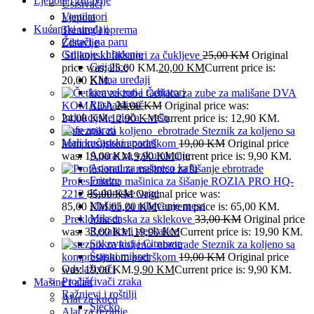
Ljepota i zdravlje
Usisivači
Ventilatori
Ljepota
Kućanski uređaji
Trening i oprema
Čistači na paru
Zdravlje
Grijanje i hlađenje
Silikonski fiksatori za čukljeve
25,00
KM
Original
Grijalice
price was: 25,00 KM.
20,00
KM
Current price is:
Klima uređaji
20,00 KM.
konvektori i radijatori
Četkica za zube za mališane DVA
Rashalđivač
KOMADA
24,00
KM
Original price was:
Indukcijske ploča – rešo
24,00 KM.
12,90
KM
Current price is: 12,90 KM.
Kafe aparati
Steznik za koljeno sa
Mali kućanski aparati
kompresijskom podrškom
19,00
KM
Original price
Aparat za vakumiranje
was: 19,00 KM.
9,90
KM
Current price is: 9,90 KM.
Aparati za esspreso kafu
Friteze
Profesionalna mašinica za šišanje ROZIA PRO HQ-
Kuhinjske vage
2212
85,00
KM
Original price was:
Mašina za mljevenje mesa
85,00 KM.
65,00
KM
Current price is: 65,00 KM.
Mikser
Preklopna daska za sklekove
33,00
KM
Original price
Rezalice i sjeckalice
was: 33,00 KM.
19,90
KM
Current price is: 19,90 KM.
Sokovnici i Citrusete
Steznik za koljeno sa
Štapni mikser
kompresijskom podrškom
19,00
KM
Original price
Odvlaživači
was: 19,00 KM.
9,90
KM
Current price is: 9,90 KM.
Pročišćivači zraka
Mašine i alati
Ražnjevi i roštilji
Alat za kuću
Sjecko
Alat za rezanje