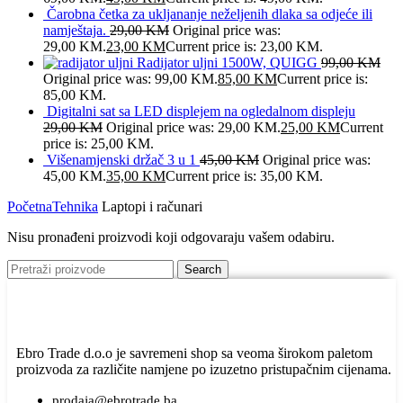
Čarobna četka za ukljananje neželjenih dlaka sa odjeće ili
namještaja.
29,00
KM
Original price was:
29,00 KM.
23,00
KM
Current price is: 23,00 KM.
Radijator uljni 1500W, QUIGG
99,00
KM
Original price was: 99,00 KM.
85,00
KM
Current price is:
85,00 KM.
Digitalni sat sa LED displejem na ogledalnom displeju
29,00
KM
Original price was: 29,00 KM.
25,00
KM
Current
price is: 25,00 KM.
Višenamjenski držač 3 u 1
45,00
KM
Original price was:
45,00 KM.
35,00
KM
Current price is: 35,00 KM.
Početna
Tehnika
Laptopi i računari
Nisu pronađeni proizvodi koji odgovaraju vašem odabiru.
Search
Ebro Trade d.o.o je savremeni shop sa veoma širokom paletom
proizvoda za različite namjene po izuzetno pristupačnim cijenama.
prodaja@ebrotrade.ba