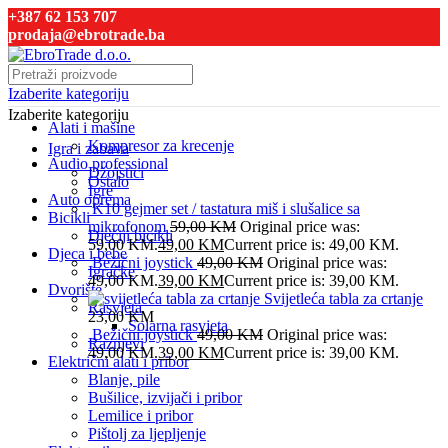
+387 62 153 707
prodaja@ebrotrade.ba
Izaberite kategoriju
Izaberite kategoriju
Alati i mašine
Kompresor za krecenje
Igra i zabava
Audio professional
Džojstici
Ostalo
Igre
Auto oprema
K10 gejmer set / tastatura miš i slušalice sa
Bicikli
mikrofonom
59,00
KM
Original price was:
Dječiji bicikli
59,00 KM.
49,00
KM
Current price is: 49,00 KM.
Djeca i bebe
Bežični joystick
49,00
KM
Original price was:
Igračke
49,00 KM.
39,00
KM
Current price is: 39,00 KM.
Dvorište
Svijetleća tabla za crtanje
Rasvjeta
23,00
KM
Solarna rasvjeta
Bežični joystick
49,00
KM
Original price was:
Raznjevi
49,00 KM.
39,00
KM
Current price is: 39,00 KM.
Električni alati i pribor
Blanje, pile
Bušilice, izvijači i pribor
Lemilice i pribor
Pištolj za ljepljenje