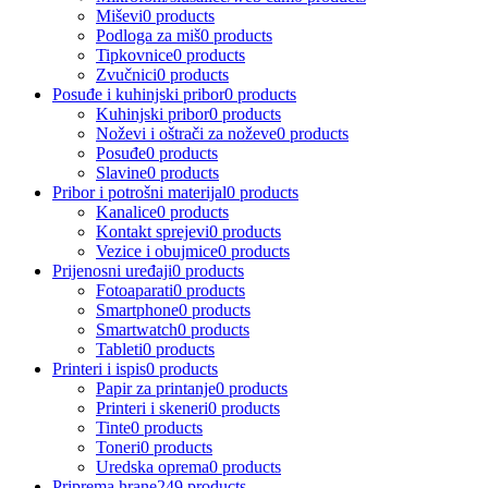
Miševi
0 products
Podloga za miš
0 products
Tipkovnice
0 products
Zvučnici
0 products
Posuđe i kuhinjski pribor
0 products
Kuhinjski pribor
0 products
Noževi i oštrači za noževe
0 products
Posuđe
0 products
Slavine
0 products
Pribor i potrošni materijal
0 products
Kanalice
0 products
Kontakt sprejevi
0 products
Vezice i obujmice
0 products
Prijenosni uređaji
0 products
Fotoaparati
0 products
Smartphone
0 products
Smartwatch
0 products
Tableti
0 products
Printeri i ispis
0 products
Papir za printanje
0 products
Printeri i skeneri
0 products
Tinte
0 products
Toneri
0 products
Uredska oprema
0 products
Priprema hrane
249 products