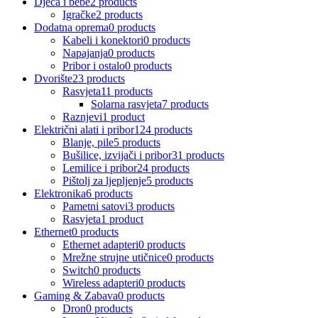
Djeca i bebe
2 products
Igračke
2 products
Dodatna oprema
0 products
Kabeli i konektori
0 products
Napajanja
0 products
Pribor i ostalo
0 products
Dvorište
23 products
Rasvjeta
11 products
Solarna rasvjeta
7 products
Raznjevi
1 product
Električni alati i pribor
124 products
Blanje, pile
5 products
Bušilice, izvijači i pribor
31 products
Lemilice i pribor
24 products
Pištolj za ljepljenje
5 products
Elektronika
6 products
Pametni satovi
3 products
Rasvjeta
1 product
Ethernet
0 products
Ethernet adapteri
0 products
Mrežne strujne utičnice
0 products
Switch
0 products
Wireless adapteri
0 products
Gaming & Zabava
0 products
Dron
0 products