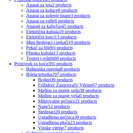
Aparat za jaja
2 products
Aparat za kokice
8 products
Aparat za sušenje hrane
3 products
Aparat za vafle
6 products
Aparati za kafu/čaj
45 products
Električna kuhala
19 products
Električni lonci
13 products
Mini štednjaci i pekači
19 products
Pekač za hljeb
5 products
Plinska kuhala
13 products
Tosteri i roštilji
69 products
Proizvodi za kuću
391 products
Baštenska oprema
8 products
Bijela tehnika
297 products
Bojleri
39 products
Frižideri/ Zamrzivači/ Vitrine
67 products
Mašina za pranje suđa
38 products
Mašine za pranje veša
0 products
Mikrovalne pećnice
21 products
Nape
52 products
Štednjaci
20 products
Ugradbena pećnica
30 products
Ugradbena ploča
23 products
Vinske vitrine
7 products