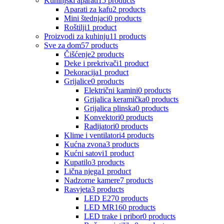
Kuhinjski aparati
15 products
Aparati za kafu
2 products
Mini štednjaci
0 products
Roštilji
1 product
Proizvodi za kuhinju
11 products
Sve za dom
57 products
Čišćenje
2 products
Deke i prekrivači
1 product
Dekoracija
1 product
Grijalice
0 products
Električni kamini
0 products
Grijalica keramička
0 products
Grijalica plinska
0 products
Konvektori
0 products
Radijatori
0 products
Klime i ventilatori
4 products
Kućna zvona
3 products
Kućni satovi
1 product
Kupatilo
3 products
Lična njega
1 product
Nadzorne kamere
7 products
Rasvjeta
3 products
LED E27
0 products
LED MR16
0 products
LED trake i pribor
0 products