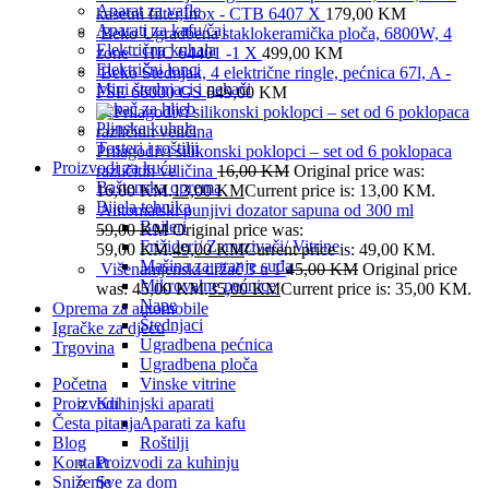
Aparat za vafle
kasetni filter,Inox - CTB 6407 X
179,00
KM
Aparati za kafu/čaj
Beko Ugradbena staklokeramička ploča, 6800W, 4
Električna kuhala
zone - HIC 64401 -1 X
499,00
KM
Električni lonci
Beko Štednjak, 4 električne ringle, pećnica 67l, A -
Mini štednjaci i pekači
FSE 66000 GS
649,00
KM
Pekač za hljeb
Plinska kuhala
Tosteri i roštilji
Prilagodivi silikonski poklopci – set od 6 poklopaca
Proizvodi za kuću
različitih veličina
16,00
KM
Original price was:
Baštenska oprema
16,00 KM.
13,00
KM
Current price is: 13,00 KM.
Bijela tehnika
Automatski punjivi dozator sapuna od 300 ml
Bojleri
59,00
KM
Original price was:
Frižideri/ Zamrzivači/ Vitrine
59,00 KM.
49,00
KM
Current price is: 49,00 KM.
Mašina za pranje suđa
Višenamjenski držač 3 u 1
45,00
KM
Original price
Mikrovalne pećnice
was: 45,00 KM.
35,00
KM
Current price is: 35,00 KM.
Nape
Oprema za automobile
Štednjaci
Igračke za djecu
Ugradbena pećnica
Trgovina
Ugradbena ploča
Početna
Vinske vitrine
Proizvodi
Kuhinjski aparati
Česta pitanja
Aparati za kafu
Blog
Roštilji
Kontakt
Proizvodi za kuhinju
Sniženje
Sve za dom