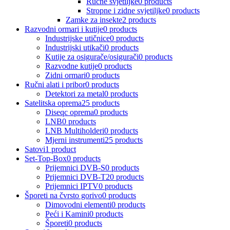
Ručne svjetiljke
0 products
Stropne i zidne svjetiljke
0 products
Zamke za insekte
2 products
Razvodni ormari i kutije
0 products
Industrijske utičnice
0 products
Industrijski utikači
0 products
Kutije za osigurače/osigurači
0 products
Razvodne kutije
0 products
Zidni ormari
0 products
Ručni alati i pribor
0 products
Detektori za metal
0 products
Satelitska oprema
25 products
Diseqc oprema
0 products
LNB
0 products
LNB Multiholderi
0 products
Mjerni instrumenti
25 products
Satovi
1 product
Set-Top-Box
0 products
Prijemnici DVB-S
0 products
Prijemnici DVB-T2
0 products
Prijemnici IPTV
0 products
Šporeti na čvrsto gorivo
0 products
Dimovodni elementi
0 products
Peći i Kamini
0 products
Šporeti
0 products