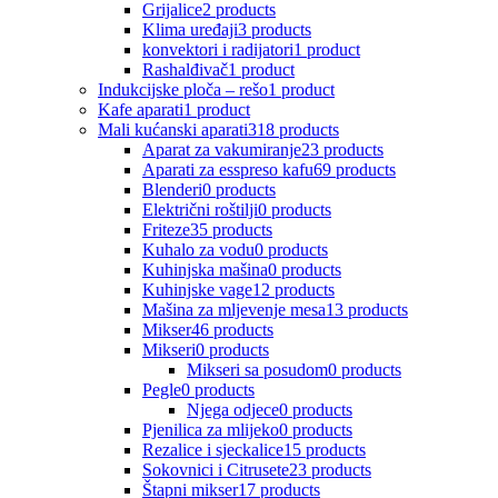
Grijalice
2 products
Klima uređaji
3 products
konvektori i radijatori
1 product
Rashalđivač
1 product
Indukcijske ploča – rešo
1 product
Kafe aparati
1 product
Mali kućanski aparati
318 products
Aparat za vakumiranje
23 products
Aparati za esspreso kafu
69 products
Blenderi
0 products
Električni roštilji
0 products
Friteze
35 products
Kuhalo za vodu
0 products
Kuhinjska mašina
0 products
Kuhinjske vage
12 products
Mašina za mljevenje mesa
13 products
Mikser
46 products
Mikseri
0 products
Mikseri sa posudom
0 products
Pegle
0 products
Njega odjece
0 products
Pjenilica za mlijeko
0 products
Rezalice i sjeckalice
15 products
Sokovnici i Citrusete
23 products
Štapni mikser
17 products