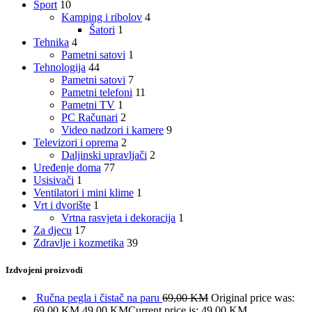
Sport
10
Kamping i ribolov
4
Šatori
1
Tehnika
4
Pametni satovi
1
Tehnologija
44
Pametni satovi
7
Pametni telefoni
11
Pametni TV
1
PC Računari
2
Video nadzori i kamere
9
Televizori i oprema
2
Daljinski upravljači
2
Uređenje doma
77
Usisivači
1
Ventilatori i mini klime
1
Vrt i dvorište
1
Vrtna rasvjeta i dekoracija
1
Za djecu
17
Zdravlje i kozmetika
39
Izdvojeni proizvodi
Ručna pegla i čistač na paru
69,00
KM
Original price was:
69,00 KM.
49,00
KM
Current price is: 49,00 KM.