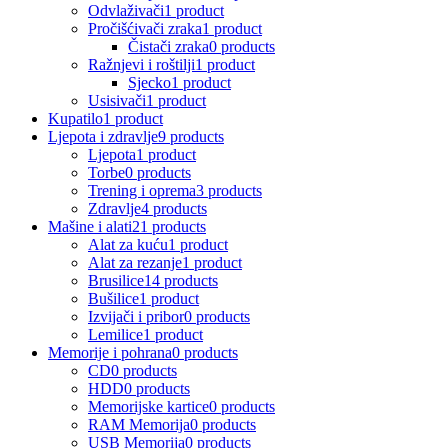
Odvlaživači
1 product
Pročišćivači zraka
1 product
Čistači zraka
0 products
Ražnjevi i roštilji
1 product
Sjecko
1 product
Usisivači
1 product
Kupatilo
1 product
Ljepota i zdravlje
9 products
Ljepota
1 product
Torbe
0 products
Trening i oprema
3 products
Zdravlje
4 products
Mašine i alati
21 products
Alat za kuću
1 product
Alat za rezanje
1 product
Brusilice
14 products
Bušilice
1 product
Izvijači i pribor
0 products
Lemilice
1 product
Memorije i pohrana
0 products
CD
0 products
HDD
0 products
Memorijske kartice
0 products
RAM Memorija
0 products
USB Memorija
0 products