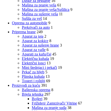
Daske za peglanje
16
Mašina za pranje veša
61
Mašina za pranje veša/Sušilica
9
Mašina za sušenje veša
11
Sušila za veš
14
Oprema za automobile
9
Prekrivači za auto
1
Priprema hrane
249
Aparat za jaja
2
Aparat za kokice
8
Aparat za sušenje hrane
3
Aparat za vafle
6
Aparati za kafu/čaj
45
Električna kuhala
19
Električni lonci
13
Mini štednjaci i pekači
19
Pekač za hljeb
5
Plinska kuhala
13
Tosteri i roštilji
69
Proizvodi za kuću
391
Baštenska oprema
8
Bijela tehnika
297
Bojleri
39
Frižideri/ Zamrzivači/ Vitrine
67
Mašina za pranje suđa
38