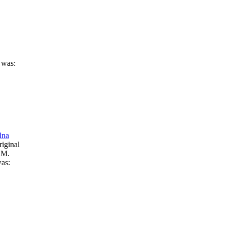
 was:
lna
iginal
KM.
was: