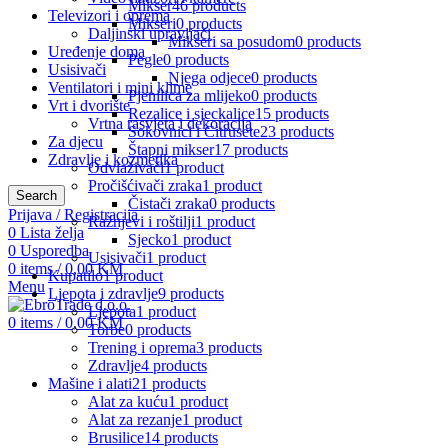
Mikser
46 products
Televizori i oprema
Mikseri
0 products
Daljinski upravljači
Mikseri sa posudom
0 products
Uređenje doma
Pegle
0 products
Usisivači
Njega odjece
0 products
Ventilatori i mini klime
Pjenilica za mlijeko
0 products
Vrt i dvorište
Rezalice i sjeckalice
15 products
Vrtna rasvjeta i dekoracija
Sokovnici i Citrusete
23 products
Za djecu
Štapni mikser
17 products
Zdravlje i kozmetika
Odvlaživači
1 product
Pročišćivači zraka
1 product
Search
Čistači zraka
0 products
Prijava / Registracija
Ražnjevi i roštilji
1 product
0
Lista želja
Sjecko
1 product
0
Usporedba
Usisivači
1 product
0
items
/
0,00
KM
Kupatilo
1 product
Menu
Ljepota i zdravlje
9 products
Ljepota
1 product
0
items
/
0,00
KM
Torbe
0 products
Trening i oprema
3 products
Zdravlje
4 products
Mašine i alati
21 products
Alat za kuću
1 product
Alat za rezanje
1 product
Brusilice
14 products