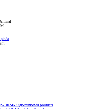
riginal
KM.
 ploča
ent
nsp-usb2-0-32gb-rainbow
0 products