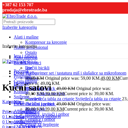
+387 62 153 707
prodaja@ebrotrade.ba
Izaberite kategoriju
Alati i mašine
Kompresor za krecenje
Izaberite kategoriju
Audio professional
Ostalo
Igra i zabava
Auto oprema
Bicikli
Džojstici
Dječiji bicikli
Igre
Početna
Djeca i bebe
K10 gejmer set / tastatura miš i slušalice sa mikrofonom
Proizvodi
Igračke
59,00
KM
Original price was: 59,00 KM.
49,00
KM
Curr
Česta pitanja
Dvorište
price is: 49,00 KM.
Kućni satovi
Blog
Rasvjeta
Bežični joystick
49,00
KM
Original price was:
Kontakt
49,00 KM.
Solarna rasvjeta
39,00
KM
Current price is: 39,00 KM.
Sniženje
Raznjevi
Svijetleća tabla za crtanje
23
Kategorije
Novo
Električni alati i pribor
Bežični joystick
49,00
KM
Original price was:
Blanje, pile
49,00 KM.
39,00
KM
Current price is: 39,00 KM.
All
products
Prijava / Registracija
Bušilice, izvijači i pribor
Nekategorisano
4 products
0
Lista želja
Lemilice i pribor
1004
0 products
0
Usporedba
Pištolj za ljepljenje
1247
0 products
0
items
/
0,00
KM