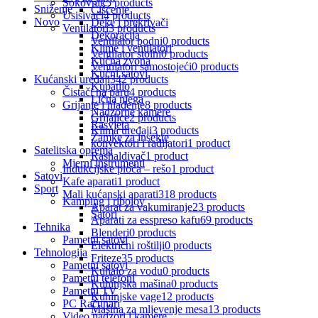
Sokovnik
5 products
Sniženje
Čišćenje
Usisivači
4 products
Novo
Deke i prekrivači
Ventilatori
3 products
Dekoracija
Ventilator podni
0 products
Klime i ventilatori
Ventilator stolni
0 products
Kućna zvona
Ventilatori samostojeći
0 products
Kućni satovi
Kućanski uređaji
342 products
Kupatilo
Čistači na paru
4 products
Lična njega
Grijanje i hlađenje
8 products
Nadzorne kamere
Grijalice
2 products
Rasvjeta
Klima uređaji
3 products
Zamke za insekte
konvektori i radijatori
1 product
Satelitska oprema
Rashalđivač
1 product
Mjerni instrumenti
Indukcijske ploča – rešo
1 product
Satovi
Kafe aparati
1 product
Sport
Mali kućanski aparati
318 products
Kamping i ribolov
Aparat za vakumiranje
23 products
Šatori
Aparati za esspreso kafu
69 products
Tehnika
Blenderi
0 products
Pametni satovi
Električni roštilji
0 products
Tehnologija
Friteze
35 products
Pametni satovi
Kuhalo za vodu
0 products
Pametni telefoni
Kuhinjska mašina
0 products
Pametni TV
Kuhinjske vage
12 products
PC Računari
Mašina za mljevenje mesa
13 products
Video nadzori i kamere