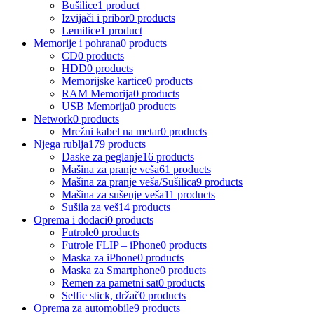
Bušilice
1 product
Izvijači i pribor
0 products
Lemilice
1 product
Memorije i pohrana
0 products
CD
0 products
HDD
0 products
Memorijske kartice
0 products
RAM Memorija
0 products
USB Memorija
0 products
Network
0 products
Mrežni kabel na metar
0 products
Njega rublja
179 products
Daske za peglanje
16 products
Mašina za pranje veša
61 products
Mašina za pranje veša/Sušilica
9 products
Mašina za sušenje veša
11 products
Sušila za veš
14 products
Oprema i dodaci
0 products
Futrole
0 products
Futrole FLIP – iPhone
0 products
Maska za iPhone
0 products
Maska za Smartphone
0 products
Remen za pametni sat
0 products
Selfie stick, držač
0 products
Oprema za automobile
9 products