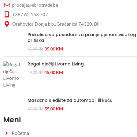
prodaja@ebrotrade.ba
+387 62 153 707
Orahovica Donja b.b., Gračanica 74320, BiH
Prskalica sa posudom za pranje pjenom visokog
pritiska
35,00
KM
45,00
KM
Regal dječiji Livorno Living
45,00
KM
49,00
KM
Masažno sjedište za automobil ili kuću
55,00
KM
65,00
KM
Meni
Početna