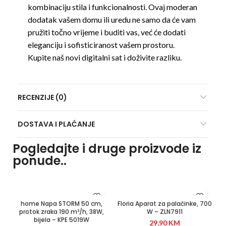
kombinaciju stila i funkcionalnosti. Ovaj moderan
dodatak vašem domu ili uredu ne samo da će vam
pružiti točno vrijeme i buditi vas, već će dodati
eleganciju i sofisticiranost vašem prostoru.
Kupite naš novi digitalni sat i doživite razliku.
RECENZIJE (0)
DOSTAVA I PLAĆANJE
Pogledajte i druge proizvode iz
ponude..
home Napa STORM 50 cm,
Floria Aparat za palačinke, 700
protok zraka 190 m³/h, 38W,
W – ZLN7911
bijela – KPE 5019W
29,90
KM