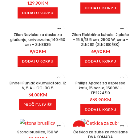
129,90
KM
DODAJ U KORPU
DODAJ U KORPU
Zilan Navlaka za daske za
Zilan Električno kuhalo, 2 ploče
glačanje, univerzalna,140×50
– 15.5/18.5 cm, 2500 W, crna –
cm – ZLN3635
ZLN2181 (ZLN2180/BK)
9,90
KM
69,90
KM
DODAJ U KORPU
DODAJ U KORPU
Einhell Punjač akumulatora, 12
Philips Aparat za espresso
V, 5 A – CC-BC 5
kafu, 15 bar-a, 1500W –
EP2224/10
64,00
KM
869,90
KM
PROČITAJ VIŠE
DODAJ U KORPU
-46%
Stona brusilica, 150 W
Četkica za zube za mališane
DVA KOMADA