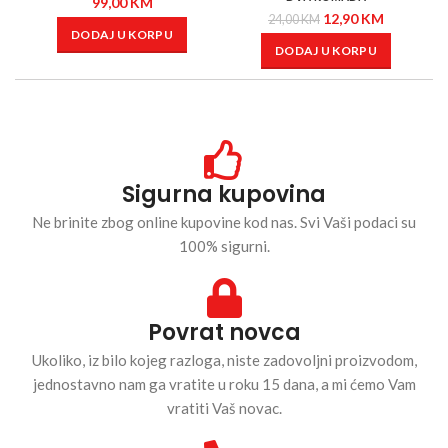
99,00
KM
12,90
KM
24,00
KM
DODAJ U KORPU
DODAJ U KORPU
Sigurna kupovina
Ne brinite zbog online kupovine kod nas. Svi Vaši podaci su
100% sigurni.
Povrat novca
Ukoliko, iz bilo kojeg razloga, niste zadovoljni proizvodom,
jednostavno nam ga vratite u roku 15 dana, a mi ćemo Vam
vratiti Vaš novac.