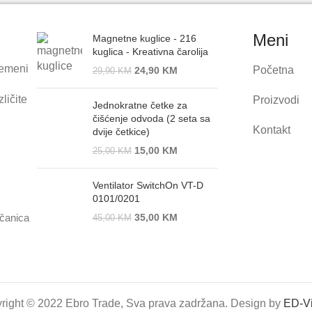
Meni
Magnetne kuglice - 216
kuglica - Kreativna čarolija
remeni
Početna
24,90
KM
29,90
KM
ličite
Proizvodi
Jednokratne četke za
čišćenje odvoda (2 seta sa
Kontakt
dvije četkice)
15,00
KM
25,00
KM
Ventilator SwitchOn VT-D
0101/0201
ačanica
35,00
KM
45,00
KM
right © 2022 Ebro Trade, Sva prava zadržana. Design by
ED-Vi