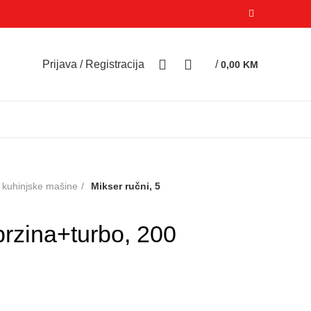
0
0
Prijava / Registracija
/
0,00
KM
i kuhinjske mašine
Mikser ručni, 5
brzina+turbo, 200