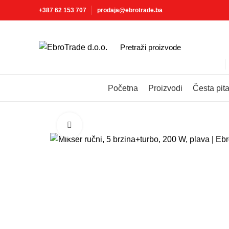
+387 62 153 707
prodaja@ebrotrade.ba
Izaberite kategoriju
Početna
Proizvodi
Česta pit
Click to enlarge
-13%