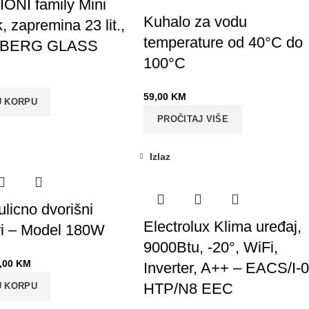
NI family Mini
Kuhalo za vodu
, zapremina 23 lit.,
temperature od 40°C do
CEBERG GLASS
100°C
59,00
KM
U KORPU
PROČITAJ VIŠE
Izlaz
ulicno dvorišni
Electrolux Klima uređaj,
ori – Model 180W
9000Btu, -20°, WiFi,
,00
KM
Inverter, A++ – EACS/I-
HTP/N8 EEC
U KORPU