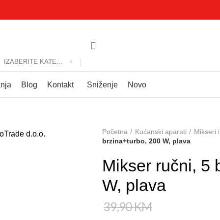
IZABERITE KATEGORIJU
anja
Blog
Kontakt
Sniženje
Novo
Početna
Kućanski aparati
Mikseri 
brzina+turbo, 200 W, plava
Mikser ručni, 5 
W, plava
39,90
KM