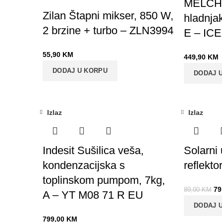
MELCHIO
Zilan Štapni mikser, 850 W,
hladnjak
2 brzine + turbo – ZLN3994
E – I
55,90
KM
449,90
KM
DODAJ U KORPU
DODAJ 
Izlaz
Izlaz
-11%
Indesit Sušilica veša,
Solarni 
kondenzacijska s
reflekt
toplinskom pumpom, 7kg,
79
89,00
KM
A – YT M08 71 R EU
DODAJ 
799,00
KM