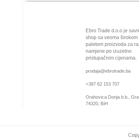
Ebro Trade d.o.o je sav
shop sa veoma širokom
paletom proizvoda za raz
namjene po izuzetno
pristupačnim cijenama.
prodaja@ebrotrade.ba
+387 62 153 707
Orahovica Donja b.b., Gr
74320, BiH
Copy