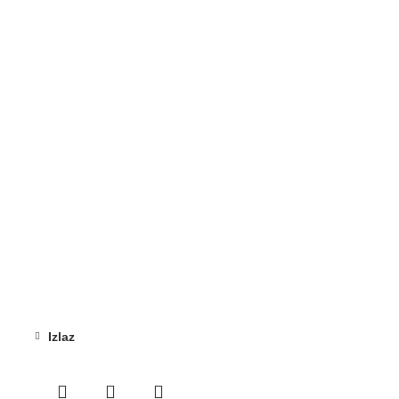
Izlaz
-26%