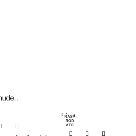
nude..
Izlaz
RASP
ROD
ATO