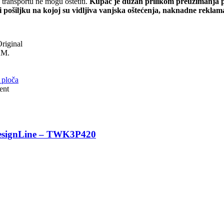
transportu ne mogu oštetiti.
Kupac je dužan prilikom preuzimanja pr
i pošiljku na kojoj su vidljiva vanjska oštećenja, naknadne rekla
riginal
KM.
 ploča
ent
 DesignLine – TWK3P420