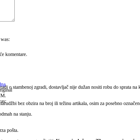
 was:
će komentare.
lna
 radi o stambenoj zgradi, dostavljač nije dužan nositi robu do sprata n
iginal
KM.
was:
rudžbi bez obzira na broj ili težinu artikala, osim za posebno označene 
odmah na stanju.
rza pošta.