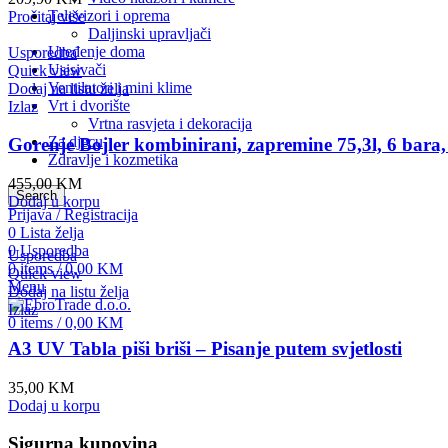
Televizori i oprema
Pročitaj više
Daljinski upravljači
Uređenje doma
Usporedba
Usisivači
Quick view
Ventilatori i mini klime
Dodaj na listu želja
Vrt i dvorište
Izlaz
Vrtna rasvjeta i dekoracija
Za djecu
Gorenje Bojler kombinirani, zapremine 75,3l, 6 b
Zdravlje i kozmetika
455,00
KM
Search
Dodaj u korpu
Prijava / Registracija
0
Lista želja
0
Usporedba
Usporedba
0
items
/
0,00
KM
Quick view
Menu
Dodaj na listu želja
Izlaz
0
items
/
0,00
KM
A3 UV Tabla piši briši – Pisanje putem svjetlosti
35,00
KM
Dodaj u korpu
Sigurna kupovina