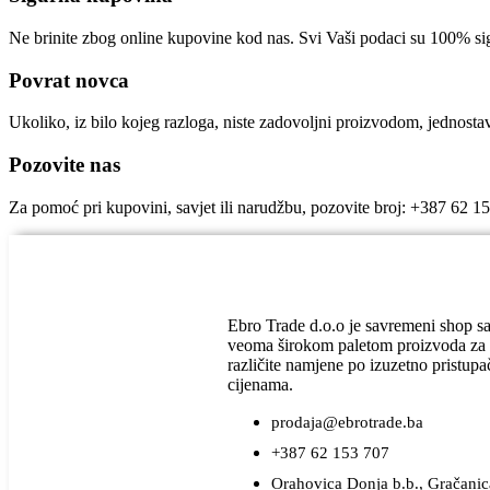
Ne brinite zbog online kupovine kod nas. Svi Vaši podaci su 100% si
Povrat novca
Ukoliko, iz bilo kojeg razloga, niste zadovoljni proizvodom, jednost
Pozovite nas
Za pomoć pri kupovini, savjet ili narudžbu, pozovite broj: +387 62 1
Ebro Trade d.o.o je savremeni shop s
veoma širokom paletom proizvoda za
različite namjene po izuzetno pristup
cijenama.
prodaja@ebrotrade.ba
+387 62 153 707
Orahovica Donja b.b., Gračanic