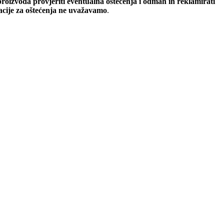
oizvoda provjeriti eventualna oštećenja i odmah ih reklamirati
macije za oštećenja ne uvažavamo
.