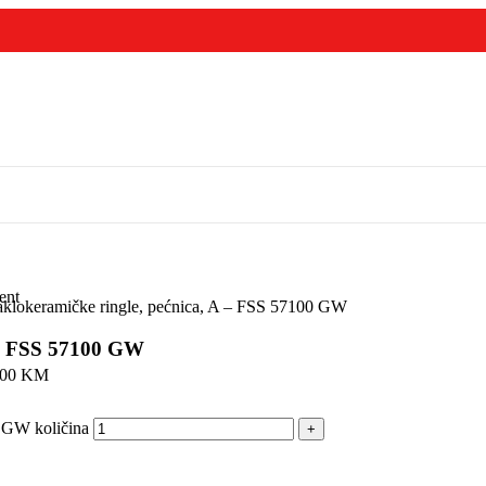
ent
aklokeramičke ringle, pećnica, A – FSS 57100 GW
A – FSS 57100 GW
,00
KM
0 GW količina