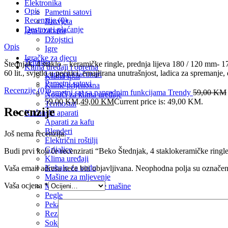
Elektronika
Opis
Pametni satovi
Recenzije (0)
Rasvjeta
Dostava i plaćanje
Igra i zabava
Džojstici
Opis
Igre
Igračke za djecu
Tehnika
Štednjak, 4 staklo – keramičke ringle, prednja lijeva 180 / 120 m
Klima uređaji i oprema
60 lit., svjetlo u pećnici, emajlirana unutrašnjost, ladica za spremanje, e
Laptopi i računari
Klima split
Pametni satovi
Klime prijenosna
Recenzije (0)
Pametni sat sa naprednim funkcijama Trendy
59,00
KM
Nosači za klima uređaje
59,00 KM.
49,00
KM
Current price is: 49,00 KM.
Termostat
Recenzije
Kućanski aparati
Aparati za kafu
Blenderi
Još nema recenzija.
Električni roštilji
Grijalice
Budi prvi koji će recenzirati “Beko Štednjak, 4 staklokeramičke rin
Klima uređaji
Kuhalo za vodu
Vaša email adresa neće biti objavljivana.
Neophodna polja su označe
Mašine za mljevenje
Vaša ocjena
*
Mikseri i kuhinjske mašine
Pegle
Pekači
Rezalice
Sokovnik