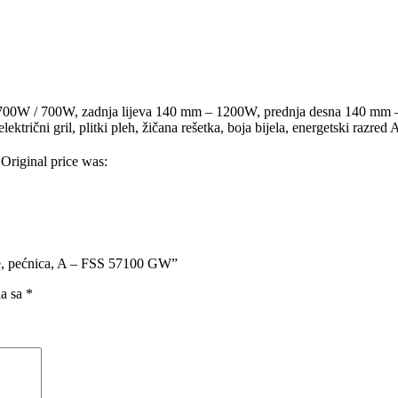
m- 1700W / 700W, zadnja lijeva 140 mm – 1200W, prednja desna 140 mm
lektrični gril, plitki pleh, žičana rešetka, boja bijela, energetski razred 
Original price was:
gle, pećnica, A – FSS 57100 GW”
na sa
*