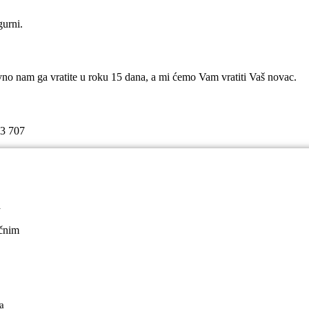
gurni.
avno nam ga vratite u roku 15 dana, a mi ćemo Vam vratiti Vaš novac.
53 707
a
ačnim
a