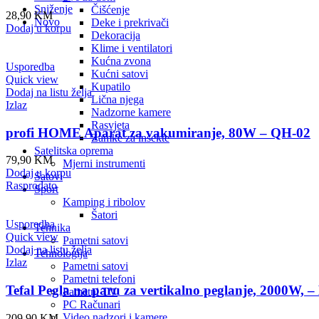
Sniženje
Čišćenje
28,90
KM
Novo
Deke i prekrivači
Dodaj u korpu
Dekoracija
Klime i ventilatori
Kućna zvona
Usporedba
Kućni satovi
Quick view
Kupatilo
Dodaj na listu želja
Lična njega
Izlaz
Nadzorne kamere
Rasvjeta
profi HOME Aparat za vakumiranje, 80W – QH-02
Zamke za insekte
Satelitska oprema
79,90
KM
Mjerni instrumenti
Dodaj u korpu
Satovi
Rasprodato
Sport
Kamping i ribolov
Šatori
Usporedba
Tehnika
Quick view
Pametni satovi
Dodaj na listu želja
Tehnologija
Izlaz
Pametni satovi
Pametni telefoni
Tefal Pegla na paru za vertikalno peglanje, 2000W, 
Pametni TV
PC Računari
Video nadzori i kamere
209,90
KM