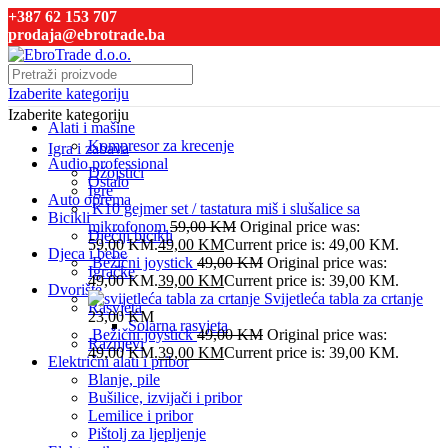
+387 62 153 707
prodaja@ebrotrade.ba
Izaberite kategoriju
Izaberite kategoriju
Alati i mašine
Kompresor za krecenje
Igra i zabava
Audio professional
Džojstici
Ostalo
Igre
Auto oprema
K10 gejmer set / tastatura miš i slušalice sa
Bicikli
mikrofonom
59,00
KM
Original price was:
Dječiji bicikli
59,00 KM.
49,00
KM
Current price is: 49,00 KM.
Djeca i bebe
Bežični joystick
49,00
KM
Original price was:
Igračke
49,00 KM.
39,00
KM
Current price is: 39,00 KM.
Dvorište
Svijetleća tabla za crtanje
Rasvjeta
23,00
KM
Solarna rasvjeta
Bežični joystick
49,00
KM
Original price was:
Raznjevi
49,00 KM.
39,00
KM
Current price is: 39,00 KM.
Električni alati i pribor
Blanje, pile
Bušilice, izvijači i pribor
Lemilice i pribor
Pištolj za ljepljenje