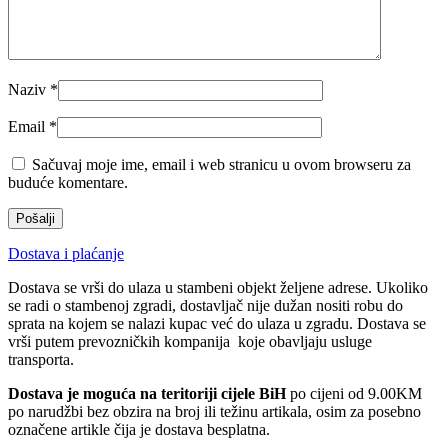
Naziv
*
Email
*
Sačuvaj moje ime, email i web stranicu u ovom browseru za
buduće komentare.
Dostava i plaćanje
Dostava se vrši do ulaza u stambeni objekt željene adrese. Ukoliko
se radi o stambenoj zgradi, dostavljač nije dužan nositi robu do
sprata na kojem se nalazi kupac već do ulaza u zgradu. Dostava se
vrši putem prevozničkih kompanija koje obavljaju usluge
transporta.
Dostava je moguća na teritoriji cijele BiH
po cijeni od 9.00KM
po narudžbi bez obzira na broj ili težinu artikala, osim za posebno
označene artikle čija je dostava besplatna.