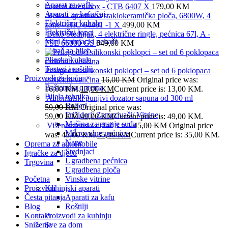
Aparat za vafle
kasetni filter,Inox - CTB 6407 X
179,00
KM
Aparati za kafu/čaj
Beko Ugradbena staklokeramička ploča, 6800W, 4
Električna kuhala
zone - HIC 64401 -1 X
499,00
KM
Električni lonci
Beko Štednjak, 4 električne ringle, pećnica 67l, A -
Mini štednjaci i pekači
FSE 66000 GS
649,00
KM
Pekač za hljeb
Plinska kuhala
Tosteri i roštilji
Prilagodivi silikonski poklopci – set od 6 poklopaca
Proizvodi za kuću
različitih veličina
16,00
KM
Original price was:
Baštenska oprema
16,00 KM.
13,00
KM
Current price is: 13,00 KM.
Bijela tehnika
Automatski punjivi dozator sapuna od 300 ml
Bojleri
59,00
KM
Original price was:
Frižideri/ Zamrzivači/ Vitrine
59,00 KM.
49,00
KM
Current price is: 49,00 KM.
Mašina za pranje suđa
Višenamjenski držač 3 u 1
45,00
KM
Original price
Mikrovalne pećnice
was: 45,00 KM.
35,00
KM
Current price is: 35,00 KM.
Nape
Oprema za automobile
Štednjaci
Igračke za djecu
Ugradbena pećnica
Trgovina
Ugradbena ploča
Početna
Vinske vitrine
Proizvodi
Kuhinjski aparati
Česta pitanja
Aparati za kafu
Blog
Roštilji
Kontakt
Proizvodi za kuhinju
Sniženje
Sve za dom