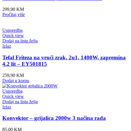
299,90
KM
Pročitaj više
Usporedba
Quick view
Dodaj na listu želja
Izlaz
Tefal Friteza na vrući zrak, 2u1, 1400W, zapremina
4.2 lit – EY501815
259,90
KM
Dodaj u korpu
Usporedba
Quick view
Dodaj na listu želja
Izlaz
Konvektor – grijalica 2000w 3 načina rada
85,00
KM