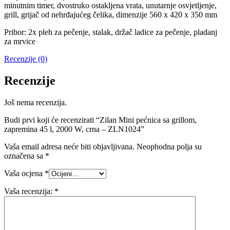
minutnim timer, dvostruko ostakljena vrata, unutarnje osvjetljenje,
grill, grijač od nehrđajućeg čelika, dimenzije 560 x 420 x 350 mm
Pribor: 2x pleh za pečenje, stalak, držač ladice za pečenje, pladanj
za mrvice
Recenzije (0)
Recenzije
Još nema recenzija.
Budi prvi koji će recenzirati “Zilan Mini pećnica sa grillom,
zapremina 45 l, 2000 W, crna – ZLN1024”
Vaša email adresa neće biti objavljivana.
Neophodna polja su
označena sa
*
Vaša ocjena
*
Vaša recenzija:
*