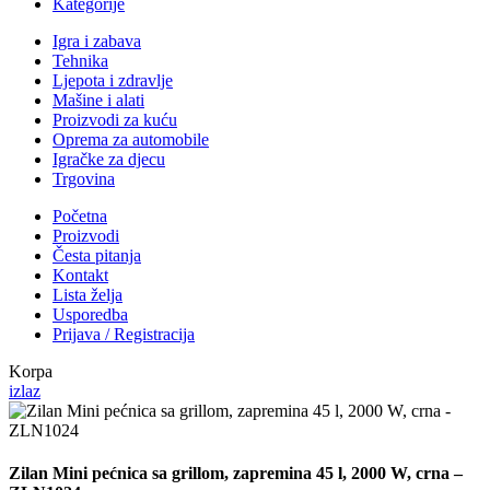
Kategorije
Igra i zabava
Tehnika
Ljepota i zdravlje
Mašine i alati
Proizvodi za kuću
Oprema za automobile
Igračke za djecu
Trgovina
Početna
Proizvodi
Česta pitanja
Kontakt
Lista želja
Usporedba
Prijava / Registracija
Korpa
izlaz
Zilan Mini pećnica sa grillom, zapremina 45 l, 2000 W, crna –