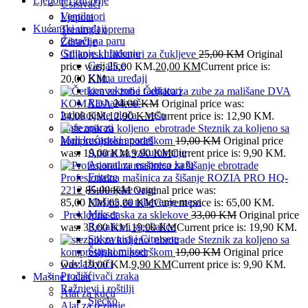
Ljepota i zdravlje
Usisivači
Ventilatori
Ljepota
Kućanski uređaji
Trening i oprema
Čistači na paru
Zdravlje
Grijanje i hlađenje
Silikonski fiksatori za čukljeve
25,00
KM
Original
Grijalice
price was: 25,00 KM.
20,00
KM
Current price is:
Klima uređaji
20,00 KM.
konvektori i radijatori
Četkica za zube za mališane DVA
Rashalđivač
KOMADA
24,00
KM
Original price was:
Indukcijske ploča – rešo
24,00 KM.
12,90
KM
Current price is: 12,90 KM.
Kafe aparati
Steznik za koljeno sa
Mali kućanski aparati
kompresijskom podrškom
19,00
KM
Original price
Aparat za vakumiranje
was: 19,00 KM.
9,90
KM
Current price is: 9,90 KM.
Aparati za esspreso kafu
Friteze
Profesionalna mašinica za šišanje ROZIA PRO HQ-
Kuhinjske vage
2212
85,00
KM
Original price was:
Mašina za mljevenje mesa
85,00 KM.
65,00
KM
Current price is: 65,00 KM.
Mikser
Preklopna daska za sklekove
33,00
KM
Original price
Rezalice i sjeckalice
was: 33,00 KM.
19,90
KM
Current price is: 19,90 KM.
Sokovnici i Citrusete
Steznik za koljeno sa
Štapni mikser
kompresijskom podrškom
19,00
KM
Original price
Odvlaživači
was: 19,00 KM.
9,90
KM
Current price is: 9,90 KM.
Pročišćivači zraka
Mašine i alati
Ražnjevi i roštilji
Alat za kuću
Sjecko
Alat za rezanje