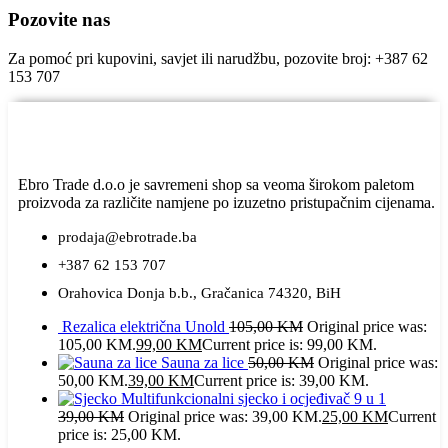
Pozovite nas
Za pomoć pri kupovini, savjet ili narudžbu, pozovite broj: +387 62
153 707
Ebro Trade d.o.o je savremeni shop sa veoma širokom paletom
proizvoda za različite namjene po izuzetno pristupačnim cijenama.
prodaja@ebrotrade.ba
+387 62 153 707
Orahovica Donja b.b., Gračanica 74320, BiH
Rezalica električna Unold
105,00
KM
Original price was:
105,00 KM.
99,00
KM
Current price is: 99,00 KM.
Sauna za lice
50,00
KM
Original price was:
50,00 KM.
39,00
KM
Current price is: 39,00 KM.
Multifunkcionalni sjecko i ocjeđivač 9 u 1
39,00
KM
Original price was: 39,00 KM.
25,00
KM
Current
price is: 25,00 KM.