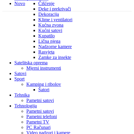
Novo
Čišćenje
Deke i prekrivači
Dekoracija
Klime i ventilatori
Kućna zvona
Kućni satovi
Kupatilo
Lična njega
Nadzorne kamere
Rasvjeta
Zamke za insekte
Satelitska oprema
Mjerni instrumenti
Satovi
Sport
Kamping i ribolov
Šatori
Tehnika
Pametni satovi
Tehnologija
Pametni satovi
Pametni telefoni
Pametni TV
PC Računari
Video nadzori i kamere