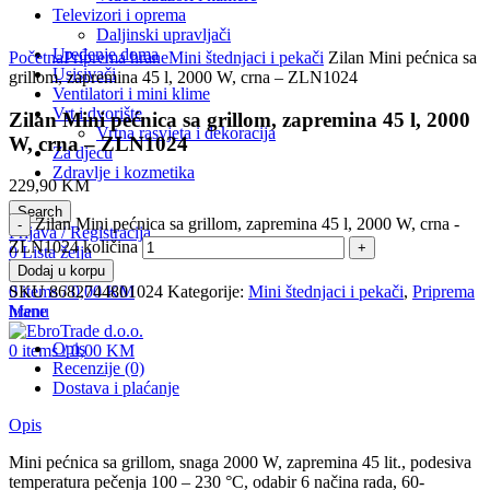
Televizori i oprema
Daljinski upravljači
Click to enlarge
Uređenje doma
Početna
Priprema hrane
Mini štednjaci i pekači
Zilan Mini pećnica sa
Usisivači
grillom, zapremina 45 l, 2000 W, crna – ZLN1024
Ventilatori i mini klime
Vrt i dvorište
Zilan Mini pećnica sa grillom, zapremina 45 l, 2000
Vrtna rasvjeta i dekoracija
W, crna – ZLN1024
Za djecu
Zdravlje i kozmetika
229,90
KM
Search
Zilan Mini pećnica sa grillom, zapremina 45 l, 2000 W, crna -
Prijava / Registracija
ZLN1024 količina
0
Lista želja
0
Usporedba
Dodaj u korpu
0
items
/
0,00
KM
SKU
8682744801024
Kategorije:
Mini štednjaci i pekači
,
Priprema
Menu
hrane
Opis
0
items
/
0,00
KM
Recenzije (0)
Dostava i plaćanje
Opis
Mini pećnica sa grillom, snaga 2000 W, zapremina 45 lit., podesiva
temperatura pečenja 100 – 230 °C, odabir 6 načina rada, 60-