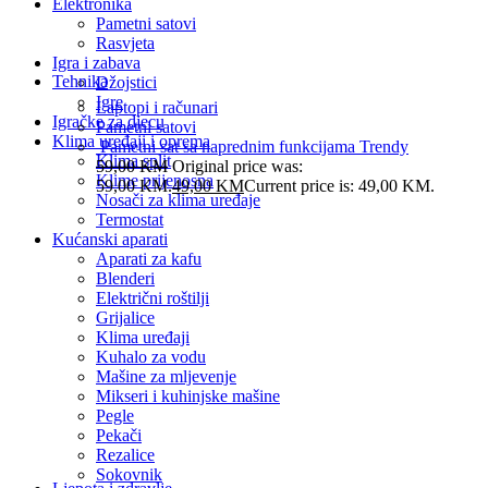
Elektronika
Pametni satovi
Rasvjeta
Igra i zabava
Tehnika
Džojstici
Igre
Laptopi i računari
Igračke za djecu
Pametni satovi
Klima uređaji i oprema
Pametni sat sa naprednim funkcijama Trendy
Klima split
59,00
KM
Original price was:
Klime prijenosna
59,00 KM.
49,00
KM
Current price is: 49,00 KM.
Nosači za klima uređaje
Termostat
Kućanski aparati
Aparati za kafu
Blenderi
Električni roštilji
Grijalice
Klima uređaji
Kuhalo za vodu
Mašine za mljevenje
Mikseri i kuhinjske mašine
Pegle
Pekači
Rezalice
Sokovnik