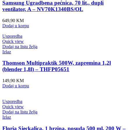
Samsung Ugradbena pećnica, 70 lit., dupli
ventilator, A – NV70K1340BS/OL
649,90
KM
Dodaj u korpu
Usporedba
Quick view
Dodaj na listu želja
Izlaz
Thomson Multipraktik 500W, zapremina 1,2l
(blender 1,8l) – THFP05651
149,90
KM
Dodaj u korpu
Usporedba
Quick view
Dodaj na listu želja
Izlaz
Floria Sjeckalica, 1 brzina, posuda 500 ml, 200 W –