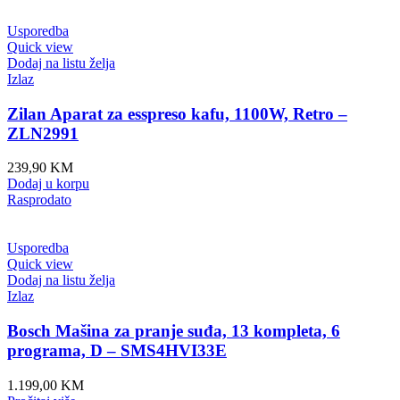
Usporedba
Quick view
Dodaj na listu želja
Izlaz
Zilan Aparat za esspreso kafu, 1100W, Retro –
ZLN2991
239,90
KM
Dodaj u korpu
Rasprodato
Usporedba
Quick view
Dodaj na listu želja
Izlaz
Bosch Mašina za pranje suđa, 13 kompleta, 6
programa, D – SMS4HVI33E
1.199,00
KM