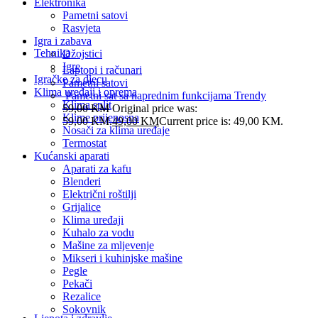
Elektronika
Pametni satovi
Rasvjeta
Igra i zabava
Tehnika
Džojstici
Igre
Laptopi i računari
Igračke za djecu
Pametni satovi
Klima uređaji i oprema
Pametni sat sa naprednim funkcijama Trendy
Klima split
59,00
KM
Original price was:
Klime prijenosna
59,00 KM.
49,00
KM
Current price is: 49,00 KM.
Nosači za klima uređaje
Termostat
Kućanski aparati
Aparati za kafu
Blenderi
Električni roštilji
Grijalice
Klima uređaji
Kuhalo za vodu
Mašine za mljevenje
Mikseri i kuhinjske mašine
Pegle
Pekači
Rezalice
Sokovnik