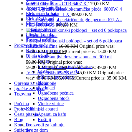
Aparat za vafle
kasetni filter,Inox - CTB 6407 X
179,00
KM
Aparati za kafu/čaj
Beko Ugradbena staklokeramička ploča, 6800W, 4
Električna kuhala
zone - HIC 64401 -1 X
499,00
KM
Električni lonci
Beko Štednjak, 4 električne ringle, pećnica 67l, A -
Mini štednjaci i pekači
FSE 66000 GS
649,00
KM
Pekač za hljeb
Plinska kuhala
Tosteri i roštilji
Prilagodivi silikonski poklopci – set od 6 poklopaca
Proizvodi za kuću
različitih veličina
16,00
KM
Original price was:
Baštenska oprema
16,00 KM.
13,00
KM
Current price is: 13,00 KM.
Bijela tehnika
Automatski punjivi dozator sapuna od 300 ml
Bojleri
59,00
KM
Original price was:
Frižideri/ Zamrzivači/ Vitrine
59,00 KM.
49,00
KM
Current price is: 49,00 KM.
Mašina za pranje suđa
Višenamjenski držač 3 u 1
45,00
KM
Original price
Mikrovalne pećnice
was: 45,00 KM.
35,00
KM
Current price is: 35,00 KM.
Nape
Oprema za automobile
Štednjaci
Igračke za djecu
Ugradbena pećnica
Trgovina
Ugradbena ploča
Početna
Vinske vitrine
Proizvodi
Kuhinjski aparati
Česta pitanja
Aparati za kafu
Blog
Roštilji
Kontakt
Proizvodi za kuhinju
Sniženje
Sve za dom