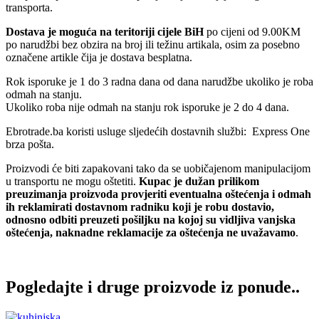
transporta.
Dostava je moguća na teritoriji cijele BiH
po cijeni od 9.00KM
po narudžbi bez obzira na broj ili težinu artikala, osim za posebno
označene artikle čija je dostava besplatna.
Rok isporuke je 1 do 3 radna dana od dana narudžbe ukoliko je roba
odmah na stanju.
Ukoliko roba nije odmah na stanju rok isporuke je 2 do 4 dana.
Ebrotrade.ba koristi usluge sljedećih dostavnih službi: Express One
brza pošta.
Proizvodi će biti zapakovani tako da se uobičajenom manipulacijom
u transportu ne mogu oštetiti.
Kupac je dužan prilikom
preuzimanja proizvoda provjeriti eventualna oštećenja i odmah
ih reklamirati dostavnom radniku koji je robu dostavio,
odnosno odbiti preuzeti pošiljku na kojoj su vidljiva vanjska
oštećenja, naknadne reklamacije za oštećenja ne uvažavamo
.
Pogledajte i druge proizvode iz ponude..