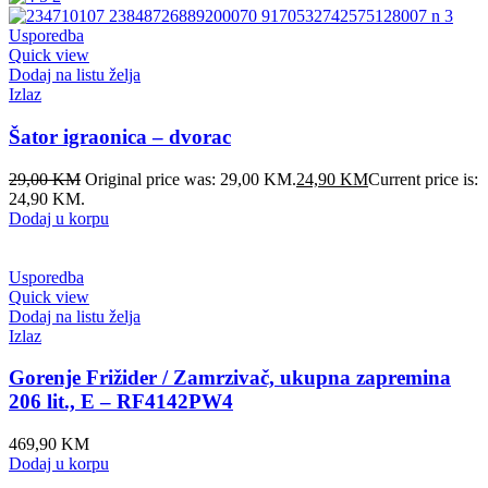
Usporedba
Quick view
Dodaj na listu želja
Izlaz
Šator igraonica – dvorac
29,00
KM
Original price was: 29,00 KM.
24,90
KM
Current price is:
24,90 KM.
Dodaj u korpu
Usporedba
Quick view
Dodaj na listu želja
Izlaz
Gorenje Frižider / Zamrzivač, ukupna zapremina
206 lit., E – RF4142PW4
469,90
KM
Dodaj u korpu