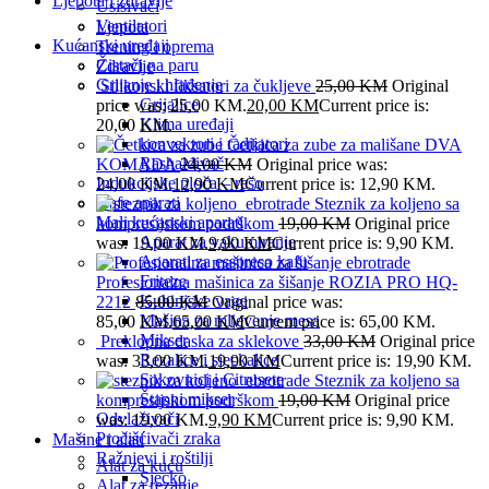
Ljepota i zdravlje
Usisivači
Ventilatori
Ljepota
Kućanski uređaji
Trening i oprema
Čistači na paru
Zdravlje
Grijanje i hlađenje
Silikonski fiksatori za čukljeve
25,00
KM
Original
Grijalice
price was: 25,00 KM.
20,00
KM
Current price is:
Klima uređaji
20,00 KM.
konvektori i radijatori
Četkica za zube za mališane DVA
Rashalđivač
KOMADA
24,00
KM
Original price was:
Indukcijske ploča – rešo
24,00 KM.
12,90
KM
Current price is: 12,90 KM.
Kafe aparati
Steznik za koljeno sa
Mali kućanski aparati
kompresijskom podrškom
19,00
KM
Original price
Aparat za vakumiranje
was: 19,00 KM.
9,90
KM
Current price is: 9,90 KM.
Aparati za esspreso kafu
Friteze
Profesionalna mašinica za šišanje ROZIA PRO HQ-
Kuhinjske vage
2212
85,00
KM
Original price was:
Mašina za mljevenje mesa
85,00 KM.
65,00
KM
Current price is: 65,00 KM.
Mikser
Preklopna daska za sklekove
33,00
KM
Original price
Rezalice i sjeckalice
was: 33,00 KM.
19,90
KM
Current price is: 19,90 KM.
Sokovnici i Citrusete
Steznik za koljeno sa
Štapni mikser
kompresijskom podrškom
19,00
KM
Original price
Odvlaživači
was: 19,00 KM.
9,90
KM
Current price is: 9,90 KM.
Pročišćivači zraka
Mašine i alati
Ražnjevi i roštilji
Alat za kuću
Sjecko
Alat za rezanje