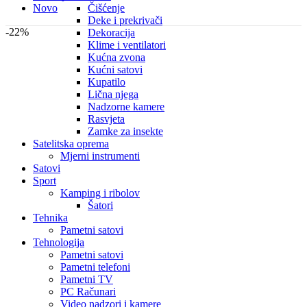
Novo
Čišćenje
Deke i prekrivači
-22%
Dekoracija
Klime i ventilatori
Kućna zvona
Kućni satovi
Kupatilo
Lična njega
Nadzorne kamere
Rasvjeta
Zamke za insekte
Satelitska oprema
Mjerni instrumenti
Satovi
Sport
Kamping i ribolov
Šatori
Tehnika
Pametni satovi
Tehnologija
Pametni satovi
Pametni telefoni
Pametni TV
PC Računari
Video nadzori i kamere