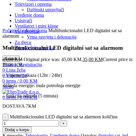
Televizori i oprema
Daljinski upravljači
Uređenje doma
Usisivači
Click to enlarge
Ventilatori i mini klime
Početna
Uređenje doma
Multifunkcionalni LED digitalni sat sa
Vrt i dvorište
alarmom
Vrtna rasvjeta i dekoracija
Za djecu
Multifunkcionalni LED digitalni sat sa alarmom
Zdravlje i kozmetika
Search
45,00
KM
Original price was: 45,00 KM.
35,00
KM
Current price is:
Prijava / Registracija
35,00 KM.
0
Lista želja
– Vrijeme prikaza (12hr / 24hr)
0
Usporedba
0
items
/
0,00
KM
-Ušteda energije: mala potrošnja energije
Menu
– funkcija odgode (5 minuta)
0
items
/
0,00
KM
DOSTAVA 7KM
Multifunkcionalni LED digitalni sat sa alarmom količina
Dodaj u korpu
Kategorije:
Tehnologija
,
Uređenje doma
Oznake:
digitalni sat
,
led