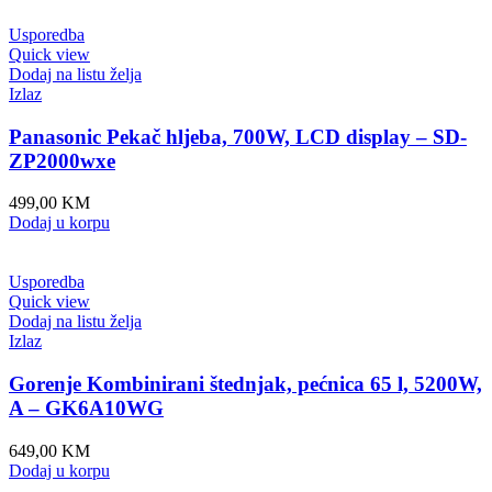
Usporedba
Quick view
Dodaj na listu želja
Izlaz
Panasonic Pekač hljeba, 700W, LCD display – SD-
ZP2000wxe
499,00
KM
Dodaj u korpu
Usporedba
Quick view
Dodaj na listu želja
Izlaz
Gorenje Kombinirani štednjak, pećnica 65 l, 5200W,
A – GK6A10WG
649,00
KM
Dodaj u korpu