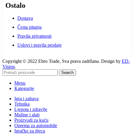
Ostalo
Dostava
Česta pitanja
Pravila privatnosti
Uslovi i pravila prodaje
Copyright © 2022 Ebro Trade, Sva prava zadržana. Design by
ED-
Vision
.
Search
Menu
Kategorije
Igra i zabava
Tehnika
Ljepota i zdravlje
Mašine i alati
Proizvodi za kuću
Oprema za automobile
Igračke za djecu