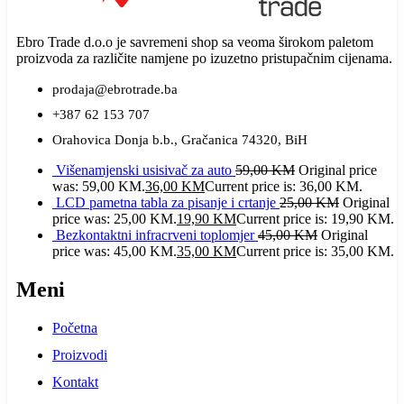
Ebro Trade d.o.o je savremeni shop sa veoma širokom paletom
proizvoda za različite namjene po izuzetno pristupačnim cijenama.
prodaja@ebrotrade.ba
+387 62 153 707
Orahovica Donja b.b., Gračanica 74320, BiH
Višenamjenski usisivač za auto
59,00
KM
Original price
was: 59,00 KM.
36,00
KM
Current price is: 36,00 KM.
LCD pametna tabla za pisanje i crtanje
25,00
KM
Original
price was: 25,00 KM.
19,90
KM
Current price is: 19,90 KM.
Bezkontaktni infracrveni toplomjer
45,00
KM
Original
price was: 45,00 KM.
35,00
KM
Current price is: 35,00 KM.
Meni
Početna
Proizvodi
Kontakt