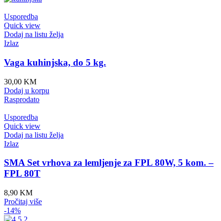
Usporedba
Quick view
Dodaj na listu želja
Izlaz
Vaga kuhinjska, do 5 kg.
30,00
KM
Dodaj u korpu
Rasprodato
Usporedba
Quick view
Dodaj na listu želja
Izlaz
SMA Set vrhova za lemljenje za FPL 80W, 5 kom. –
FPL 80T
8,90
KM
Pročitaj više
-14%