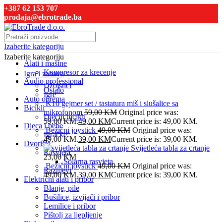
+387 62 153 707
prodaja@ebrotrade.ba
Izaberite kategoriju
Izaberite kategoriju
Alati i mašine
Kompresor za krecenje
Igra i zabava
Audio professional
Džojstici
Ostalo
Igre
Auto oprema
K10 gejmer set / tastatura miš i slušalice sa
Bicikli
mikrofonom
59,00
KM
Original price was:
Dječiji bicikli
59,00 KM.
49,00
KM
Current price is: 49,00 KM.
Djeca i bebe
Bežični joystick
49,00
KM
Original price was:
Igračke
49,00 KM.
39,00
KM
Current price is: 39,00 KM.
Dvorište
Svijetleća tabla za crtanje
Rasvjeta
23,00
KM
Solarna rasvjeta
Bežični joystick
49,00
KM
Original price was:
Raznjevi
49,00 KM.
39,00
KM
Current price is: 39,00 KM.
Električni alati i pribor
Blanje, pile
Bušilice, izvijači i pribor
Lemilice i pribor
Pištolj za ljepljenje