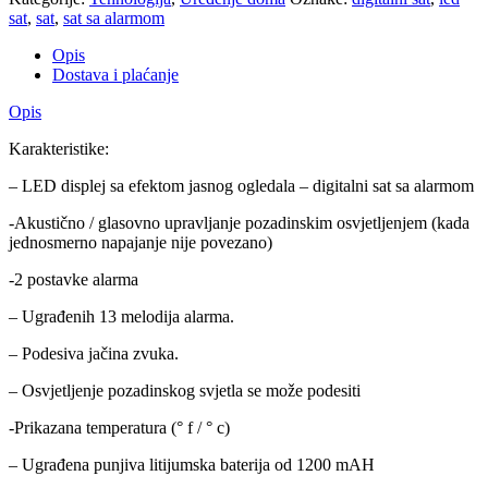
sat
,
sat
,
sat sa alarmom
Opis
Dostava i plaćanje
Opis
Karakteristike:
– LED displej sa efektom jasnog ogledala – digitalni sat sa alarmom
-Akustično / glasovno upravljanje pozadinskim osvjetljenjem (kada
jednosmerno napajanje nije povezano)
-2 postavke alarma
– Ugrađenih 13 melodija alarma.
– Podesiva jačina zvuka.
– Osvjetljenje pozadinskog svjetla se može podesiti
-Prikazana temperatura (° f / ° c)
– Ugrađena punjiva litijumska baterija od 1200 mAH