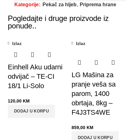
Kategorije:
Pekač za hljeb
,
Priprema hrane
Pogledajte i druge proizvode iz
ponude..
Izlaz
Izlaz
Einhell Aku udarni
LG Mašina za
odvijač – TE-CI
pranje veša sa
18/1 Li-Solo
parom, 1400
120,00
KM
obrtaja, 8kg –
F4J3TS4WE
DODAJ U KORPU
859,00
KM
DODAJ U KORPU