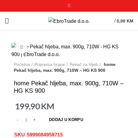
/
0,00
KM
Click to enlarge
Početna
Priprema hrane
Pekač za hljeb
home
Pekač hljeba, max. 900g, 710W – HG KS 900
home Pekač hljeba, max. 900g, 710W –
HG KS 900
199,90
KM
DODAJ U KORPU
SKU
5999084959715