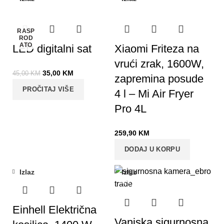
-22%
RASP
ROD
ATO
LED digitalni sat
Xiaomi Friteza na
vrući zrak, 1600W,
35,00
KM
45,00
KM
zapremina posude
PROČITAJ VIŠE
4 l – Mi Air Fryer
Pro 4L
259,90
KM
DODAJ U KORPU
Izlaz
Izlaz
-24%
Einhell Električna
Vanjska sigurnosna