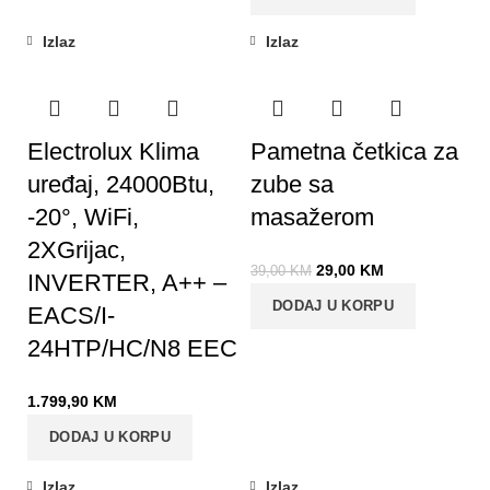
Izlaz
Izlaz
-26%
Electrolux Klima
Pametna četkica za
uređaj, 24000Btu,
zube sa
-20°, WiFi,
masažerom
2XGrijac,
29,00
KM
39,00
KM
INVERTER, A++ –
DODAJ U KORPU
EACS/I-
24HTP/HC/N8 EEC
1.799,90
KM
DODAJ U KORPU
Izlaz
Izlaz