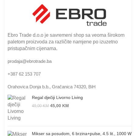
Ebro Trade d.o.o je savremeni shop sa veoma širokom
paletom proizvoda za različite namjene po izuzetno
pristupačnim cijenama.
prodaja@ebrotrade.ba
+387 62 153 707
Orahovica Donja b.b., Gračanica 74320, BiH
Regal dječiji Livorno Living
45,00
KM
49,00
KM
Mikser sa posudom, 6 brzina+pulse, 4.5 lit., 1000 W