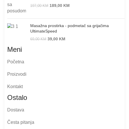
189,00
KM
197,00
KM
Masažna prostirka - podmetač sa grijačima
UltimateSpeed
39,00
KM
69,00
KM
Meni
Početna
Proizvodi
Kontakt
Ostalo
Dostava
Česta pitanja