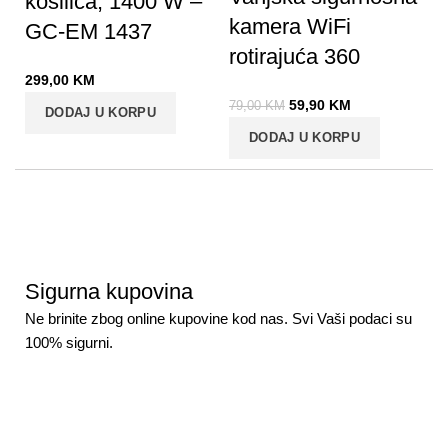
kosilica, 1400 W –
kamera WiFi
GC-EM 1437
rotirajuća 360
299,00
KM
59,90
KM
79,00
KM
DODAJ U KORPU
DODAJ U KORPU
Sigurna kupovina
Ne brinite zbog online kupovine kod nas. Svi Vaši podaci su
100% sigurni.