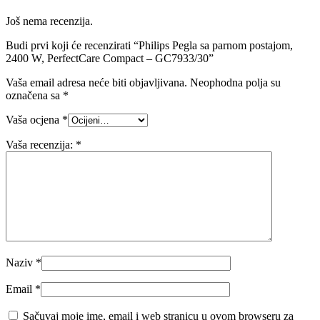
Još nema recenzija.
Budi prvi koji će recenzirati “Philips Pegla sa parnom postajom,
2400 W, PerfectCare Compact – GC7933/30”
Vaša email adresa neće biti objavljivana.
Neophodna polja su
označena sa
*
Vaša ocjena
*
Vaša recenzija:
*
Naziv
*
Email
*
Sačuvaj moje ime, email i web stranicu u ovom browseru za