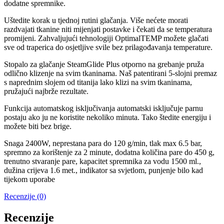
dodatne spremnike.
Uštedite korak u tjednoj rutini glačanja. Više nećete morati
razdvajati tkanine niti mijenjati postavke i čekati da se temperatura
promijeni. Zahvaljujući tehnologiji OptimalTEMP možete glačati
sve od traperica do osjetljive svile bez prilagođavanja temperature.
Stopalo za glačanje SteamGlide Plus otporno na grebanje pruža
odlično klizenje na svim tkaninama. Naš patentirani 5-slojni premaz
s naprednim slojem od titanija lako klizi na svim tkaninama,
pružajući najbrže rezultate.
Funkcija automatskog isključivanja automatski isključuje parnu
postaju ako ju ne koristite nekoliko minuta. Tako štedite energiju i
možete biti bez brige.
Snaga 2400W, neprestana para do 120 g/min, tlak max 6.5 bar,
spremno za korištenje za 2 minute, dodatna količina pare do 450 g,
trenutno stvaranje pare, kapacitet spremnika za vodu 1500 ml.,
dužina crijeva 1.6 met., indikator sa svjetlom, punjenje bilo kad
tijekom uporabe
Recenzije (0)
Recenzije