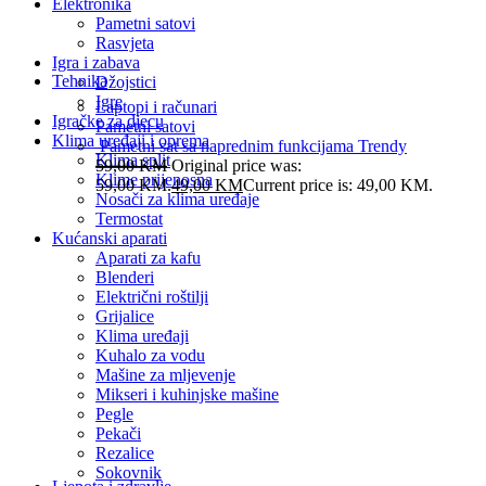
Elektronika
Pametni satovi
Rasvjeta
Igra i zabava
Tehnika
Džojstici
Igre
Laptopi i računari
Igračke za djecu
Pametni satovi
Klima uređaji i oprema
Pametni sat sa naprednim funkcijama Trendy
Klima split
59,00
KM
Original price was:
Klime prijenosna
59,00 KM.
49,00
KM
Current price is: 49,00 KM.
Nosači za klima uređaje
Termostat
Kućanski aparati
Aparati za kafu
Blenderi
Električni roštilji
Grijalice
Klima uređaji
Kuhalo za vodu
Mašine za mljevenje
Mikseri i kuhinjske mašine
Pegle
Pekači
Rezalice
Sokovnik