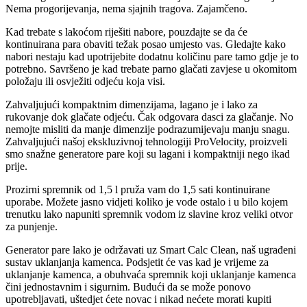
Nema progorijevanja, nema sjajnih tragova. Zajamčeno.
Kad trebate s lakoćom riješiti nabore, pouzdajte se da će
kontinuirana para obaviti težak posao umjesto vas. Gledajte kako
nabori nestaju kad upotrijebite dodatnu količinu pare tamo gdje je to
potrebno. Savršeno je kad trebate parno glačati zavjese u okomitom
položaju ili osvježiti odjeću koja visi.
Zahvaljujući kompaktnim dimenzijama, lagano je i lako za
rukovanje dok glačate odjeću. Čak odgovara dasci za glačanje. No
nemojte misliti da manje dimenzije podrazumijevaju manju snagu.
Zahvaljujući našoj ekskluzivnoj tehnologiji ProVelocity, proizveli
smo snažne generatore pare koji su lagani i kompaktniji nego ikad
prije.
Prozirni spremnik od 1,5 l pruža vam do 1,5 sati kontinuirane
uporabe. Možete jasno vidjeti koliko je vode ostalo i u bilo kojem
trenutku lako napuniti spremnik vodom iz slavine kroz veliki otvor
za punjenje.
Generator pare lako je održavati uz Smart Calc Clean, naš ugrađeni
sustav uklanjanja kamenca. Podsjetit će vas kad je vrijeme za
uklanjanje kamenca, a obuhvaća spremnik koji uklanjanje kamenca
čini jednostavnim i sigurnim. Budući da se može ponovo
upotrebljavati, uštedjet ćete novac i nikad nećete morati kupiti