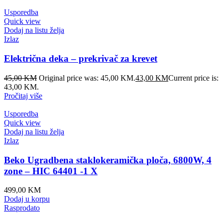
Usporedba
Quick view
Dodaj na listu želja
Izlaz
Električna deka – prekrivač za krevet
45,00
KM
Original price was: 45,00 KM.
43,00
KM
Current price is:
43,00 KM.
Pročitaj više
Usporedba
Quick view
Dodaj na listu želja
Izlaz
Beko Ugradbena staklokeramička ploča, 6800W, 4
zone – HIC 64401 -1 X
499,00
KM
Dodaj u korpu
Rasprodato