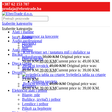
+387 62 153 707
prodaja@ebrotrade.ba
Izaberite kategoriju
Izaberite kategoriju
Alati i mašine
Kompresor za krecenje
Igra i zabava
Audio professional
Džojstici
Ostalo
Igre
Auto oprema
K10 gejmer set / tastatura miš i slušalice sa
Bicikli
mikrofonom
59,00
KM
Original price was:
Dječiji bicikli
59,00 KM.
49,00
KM
Current price is: 49,00 KM.
Djeca i bebe
Bežični joystick
49,00
KM
Original price was:
Igračke
49,00 KM.
39,00
KM
Current price is: 39,00 KM.
Dvorište
Svijetleća tabla za crtanje
Rasvjeta
23,00
KM
Solarna rasvjeta
Bežični joystick
49,00
KM
Original price was:
Raznjevi
49,00 KM.
39,00
KM
Current price is: 39,00 KM.
Električni alati i pribor
Blanje, pile
Bušilice, izvijači i pribor
Lemilice i pribor
Pištolj za ljepljenje