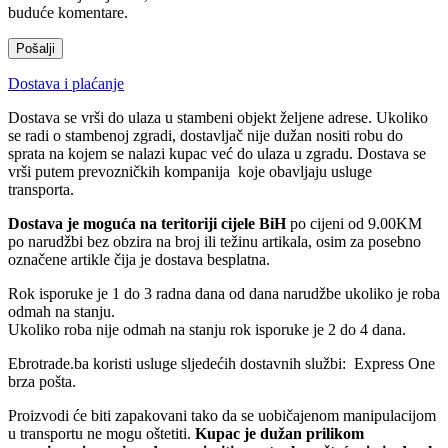
buduće komentare.
Dostava i plaćanje
Dostava se vrši do ulaza u stambeni objekt željene adrese. Ukoliko
se radi o stambenoj zgradi, dostavljač nije dužan nositi robu do
sprata na kojem se nalazi kupac već do ulaza u zgradu. Dostava se
vrši putem prevozničkih kompanija koje obavljaju usluge
transporta.
Dostava je moguća na teritoriji cijele BiH
po cijeni od 9.00KM
po narudžbi bez obzira na broj ili težinu artikala, osim za posebno
označene artikle čija je dostava besplatna.
Rok isporuke je 1 do 3 radna dana od dana narudžbe ukoliko je roba
odmah na stanju.
Ukoliko roba nije odmah na stanju rok isporuke je 2 do 4 dana.
Ebrotrade.ba koristi usluge sljedećih dostavnih službi: Express One
brza pošta.
Proizvodi će biti zapakovani tako da se uobičajenom manipulacijom
u transportu ne mogu oštetiti.
Kupac je dužan prilikom