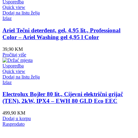
Usporedba
Quick view
Dodaj na listu želja
Izlaz
Ariel Tečni deterđent, gel, 4.95 lit., Professional
Color – Ariel Washing gel 4,95 l Color
39,90
KM
Pročitaj više
Usporedba
Quick view
Dodaj na listu želja
Izlaz
Electrolux Bojler 80 lit., Cijevni električni grijač
(TEN), 2kW, IPX4 – EWH 80 GLD Eco EEC
499,90
KM
Dodaj u korpu
Rasprodato