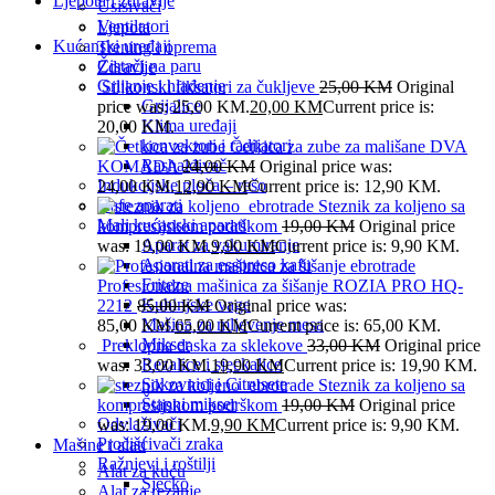
Ljepota i zdravlje
Usisivači
Ventilatori
Ljepota
Kućanski uređaji
Trening i oprema
Čistači na paru
Zdravlje
Grijanje i hlađenje
Silikonski fiksatori za čukljeve
25,00
KM
Original
Grijalice
price was: 25,00 KM.
20,00
KM
Current price is:
Klima uređaji
20,00 KM.
konvektori i radijatori
Četkica za zube za mališane DVA
Rashalđivač
KOMADA
24,00
KM
Original price was:
Indukcijske ploča – rešo
24,00 KM.
12,90
KM
Current price is: 12,90 KM.
Kafe aparati
Steznik za koljeno sa
Mali kućanski aparati
kompresijskom podrškom
19,00
KM
Original price
Aparat za vakumiranje
was: 19,00 KM.
9,90
KM
Current price is: 9,90 KM.
Aparati za esspreso kafu
Friteze
Profesionalna mašinica za šišanje ROZIA PRO HQ-
Kuhinjske vage
2212
85,00
KM
Original price was:
Mašina za mljevenje mesa
85,00 KM.
65,00
KM
Current price is: 65,00 KM.
Mikser
Preklopna daska za sklekove
33,00
KM
Original price
Rezalice i sjeckalice
was: 33,00 KM.
19,90
KM
Current price is: 19,90 KM.
Sokovnici i Citrusete
Steznik za koljeno sa
Štapni mikser
kompresijskom podrškom
19,00
KM
Original price
Odvlaživači
was: 19,00 KM.
9,90
KM
Current price is: 9,90 KM.
Pročišćivači zraka
Mašine i alati
Ražnjevi i roštilji
Alat za kuću
Sjecko
Alat za rezanje