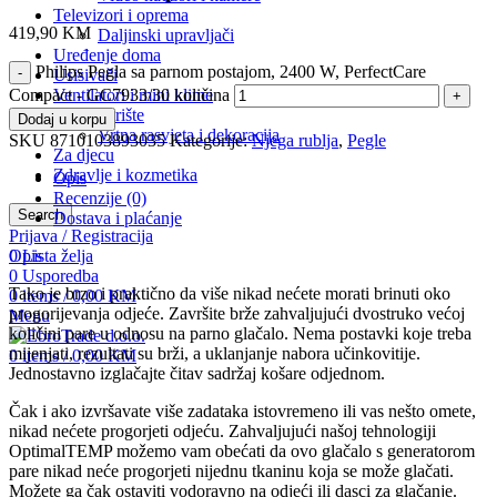
Televizori i oprema
419,90
KM
Daljinski upravljači
Uređenje doma
Philips Pegla sa parnom postajom, 2400 W, PerfectCare
Usisivači
Ventilatori i mini klime
Compact - GC7933/30 količina
Vrt i dvorište
Dodaj u korpu
Vrtna rasvjeta i dekoracija
SKU
8710103893035
Kategorije:
Njega rublja
,
Pegle
Za djecu
Zdravlje i kozmetika
Opis
Recenzije (0)
Search
Dostava i plaćanje
Prijava / Registracija
0
Lista želja
Opis
0
Usporedba
Tako je brzo i praktično da više nikad nećete morati brinuti oko
0
items
/
0,00
KM
progorijevanja odjeće. Završite brže zahvaljujući dvostruko većoj
Menu
količini pare u odnosu na parno glačalo. Nema postavki koje treba
mijenjati, rezultati su brži, a uklanjanje nabora učinkovitije.
0
items
/
0,00
KM
Jednostavno izglačajte čitav sadržaj košare odjednom.
Čak i ako izvršavate više zadataka istovremeno ili vas nešto omete,
nikad nećete progorjeti odjeću. Zahvaljujući našoj tehnologiji
OptimalTEMP možemo vam obećati da ovo glačalo s generatorom
pare nikad neće progorjeti nijednu tkaninu koja se može glačati.
Možete ga čak ostaviti vodoravno na odjeći ili dasci za glačanje.