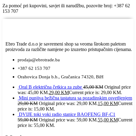
Za pomoć pri kupovini, savjet ili narudžbu, pozovite broj: +387 62
153 707
Ebro Trade d.o.o je savremeni shop sa veoma širokom paletom
proizvoda za različite namjene po izuzetno pristupačnim cijenama.
prodaja@ebrotrade.ba
+387 62 153 707
Orahovica Donja b.b., Gračanica 74320, BiH
Oral B električna četkica za zube
45,00
KM
Original price
was: 45,00 KM.
29,00
KM
Current price is: 29,00 KM.
Mini punjiva bežična tastatura sa pozadinskim osvetljenjem
29,00
KM
Original price was: 29,00 KM.
15,00
KM
Current
price is: 15,00 KM.
DVIJE toki voki radio stanice BAOFENG BF-C1
59,00
KM
Original price was: 59,00 KM.
55,00
KM
Current
price is: 55,00 KM.