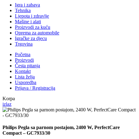
Igra i zabava
Tehnika
Ljepota i zdravlje
Mašine i alati
Proizvodi za kuću
Oprema za automobile
Igračke za djecu
Trgovina
Početna
Proizvodi
Česta pitanja
Kontakt
Lista želja
Usporedba
Prijava / Registracija
Korpa
izlaz
Philips Pegla sa parnom postajom, 2400 W, PerfectCare
Compact – GC7933/30