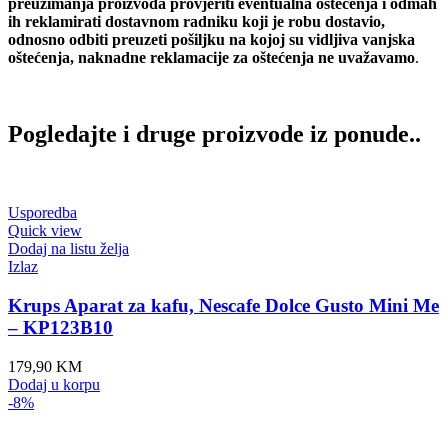
preuzimanja proizvoda provjeriti eventualna oštećenja i odmah
ih reklamirati dostavnom radniku koji je robu dostavio,
odnosno odbiti preuzeti pošiljku na kojoj su vidljiva vanjska
oštećenja, naknadne reklamacije za oštećenja ne uvažavamo
.
Pogledajte i druge proizvode iz ponude..
Usporedba
Quick view
Dodaj na listu želja
Izlaz
Krups Aparat za kafu, Nescafe Dolce Gusto Mini Me
– KP123B10
179,90
KM
Dodaj u korpu
-8%