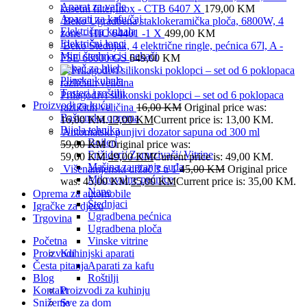
Aparat za vafle
kasetni filter,Inox - CTB 6407 X
179,00
KM
Aparati za kafu/čaj
Beko Ugradbena staklokeramička ploča, 6800W, 4
Električna kuhala
zone - HIC 64401 -1 X
499,00
KM
Električni lonci
Beko Štednjak, 4 električne ringle, pećnica 67l, A -
Mini štednjaci i pekači
FSE 66000 GS
649,00
KM
Pekač za hljeb
Plinska kuhala
Tosteri i roštilji
Prilagodivi silikonski poklopci – set od 6 poklopaca
Proizvodi za kuću
različitih veličina
16,00
KM
Original price was:
Baštenska oprema
16,00 KM.
13,00
KM
Current price is: 13,00 KM.
Bijela tehnika
Automatski punjivi dozator sapuna od 300 ml
Bojleri
59,00
KM
Original price was:
Frižideri/ Zamrzivači/ Vitrine
59,00 KM.
49,00
KM
Current price is: 49,00 KM.
Mašina za pranje suđa
Višenamjenski držač 3 u 1
45,00
KM
Original price
Mikrovalne pećnice
was: 45,00 KM.
35,00
KM
Current price is: 35,00 KM.
Nape
Oprema za automobile
Štednjaci
Igračke za djecu
Ugradbena pećnica
Trgovina
Ugradbena ploča
Početna
Vinske vitrine
Proizvodi
Kuhinjski aparati
Česta pitanja
Aparati za kafu
Blog
Roštilji
Kontakt
Proizvodi za kuhinju
Sniženje
Sve za dom