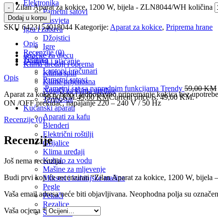
Elektronika
Zilan Aparat za kokice, 1200 W, bijela - ZLN8044/WH količina
Pametni satovi
Dodaj u korpu
Rasvjeta
SKU
6423154018044
Kategorije:
Aparat za kokice
,
Priprema hrane
Igra i zabava
Džojstici
Opis
Igre
Recenzije (0)
Igračke za djecu
Tehnika
Dostava i plaćanje
Klima uređaji i oprema
Laptopi i računari
Klima split
Opis
Pametni satovi
Klime prijenosna
Pametni sat sa naprednim funkcijama Trendy
59,00
KM
Nosači za klima uređaje
Aparat za kokice, brzo i jednostavno pripremanje kokica bez upotrebe ul
59,00 KM.
49,00
KM
Current price is: 49,00 KM.
Termostat
ON /OFF prekidač, napajanje 220 – 240 V / 50 Hz
Kućanski aparati
Aparati za kafu
Recenzije (0)
Blenderi
Električni roštilji
Recenzije
Grijalice
Klima uređaji
Kuhalo za vodu
Još nema recenzija.
Mašine za mljevenje
Budi prvi koji će recenzirati “Zilan Aparat za kokice, 1200 W, bij
Mikseri i kuhinjske mašine
Pegle
Vaša email adresa neće biti objavljivana.
Neophodna polja su označe
Pekači
Rezalice
Vaša ocjena
*
Sokovnik