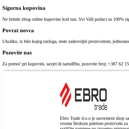
Sigurna kupovina
Ne brinite zbog online kupovine kod nas. Svi Vaši podaci su 100% si
Povrat novca
Ukoliko, iz bilo kojeg razloga, niste zadovoljni proizvodom, jednost
Pozovite nas
Za pomoć pri kupovini, savjet ili narudžbu, pozovite broj: +387 62 1
Ebro Trade d.o.o je savremeni shop s
veoma širokom paletom proizvoda za
različite namjene po izuzetno pristup