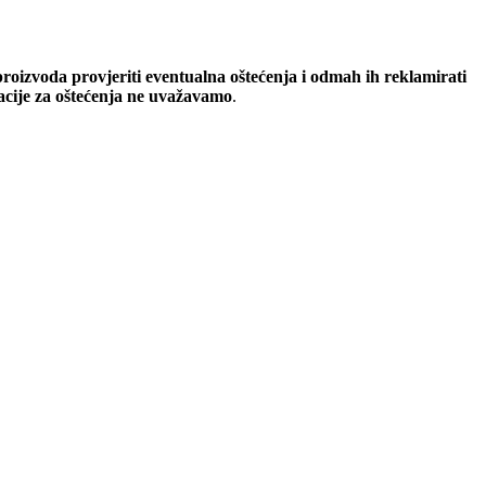
oizvoda provjeriti eventualna oštećenja i odmah ih reklamirati
macije za oštećenja ne uvažavamo
.