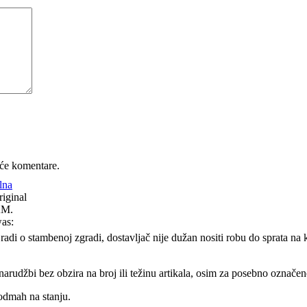
 was:
će komentare.
lna
iginal
KM.
was:
 radi o stambenoj zgradi, dostavljač nije dužan nositi robu do sprata n
rudžbi bez obzira na broj ili težinu artikala, osim za posebno označene 
odmah na stanju.