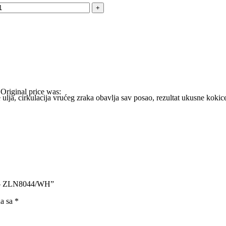
Original price was:
ja, cirkulacija vrućeg zraka obavlja sav posao, rezultat ukusne kokice s
ela – ZLN8044/WH”
na sa
*