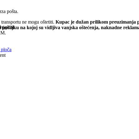
rza pošta.
transportu ne mogu oštetiti.
Kupac je dužan prilikom preuzimanja pr
riginal
i pošiljku na kojoj su vidljiva vanjska oštećenja, naknadne rekla
KM.
 ploča
ent