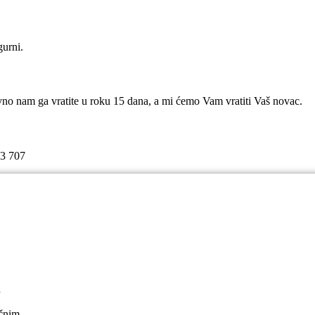
gurni.
avno nam ga vratite u roku 15 dana, a mi ćemo Vam vratiti Vaš novac.
53 707
a
ačnim