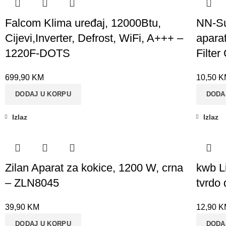
Falcom Klima uređaj, 12000Btu,
NN-Su
Cijevi,Inverter, Defrost, WiFi, A+++ –
aparat
1220F-DOTS
Filter
699,90
KM
10,50
K
DODAJ U KORPU
DODA
Izlaz
Izlaz
Zilan Aparat za kokice, 1200 W, crna
kwb Li
– ZLN8045
tvrdo
39,90
KM
12,90
K
DODAJ U KORPU
DODA