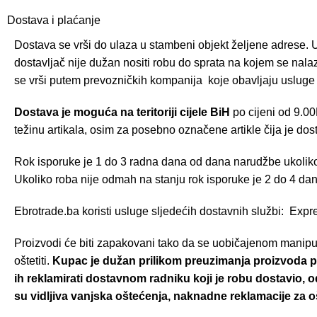
Dostava i plaćanje
Dostava se vrši do ulaza u stambeni objekt željene adrese. U
dostavljač nije dužan nositi robu do sprata na kojem se nal
se vrši putem prevozničkih kompanija koje obavljaju usluge 
Dostava je moguća na teritoriji cijele BiH
po cijeni od 9.00
težinu artikala, osim za posebno označene artikle čija je dos
Rok isporuke je 1 do 3 radna dana od dana narudžbe ukoliko
Ukoliko roba nije odmah na stanju rok isporuke je 2 do 4 dan
Ebrotrade.ba koristi usluge sljedećih dostavnih službi: Expr
Proizvodi će biti zapakovani tako da se uobičajenom manipu
oštetiti.
Kupac je dužan prilikom preuzimanja proizvoda pr
ih reklamirati dostavnom radniku koji je robu dostavio, o
su vidljiva vanjska oštećenja, naknadne reklamacije za