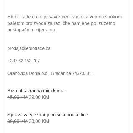
Ebro Trade d.o.o je savremeni shop sa veoma širokom
paletom proizvoda za različite namjene po izuzetno
pristupačnim cijenama.
prodaja@ebrotrade.ba
+387 62 153 707
Orahovica Donja b.b., Gračanica 74320, BiH
Brza ultrazračna mini klima
45,00
KM
29,00
KM
Sprava za vježbanje mišića podlaktice
39,00
KM
23,00
KM