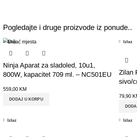
Pogledajte i druge proizvode iz ponude..
Izlaz
Izlaz
Ninja Aparat za sladoled, 10u1,
Zilan 
800W, kapacitet 709 ml. – NC501EU
sivo/
559,00
KM
79,90
K
DODAJ U KORPU
DODA
Izlaz
Izlaz