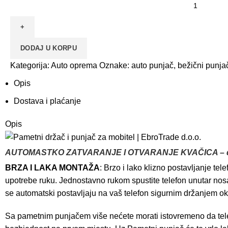
DODAJ U KORPU
Kategorija:
Auto oprema
Oznake:
auto punjač
,
bežični punja
Opis
Dostava i plaćanje
Opis
AUTOMASTKO ZATVARANJE I OTVARANJE KVAČICA – 
BRZA I LAKA MONTAŽA
: Brzo i lako klizno postavljanje t
upotrebe ruku. Jednostavno rukom spustite telefon unutar nosa
se automatski postavljaju na vaš telefon sigurnim držanjem ok
Sa pametnim punjačem više nećete morati istovremeno da telefon