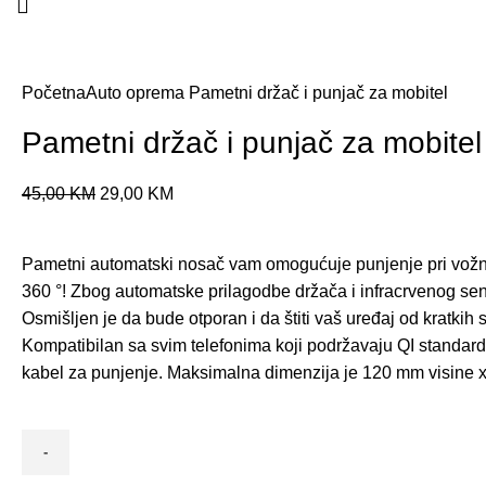
Click to enlarge
Početna
Auto oprema
Pametni držač i punjač za mobitel
Pametni držač i punjač za mobitel
45,00
KM
29,00
KM
Pametni automatski nosač vam omogućuje punjenje pri vožnj
360 °! Zbog automatske prilagodbe držača i infracrvenog senzo
Osmišljen je da bude otporan i da štiti vaš uređaj od kratkih 
Kompatibilan sa svim telefonima koji podržavaju QI standar
kabel za punjenje. Maksimalna dimenzija je 120 mm visine x