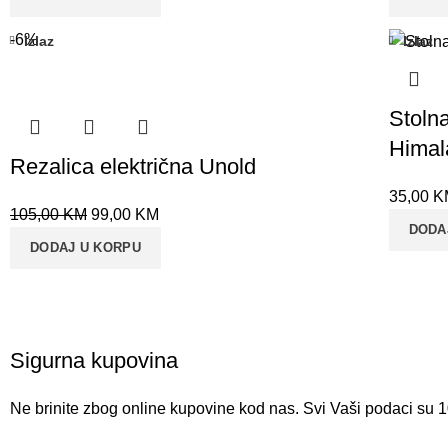
-6%
Izlaz
Izlaz
Stolna
Himal
Rezalica električna Unold
35,00
K
105,00
KM
99,00
KM
DODA
DODAJ U KORPU
Sigurna kupovina
Ne brinite zbog online kupovine kod nas. Svi Vaši podaci su 