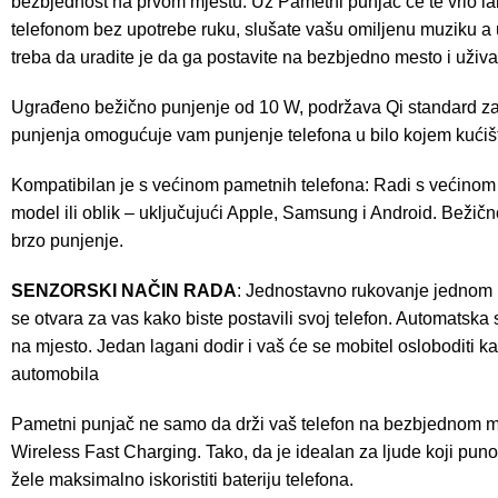
bezbjednost na prvom mjestu. Uz Pametni punjač će te vrlo lak
telefonom bez upotrebe ruku, slušate vašu omiljenu muziku a 
treba da uradite je da ga postavite na bezbjedno mesto i uživat
Ugrađeno bežično punjenje od 10 W, podržava Qi standard za
punjenja omogućuje vam punjenje telefona u bilo kojem kućiš
Kompatibilan je s većinom pametnih telefona: Radi s većinom 
model ili oblik – uključujući Apple, Samsung i Android. Beži
brzo punjenje.
SENZORSKI NAČIN RADA
: Jednostavno rukovanje jednom 
se otvara za vas kako biste postavili svoj telefon. Automatska 
na mjesto. Jedan lagani dodir i vaš će se mobitel osloboditi kak
automobila
Pametni punjač ne samo da drži vaš telefon na bezbjednom mj
Wireless Fast Charging. Tako, da je idealan za ljude koji puno
žele maksimalno iskoristiti bateriju telefona.