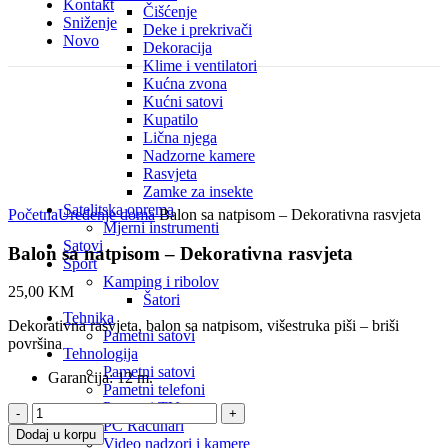
Kontakt
Čišćenje
Sniženje
Deke i prekrivači
Novo
Dekoracija
Klime i ventilatori
Kućna zvona
Kućni satovi
Kupatilo
Lična njega
Nadzorne kamere
Rasvjeta
Zamke za insekte
Click to enlarge
Satelitska oprema
Početna
Uređenje doma
Balon sa natpisom – Dekorativna rasvjeta
Mjerni instrumenti
Satovi
Balon sa natpisom – Dekorativna rasvjeta
Sport
Kamping i ribolov
25,00
KM
Šatori
Tehnika
Dekorativna rasvjeta, balon sa natpisom, višestruka piši – briši
Pametni satovi
površina
Tehnologija
Pametni satovi
Garancija:
12 m.
Pametni telefoni
Pametni TV
Balon
PC Računari
sa
Dodaj u korpu
Video nadzori i kamere
natpisom