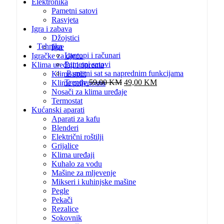
Elektronika
Pametni satovi
Rasvjeta
Igra i zabava
Džojstici
Tehnika
Igre
Laptopi i računari
Igračke za djecu
Pametni satovi
Klima uređaji i oprema
Pametni sat sa naprednim funkcijama
Klima split
Original
Current
Trendy
59,00
KM
49,00
KM
Klime prijenosna
price
price
Nosači za klima uređaje
was:
is:
Termostat
59,00 KM.
49,00 KM.
Kućanski aparati
Aparati za kafu
Blenderi
Električni roštilji
Grijalice
Klima uređaji
Kuhalo za vodu
Mašine za mljevenje
Mikseri i kuhinjske mašine
Pegle
Pekači
Rezalice
Sokovnik