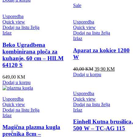
Sale
Usporedba
Quick view
Usporedba
Dodaj na listu želja
Quick view
Izlaz
Dodaj na listu želja
Izlaz
Beko Ugradbena
Aparat za kokice 1200
kombinirana ploča za
W
kuhanje, 60 cm – HILM
64120 S
Original
Current
40,00
KM
39,90
KM
price
price
Dodaj u korpu
649,00
KM
was:
is:
Dodaj u korpu
40,00 KM.
39,90 KM.
Usporedba
Usporedba
Quick view
Quick view
Dodaj na listu želja
Dodaj na listu želja
Izlaz
Izlaz
Einhell Kutna brusilica,
Magična plazma kugla
500 W – TC-AG 115
prečnika 8cm –