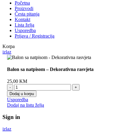
Početna
Proizvodi
Česta pitanja
Kontakt
Lista želja
Usporedba
Prijava / Registracija
Korpa
izlaz
Balon sa natpisom – Dekorativna rasvjeta
25,00
KM
Balon
sa
Dodaj u korpu
natpisom
Usporedba
-
Dodaj na listu želja
Dekorativna
rasvjeta
Sign in
količina
izlaz