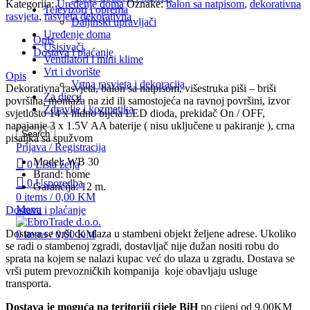
Kategorija:
Uređenje doma
Oznake:
balon sa natpisom
,
dekorativna
Televizori i oprema
-
rasvjeta
,
rasvjeta dekorativna
Daljinski upravljači
Dekorativna
Uređenje doma
rasvjeta
Opis
Usisivači
količina
Dostava i plaćanje
Ventilatori i mini klime
Vrt i dvorište
Opis
Vrtna rasvjeta i dekoracija
Dekorativna rasvjeta, balon sa natpisom, višestruka piši – briši
Za djecu
površina, montaža na zid ili samostojeća na ravnoj površini, izvor
Zdravlje i kozmetika
svjetlosto 14 x hldno bijela LED dioda, prekidač On / OFF,
napajanje 3 x 1.5V AA baterije ( nisu uključene u pakiranje ), crna
Search
pisaljka sa spužvom
Prijava / Registracija
Model:
WB 30
0
Lista želja
Brand:
home
0
Usporedba
Garancija:
12 m.
0
items
/
0,00
KM
Menu
Dostava i plaćanje
Dostava se vrši do ulaza u stambeni objekt željene adrese. Ukoliko
0
items
/
0,00
KM
se radi o stambenoj zgradi, dostavljač nije dužan nositi robu do
sprata na kojem se nalazi kupac već do ulaza u zgradu. Dostava se
vrši putem prevozničkih kompanija koje obavljaju usluge
transporta.
Dostava je moguća na teritoriji cijele BiH
po cijeni od 9.00KM