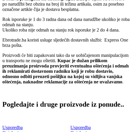
po narudžbi bez obzira na broj ili težinu artikala, osim za posebno
označene artikle čija je dostava besplatna.
Rok isporuke je 1 do 3 radna dana od dana narudžbe ukoliko je roba
odmah na stanju.
Ukoliko roba nije odmah na stanju rok isporuke je 2 do 4 dana.
Ebrotrade.ba koristi usluge sljedećih dostavnih službi: Express One
brza pošta.
Proizvodi će biti zapakovani tako da se uobičajenom manipulacijom
u transportu ne mogu oštetiti.
Kupac je dužan prilikom
preuzimanja proizvoda provjeriti eventualna oštećenja i odmah
ih reklamirati dostavnom radniku koji je robu dostavio,
odnosno odbiti preuzeti pošiljku na kojoj su vidljiva vanjska
oštećenja, naknadne reklamacije za oštećenja ne uvažavamo
.
Pogledajte i druge proizvode iz ponude..
Usporedba
Usporedba