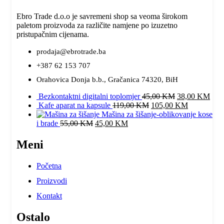
Ebro Trade d.o.o je savremeni shop sa veoma širokom
paletom proizvoda za različite namjene po izuzetno
pristupačnim cijenama.
prodaja@ebrotrade.ba
+387 62 153 707
Orahovica Donja b.b., Gračanica 74320, BiH
Original
Curr
Bezkontaktni digitalni toplomjer
45,00
KM
38,00
KM
Original
price
Current
pric
Kafe aparat na kapsule
119,00
KM
105,00
KM
price
was:
price
is:
Mašina za šišanje-oblikovanje kose
Original
Current
was:
45,00 KM.
is:
38,
i brade
55,00
KM
45,00
KM
price
price
119,00 KM.
105,00 KM
was:
is:
Meni
55,00 KM.
45,00 KM.
Početna
Proizvodi
Kontakt
Ostalo