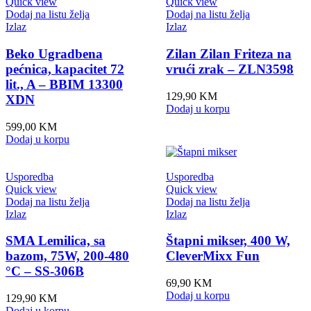
Quick view
Quick view
Dodaj na listu želja
Dodaj na listu želja
Izlaz
Izlaz
Beko Ugradbena
Zilan Zilan Friteza na
pećnica, kapacitet 72
vrući zrak – ZLN3598
lit., A – BBIM 13300
129,90
KM
XDN
Dodaj u korpu
599,00
KM
Dodaj u korpu
Usporedba
Usporedba
Quick view
Quick view
Dodaj na listu želja
Dodaj na listu želja
Izlaz
Izlaz
SMA Lemilica, sa
Štapni mikser, 400 W,
bazom, 75W, 200-480
CleverMixx Fun
°C – SS-306B
69,90
KM
Dodaj u korpu
129,90
KM
Dodaj u korpu