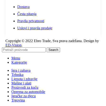
Dostava
Česta pitanja
Pravila privatnosti
Uslovi i pravila prodaje
Copyright © 2022 Ebro Trade, Sva prava zadržana. Design by
ED-Vision
.
Search
Menu
Kategorije
Igra i zabava
Tehnika
Ljepota i zdravlje
Mašine i alati
Proizvodi za kuću
Oprema za automobile
Igračke za djecu
Trgovina