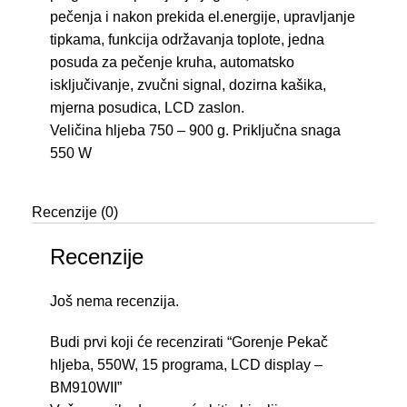
pečenja i nakon prekida el.energije, upravljanje
tipkama, funkcija održavanja toplote, jedna
posuda za pečenje kruha, automatsko
isključivanje, zvučni signal, dozirna kašika,
mjerna posudica, LCD zaslon.
Veličina hljeba 750 – 900 g. Priključna snaga
550 W
Recenzije (0)
Recenzije
Još nema recenzija.
Budi prvi koji će recenzirati “Gorenje Pekač
hljeba, 550W, 15 programa, LCD display –
BM910WII”