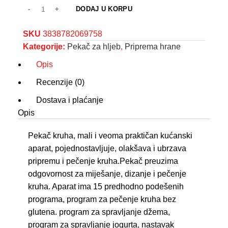
DODAJ U KORPU
SKU
3838782069758
Kategorije:
Pekač za hljeb
,
Priprema hrane
Opis
Recenzije (0)
Dostava i plaćanje
Opis
Pekač kruha, mali i veoma praktičan kućanski
aparat, pojednostavljuje, olakšava i ubrzava
pripremu i pečenje kruha.Pekač preuzima
odgovornost za miješanje, dizanje i pečenje
kruha. Aparat ima 15 predhodno podešenih
programa, program za pečenje kruha bez
glutena. program za spravljanje džema,
program za spravljanje jogurta, nastavak