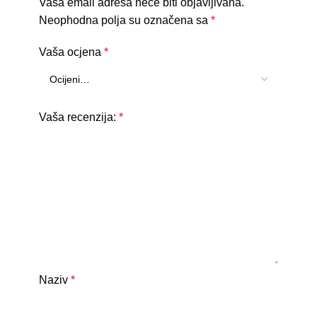
Vaša email adresa neće biti objavljivana.
Neophodna polja su označena sa
*
Vaša ocjena
*
Vaša recenzija:
*
Naziv
*