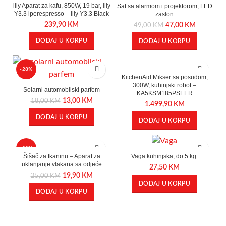
illy Aparat za kafu, 850W, 19 bar, illy
Sat sa alarmom i projektorom, LED
Y3.3 iperespresso – Illy Y3.3 Black
zaslon
239,90
KM
47,00
KM
49,00
KM
DODAJ U KORPU
DODAJ U KORPU
-28%
KitchenAid Mikser sa posudom,
300W, kuhinjski robot –
Solarni automobilski parfem
KA5KSM185PSEER
13,00
KM
18,00
KM
1.499,90
KM
DODAJ U KORPU
DODAJ U KORPU
-20%
Šišač za tkaninu – Aparat za
Vaga kuhinjska, do 5 kg.
uklanjanje vlakana sa odjeće
27,50
KM
19,90
KM
25,00
KM
DODAJ U KORPU
DODAJ U KORPU