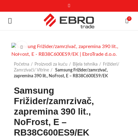
0
Click to enlarge
Početna
Proizvodi za kuću
Bijela tehnika
Frižideri/
Zamrzivači/ Vitrine
Samsung Frižider/zamrzivač,
zapremina 390 lit., NoFrost, E – RB38C600ES9/EK
Samsung
Frižider/zamrzivač,
zapremina 390 lit.,
NoFrost, E –
RB38C600ES9/EK