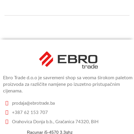
Ebro Trade d.o.o je savremeni shop sa veoma širokom paletom
proizvoda za različite namjene po izuzetno pristupačnim
cijenama.
prodaja@ebrotrade.ba
+387 62 153 707
Orahovica Donja b.b., Gračanica 74320, BiH
Racunar i5-4570 3.3ghz