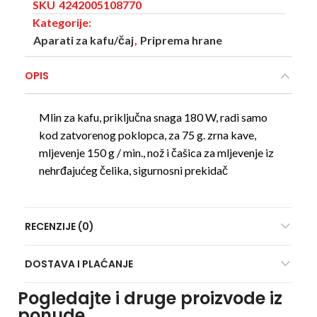
SKU
4242005108770
Kategorije:
Aparati za kafu/čaj
,
Priprema hrane
OPIS
Mlin za kafu, priključna snaga 180 W, radi samo
kod zatvorenog poklopca, za 75 g. zrna kave,
mljevenje 150 g / min., nož i čašica za mljevenje iz
nehrđajućeg čelika, sigurnosni prekidač
RECENZIJE (0)
DOSTAVA I PLAĆANJE
Pogledajte i druge proizvode iz
ponude..