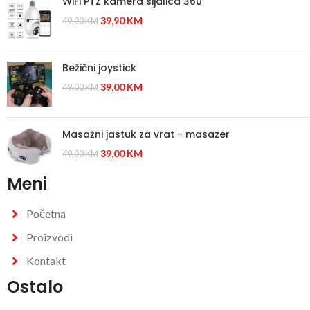
WiFi PTZ kamera sijalica 360
39,90
KM
49,00
KM
Bežični joystick
39,00
KM
49,00
KM
Masažni jastuk za vrat - masazer
39,00
KM
49,00
KM
Meni
Početna
Proizvodi
Kontakt
Ostalo