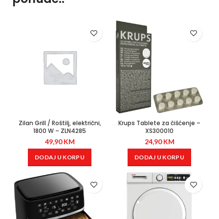
Zilan Grill / Roštilj, električni,
Krups Tablete za čišćenje –
1800 W – ZLN4285
XS300010
49,90
KM
24,90
KM
DODAJ U KORPU
DODAJ U KORPU