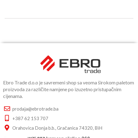
Ebro Trade d.o.o je savremeni shop sa veoma širokom paletom
proizvoda za različite namjene po izuzetno pristupačnim
cijenama.
prodaja@ebrotrade.ba
+387 62 153 707
Orahovica Donja b.b., Gračanica 74320, BiH