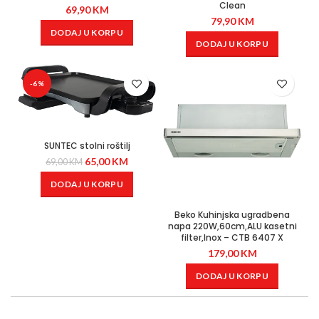
Clean
69,90
KM
79,90
KM
DODAJ U KORPU
DODAJ U KORPU
-6%
SUNTEC stolni roštilj
65,00
KM
69,00
KM
DODAJ U KORPU
Beko Kuhinjska ugradbena
napa 220W,60cm,ALU kasetni
filter,Inox – CTB 6407 X
179,00
KM
DODAJ U KORPU