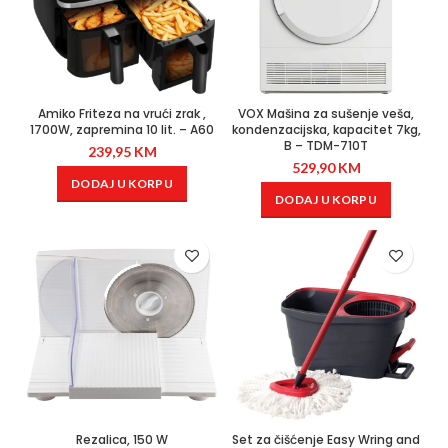
Amiko Friteza na vrući zrak ,
VOX Mašina za sušenje veša,
1700W, zapremina 10 lit. – A60
kondenzacijska, kapacitet 7kg,
B – TDM-710T
239,95
KM
529,90
KM
DODAJ U KORPU
DODAJ U KORPU
Rezalica, 150 W
Set za čišćenje Easy Wring and