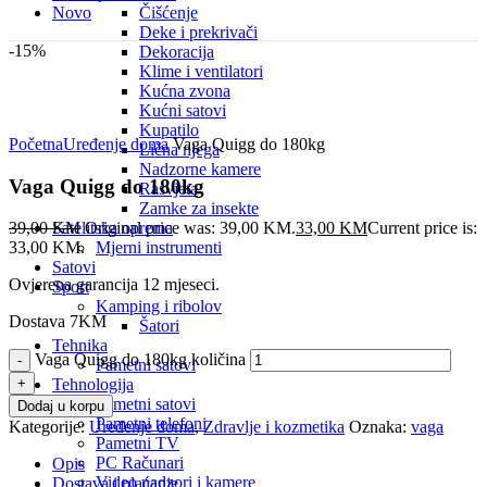
Novo
Čišćenje
Deke i prekrivači
-15%
Dekoracija
Klime i ventilatori
Kućna zvona
Kućni satovi
Click to enlarge
Kupatilo
Početna
Uređenje doma
Vaga Quigg do 180kg
Lična njega
Nadzorne kamere
Vaga Quigg do 180kg
Rasvjeta
Zamke za insekte
Satelitska oprema
39,00
KM
Original price was: 39,00 KM.
33,00
KM
Current price is:
Mjerni instrumenti
33,00 KM.
Satovi
Ovjerena garancija 12 mjeseci.
Sport
Kamping i ribolov
Dostava 7KM
Šatori
Tehnika
Vaga Quigg do 180kg količina
Pametni satovi
Tehnologija
Pametni satovi
Dodaj u korpu
Pametni telefoni
Kategorije:
Uređenje doma
,
Zdravlje i kozmetika
Oznaka:
vaga
Pametni TV
PC Računari
Opis
Video nadzori i kamere
Dostava i plaćanje