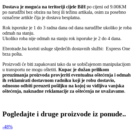
Dostava je moguća na teritoriji cijele BiH
po cijeni od 9.00KM
po narudžbi bez obzira na broj ili težinu artikala, osim za posebno
označene artikle čija je dostava besplatna.
Rok isporuke je 1 do 3 radna dana od dana narudžbe ukoliko je roba
odmah na stanju.
Ukoliko roba nije odmah na stanju rok isporuke je 2 do 4 dana.
Ebrotrade.ba koristi usluge sljedećih dostavnih službi: Express One
brza pošta.
Proizvodi će biti zapakovani tako da se uobičajenom manipulacijom
u transportu ne mogu oštetiti.
Kupac je dužan prilikom
preuzimanja proizvoda provjeriti eventualna oštećenja i odmah
ih reklamirati dostavnom radniku koji je robu dostavio,
odnosno odbiti preuzeti pošiljku na kojoj su vidljiva vanjska
oštećenja, naknadne reklamacije za oštećenja ne uvažavamo
.
Pogledajte i druge proizvode iz ponude..
-48%