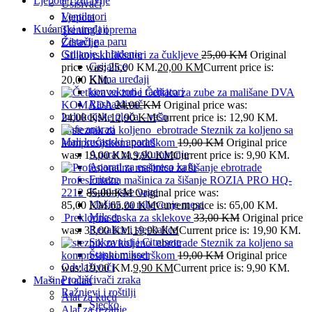
Ljepota i zdravlje
Usisivači
Ventilatori
Ljepota
Kućanski uređaji
Trening i oprema
Čistači na paru
Zdravlje
Grijanje i hlađenje
Silikonski fiksatori za čukljeve
25,00
KM
Original
Grijalice
price was: 25,00 KM.
20,00
KM
Current price is:
Klima uređaji
20,00 KM.
konvektori i radijatori
Četkica za zube za mališane DVA
Rashalđivač
KOMADA
24,00
KM
Original price was:
Indukcijske ploča – rešo
24,00 KM.
12,90
KM
Current price is: 12,90 KM.
Kafe aparati
Steznik za koljeno sa
Mali kućanski aparati
kompresijskom podrškom
19,00
KM
Original price
Aparat za vakumiranje
was: 19,00 KM.
9,90
KM
Current price is: 9,90 KM.
Aparati za esspreso kafu
Friteze
Profesionalna mašinica za šišanje ROZIA PRO HQ-
Kuhinjske vage
2212
85,00
KM
Original price was:
Mašina za mljevenje mesa
85,00 KM.
65,00
KM
Current price is: 65,00 KM.
Mikser
Preklopna daska za sklekove
33,00
KM
Original price
Rezalice i sjeckalice
was: 33,00 KM.
19,90
KM
Current price is: 19,90 KM.
Sokovnici i Citrusete
Steznik za koljeno sa
Štapni mikser
kompresijskom podrškom
19,00
KM
Original price
Odvlaživači
was: 19,00 KM.
9,90
KM
Current price is: 9,90 KM.
Pročišćivači zraka
Mašine i alati
Ražnjevi i roštilji
Alat za kuću
Sjecko
Alat za rezanje