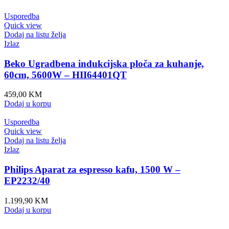
Usporedba
Quick view
Dodaj na listu želja
Izlaz
Beko Ugradbena indukcijska ploča za kuhanje,
60cm, 5600W – HII64401QT
459,00
KM
Dodaj u korpu
Usporedba
Quick view
Dodaj na listu želja
Izlaz
Philips Aparat za espresso kafu, 1500 W –
EP2232/40
1.199,90
KM
Dodaj u korpu