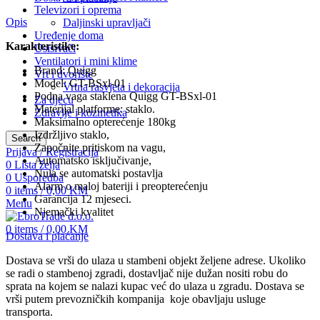
Televizori i oprema
Opis
Daljinski upravljači
Uređenje doma
Karakteristike:
Usisivači
Ventilatori i mini klime
Brand: Quigg
Vrt i dvorište
Model: GT-BSxl-01
Vrtna rasvjeta i dekoracija
Podna vaga staklena Quigg GT-BSxl-01
Za djecu
Materijal platforme: staklo.
Zdravlje i kozmetika
Maksimalno opterećenje 180kg
Izdržljivo staklo,
Search
Započnite pritiskom na vagu,
Prijava / Registracija
Automatsko isključivanje,
0
Lista želja
Nula se automatski postavlja
0
Usporedba
Alarm o maloj bateriji i preopterećenju
0
items
/
0,00
KM
Garancija 12 mjeseci.
Menu
Njemački kvalitet
0
items
/
0,00
KM
Dostava i plaćanje
Dostava se vrši do ulaza u stambeni objekt željene adrese. Ukoliko
se radi o stambenoj zgradi, dostavljač nije dužan nositi robu do
sprata na kojem se nalazi kupac već do ulaza u zgradu. Dostava se
vrši putem prevozničkih kompanija koje obavljaju usluge
transporta.