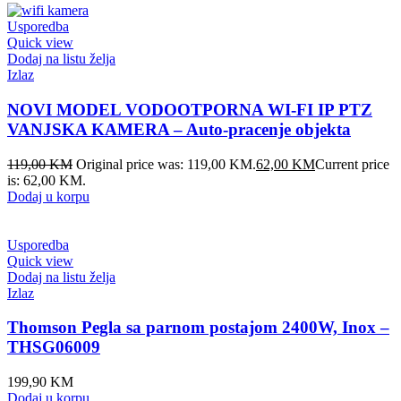
Usporedba
Quick view
Dodaj na listu želja
Izlaz
NOVI MODEL VODOOTPORNA WI-FI IP PTZ
VANJSKA KAMERA – Auto-pracenje objekta
119,00
KM
Original price was: 119,00 KM.
62,00
KM
Current price
is: 62,00 KM.
Dodaj u korpu
Usporedba
Quick view
Dodaj na listu želja
Izlaz
Thomson Pegla sa parnom postajom 2400W, Inox –
THSG06009
199,90
KM
Dodaj u korpu