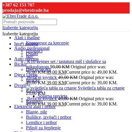
+387 62 153 707
prodaja@ebrotrade.ba
Izaberite kategoriju
Izaberite kategoriju
Alati i mašine
Kompresor za krecenje
Igra i zabava
Audio professional
Džojstici
Ostalo
Igre
Auto oprema
K10 gejmer set / tastatura miš i slušalice sa
Bicikli
mikrofonom
59,00
KM
Original price was:
Dječiji bicikli
59,00 KM.
49,00
KM
Current price is: 49,00 KM.
Djeca i bebe
Bežični joystick
49,00
KM
Original price was:
Igračke
49,00 KM.
39,00
KM
Current price is: 39,00 KM.
Dvorište
Svijetleća tabla za crtanje
Rasvjeta
23,00
KM
Solarna rasvjeta
Bežični joystick
49,00
KM
Original price was:
Raznjevi
49,00 KM.
39,00
KM
Current price is: 39,00 KM.
Električni alati i pribor
Blanje, pile
Bušilice, izvijači i pribor
Lemilice i pribor
Pištolj za ljepljenje