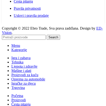
Česta pitanja
Pravila privatnosti
Uslovi i pravila prodaje
Copyright © 2022 Ebro Trade, Sva prava zadržana. Design by
ED-
Vision
.
Search
Menu
Kategorije
Igra i zabava
Tehnika
Ljepota i zdravlje
Mašine i alati
Proizvodi za kuću
Oprema za automobile
Igračke za djecu
Trgovina
Početna
Proizvodi
Česta pitanja