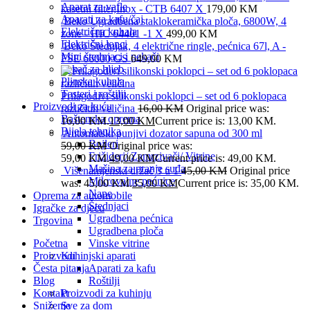
Aparat za vafle
kasetni filter,Inox - CTB 6407 X
179,00
KM
Aparati za kafu/čaj
Beko Ugradbena staklokeramička ploča, 6800W, 4
Električna kuhala
zone - HIC 64401 -1 X
499,00
KM
Električni lonci
Beko Štednjak, 4 električne ringle, pećnica 67l, A -
Mini štednjaci i pekači
FSE 66000 GS
649,00
KM
Pekač za hljeb
Plinska kuhala
Tosteri i roštilji
Prilagodivi silikonski poklopci – set od 6 poklopaca
Proizvodi za kuću
različitih veličina
16,00
KM
Original price was:
Baštenska oprema
16,00 KM.
13,00
KM
Current price is: 13,00 KM.
Bijela tehnika
Automatski punjivi dozator sapuna od 300 ml
Bojleri
59,00
KM
Original price was:
Frižideri/ Zamrzivači/ Vitrine
59,00 KM.
49,00
KM
Current price is: 49,00 KM.
Mašina za pranje suđa
Višenamjenski držač 3 u 1
45,00
KM
Original price
Mikrovalne pećnice
was: 45,00 KM.
35,00
KM
Current price is: 35,00 KM.
Nape
Oprema za automobile
Štednjaci
Igračke za djecu
Ugradbena pećnica
Trgovina
Ugradbena ploča
Početna
Vinske vitrine
Proizvodi
Kuhinjski aparati
Česta pitanja
Aparati za kafu
Blog
Roštilji
Kontakt
Proizvodi za kuhinju
Sniženje
Sve za dom