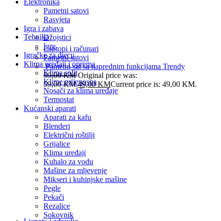
Elektronika
Pametni satovi
Rasvjeta
Igra i zabava
Tehnika
Džojstici
Igre
Laptopi i računari
Igračke za djecu
Pametni satovi
Klima uređaji i oprema
Pametni sat sa naprednim funkcijama Trendy
Klima split
59,00
KM
Original price was:
Klime prijenosna
59,00 KM.
49,00
KM
Current price is: 49,00 KM.
Nosači za klima uređaje
Termostat
Kućanski aparati
Aparati za kafu
Blenderi
Električni roštilji
Grijalice
Klima uređaji
Kuhalo za vodu
Mašine za mljevenje
Mikseri i kuhinjske mašine
Pegle
Pekači
Rezalice
Sokovnik