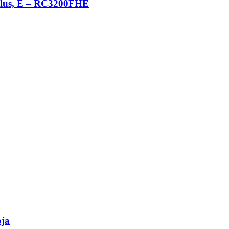
 Plus, E – RC3200FHE
oja