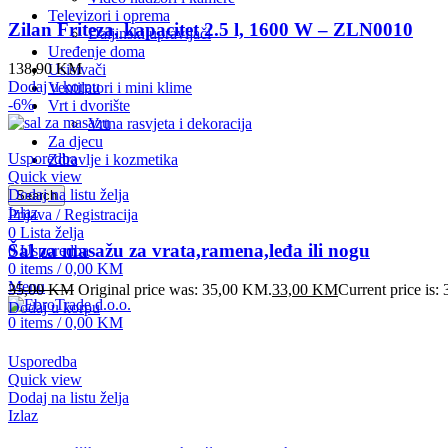
Televizori i oprema
Zilan Friteza, kapacitet 2.5 l, 1600 W – ZLN0010
Daljinski upravljači
Uređenje doma
138,90
KM
Usisivači
Dodaj u korpu
Ventilatori i mini klime
-6%
Vrt i dvorište
Vrtna rasvjeta i dekoracija
Za djecu
Usporedba
Zdravlje i kozmetika
Quick view
Dodaj na listu želja
Search
Izlaz
Prijava / Registracija
0
Lista želja
Šal za masažu za vrata,ramena,leđa ili nogu
0
Usporedba
0
items
/
0,00
KM
Menu
35,00
KM
Original price was: 35,00 KM.
33,00
KM
Current price is
Dodaj u korpu
0
items
/
0,00
KM
Usporedba
Quick view
Dodaj na listu želja
Izlaz