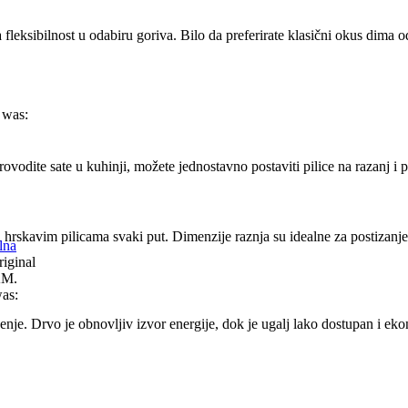
leksibilnost u odabiru goriva. Bilo da preferirate klasični okus dima od 
 was:
ovodite sate u kuhinji, možete jednostavno postaviti pilice na razanj i p
 hrskavim pilicama svaki put. Dimenzije raznja su idealne za postizanje
lna
iginal
KM.
was:
ješenje. Drvo je obnovljiv izvor energije, dok je ugalj lako dostupan i e