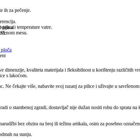
e ih za pečenje.
erencija.
 pilica i temperature vatre.
riginal
 pečenom mesu.
KM.
 ploča
ent
ve dimenzije, kvaliteta materijala i fleksibilnost u korištenju različiti
ice s lakoćom.
c. Ne čekajte više, nabavite svoj razanj za pilice i uživajte u savršenom
 radi o stambenoj zgradi, dostavljač nije dužan nositi robu do sprata n
rudžbi bez obzira na broj ili težinu artikala, osim za posebno označene 
odmah na stanju.