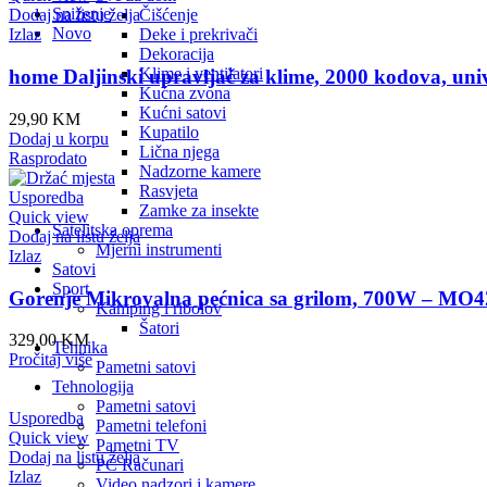
Sniženje
Čišćenje
Dodaj na listu želja
Novo
Deke i prekrivači
Izlaz
Dekoracija
Klime i ventilatori
home Daljinski upravljač za klime, 2000 kodova, u
Kućna zvona
Kućni satovi
29,90
KM
Kupatilo
Dodaj u korpu
Lična njega
Rasprodato
Nadzorne kamere
Rasvjeta
Usporedba
Zamke za insekte
Quick view
Satelitska oprema
Dodaj na listu želja
Mjerni instrumenti
Izlaz
Satovi
Sport
Gorenje Mikrovalna pećnica sa grilom, 700W – MO
Kamping i ribolov
Šatori
329,00
KM
Tehnika
Pročitaj više
Pametni satovi
Tehnologija
Pametni satovi
Usporedba
Pametni telefoni
Quick view
Pametni TV
Dodaj na listu želja
PC Računari
Izlaz
Video nadzori i kamere