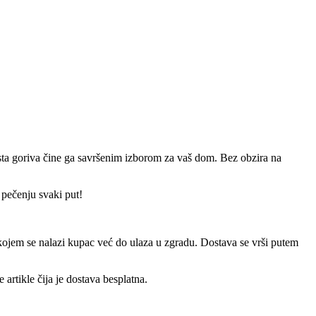
h vrsta goriva čine ga savršenim izborom za vaš dom. Bez obzira na
 pečenju svaki put!
a kojem se nalazi kupac već do ulaza u zgradu. Dostava se vrši putem
artikle čija je dostava besplatna.