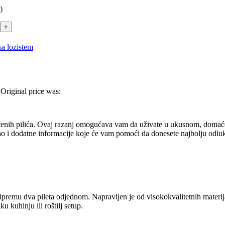
)
 sa lozistem
Original price was:
 pečenih pilića. Ovaj razanj omogućava vam da uživate u ukusnom, doma
 kao i dodatne informacije koje će vam pomoći da donesete najbolju odl
remu dva pileta odjednom. Napravljen je od visokokvalitetnih materijala
 kuhinju ili roštilj setup.