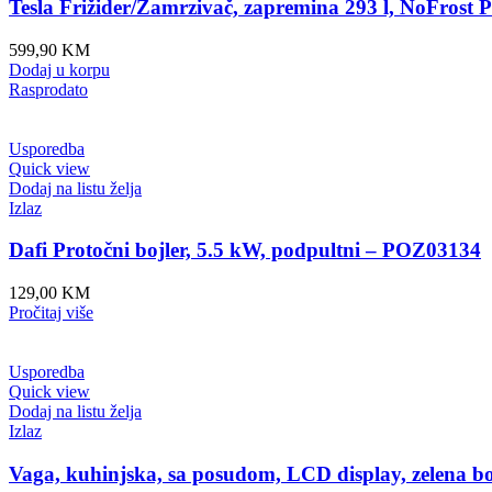
Tesla Frižider/Zamrzivač, zapremina 293 l, NoFrost
599,90
KM
Dodaj u korpu
Rasprodato
Usporedba
Quick view
Dodaj na listu želja
Izlaz
Dafi Protočni bojler, 5.5 kW, podpultni – POZ03134
129,00
KM
Pročitaj više
Usporedba
Quick view
Dodaj na listu želja
Izlaz
Vaga, kuhinjska, sa posudom, LCD display, zelena b