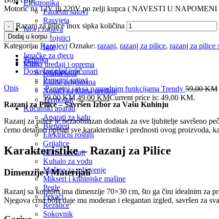
Elektronika
Motoric na 12V ili 220V po zelji kupca ( NAVESTI U NAPOMENI 
Pametni satovi
Rasvjeta
Razanj za pilice inox sipka količina
Igra i zabava
Dodaj u korpu
Džojstici
Kategorija:
Raznjevi
Oznake:
razanj
,
razanj za pilice
,
razanj za pilice
Igre
Igračke za djecu
Tehnika
Opis
Klima uređaji i oprema
Laptopi i računari
Dostava i plaćanje
Klima split
Pametni satovi
Klime prijenosna
Opis
Pametni sat sa naprednim funkcijama Trendy
59,00
KM
Nosači za klima uređaje
59,00 KM.
49,00
KM
Current price is: 49,00 KM.
Termostat
Razanj za Pilice – Savršen Izbor za Vašu Kuhinju
Kućanski aparati
Aparati za kafu
Razanj za pilice je nezaobilazan dodatak za sve ljubitelje savršeno
Blenderi
ćemo detaljno opisati sve karakteristike i prednosti ovog proizvoda,
Električni roštilji
Grijalice
Karakteristike – Razanj za Pilice
Klima uređaji
Kuhalo za vodu
Mašine za mljevenje
Dimenzije i Materijali
Mikseri i kuhinjske mašine
Pegle
Razanj sa koritom ima dimenzije 70×30 cm, što ga čini idealnim za prip
Pekači
Njegova crna boja daje mu moderan i elegantan izgled, savršen za svaku
Rezalice
Sokovnik