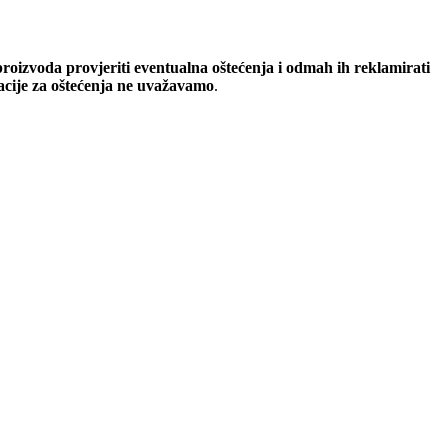
oizvoda provjeriti eventualna oštećenja i odmah ih reklamirati
macije za oštećenja ne uvažavamo
.