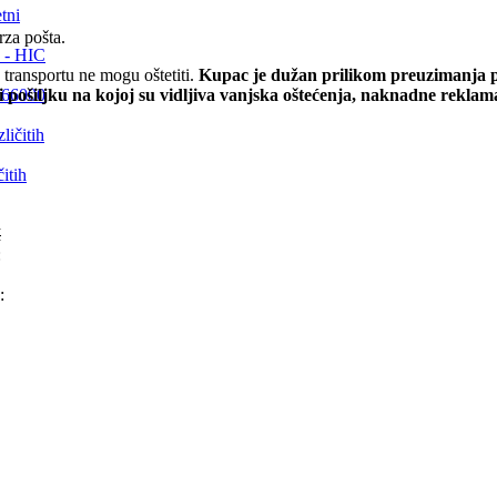
tni
rza pošta.
 - HIC
transportu ne mogu oštetiti.
Kupac je dužan prilikom preuzimanja pr
E 66000
i pošiljku na kojoj su vidljiva vanjska oštećenja, naknadne rekla
itih
M
:
: