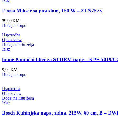
Izlaz
Floria Mikser sa posudom, 150 W – ZLN7575
39,90
KM
Dodaj u korpu
Usporedba
Quick view
Dodaj na listu želja
Izlaz
home Pamučni filter za STORM nape – KPE 5019/
9,90
KM
Dodaj u korpu
Usporedba
Quick view
Dodaj na listu želja
Izlaz
Bosch Kuhinjska napa, zidna, 215W, 60 cm, B – 