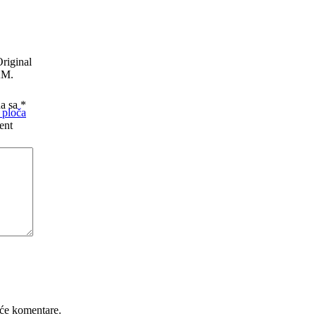
riginal
KM.
na sa
*
 ploča
ent
će komentare.