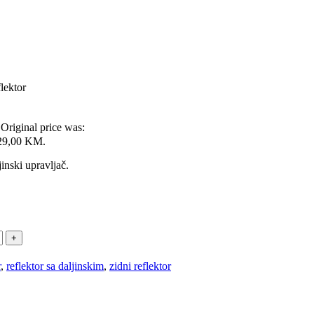
ektor
Original price was:
: 29,00 KM.
inski upravljač.
r
,
reflektor sa daljinskim
,
zidni reflektor