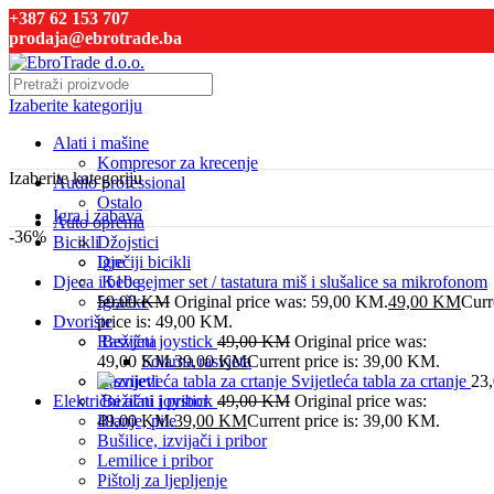
+387 62 153 707
prodaja@ebrotrade.ba
Izaberite kategoriju
Alati i mašine
Kompresor za krecenje
Izaberite kategoriju
Audio professional
Ostalo
Igra i zabava
Auto oprema
-36%
Bicikli
Džojstici
Dječiji bicikli
Igre
Djeca i bebe
K10 gejmer set / tastatura miš i slušalice sa mikrofonom
Igračke
59,00
KM
Original price was: 59,00 KM.
49,00
KM
Curr
Dvorište
price is: 49,00 KM.
Rasvjeta
Bežični joystick
49,00
KM
Original price was:
49,00 KM.
Solarna rasvjeta
39,00
KM
Current price is: 39,00 KM.
Raznjevi
Svijetleća tabla za crtanje
23
Električni alati i pribor
Bežični joystick
49,00
KM
Original price was:
Blanje, pile
49,00 KM.
39,00
KM
Current price is: 39,00 KM.
Bušilice, izvijači i pribor
Lemilice i pribor
Pištolj za ljepljenje