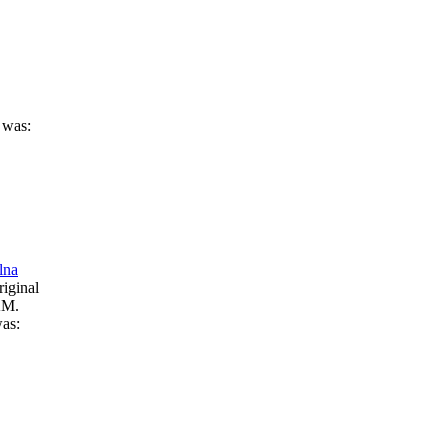
 was:
lna
iginal
KM.
was: