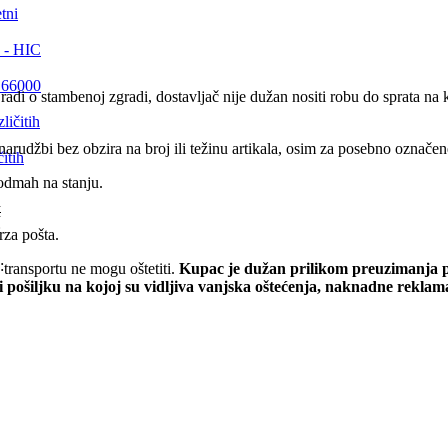
tni
 - HIC
E 66000
 radi o stambenoj zgradi, dostavljač nije dužan nositi robu do sprata n
rudžbi bez obzira na broj ili težinu artikala, osim za posebno označene 
itih
odmah na stanju.
M
:
rza pošta.
:
transportu ne mogu oštetiti.
Kupac je dužan prilikom preuzimanja pr
i pošiljku na kojoj su vidljiva vanjska oštećenja, naknadne rekla