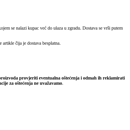
a kojem se nalazi kupac već do ulaza u zgradu. Dostava se vrši putem
artikle čija je dostava besplatna.
oizvoda provjeriti eventualna oštećenja i odmah ih reklamirati
macije za oštećenja ne uvažavamo
.