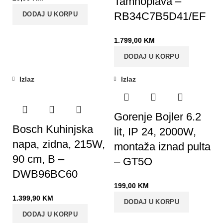
Tamnoplava –
RB34C7B5D41/EF
DODAJ U KORPU
1.799,00
KM
DODAJ U KORPU
Izlaz
Izlaz
Gorenje Bojler 6.2
Bosch Kuhinjska
lit, IP 24, 2000W,
napa, zidna, 215W,
montaža iznad pulta
90 cm, B –
– GT5O
DWB96BC60
199,00
KM
1.399,90
KM
DODAJ U KORPU
DODAJ U KORPU