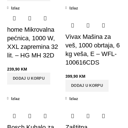
Izlaz
Izlaz
home Mikrovalna
Vivax Mašina za
pećnica, 1000 W,
veš, 1000 obrtaja, 6
XXL zapremina 32
kg veša, E – WFL-
lit. – HG MH 32D
100616CDS
239,90
KM
399,90
KM
DODAJ U KORPU
DODAJ U KORPU
Izlaz
Izlaz
Bosch Kuhalo za
Zaštitna