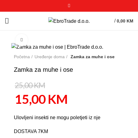
/
0,00
KM
Click to enlarge
-40%
Početna
Uređenje doma
Zamka za muhe i ose
Zamka za muhe i ose
25,00
KM
15,00
KM
Ulovljeni insekti ne mogu poletjeti iz nje
DOSTAVA 7KM