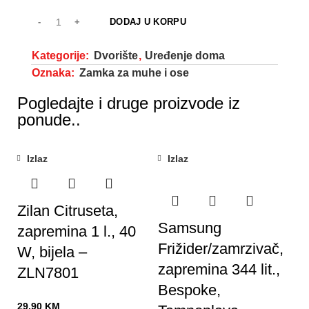
DODAJ U KORPU
Kategorije:
Dvorište
,
Uređenje doma
Oznaka:
Zamka za muhe i ose
Pogledajte i druge proizvode iz
ponude..
Izlaz
Izlaz
Zilan Citruseta,
Samsung
zapremina 1 l., 40
Frižider/zamrzivač,
W, bijela –
zapremina 344 lit.,
ZLN7801
Bespoke,
29,90
KM