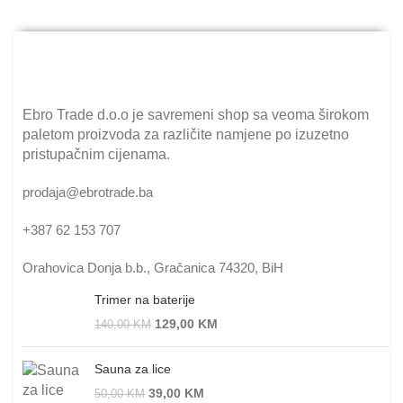
Ebro Trade d.o.o je savremeni shop sa veoma širokom
paletom proizvoda za različite namjene po izuzetno
pristupačnim cijenama.
prodaja@ebrotrade.ba
+387 62 153 707
Orahovica Donja b.b., Gračanica 74320, BiH
Trimer na baterije
129,00
KM
140,00
KM
Sauna za lice
39,00
KM
50,00
KM