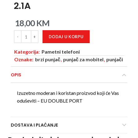
2.1A
18,00
KM
DODAJ U KORPU
Kategorija:
Pametni telefoni
Oznake:
brzi punjač
,
punjač za mobitel
,
punjači
OPIS
Izuzetno moderan i koristan proizvod koji će Vas
oduševiti – EU DOUBLE PORT
DOSTAVA I PLAĆANJE