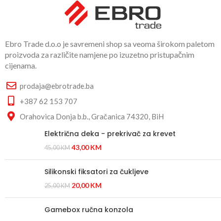
Ebro Trade d.o.o je savremeni shop sa veoma širokom paletom
proizvoda za različite namjene po izuzetno pristupačnim
cijenama.
prodaja@ebrotrade.ba
+387 62 153 707
Orahovica Donja b.b., Gračanica 74320, BiH
Električna deka - prekrivač za krevet
43,00
KM
45,00
KM
Silikonski fiksatori za čukljeve
20,00
KM
25,00
KM
Gamebox ručna konzola