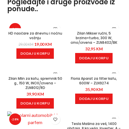
Pogledajte i druge proizvode iz
ponude..
-34%
HD naočare za dnevnu i noćnu
Zilan Mikser ručni, 5
vožnju
brzina+turbo, 300 W,
crno/crvena – ZLN8402/BK
19,00
KM
29,00
KM
32,95
KM
DODAJ U KORPU
DODAJ U KORPU
Zilan Mlin za kafu, spremnik 50
Floria Aparat za filter kafu,
g., 150 W, INOX/crvena –
600W – ZLN9274
ZLN8012/RD
35,90
KM
39,90
KM
DODAJ U KORPU
DODAJ U KORPU
-28%
Tesla Mašina za veš, 1400
obrtaja, 8 kg veša, Inverter, A –