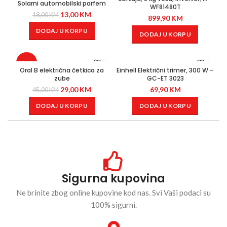
Solarni automobilski parfem
WF81480T
13,00
KM
18,00
KM
899,90
KM
DODAJ U KORPU
DODAJ U KORPU
-36%
Oral B električna četkica za
Einhell Električni trimer, 300 W –
zube
GC-ET 3023
29,00
KM
69,90
KM
45,00
KM
DODAJ U KORPU
DODAJ U KORPU
Sigurna kupovina
Ne brinite zbog online kupovine kod nas. Svi Vaši podaci su
100% sigurni.