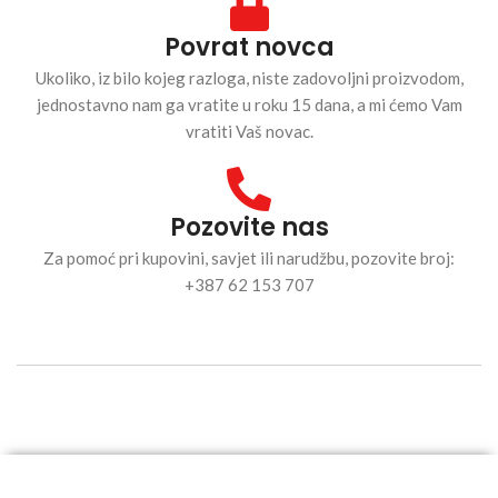
Povrat novca
Ukoliko, iz bilo kojeg razloga, niste zadovoljni proizvodom,
jednostavno nam ga vratite u roku 15 dana, a mi ćemo Vam
vratiti Vaš novac.
Pozovite nas
Za pomoć pri kupovini, savjet ili narudžbu, pozovite broj:
+387 62 153 707