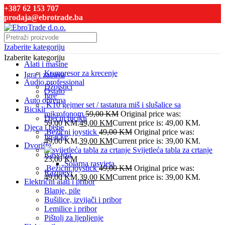
+387 62 153 707
prodaja@ebrotrade.ba
Izaberite kategoriju
Izaberite kategoriju
Alati i mašine
Kompresor za krecenje
Igra i zabava
Audio professional
Džojstici
Ostalo
Igre
Auto oprema
K10 gejmer set / tastatura miš i slušalice sa
Bicikli
mikrofonom
59,00
KM
Original price was:
Dječiji bicikli
59,00 KM.
49,00
KM
Current price is: 49,00 KM.
Djeca i bebe
Bežični joystick
49,00
KM
Original price was:
Igračke
49,00 KM.
39,00
KM
Current price is: 39,00 KM.
Dvorište
Svijetleća tabla za crtanje
Rasvjeta
23,00
KM
Solarna rasvjeta
Bežični joystick
49,00
KM
Original price was:
Raznjevi
49,00 KM.
39,00
KM
Current price is: 39,00 KM.
Električni alati i pribor
Blanje, pile
Bušilice, izvijači i pribor
Lemilice i pribor
Pištolj za ljepljenje