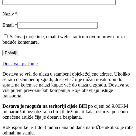
Naziv
*
Email
*
Sačuvaj moje ime, email i web stranicu u ovom browseru za
buduće komentare.
Dostava i plaćanje
Dostava se vrši do ulaza u stambeni objekt željene adrese. Ukoliko
se radi o stambenoj zgradi, dostavljač nije dužan nositi robu do
sprata na kojem se nalazi kupac već do ulaza u zgradu. Dostava se
vrši putem prevozničkih kompanija koje obavljaju usluge
transporta.
Dostava je moguća na teritoriji cijele BiH
po cijeni od 9.00KM
po narudžbi bez obzira na broj ili težinu artikala, osim za posebno
označene artikle čija je dostava besplatna.
Rok isporuke je 1 do 3 radna dana od dana narudžbe ukoliko je roba
odmah na stanju.