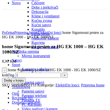
Novo
Čišćenje
Deke i prekrivači
Dekoracija
Klime i ventilatori
Kućna zvona
Kućni satovi
Click to enlarge
Kupatilo
Početna
Priprema hrane
Električni lonci
home Sigurnosni prsten za
Lična njega
HG EK 1000 – HG EK 1000/SZ
Nadzorne kamere
Rasvjeta
home Sigurnosni prsten za HG EK 1000 – HG EK
Zamke za insekte
1000/SZ
Satelitska oprema
Mjerni instrumenti
Satovi
8,90
KM
Sport
Kamping i ribolov
home Sigurnosni prsten za HG EK 1000 - HG EK 1000/SZ
Šatori
količina
Tehnika
Dodaj u korpu
Pametni satovi
SKU
5999084951153
Kategorije:
Električni lonci
,
Priprema hrane
Tehnologija
Pametni satovi
Opis
Pametni telefoni
Recenzije (0)
Pametni TV
Dostava i plaćanje
PC Računari
Video nadzori i kamere