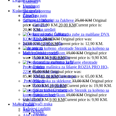
Ljepota i zdravlje
Usisivači
Ventilatori
Ljepota
Kućanski uređaji
Trening i oprema
Čistači na paru
Zdravlje
Grijanje i hlađenje
Silikonski fiksatori za čukljeve
25,00
KM
Original
Grijalice
price was: 25,00 KM.
20,00
KM
Current price is:
Klima uređaji
20,00 KM.
konvektori i radijatori
Četkica za zube za mališane DVA
Rashalđivač
KOMADA
24,00
KM
Original price was:
Indukcijske ploča – rešo
24,00 KM.
12,90
KM
Current price is: 12,90 KM.
Kafe aparati
Steznik za koljeno sa
Mali kućanski aparati
kompresijskom podrškom
19,00
KM
Original price
Aparat za vakumiranje
was: 19,00 KM.
9,90
KM
Current price is: 9,90 KM.
Aparati za esspreso kafu
Friteze
Profesionalna mašinica za šišanje ROZIA PRO HQ-
Kuhinjske vage
2212
85,00
KM
Original price was:
Mašina za mljevenje mesa
85,00 KM.
65,00
KM
Current price is: 65,00 KM.
Mikser
Preklopna daska za sklekove
33,00
KM
Original price
Rezalice i sjeckalice
was: 33,00 KM.
19,90
KM
Current price is: 19,90 KM.
Sokovnici i Citrusete
Steznik za koljeno sa
Štapni mikser
kompresijskom podrškom
19,00
KM
Original price
Odvlaživači
was: 19,00 KM.
9,90
KM
Current price is: 9,90 KM.
Pročišćivači zraka
Mašine i alati
Ražnjevi i roštilji
Alat za kuću
Sjecko
Alat za rezanje