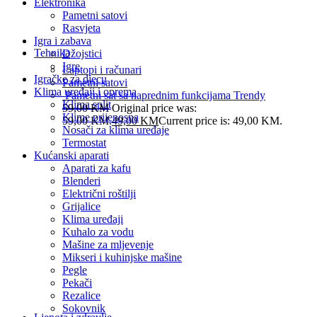
Elektronika
Pametni satovi
Rasvjeta
Igra i zabava
Tehnika
Džojstici
Igre
Laptopi i računari
Igračke za djecu
Pametni satovi
Klima uređaji i oprema
Pametni sat sa naprednim funkcijama Trendy
Klima split
59,00
KM
Original price was:
Klime prijenosna
59,00 KM.
49,00
KM
Current price is: 49,00 KM.
Nosači za klima uređaje
Termostat
Kućanski aparati
Aparati za kafu
Blenderi
Električni roštilji
Grijalice
Klima uređaji
Kuhalo za vodu
Mašine za mljevenje
Mikseri i kuhinjske mašine
Pegle
Pekači
Rezalice
Sokovnik