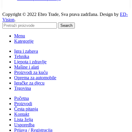
Copyright © 2022 Ebro Trade, Sva prava zadržana. Design by
ED-
Vision
.
Search
Menu
Kategorije
Igra i zabava
Tehnika
Ljepota i zdravlje
Mašine i alati
Proizvodi za kuću
Oprema za automobile
Igračke za djecu
Trgovina
Početna
Proizvodi
Česta pitanja
Kontakt
Lista želja
Usporedba
Prijava / Registracija