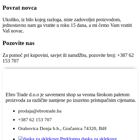
Povrat novca
Ukoliko, iz bilo kojeg razloga, niste zadovoljni proizvodom,
jednostavno nam ga vratite u roku 15 dana, a mi ćemo Vam vratiti
Vaš novac.
Pozovite nas
Za pomoć pri kupovini, savjet ili narudžbu, pozovite broj: +387 62
153 707
Ebro Trade d.o.o je savremeni shop sa veoma širokom paletom
proizvoda za različite namjene po izuzetno pristupačnim cijenama.
prodaja@ebrotrade.ba
+387 62 153 707
Orahovica Donja b.b., Gračanica 74320, BiH
Preklopna daska za sklekove