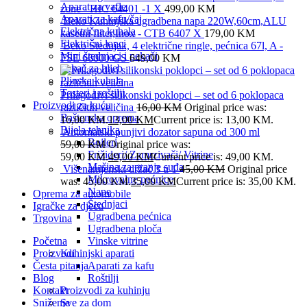
Aparat za vafle
zone - HIC 64401 -1 X
499,00
KM
Aparati za kafu/čaj
Beko Kuhinjska ugradbena napa 220W,60cm,ALU
Električna kuhala
kasetni filter,Inox - CTB 6407 X
179,00
KM
Električni lonci
Beko Štednjak, 4 električne ringle, pećnica 67l, A -
Mini štednjaci i pekači
FSE 66000 GS
649,00
KM
Pekač za hljeb
Plinska kuhala
Tosteri i roštilji
Prilagodivi silikonski poklopci – set od 6 poklopaca
Proizvodi za kuću
različitih veličina
16,00
KM
Original price was:
Baštenska oprema
16,00 KM.
13,00
KM
Current price is: 13,00 KM.
Bijela tehnika
Automatski punjivi dozator sapuna od 300 ml
Bojleri
59,00
KM
Original price was:
Frižideri/ Zamrzivači/ Vitrine
59,00 KM.
49,00
KM
Current price is: 49,00 KM.
Mašina za pranje suđa
Višenamjenski držač 3 u 1
45,00
KM
Original price
Mikrovalne pećnice
was: 45,00 KM.
35,00
KM
Current price is: 35,00 KM.
Nape
Oprema za automobile
Štednjaci
Igračke za djecu
Ugradbena pećnica
Trgovina
Ugradbena ploča
Početna
Vinske vitrine
Proizvodi
Kuhinjski aparati
Česta pitanja
Aparati za kafu
Blog
Roštilji
Kontakt
Proizvodi za kuhinju
Sniženje
Sve za dom