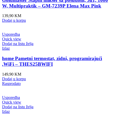
Goldmaster Štapni mikser sa posudom, 5u1, 1000
W, Multipraktik – GM-7239P Elena Max Pink
139,90
KM
Dodaj u korpu
Usporedba
Quick view
Dodaj na listu želja
Izlaz
home Pametni termostat, zidni, programirajući
,WiFi – THES25BWIFI
149,90
KM
Dodaj u korpu
Rasprodato
Usporedba
Quick view
Dodaj na listu želja
Izlaz