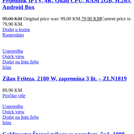
Prijemnik IPTV, 4K, Quad CPU, RAM 2GB, H.265,
Android Box
99,00
KM
Original price was: 99,00 KM.
79,90
KM
Current price is:
79,90 KM.
Dodaj u korpu
Rasprodato
Usporedba
Quick view
Dodaj na listu želja
Izlaz
Zilan Friteza, 2180 W, zapremina 3 lit. – ZLN1819
89,90
KM
Pročitaj više
Usporedba
Quick view
Dodaj na listu želja
Izlaz