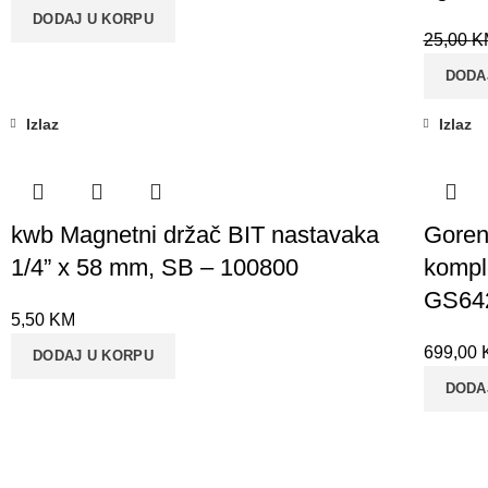
DODAJ U KORPU
25,00
K
DODA
Izlaz
Izlaz
kwb Magnetni držač BIT nastavaka
Goren
1/4” x 58 mm, SB – 100800
kompl
GS64
5,50
KM
699,00
DODAJ U KORPU
DODA