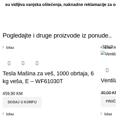
su vidljiva vanjska oštećenja, naknadne reklamacije za
Pogledajte i druge proizvode iz ponude..
-37%
Ra
Izlaz
Izlaz
Tesla Mašina za veš, 1000 obrtaja, 6
Ventil
kg veša, E – WF61030T
30,00
K
459,90
KM
PROČ
DODAJ U KORPU
Izlaz
Izlaz