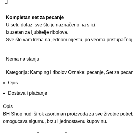
Kompletan set za pecanje
U setu dolazi sve što je naznačeno na slici.
Izuzetan za ljubitelje ribolova.
Sve što vam treba na jednom mjestu, po veoma pristupačnoj 
Nema na stanju
Kategorija:
Kamping i ribolov
Oznake:
pecanje
,
Set za pecan
Opis
Dostava i plaćanje
Opis
BH Shop nudi širok asortiman proizvoda za sve životne potreb
omogućava sigurnu, brzu i jednostavnu kupovinu.