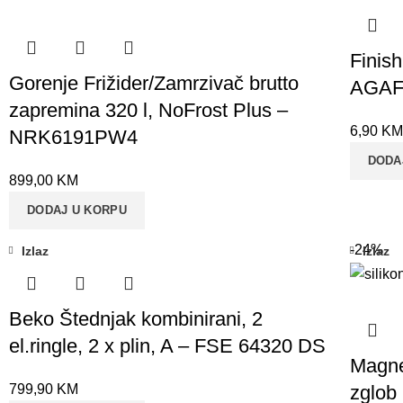
Finish
Gorenje Frižider/Zamrzivač brutto
AGAF
zapremina 320 l, NoFrost Plus –
6,90
KM
NRK6191PW4
DODA
899,00
KM
DODAJ U KORPU
-24%
Izlaz
Izlaz
Beko Štednjak kombinirani, 2
el.ringle, 2 x plin, A – FSE 64320 DS
Magnet
zglob
799,90
KM