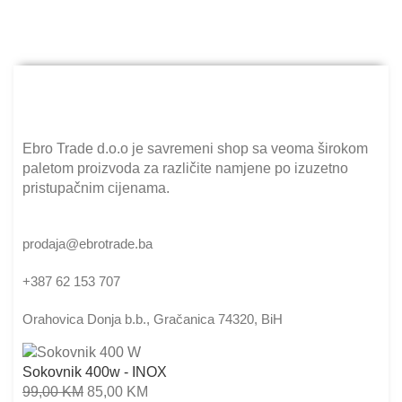
Ebro Trade d.o.o je savremeni shop sa veoma širokom
paletom proizvoda za različite namjene po izuzetno
pristupačnim cijenama.
prodaja@ebrotrade.ba
+387 62 153 707
Orahovica Donja b.b., Gračanica 74320, BiH
Sokovnik 400w - INOX
99,00
KM
85,00
KM