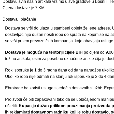
Dostavu svih naših artikala vršimo u sve gradove u Bosni i He
Cijena dostave je 7 KM.
Dostava i plaćanje
Dostava se vrši do ulaza u stambeni objekt željene adrese. U
dostavljač nije dužan nositi robu do sprata na kojem se nal
se vrši putem prevozničkih kompanija koje obavljaju usluge 
Dostava je moguća na teritoriji cijele BiH
po cijeni od 9.00
težinu artikala, osim za posebno označene artikle čija je dos
Rok isporuke je 1 do 3 radna dana od dana narudžbe ukoliko
Ukoliko roba nije odmah na stanju rok isporuke je 2 do 4 dan
Ebrotrade.ba koristi usluge sljedećih dostavnih službi: Expr
Proizvodi će biti zapakovani tako da se uobičajenom manipu
oštetiti.
Kupac je dužan prilikom preuzimanja proizvoda pr
ih reklamirati dostavnom radniku koji je robu dostavio, o