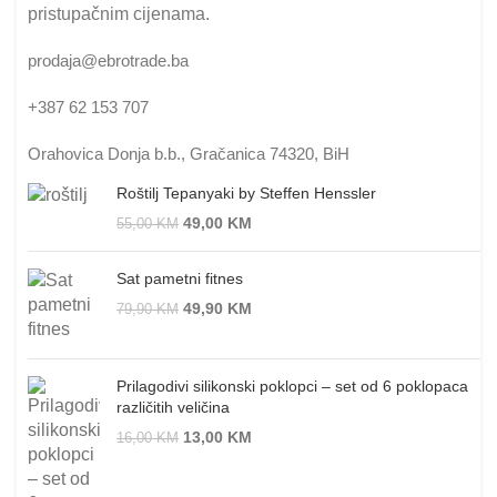
pristupačnim cijenama.
prodaja@ebrotrade.ba
+387 62 153 707
Orahovica Donja b.b., Gračanica 74320, BiH
Roštilj Tepanyaki by Steffen Henssler
49,00
KM
55,00
KM
Sat pametni fitnes
49,90
KM
79,90
KM
Prilagodivi silikonski poklopci – set od 6 poklopaca
različitih veličina
13,00
KM
16,00
KM