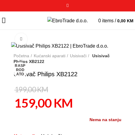
0
items
/
0,00
KM
Click to enlarge
-20%
Početna
Kućanski aparati
Usisivači
Usisivač
Philips XB2122
RASP
ROD
Usisivač Philips XB2122
ATO
199,00
KM
159,00
KM
Nema na stanju