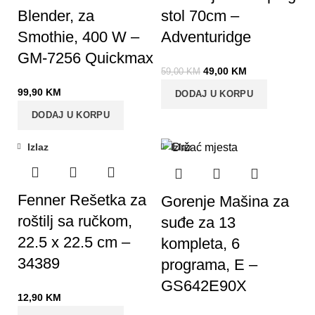
Blender, za
stol 70cm –
Smothie, 400 W –
Adventuridge
GM-7256 Quickmax
49,00
KM
59,00
KM
99,90
KM
DODAJ U KORPU
DODAJ U KORPU
Izlaz
Izlaz
Fenner Rešetka za
Gorenje Mašina za
roštilj sa ručkom,
suđe za 13
22.5 x 22.5 cm –
kompleta, 6
34389
programa, E –
GS642E90X
12,90
KM