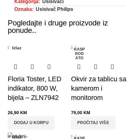
Kategorija:
Usisivači
Oznaka:
Usisivač Philips
Pogledajte i druge proizvode iz
ponude..
Izlaz
Izlaz
RASP
ROD
ATO
Floria Toster, LED
Okvir za tablicu sa
indikator, 800 W,
kamerom i
bijela – ZLN7942
monitorom
26,90
KM
79,00
KM
DODAJ U KORPU
PROČITAJ VIŠE
Izlaz
Izlaz
RASP