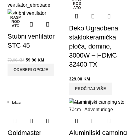
-25%
ROD
ATO
RASP
ROD
ATO
Beko Ugradbena
Stubni ventilator
staklokeramička
STC 45
ploča, domino,
3000W – HDMC
59,90
KM
79,90
KM
32400 TX
ODABERI OPCIJE
329,00
KM
PROČITAJ VIŠE
Izlaz
Izlaz
-17%
Goldmaster
Aluminijski camping