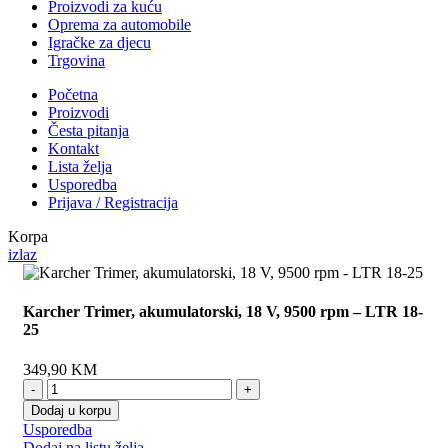
Proizvodi za kuću
Oprema za automobile
Igračke za djecu
Trgovina
Početna
Proizvodi
Česta pitanja
Kontakt
Lista želja
Usporedba
Prijava / Registracija
Korpa
izlaz
Karcher Trimer, akumulatorski, 18 V, 9500 rpm – LTR 18-
25
349,90
KM
Dodaj u korpu
Usporedba
Dodaj na listu želja