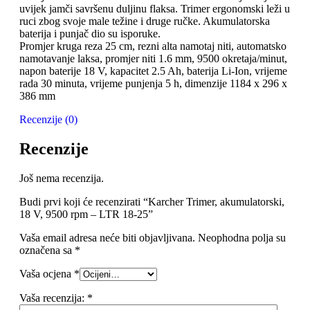
uvijek jamči savršenu duljinu flaksa. Trimer ergonomski leži u
ruci zbog svoje male težine i druge ručke. Akumulatorska
baterija i punjač dio su isporuke.
Promjer kruga reza 25 cm, rezni alta namotaj niti, automatsko
namotavanje laksa, promjer niti 1.6 mm, 9500 okretaja/minut,
napon baterije 18 V, kapacitet 2.5 Ah, baterija Li-Ion, vrijeme
rada 30 minuta, vrijeme punjenja 5 h, dimenzije 1184 x 296 x
386 mm
Recenzije (0)
Recenzije
Još nema recenzija.
Budi prvi koji će recenzirati “Karcher Trimer, akumulatorski,
18 V, 9500 rpm – LTR 18-25”
Vaša email adresa neće biti objavljivana.
Neophodna polja su
označena sa
*
Vaša ocjena
*
Vaša recenzija:
*