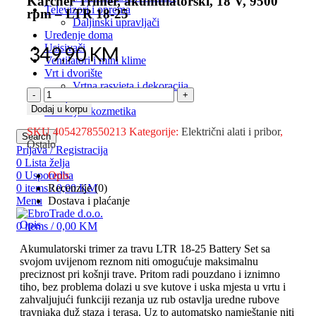
Karcher Trimer, akumulatorski, 18 V, 9500
Televizori i oprema
rpm – LTR 18-25
Daljinski upravljači
Uređenje doma
Usisivači
349,90
KM
Ventilatori i mini klime
Vrt i dvorište
Vrtna rasvjeta i dekoracija
Za djecu
Dodaj u korpu
Zdravlje i kozmetika
SKU
4054278550213
Kategorije:
Električni alati i pribor
,
Search
Ostalo
Prijava / Registracija
0
Lista želja
0
Usporedba
Opis
0
items
/
0,00
KM
Recenzije (0)
Menu
Dostava i plaćanje
Opis
0
items
/
0,00
KM
Akumulatorski trimer za travu LTR 18-25 Battery Set sa
svojom uvijenom reznom niti omogućuje maksimalnu
preciznost pri košnji trave. Pritom radi pouzdano i iznimno
tiho, bez problema dolazi u sve kutove i uska mjesta u vrtu i
zahvaljujući funkciji rezanja uz rub ostavlja uredne rubove
travnjaka duž staza i terasa. Uz to automatsko namještanje niti