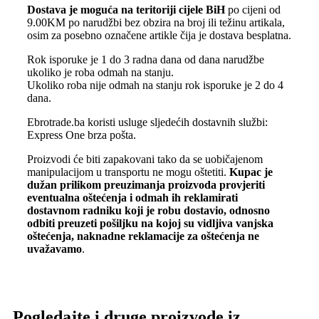
Dostava je moguća na teritoriji cijele BiH
po cijeni od
9.00KM po narudžbi bez obzira na broj ili težinu artikala,
osim za posebno označene artikle čija je dostava besplatna.
Rok isporuke je 1 do 3 radna dana od dana narudžbe
ukoliko je roba odmah na stanju.
Ukoliko roba nije odmah na stanju rok isporuke je 2 do 4
dana.
Ebrotrade.ba koristi usluge sljedećih dostavnih službi:
Express One brza pošta.
Proizvodi će biti zapakovani tako da se uobičajenom
manipulacijom u transportu ne mogu oštetiti.
Kupac je
dužan prilikom preuzimanja proizvoda provjeriti
eventualna oštećenja i odmah ih reklamirati
dostavnom radniku koji je robu dostavio, odnosno
odbiti preuzeti pošiljku na kojoj su vidljiva vanjska
oštećenja, naknadne reklamacije za oštećenja ne
uvažavamo
.
Pogledajte i druge proizvode iz