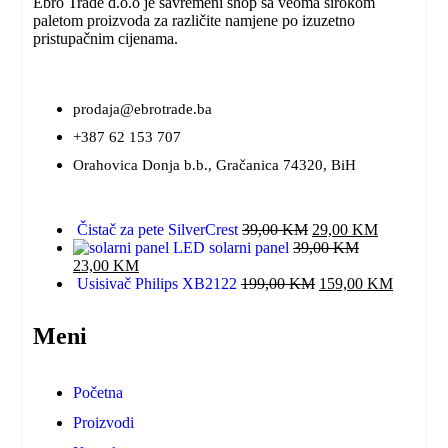
Ebro Trade d.o.o je savremeni shop sa veoma širokom
paletom proizvoda za različite namjene po izuzetno
pristupačnim cijenama.
prodaja@ebrotrade.ba
+387 62 153 707
Orahovica Donja b.b., Gračanica 74320, BiH
Čistač za pete SilverCrest
39,00
KM
29,00
KM
LED solarni panel
39,00
KM
23,00
KM
Usisivač Philips XB2122
199,00
KM
159,00
KM
Meni
Početna
Proizvodi