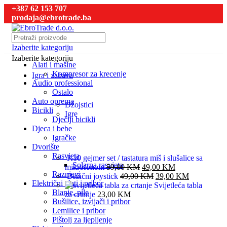
+387 62 153 707
prodaja@ebrotrade.ba
Izaberite kategoriju
Izaberite kategoriju
Alati i mašine
Kompresor za krecenje
Igra i zabava
Audio professional
Ostalo
Auto oprema
Džojstici
Bicikli
Igre
Dječiji bicikli
Djeca i bebe
Igračke
Dvorište
Rasvjeta
K10 gejmer set / tastatura miš i slušalice sa
Solarna rasvjeta
mikrofonom
59,00
KM
49,00
KM
Raznjevi
Bežični joystick
49,00
KM
39,00
KM
Električni alati i pribor
Svijetleća tabla
Blanje, pile
za crtanje
23,00
KM
Bušilice, izvijači i pribor
Lemilice i pribor
Pištolj za ljepljenje