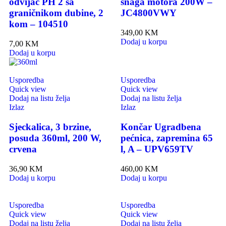
odvijač PH 2 sa
snaga motora 200W –
graničnikom dubine, 2
JC4800VWY
kom – 104510
349,00
KM
Dodaj u korpu
7,00
KM
Dodaj u korpu
Usporedba
Usporedba
Quick view
Quick view
Dodaj na listu želja
Dodaj na listu želja
Izlaz
Izlaz
Sjeckalica, 3 brzine,
Končar Ugradbena
posuda 360ml, 200 W,
pećnica, zapremina 65
crvena
l, A – UPV659TV
36,90
KM
460,00
KM
Dodaj u korpu
Dodaj u korpu
Usporedba
Usporedba
Quick view
Quick view
Dodaj na listu želja
Dodaj na listu želja