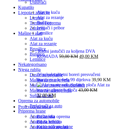
Usisivači
Kupatilo
Alat za kuću
Ljepota i zdravlje
Alat za rezanje
Ljepota
Bušilice
Trening i oprema
Izvijači i pribor
Zdravlje
Lemilice
Mašine i alati
Alat za kuću
Alat za rezanje
Brusilice
Radni jastučići za koljena DVA
Bušilice
KOMADA
59,00
KM
49,00
KM
Lemilice
Nekategorisano
Njega rublja
Visokokvalitetni boreri presvučeni
Daske za peglanje
titanijom u koferu 99 dijelova
39,90
KM
Mašina za pranje veša
Alat za
Mašina za pranje veša/Sušilica
rezanje gipsanih ploča
43,00
KM
Mašina za sušenje veša
32,00
KM
Sušila za veš
Oprema za automobile
Prekrivači za auto
Proizvodi za kuću
Priprema hrane
Aparat za jaja
Baštenska oprema
Aparat za kokice
Bijela tehnika
Aparat za sušenje hrane
Kuhinjski aparati