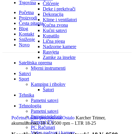
Trgovina
Čišćenje
Deke i prekrivači
Početna
Dekoracija
Proizvodi
Klime i ventilatori
Česta pitanja
Kućna zvona
Blog
Kućni satovi
Kontakt
Kupatilo
Sniženje
Lična njega
Novo
Nadzorne kamere
Rasvjeta
Zamke za insekte
Satelitska oprema
Mjerni instrumenti
Satovi
Sport
Kamping i ribolov
Šatori
Tehnika
Pametni satovi
Tehnologija
Click to enlarge
Pametni satovi
Pametni telefoni
Početna
Audio professional
Ostalo
Karcher Trimer,
Pametni TV
akumulatorski, 18 V, 9500 rpm – LTR 18-25
PC Računari
Video nadzori i kamere