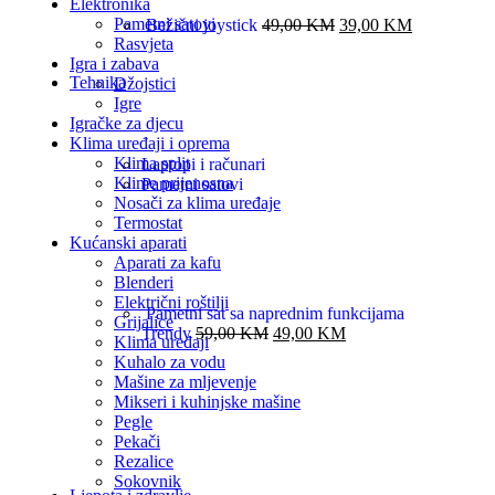
Elektronika
Pametni satovi
Bežični joystick
49,00
KM
39,00
KM
Rasvjeta
Igra i zabava
Tehnika
Džojstici
Igre
Igračke za djecu
Klima uređaji i oprema
Klima split
Laptopi i računari
Klime prijenosna
Pametni satovi
Nosači za klima uređaje
Termostat
Kućanski aparati
Aparati za kafu
Blenderi
Električni roštilji
Pametni sat sa naprednim funkcijama
Grijalice
Trendy
59,00
KM
49,00
KM
Klima uređaji
Kuhalo za vodu
Mašine za mljevenje
Mikseri i kuhinjske mašine
Pegle
Pekači
Rezalice
Sokovnik