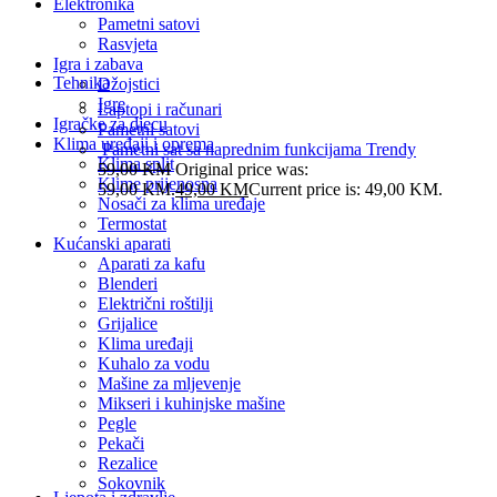
Elektronika
Pametni satovi
Rasvjeta
Igra i zabava
Tehnika
Džojstici
Igre
Laptopi i računari
Igračke za djecu
Pametni satovi
Klima uređaji i oprema
Pametni sat sa naprednim funkcijama Trendy
Klima split
59,00
KM
Original price was:
Klime prijenosna
59,00 KM.
49,00
KM
Current price is: 49,00 KM.
Nosači za klima uređaje
Termostat
Kućanski aparati
Aparati za kafu
Blenderi
Električni roštilji
Grijalice
Klima uređaji
Kuhalo za vodu
Mašine za mljevenje
Mikseri i kuhinjske mašine
Pegle
Pekači
Rezalice
Sokovnik