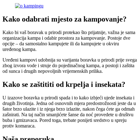
Kako odabrati mjesto za kampovanje?
Kako bi vaš boravak u prirodi protekao što prijatnije, važna je sama
organizacija kampa i odabir prostora za kampovanje. Postoje dve
opcije – da samostalno kampujete ili da kampujete u okviru
uređenog kampa.
Uređeni kampovi udobnija su varijanta boravka u prirodi prije svega
zbog izvora vode i struje do pojedinačnog kampa, a postoji i zaštita
od sunca i drugih nepovoljnih vrijemenskih prilika.
Kako se zaštititi od krpelja i insekata?
U izazove boravka u prirodi spada i to kako izbjeći ujede insekata i
drugih životinja. Jedna od osnovnih mjera predostrožnosti jeste da u
šator brzo ulazite i iz njega brzo izlazite, nakon čega ćete ga odmah
zašnirati. Na taj način smanjićete šanse da noć provedete u društvu
buba i gmizavaca. Pored toga, trebate ponijeti sredstvo u spreju
protiv komaraca.
Naša preporuka