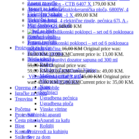
Aparat za vafle
kasetni filter,Inox - CTB 6407 X
179,00
KM
Aparati za kafu/čaj
Beko Ugradbena staklokeramička ploča, 6800W, 4
Električna kuhala
zone - HIC 64401 -1 X
499,00
KM
Električni lonci
Beko Štednjak, 4 električne ringle, pećnica 67l, A -
Mini štednjaci i pekači
FSE 66000 GS
649,00
KM
Pekač za hljeb
Plinska kuhala
Tosteri i roštilji
Prilagodivi silikonski poklopci – set od 6 poklopaca
Proizvodi za kuću
različitih veličina
16,00
KM
Original price was:
Baštenska oprema
16,00 KM.
13,00
KM
Current price is: 13,00 KM.
Bijela tehnika
Automatski punjivi dozator sapuna od 300 ml
Bojleri
59,00
KM
Original price was:
Frižideri/ Zamrzivači/ Vitrine
59,00 KM.
49,00
KM
Current price is: 49,00 KM.
Mašina za pranje suđa
Višenamjenski držač 3 u 1
45,00
KM
Original price
Mikrovalne pećnice
was: 45,00 KM.
35,00
KM
Current price is: 35,00 KM.
Nape
Oprema za automobile
Štednjaci
Igračke za djecu
Ugradbena pećnica
Trgovina
Ugradbena ploča
Početna
Vinske vitrine
Proizvodi
Kuhinjski aparati
Česta pitanja
Aparati za kafu
Blog
Roštilji
Kontakt
Proizvodi za kuhinju
Sniženje
Sve za dom