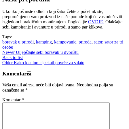
Ukoliko još niste odlučiti koji šator želite a početnik ste,
preporučujemo vam proizvod iz naše ponude koji će vas oduševiti
izgledom i praktičnim montiranjem. Pogledajte
OVDJE.
Olakšajte
sebi kampiranje i avanture u prirodi u samo par klikova.
Tags:
boravak u prirodi
,
kamping
,
kampovanje
,
priroda
,
sator
,
sator za tri
osobe
Newer
Uljepštajte sebi boravak u dvorištu
Back to list
Older
Kako idealno isjeckati povrće za salatu
Komentariši
Vaša email adresa neće biti objavljivana.
Neophodna polja su
označena sa
*
Komentar
*