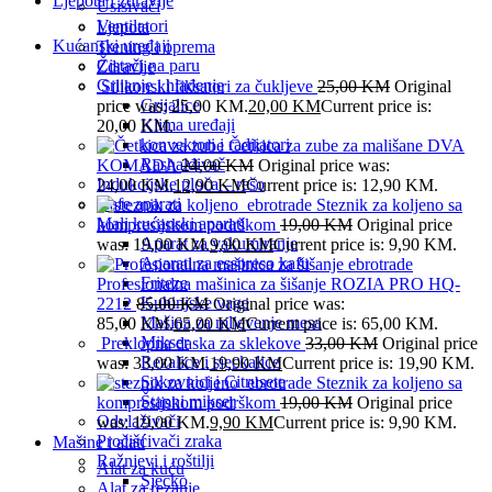
Ljepota i zdravlje
Usisivači
Ventilatori
Ljepota
Kućanski uređaji
Trening i oprema
Čistači na paru
Zdravlje
Grijanje i hlađenje
Silikonski fiksatori za čukljeve
25,00
KM
Original
Grijalice
price was: 25,00 KM.
20,00
KM
Current price is:
Klima uređaji
20,00 KM.
konvektori i radijatori
Četkica za zube za mališane DVA
Rashalđivač
KOMADA
24,00
KM
Original price was:
Indukcijske ploča – rešo
24,00 KM.
12,90
KM
Current price is: 12,90 KM.
Kafe aparati
Steznik za koljeno sa
Mali kućanski aparati
kompresijskom podrškom
19,00
KM
Original price
Aparat za vakumiranje
was: 19,00 KM.
9,90
KM
Current price is: 9,90 KM.
Aparati za esspreso kafu
Friteze
Profesionalna mašinica za šišanje ROZIA PRO HQ-
Kuhinjske vage
2212
85,00
KM
Original price was:
Mašina za mljevenje mesa
85,00 KM.
65,00
KM
Current price is: 65,00 KM.
Mikser
Preklopna daska za sklekove
33,00
KM
Original price
Rezalice i sjeckalice
was: 33,00 KM.
19,90
KM
Current price is: 19,90 KM.
Sokovnici i Citrusete
Steznik za koljeno sa
Štapni mikser
kompresijskom podrškom
19,00
KM
Original price
Odvlaživači
was: 19,00 KM.
9,90
KM
Current price is: 9,90 KM.
Pročišćivači zraka
Mašine i alati
Ražnjevi i roštilji
Alat za kuću
Sjecko
Alat za rezanje