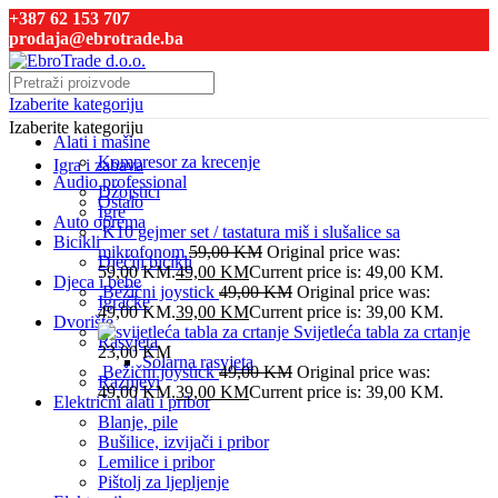
+387 62 153 707
prodaja@ebrotrade.ba
Izaberite kategoriju
Izaberite kategoriju
Alati i mašine
Kompresor za krecenje
Igra i zabava
Audio professional
Džojstici
Ostalo
Igre
Auto oprema
K10 gejmer set / tastatura miš i slušalice sa
Bicikli
mikrofonom
59,00
KM
Original price was:
Dječiji bicikli
59,00 KM.
49,00
KM
Current price is: 49,00 KM.
Djeca i bebe
Bežični joystick
49,00
KM
Original price was:
Igračke
49,00 KM.
39,00
KM
Current price is: 39,00 KM.
Dvorište
Svijetleća tabla za crtanje
Rasvjeta
23,00
KM
Solarna rasvjeta
Bežični joystick
49,00
KM
Original price was:
Raznjevi
49,00 KM.
39,00
KM
Current price is: 39,00 KM.
Električni alati i pribor
Blanje, pile
Bušilice, izvijači i pribor
Lemilice i pribor
Pištolj za ljepljenje