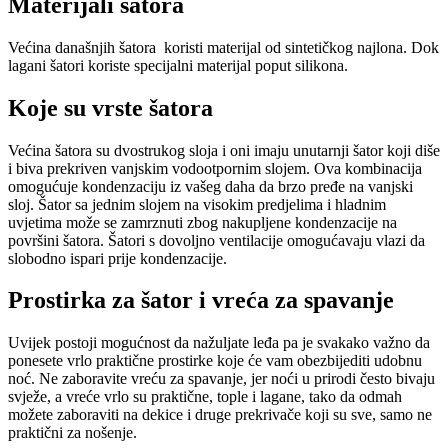
Materijali šatora
Većina današnjih šatora koristi materijal od sintetičkog najlona. Dok
lagani šatori koriste specijalni materijal poput silikona.
Koje su vrste šatora
Većina šatora su dvostrukog sloja i oni imaju unutarnji šator koji diše
i biva prekriven vanjskim vodootpornim slojem. Ova kombinacija
omogućuje kondenzaciju iz vašeg daha da brzo pređe na vanjski
sloj. Šator sa jednim slojem na visokim predjelima i hladnim
uvjetima može se zamrznuti zbog nakupljene kondenzacije na
površini šatora. Šatori s dovoljno ventilacije omogućavaju vlazi da
slobodno ispari prije kondenzacije.
Prostirka za šator i vreća za spavanje
Uvijek postoji mogućnost da nažuljate leđa pa je svakako važno da
ponesete vrlo praktične prostirke koje će vam obezbijediti udobnu
noć. Ne zaboravite vreću za spavanje, jer noći u prirodi često bivaju
svježe, a vreće vrlo su praktične, tople i lagane, tako da odmah
možete zaboraviti na dekice i druge prekrivače koji su sve, samo ne
praktični za nošenje.