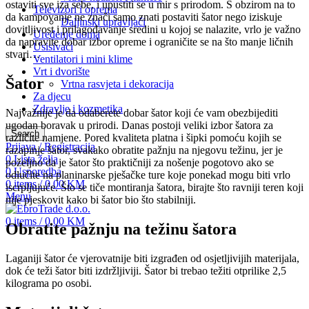
ostaviti sve iza sebe, i upustiti se u mir s prirodom. S obzirom na to
Televizori i oprema
da kampovanje ne znači samo znati postaviti šator nego iziskuje
Daljinski upravljači
dovitljivost i prilagođavanje sredini u kojoj se nalazite, vrlo je važno
Uređenje doma
da napravite dobar izbor opreme i ograničite se na što manje ličnih
Usisivači
stvari…
Ventilatori i mini klime
Vrt i dvorište
Šator
Vrtna rasvjeta i dekoracija
Za djecu
Zdravlje i kozmetika
Najvažnije je da odaberete dobar šator koji će vam obezbijediti
ugodan boravak u prirodi. Danas postoji veliki izbor šatora za
Search
različite namjene. Pored kvaliteta platna i šipki pomoću kojih se
Prijava / Registracija
razapinje šator, svakako obratite pažnju na njegovu težinu, jer je
0
Lista želja
poželjno da je šator što praktičniji za nošenje pogotovo ako se
0
Usporedba
odlučite na planinarske pješačke ture koje ponekad mogu biti vrlo
0
items
/
0,00
KM
iscrpljujuće. Što se tiče montiranja šatora, birajte što ravniji teren koji
Menu
nije pjeskovit kako bi šator bio što stabilniji.
0
items
/
0,00
KM
Obratite pažnju na težinu šatora
Laganiji šator će vjerovatnije biti izgrađen od osjetljivijih materijala,
dok će teži šator biti izdržljiviji. Šator bi trebao težiti otprilike 2,5
kilograma po osobi.