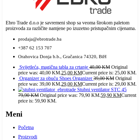
Ebro Trade d.o.o je savremeni shop sa veoma širokom paletom
proizvoda za različite namjene po izuzetno pristupačnim cijenama.
prodaja@ebrotrade.ba
+387 62 153 707
Orahovica Donja b.b., Gračanica 74320, BiH
Svijetleća, magična tabla za crtanje
40,00
KM
Original
price was: 40,00 KM.
25,00
KM
Current price is: 25,00 KM.
Organizer za obuću Shoes Organizer
39,00
KM
Original
price was: 39,00 KM.
29,00
KM
Current price is: 29,00 KM.
Stubni ventilator STC 45
79,90
KM
Original price was: 79,90 KM.
59,90
KM
Current
price is: 59,90 KM.
Meni
Početna
Proizvodi