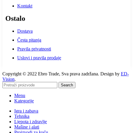
Kontakt
Ostalo
Dostava
Česta pitanja
Pravila privatnosti
Uslovi i pravila prodaje
Copyright © 2022 Ebro Trade, Sva prava zadržana. Design by
ED-
Vision
.
Search
Menu
Kategorije
Igra i zabava
Tehnika
Ljepota i zdravlje
Mašine i alati
Proizvodi za kuću