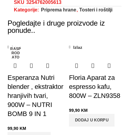
SKU
3254762005613
Kategorije:
Priprema hrane
,
Tosteri i roštilji
Pogledajte i druge proizvode iz
ponude..
Izlaz
Izlaz
RASP
ROD
ATO
Esperanza Nutri
Floria Aparat za
blender , ekstraktor
espresso kafu,
hranjivih tvari,
800W – ZLN9358
900W – NUTRI
99,90
KM
BOMB 9 IN 1
DODAJ U KORPU
99,90
KM