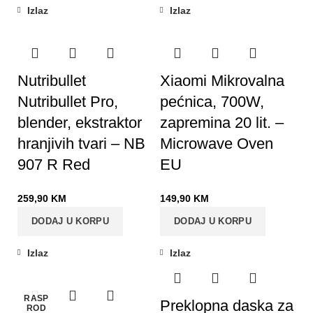
Izlaz
Izlaz
Nutribullet
Xiaomi Mikrovalna
Nutribullet Pro,
pećnica, 700W,
blender, ekstraktor
zapremina 20 lit. –
hranjivih tvari – NB
Microwave Oven
907 R Red
EU
259,90
KM
149,90
KM
DODAJ U KORPU
DODAJ U KORPU
Izlaz
Izlaz
-7%
-40%
RASP
Preklopna daska za
ROD