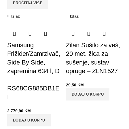
PROČITAJ VIŠE
Izlaz
Izlaz
Samsung
Zilan Sušilo za veš,
Frižider/Zamrzivač,
20 met. žica za
Side By Side,
sušenje, sustav
zapremina 634 l, D
opruge – ZLN1527
–
29,50
KM
RS68CG885DB1E
DODAJ U KORPU
F
2.779,90
KM
DODAJ U KORPU