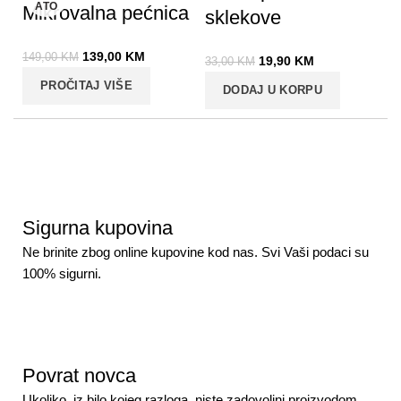
ATO
Mikrovalna pećnica
sklekove
139,00
KM
149,00
KM
19,90
KM
33,00
KM
PROČITAJ VIŠE
DODAJ U KORPU
Sigurna kupovina
Ne brinite zbog online kupovine kod nas. Svi Vaši podaci su
100% sigurni.
Povrat novca
Ukoliko, iz bilo kojeg razloga, niste zadovoljni proizvodom,