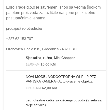
Ebro Trade d.o.o je savremeni shop sa veoma širokom
paletom proizvoda za različite namjene po izuzetno
pristupačnim cijenama.
prodaja@ebrotrade.ba
+387 62 153 707
Orahovica Donja b.b., Gračanica 74320, BiH
Sjeckalica, ručna, Mini Chopper
15,00
KM
19,00
KM
NOVI MODEL VODOOTPORNA WI-FI IP PTZ
VANJSKA KAMERA - Auto-pracenje objekta
62,00
KM
119,00
KM
Jednokratne četke za čišćenje odvoda (2 seta sa
dvije četkice)