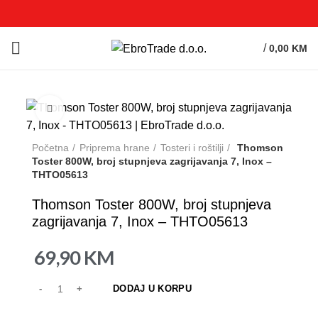
/
0,00
KM
Click to enlarge
Početna
Priprema hrane
Tosteri i roštilji
Thomson
Toster 800W, broj stupnjeva zagrijavanja 7, Inox –
THTO05613
Thomson Toster 800W, broj stupnjeva
zagrijavanja 7, Inox – THTO05613
69,90
KM
DODAJ U KORPU