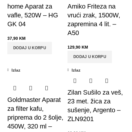
home Aparat za
Amiko Friteza na
vafle, 520W – HG
vrući zrak, 1500W,
GK 04
zapremina 4 lit. –
A50
37,90
KM
129,90
KM
DODAJ U KORPU
DODAJ U KORPU
Izlaz
Izlaz
Zilan Sušilo za veš,
Goldmaster Aparat
23 met. žica za
za filter kafu,
sušenje, Argento –
priprema do 2 šolje,
ZLN9201
450W, 320 ml –