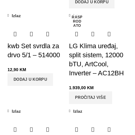
DODAJ U KORPU
Izlaz
Izlaz
RASP
ROD
ATO
kwb Set svrdla za
LG Klima uređaj,
drvo 5/1 – 514000
split sistem, 12000
bTU, ArtCool,
12,90
KM
Inverter – AC12BH
DODAJ U KORPU
1.939,00
KM
PROČITAJ VIŠE
Izlaz
Izlaz