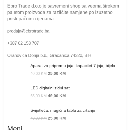
Ebro Trade d.o.o je savremeni shop sa veoma širokom
paletom proizvoda za različite namjene po izuzetno
pristupačnim cijenama.
prodaja@ebrotrade.ba
+387 62 153 707
Orahovica Donja b.b., Gračanica 74320, BiH
Aparat za pripremu jaja, kapacitet 7 jaja, bijela
25,00
KM
40,00
KM
LED digitalni zidni sat
49,00
KM
55,00
KM
Svijetleća, magična tabla za crtanje
25,00
KM
40,00
KM
Meni