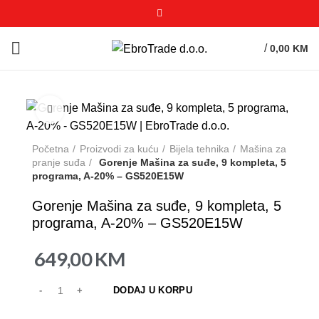
/
0,00
KM
Click to enlarge
Početna
Proizvodi za kuću
Bijela tehnika
Mašina za
pranje suđa
Gorenje Mašina za suđe, 9 kompleta, 5
programa, A-20% – GS520E15W
Gorenje Mašina za suđe, 9 kompleta, 5
programa, A-20% – GS520E15W
649,00
KM
DODAJ U KORPU