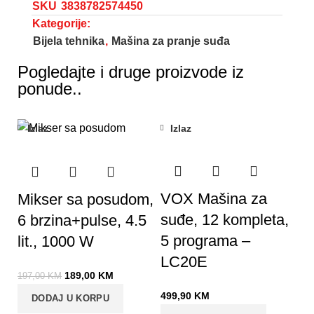
SKU
3838782574450
Kategorije:
Bijela tehnika
,
Mašina za pranje suđa
Pogledajte i druge proizvode iz
ponude..
Izlaz
Izlaz
-4%
VOX Mašina za
Mikser sa posudom,
suđe, 12 kompleta,
6 brzina+pulse, 4.5
5 programa –
lit., 1000 W
LC20E
189,00
KM
197,00
KM
499,90
KM
DODAJ U KORPU