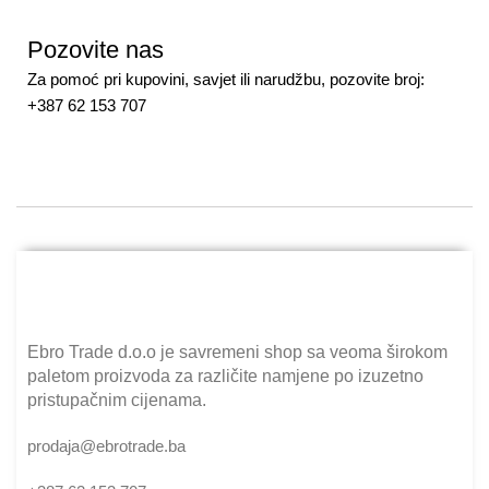
Pozovite nas
Za pomoć pri kupovini, savjet ili narudžbu, pozovite broj:
+387 62 153 707
Ebro Trade d.o.o je savremeni shop sa veoma širokom
paletom proizvoda za različite namjene po izuzetno
pristupačnim cijenama.
prodaja@ebrotrade.ba