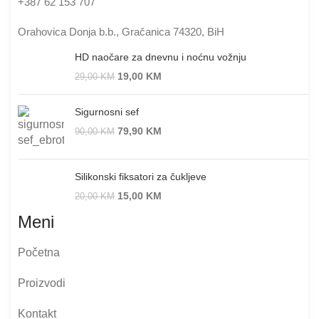
+387 62 153 707
Orahovica Donja b.b., Gračanica 74320, BiH
HD naočare za dnevnu i noćnu vožnju
19,00
KM
29,00
KM
Sigurnosni sef
79,90
KM
90,00
KM
Silikonski fiksatori za čukljeve
15,00
KM
20,00
KM
Meni
Početna
Proizvodi
Kontakt