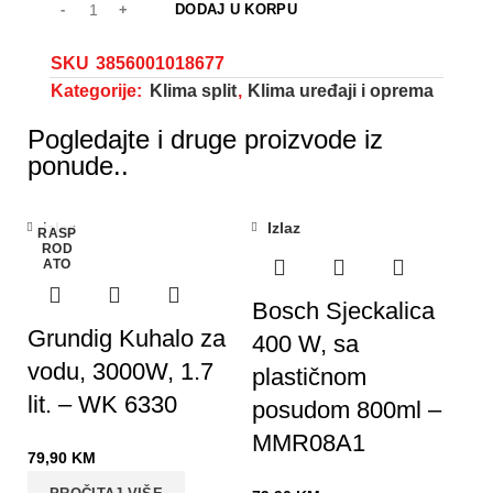
DODAJ U KORPU
SKU
3856001018677
Kategorije:
Klima split
,
Klima uređaji i oprema
Pogledajte i druge proizvode iz
ponude..
Izlaz
Izlaz
RASP
ROD
ATO
Bosch Sjeckalica
Grundig Kuhalo za
400 W, sa
vodu, 3000W, 1.7
plastičnom
lit. – WK 6330
posudom 800ml –
MMR08A1
79,90
KM