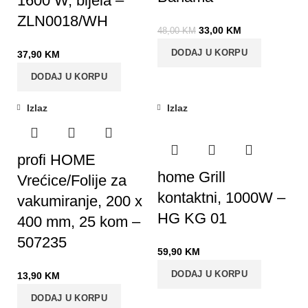
1600 W, bijela –
ZLN0018/WH
33,00
KM
48,00
KM
DODAJ U KORPU
37,90
KM
DODAJ U KORPU
Izlaz
Izlaz
profi HOME
home Grill
Vrećice/Folije za
kontaktni, 1000W –
vakumiranje, 200 x
HG KG 01
400 mm, 25 kom –
507235
59,90
KM
DODAJ U KORPU
13,90
KM
DODAJ U KORPU