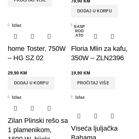
PROČITAJ VIŠE
79,90
KM
DODAJ U KORPU
Izlaz
Izlaz
RASP
ROD
ATO
home Toster, 750W
Floria Mlin za kafu,
– HG SZ 02
350W – ZLN2396
29,90
KM
19,90
KM
DODAJ U KORPU
PROČITAJ VIŠE
Izlaz
Izlaz
-31%
Zilan Plinski rešo sa
Viseća ljuljačka
1 plamenikom,
Bahama