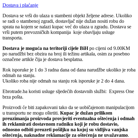
Dostava i plaćanje
Dostava se vrši do ulaza u stambeni objekt željene adrese. Ukoliko
se radi o stambenoj zgradi, dostavljač nije dužan nositi robu do
sprata na kojem se nalazi kupac već do ulaza u zgradu. Dostava se
vrši putem prevozničkih kompanija koje obavljaju usluge
transporta.
Dostava je moguća na teritoriji cijele BiH
po cijeni od 9.00KM
po narudžbi bez obzira na broj ili težinu artikala, osim za posebno
označene artikle čija je dostava besplatna.
Rok isporuke je 1 do 3 radna dana od dana narudžbe ukoliko je roba
odmah na stanju.
Ukoliko roba nije odmah na stanju rok isporuke je 2 do 4 dana.
Ebrotrade.ba koristi usluge sljedećih dostavnih službi: Express One
brza pošta.
Proizvodi će biti zapakovani tako da se uobičajenom manipulacijom
u transportu ne mogu oštetiti.
Kupac je dužan prilikom
preuzimanja proizvoda provjeriti eventualna oštećenja i odmah
ih reklamirati dostavnom radniku koji je robu dostavio,
odnosno odbiti preuzeti pošiljku na kojoj su vidljiva vanjska
oštećenja, naknadne reklamacije za oštećenja ne uvažavamo
.