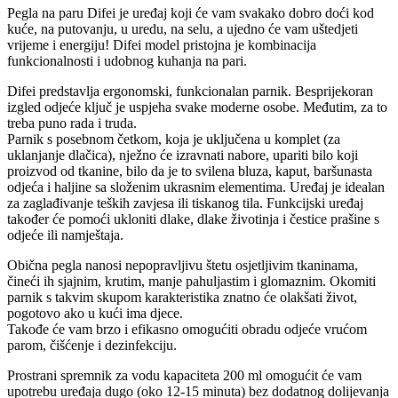
Pegla na paru Difei je uređaj koji će vam svakako dobro doći kod
kuće, na putovanju, u uredu, na selu, a ujedno će vam uštedjeti
vrijeme i energiju! Difei model pristojna je kombinacija
funkcionalnosti i udobnog kuhanja na pari.
Difei predstavlja ergonomski, funkcionalan parnik. Besprijekoran
izgled odjeće ključ je uspjeha svake moderne osobe. Međutim, za to
treba puno rada i truda.
Parnik s posebnom četkom, koja je uključena u komplet (za
uklanjanje dlačica), nježno će izravnati nabore, upariti bilo koji
proizvod od tkanine, bilo da je to svilena bluza, kaput, baršunasta
odjeća i haljine sa složenim ukrasnim elementima. Uređaj je idealan
za zaglađivanje teških zavjesa ili tiskanog tila. Funkcijski uređaj
također će pomoći ukloniti dlake, dlake životinja i čestice prašine s
odjeće ili namještaja.
Obična pegla nanosi nepopravljivu štetu osjetljivim tkaninama,
čineći ih sjajnim, krutim, manje pahuljastim i glomaznim. Okomiti
parnik s takvim skupom karakteristika znatno će olakšati život,
pogotovo ako u kući ima djece.
Takođe će vam brzo i efikasno omogućiti obradu odjeće vrućom
parom, čišćenje i dezinfekciju.
Prostrani spremnik za vodu kapaciteta 200 ml omogućit će vam
upotrebu uređaja dugo (oko 12-15 minuta) bez dodatnog dolijevanja