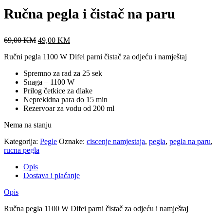
Ručna pegla i čistač na paru
Original
Current
69,00
KM
49,00
KM
price
price
Ručni pegla 1100 W Difei parni čistač za odjeću i namještaj
was:
is:
69,00 KM.
49,00 KM.
Spremno za rad za 25 sek
Snaga – 1100 W
Prilog četkice za dlake
Neprekidna para do 15 min
Rezervoar za vodu od 200 ml
Nema na stanju
Kategorija:
Pegle
Oznake:
ciscenje namjestaja
,
pegla
,
pegla na paru
,
rucna pegla
Opis
Dostava i plaćanje
Opis
Ručna pegla 1100 W Difei parni čistač za odjeću i namještaj