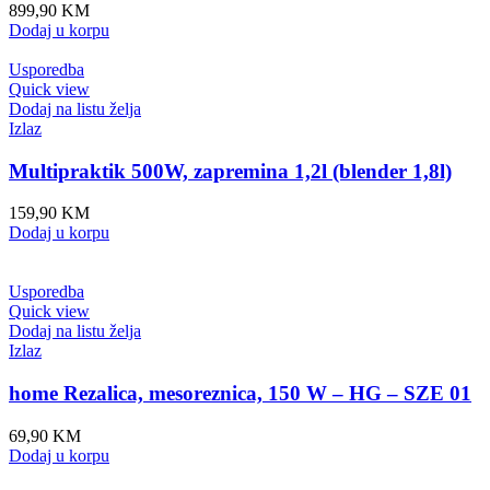
899,90
KM
Dodaj u korpu
Usporedba
Quick view
Dodaj na listu želja
Izlaz
Multipraktik 500W, zapremina 1,2l (blender 1,8l)
159,90
KM
Dodaj u korpu
Usporedba
Quick view
Dodaj na listu želja
Izlaz
home Rezalica, mesoreznica, 150 W – HG – SZE 01
69,90
KM
Dodaj u korpu