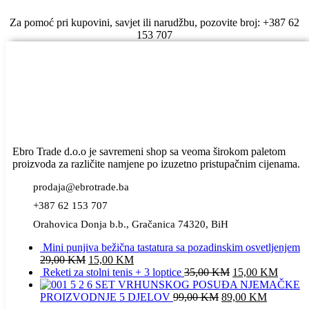
Za pomoć pri kupovini, savjet ili narudžbu, pozovite broj: +387 62
153 707
Ebro Trade d.o.o je savremeni shop sa veoma širokom paletom
proizvoda za različite namjene po izuzetno pristupačnim cijenama.
prodaja@ebrotrade.ba
+387 62 153 707
Orahovica Donja b.b., Gračanica 74320, BiH
Mini punjiva bežična tastatura sa pozadinskim osvetljenjem
Original
Current
29,00
KM
15,00
KM
price
price
Original
Curren
Reketi za stolni tenis + 3 loptice
35,00
KM
15,00
KM
was:
is:
price
price
SET VRHUNSKOG POSUĐA NJEMAČKE
29,00 KM.
15,00 KM.
Original
was:
Current
is:
PROIZVODNJE 5 DJELOV
99,00
KM
89,00
KM
price
35,00 KM.
price
15,00