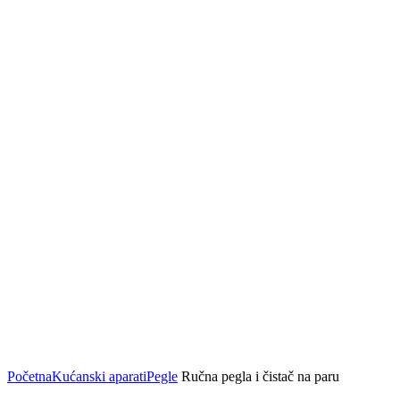
Click to enlarge
Početna
Kućanski aparati
Pegle
Ručna pegla i čistač na paru