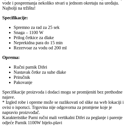
vode i pospremanja nekoliko stvari u jednom okretaju na uređaju.
Najbolji na tržištu!
Specifikacije:
Spremno za rad za 25 sek
Snaga – 1100 W
Prilog četkice za dlake
Neprekidna para do 15 min
Rezervoar za vodu od 200 ml
Oprema:
Ručni parnik Difei
Nastavak četke za suhe dlake
Priručnik
Pakovanje
Specifikacije proizvoda i dodaci mogu se promijeniti bez prethodne
najave.
* Izgled robe i opreme može se razlikovati od slike na web lokaciji i
ovisi o isporuci. Trgovina nije odgovorna za promjene koje je
napravio proizvođač.
Karakteristike Parni ručni mali vertikalni Difei za peglanje i parenje
odjeće Parnik 1100W bijelo-plavi