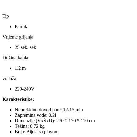
Tip
Parnik
Vrijeme grijanja
25 sek. sek
Dužina kabla
1,2 m
voltaža
220-240V
Karakteristike:
Neprekidno dovod pare: 12-15 min
Zapremina vode: 0.2l
Dimenzije (VxŠxD): 270 * 170 * 110 cm
Težina: 0,72 kg
Boja: Bijela sa plavom