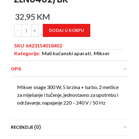
32,95
KM
DODAJ U KORPU
SKU
6423154018402
Kategorije:
Mali kućanski aparati
,
Mikser
OPIS
Mikser snage 300 W, 5 brzina + turbo, 2 metlice
za miješanje i tučenje, jednostavno za upotrebu i
održavanje, napajanje 220 – 240 V / 50 Hz
RECENZIJE (0)