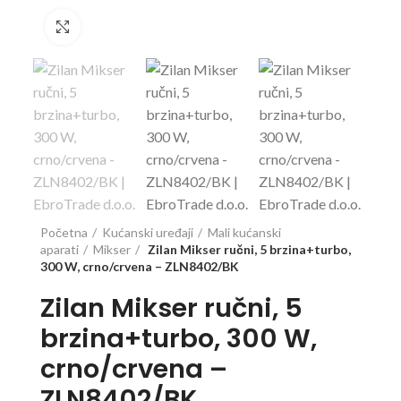
Click to enlarge
Početna
Kućanski uređaji
Mali kućanski
aparati
Mikser
Zilan Mikser ručni, 5 brzina+turbo,
300 W, crno/crvena – ZLN8402/BK
Zilan Mikser ručni, 5
brzina+turbo, 300 W,
crno/crvena –
ZLN8402/BK