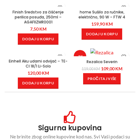
Finish Sredstvo za čišćenje
home Sušilo za ručnike,
perilica posuđa, 250ml –
električno, 90 W – FTW 4
AGAFIIZMR0001
159,90
KM
7,50
KM
DODAJ U KORPU
DODAJ U KORPU
-8%
Einhell Aku udarni odvijač – TE-
Rezalica Severin
CI 18/1 Li-Solo
109,00
KM
119,00
KM
120,00
KM
PROČITAJ VIŠE
DODAJ U KORPU
Sigurna kupovina
Ne brinite zbog online kupovine kod nas. Svi Vaši podaci su