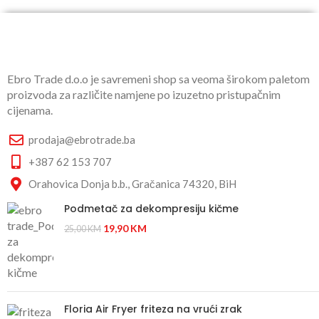
Ebro Trade d.o.o je savremeni shop sa veoma širokom paletom
proizvoda za različite namjene po izuzetno pristupačnim
cijenama.
prodaja@ebrotrade.ba
+387 62 153 707
Orahovica Donja b.b., Gračanica 74320, BiH
Podmetač za dekompresiju kičme
19,90
KM
25,00
KM
Floria Air Fryer friteza na vrući zrak