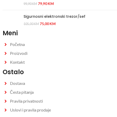
79,90
KM
99,90
KM
Sigurnosni elektronski trezor/sef
75,00
KM
105,00
KM
Meni
Početna
Proizvodi
Kontakt
Ostalo
Dostava
Česta pitanja
Pravila privatnosti
Uslovi i pravila prodaje