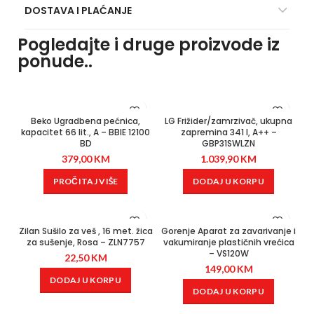
DOSTAVA I PLAĆANJE
Pogledajte i druge proizvode iz
ponude..
Beko Ugradbena pećnica,
LG Frižider/zamrzivač, ukupna
kapacitet 66 lit., A – BBIE 12100
zapremina 341 l, A++ –
BD
GBP31SWLZN
379,00
KM
1.039,90
KM
PROČITAJ VIŠE
DODAJ U KORPU
Zilan Sušilo za veš , 16 met. žica
Gorenje Aparat za zavarivanje i
za sušenje, Rosa – ZLN7757
vakumiranje plastičnih vrećica
– VS120W
22,50
KM
149,00
KM
DODAJ U KORPU
DODAJ U KORPU