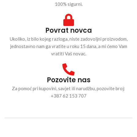
100% sigurni.
Povrat novca
Ukoliko, iz bilo kojeg razloga, niste zadovoljni proizvodom,
jednostavno nam ga vratite u roku 15 dana, a mi ćemo Vam
vratiti Vaš novac.
Pozovite nas
Za pomoć pri kupovini, savjet ili narudžbu, pozovite broj:
+387 62 153 707