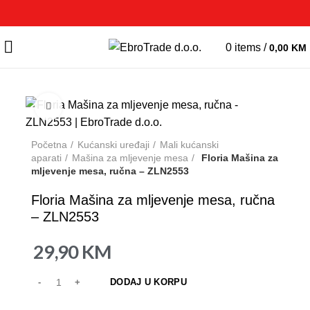
0
items
/
0,00
KM
Click to enlarge
Početna
Kućanski uređaji
Mali kućanski
aparati
Mašina za mljevenje mesa
Floria Mašina za
mljevenje mesa, ručna – ZLN2553
Floria Mašina za mljevenje mesa, ručna
– ZLN2553
29,90
KM
DODAJ U KORPU