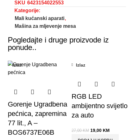
SKU
6423154022553
Kategorije:
Mali kućanski aparati
,
Mašina za mljevenje mesa
Pogledajte i druge proizvode iz
ponude..
Izlaz
Izlaz
-30%
RGB LED
Gorenje Ugradbena
ambijentno svijetlo
pećnica, zapremina
za auto
77 lit., A –
19,00
KM
BOS6737E06B
27,00
KM