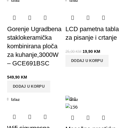
Izlaz
Izlaz
-20%
Gorenje Ugradbena
LCD pametna tabla
staklokeramička
za pisanje i crtanje
kombinirana ploča
19,90
KM
25,00
KM
za kuhanje,3000W
DODAJ U KORPU
– GCE691BSC
549,90
KM
DODAJ U KORPU
Izlaz
Izlaz
-25%
-43%