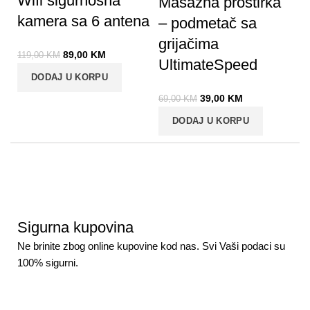
Wifi sigurnosna
Masažna prostirka
kamera sa 6 antena
– podmetač sa
grijačima
89,00
KM
119,00
KM
UltimateSpeed
DODAJ U KORPU
39,00
KM
69,00
KM
DODAJ U KORPU
Sigurna kupovina
Ne brinite zbog online kupovine kod nas. Svi Vaši podaci su
100% sigurni.