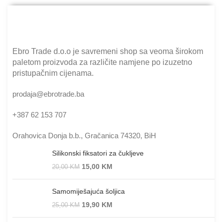
Ebro Trade d.o.o je savremeni shop sa veoma širokom
paletom proizvoda za različite namjene po izuzetno
pristupačnim cijenama.
prodaja@ebrotrade.ba
+387 62 153 707
Orahovica Donja b.b., Gračanica 74320, BiH
Silikonski fiksatori za čukljeve
15,00
KM
20,00
KM
Samomiješajuća šoljica
19,90
KM
25,00
KM