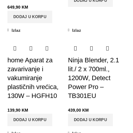
DODAJ U KORPU
649,90
KM
DODAJ U KORPU
Izlaz
Izlaz
home Aparat za
Ninja Blender, 2.1
zavarivanje i
lit./ 2 x 700ml.,
vakumiranje
1200W, Detect
plastičnih vrećica,
Power Pro –
130W – HGFH10
TB301EU
139,90
KM
439,00
KM
DODAJ U KORPU
DODAJ U KORPU