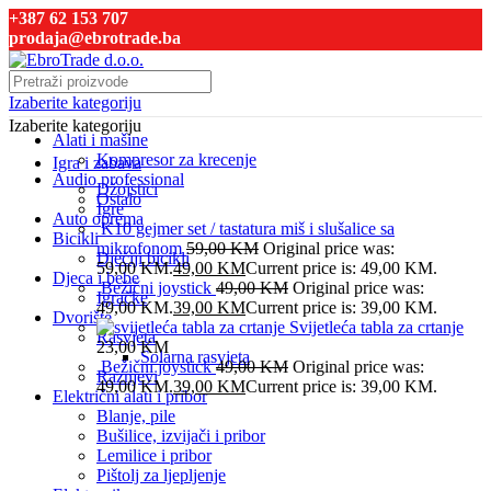
+387 62 153 707
prodaja@ebrotrade.ba
Izaberite kategoriju
Izaberite kategoriju
Alati i mašine
Kompresor za krecenje
Igra i zabava
Audio professional
Džojstici
Ostalo
Igre
Auto oprema
K10 gejmer set / tastatura miš i slušalice sa
Bicikli
mikrofonom
59,00
KM
Original price was:
Dječiji bicikli
59,00 KM.
49,00
KM
Current price is: 49,00 KM.
Djeca i bebe
Bežični joystick
49,00
KM
Original price was:
Igračke
49,00 KM.
39,00
KM
Current price is: 39,00 KM.
Dvorište
Svijetleća tabla za crtanje
Rasvjeta
23,00
KM
Solarna rasvjeta
Bežični joystick
49,00
KM
Original price was:
Raznjevi
49,00 KM.
39,00
KM
Current price is: 39,00 KM.
Električni alati i pribor
Blanje, pile
Bušilice, izvijači i pribor
Lemilice i pribor
Pištolj za ljepljenje