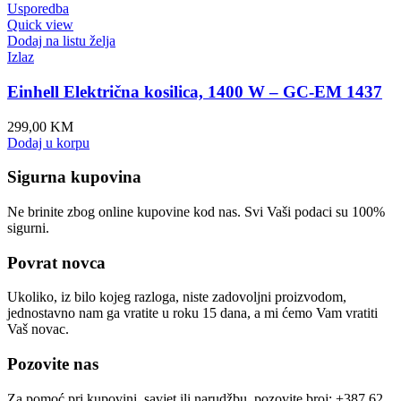
Usporedba
Quick view
Dodaj na listu želja
Izlaz
Einhell Električna kosilica, 1400 W – GC-EM 1437
299,00
KM
Dodaj u korpu
Sigurna kupovina
Ne brinite zbog online kupovine kod nas. Svi Vaši podaci su 100%
sigurni.
Povrat novca
Ukoliko, iz bilo kojeg razloga, niste zadovoljni proizvodom,
jednostavno nam ga vratite u roku 15 dana, a mi ćemo Vam vratiti
Vaš novac.
Pozovite nas
Za pomoć pri kupovini, savjet ili narudžbu, pozovite broj: +387 62