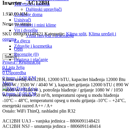
Inverter – AC12BH
Televizori i oprema
Daljinski upravljači
1.939,00
KM
Uređenje doma
Usisivači
Nema na stanju
Ventilatori i mini klime
Vrt i dvorište
SKU
8806091148421
Kategorije:
Klima split
,
Klima uređaji i
Vrtna rasvjeta i dekoracija
oprema
Za djecu
Zdravlje i kozmetika
Opis
Recenzije (0)
Search
Dostava i plaćanje
Prijava / Registracija
0
Lista želja
Opis
0
Usporedba
0
items
/
0,00
KM
Klima uređaj AC12BH, 12000 bTU, kapacitet hlađenja 12000 Btu
Menu
(890 W / 3500 W / 4040 W ), kapacitet grijanja 12000 bTU ( 890 W
/ 4000 W / 5100 W ), potrošnja hlađenje / grijanje 1080 W / 1050
0
items
/
0,00
KM
W, protok zraka 750 m³/h, temperaturni opseg u modu hlađenja
-10°C – 48°C, temperaturni opseg u modu grijanja -10°C – +24°C,
energetski razred A++ / A+
Ostalo: WiFi ThinQ, rashladni plin R32
AC12BH UA3 – vanjska jedinica – 8806091148421
AC12BH NSJ – unutarnja jedinca – 8806091148414