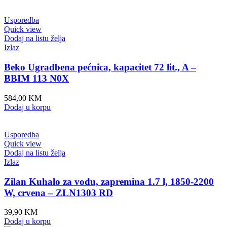
Usporedba
Quick view
Dodaj na listu želja
Izlaz
Beko Ugradbena pećnica, kapacitet 72 lit., A –
BBIM 113 N0X
584,00
KM
Dodaj u korpu
Usporedba
Quick view
Dodaj na listu želja
Izlaz
Zilan Kuhalo za vodu, zapremina 1.7 l, 1850-2200
W, crvena – ZLN1303 RD
39,90
KM
Dodaj u korpu