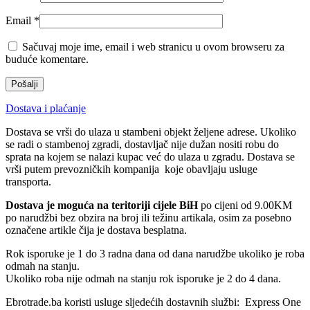
Email
*
Sačuvaj moje ime, email i web stranicu u ovom browseru za
buduće komentare.
Dostava i plaćanje
Dostava se vrši do ulaza u stambeni objekt željene adrese. Ukoliko
se radi o stambenoj zgradi, dostavljač nije dužan nositi robu do
sprata na kojem se nalazi kupac već do ulaza u zgradu. Dostava se
vrši putem prevozničkih kompanija koje obavljaju usluge
transporta.
Dostava je moguća na teritoriji cijele BiH
po cijeni od 9.00KM
po narudžbi bez obzira na broj ili težinu artikala, osim za posebno
označene artikle čija je dostava besplatna.
Rok isporuke je 1 do 3 radna dana od dana narudžbe ukoliko je roba
odmah na stanju.
Ukoliko roba nije odmah na stanju rok isporuke je 2 do 4 dana.
Ebrotrade.ba koristi usluge sljedećih dostavnih službi: Express One