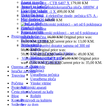
Aparat za vafle
kasetni filter,Inox - CTB 6407 X
179,00
KM
Aparati za kafu/čaj
Beko Ugradbena staklokeramička ploča, 6800W, 4
Električna kuhala
zone - HIC 64401 -1 X
499,00
KM
Električni lonci
Beko Štednjak, 4 električne ringle, pećnica 67l, A -
Mini štednjaci i pekači
FSE 66000 GS
649,00
KM
Pekač za hljeb
Plinska kuhala
Tosteri i roštilji
Prilagodivi silikonski poklopci – set od 6 poklopaca
Proizvodi za kuću
različitih veličina
16,00
KM
Original price was:
Baštenska oprema
16,00 KM.
13,00
KM
Current price is: 13,00 KM.
Bijela tehnika
Automatski punjivi dozator sapuna od 300 ml
Bojleri
59,00
KM
Original price was:
Frižideri/ Zamrzivači/ Vitrine
59,00 KM.
49,00
KM
Current price is: 49,00 KM.
Mašina za pranje suđa
Višenamjenski držač 3 u 1
45,00
KM
Original price
Mikrovalne pećnice
was: 45,00 KM.
35,00
KM
Current price is: 35,00 KM.
Nape
Oprema za automobile
Štednjaci
Igračke za djecu
Ugradbena pećnica
Trgovina
Ugradbena ploča
Početna
Vinske vitrine
Proizvodi
Kuhinjski aparati
Česta pitanja
Aparati za kafu
Blog
Roštilji
Kontakt
Proizvodi za kuhinju
Sniženje
Sve za dom