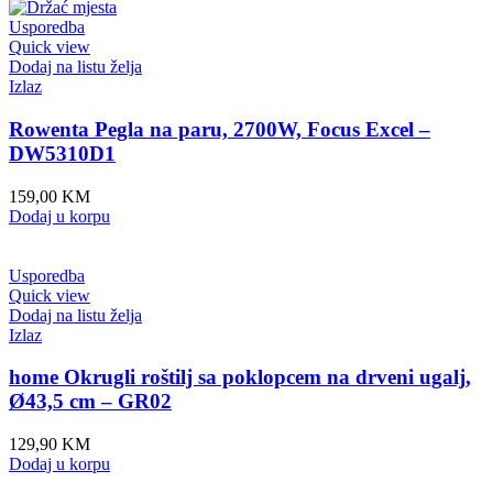
Usporedba
Quick view
Dodaj na listu želja
Izlaz
Rowenta Pegla na paru, 2700W, Focus Excel –
DW5310D1
159,00
KM
Dodaj u korpu
Usporedba
Quick view
Dodaj na listu želja
Izlaz
home Okrugli roštilj sa poklopcem na drveni ugalj,
Ø43,5 cm – GR02
129,90
KM
Dodaj u korpu