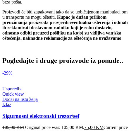
brza pošta.
Proizvodi će biti zapakovani tako da se uobičajenom manipulacijom
u transportu ne mogu oštetiti.
Kupac je dužan prilikom
preuzimanja proizvoda provjeriti eventualna oštećenja i odmah
ih reklamirati dostavnom radniku koji je robu dostavio,
odnosno odbiti preuzeti pošiljku na kojoj su vidljiva vanjska
oštećenja, naknadne reklamacije za oštećenja ne uvažavamo
.
Pogledajte i druge proizvode iz ponude..
-29%
Usporedba
Quick view
Dodaj na listu želja
Izlaz
Sigurnosni elektronski trezor/sef
105,00
KM
Original price was: 105,00 KM.
75,00
KM
Current price