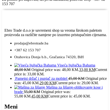
153 707
Ebro Trade d.o.o je savremeni shop sa veoma širokom paletom
proizvoda za različite namjene po izuzetno pristupačnim cijenama.
prodaja@ebrotrade.ba
+387 62 153 707
Orahovica Donja b.b., Gračanica 74320, BiH
Viseća ljuljačka Bahama
48,00
KM
Original price was: 48,00 KM.
33,00
KM
Current
price is: 33,00 KM.
Pametni držač i punjač za mobitel
45,00
KM
Original price
was: 45,00 KM.
29,00
KM
Current price is: 29,00 KM.
Mašina za šišanje-oblikovanje kose i
brade
55,00
KM
Original price was:
55,00 KM.
45,00
KM
Current price is: 45,00 KM.
Meni