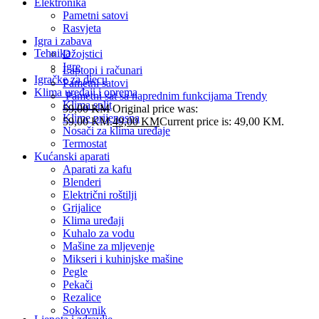
Elektronika
Pametni satovi
Rasvjeta
Igra i zabava
Tehnika
Džojstici
Igre
Laptopi i računari
Igračke za djecu
Pametni satovi
Klima uređaji i oprema
Pametni sat sa naprednim funkcijama Trendy
Klima split
59,00
KM
Original price was:
Klime prijenosna
59,00 KM.
49,00
KM
Current price is: 49,00 KM.
Nosači za klima uređaje
Termostat
Kućanski aparati
Aparati za kafu
Blenderi
Električni roštilji
Grijalice
Klima uređaji
Kuhalo za vodu
Mašine za mljevenje
Mikseri i kuhinjske mašine
Pegle
Pekači
Rezalice
Sokovnik