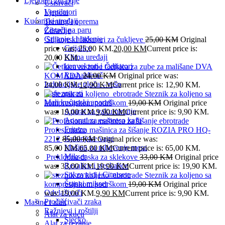
Ljepota i zdravlje
Usisivači
Ventilatori
Ljepota
Kućanski uređaji
Trening i oprema
Čistači na paru
Zdravlje
Grijanje i hlađenje
Silikonski fiksatori za čukljeve
25,00
KM
Original
Grijalice
price was: 25,00 KM.
20,00
KM
Current price is:
Klima uređaji
20,00 KM.
konvektori i radijatori
Četkica za zube za mališane DVA
Rashalđivač
KOMADA
24,00
KM
Original price was:
Indukcijske ploča – rešo
24,00 KM.
12,90
KM
Current price is: 12,90 KM.
Kafe aparati
Steznik za koljeno sa
Mali kućanski aparati
kompresijskom podrškom
19,00
KM
Original price
Aparat za vakumiranje
was: 19,00 KM.
9,90
KM
Current price is: 9,90 KM.
Aparati za esspreso kafu
Friteze
Profesionalna mašinica za šišanje ROZIA PRO HQ-
Kuhinjske vage
2212
85,00
KM
Original price was:
Mašina za mljevenje mesa
85,00 KM.
65,00
KM
Current price is: 65,00 KM.
Mikser
Preklopna daska za sklekove
33,00
KM
Original price
Rezalice i sjeckalice
was: 33,00 KM.
19,90
KM
Current price is: 19,90 KM.
Sokovnici i Citrusete
Steznik za koljeno sa
Štapni mikser
kompresijskom podrškom
19,00
KM
Original price
Odvlaživači
was: 19,00 KM.
9,90
KM
Current price is: 9,90 KM.
Pročišćivači zraka
Mašine i alati
Ražnjevi i roštilji
Alat za kuću
Sjecko
Alat za rezanje