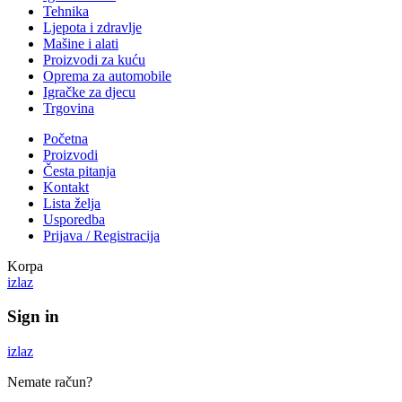
Tehnika
Ljepota i zdravlje
Mašine i alati
Proizvodi za kuću
Oprema za automobile
Igračke za djecu
Trgovina
Početna
Proizvodi
Česta pitanja
Kontakt
Lista želja
Usporedba
Prijava / Registracija
Korpa
izlaz
Sign in
izlaz
Nemate račun?