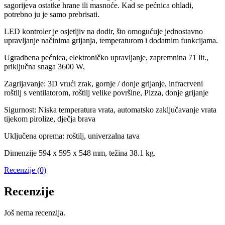
sagorijeva ostatke hrane ili masnoće. Kad se pećnica ohladi,
potrebno ju je samo prebrisati.
LED kontroler je osjetljiv na dodir, što omogućuje jednostavno
upravljanje načinima grijanja, temperaturom i dodatnim funkcijama.
Ugradbena pećnica, elektroničko upravljanje, zapremnina 71 lit.,
priključna snaga 3600 W,
Zagrijavanje: 3D vrući zrak, gornje / donje grijanje, infracrveni
roštilj s ventilatorom, roštilj velike površine, Pizza, donje grijanje
Sigurnost: Niska temperatura vrata, automatsko zaključavanje vrata
tijekom pirolize, dječja brava
Uključena oprema: roštilj, univerzalna tava
Dimenzije 594 x 595 x 548 mm, težina 38.1 kg.
Recenzije (0)
Recenzije
Još nema recenzija.