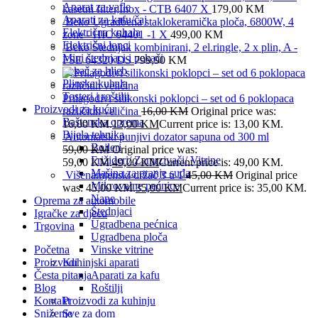
Aparat za vafle
kasetni filter,Inox - CTB 6407 X
179,00
KM
Aparati za kafu/čaj
Beko Ugradbena staklokeramička ploča, 6800W, 4
Električna kuhala
zone - HIC 64401 -1 X
499,00
KM
Električni lonci
Beko Štednjak kombinirani, 2 el.ringle, 2 x plin, A -
Mini štednjaci i pekači
FSE 64320 DS
799,90
KM
Pekač za hljeb
Plinska kuhala
Tosteri i roštilji
Prilagodivi silikonski poklopci – set od 6 poklopaca
Proizvodi za kuću
različitih veličina
16,00
KM
Original price was:
Baštenska oprema
16,00 KM.
13,00
KM
Current price is: 13,00 KM.
Bijela tehnika
Automatski punjivi dozator sapuna od 300 ml
Bojleri
59,00
KM
Original price was:
Frižideri/ Zamrzivači/ Vitrine
59,00 KM.
49,00
KM
Current price is: 49,00 KM.
Mašina za pranje suđa
Višenamjenski držač 3 u 1
45,00
KM
Original price
Mikrovalne pećnice
was: 45,00 KM.
35,00
KM
Current price is: 35,00 KM.
Nape
Oprema za automobile
Štednjaci
Igračke za djecu
Ugradbena pećnica
Trgovina
Ugradbena ploča
Početna
Vinske vitrine
Proizvodi
Kuhinjski aparati
Česta pitanja
Aparati za kafu
Blog
Roštilji
Kontakt
Proizvodi za kuhinju
Sniženje
Sve za dom