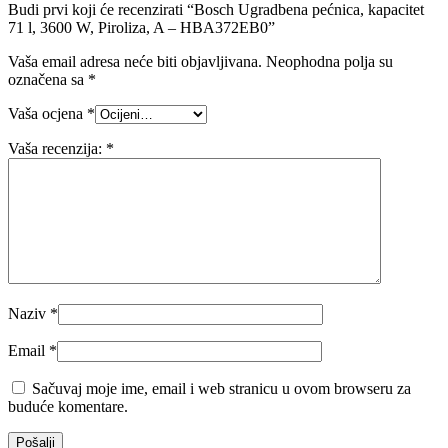
Budi prvi koji će recenzirati “Bosch Ugradbena pećnica, kapacitet
71 l, 3600 W, Piroliza, A – HBA372EB0”
Vaša email adresa neće biti objavljivana.
Neophodna polja su
označena sa
*
Vaša ocjena
*
Vaša recenzija:
*
Naziv
*
Email
*
Sačuvaj moje ime, email i web stranicu u ovom browseru za
buduće komentare.