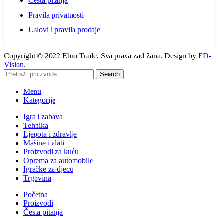
Česta pitanja
Pravila privatnosti
Uslovi i pravila prodaje
Copyright © 2022 Ebro Trade, Sva prava zadržana. Design by
ED-
Vision
.
Search
Menu
Kategorije
Igra i zabava
Tehnika
Ljepota i zdravlje
Mašine i alati
Proizvodi za kuću
Oprema za automobile
Igračke za djecu
Trgovina
Početna
Proizvodi
Česta pitanja