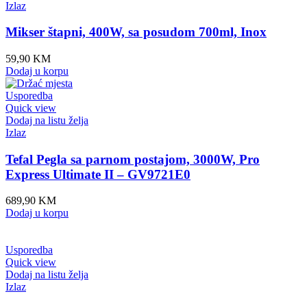
Izlaz
Mikser štapni, 400W, sa posudom 700ml, Inox
59,90
KM
Dodaj u korpu
Usporedba
Quick view
Dodaj na listu želja
Izlaz
Tefal Pegla sa parnom postajom, 3000W, Pro
Express Ultimate II – GV9721E0
689,90
KM
Dodaj u korpu
Usporedba
Quick view
Dodaj na listu želja
Izlaz