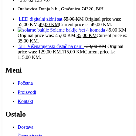
+387 62 153 707
Orahovica Donja b.b., Gračanica 74320, BiH
LED digitalni zidni sat
55,00
KM
Original price was:
55,00 KM.
49,00
KM
Current price is: 49,00 KM.
Solarne baklje /set 4 komada
45,00
KM
Original price was: 45,00 KM.
35,00
KM
Current price is:
35,00 KM.
5u1 Višenamjenski čistač na paru
129,00
KM
Original
price was: 129,00 KM.
115,00
KM
Current price is:
115,00 KM.
Meni
Početna
Proizvodi
Kontakt
Ostalo
Dostava