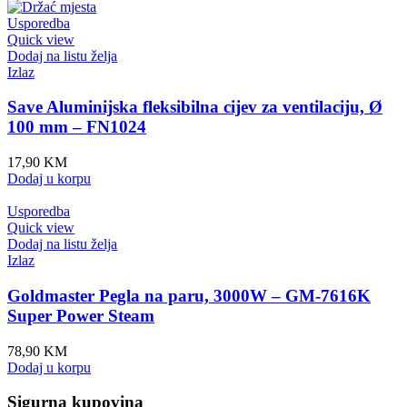
Usporedba
Quick view
Dodaj na listu želja
Izlaz
Save Aluminijska fleksibilna cijev za ventilaciju, Ø
100 mm – FN1024
17,90
KM
Dodaj u korpu
Usporedba
Quick view
Dodaj na listu želja
Izlaz
Goldmaster Pegla na paru, 3000W – GM-7616K
Super Power Steam
78,90
KM
Dodaj u korpu
Sigurna kupovina