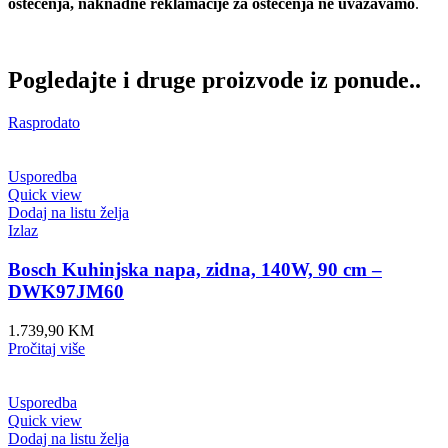
oštećenja, naknadne reklamacije za oštećenja ne uvažavamo
.
Pogledajte i druge proizvode iz ponude..
Rasprodato
Usporedba
Quick view
Dodaj na listu želja
Izlaz
Bosch Kuhinjska napa, zidna, 140W, 90 cm –
DWK97JM60
1.739,90
KM
Pročitaj više
Usporedba
Quick view
Dodaj na listu želja