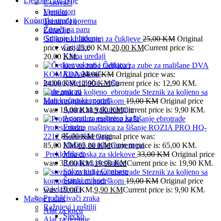
Ljepota i zdravlje
Usisivači
Ventilatori
Ljepota
Kućanski uređaji
Trening i oprema
Čistači na paru
Zdravlje
Grijanje i hlađenje
Silikonski fiksatori za čukljeve
25,00
KM
Original
Grijalice
price was: 25,00 KM.
20,00
KM
Current price is:
Klima uređaji
20,00 KM.
konvektori i radijatori
Četkica za zube za mališane DVA
Rashalđivač
KOMADA
24,00
KM
Original price was:
Indukcijske ploča – rešo
24,00 KM.
12,90
KM
Current price is: 12,90 KM.
Kafe aparati
Steznik za koljeno sa
Mali kućanski aparati
kompresijskom podrškom
19,00
KM
Original price
Aparat za vakumiranje
was: 19,00 KM.
9,90
KM
Current price is: 9,90 KM.
Aparati za esspreso kafu
Friteze
Profesionalna mašinica za šišanje ROZIA PRO HQ-
Kuhinjske vage
2212
85,00
KM
Original price was:
Mašina za mljevenje mesa
85,00 KM.
65,00
KM
Current price is: 65,00 KM.
Mikser
Preklopna daska za sklekove
33,00
KM
Original price
Rezalice i sjeckalice
was: 33,00 KM.
19,90
KM
Current price is: 19,90 KM.
Sokovnici i Citrusete
Steznik za koljeno sa
Štapni mikser
kompresijskom podrškom
19,00
KM
Original price
Odvlaživači
was: 19,00 KM.
9,90
KM
Current price is: 9,90 KM.
Pročišćivači zraka
Mašine i alati
Ražnjevi i roštilji
Alat za kuću
Sjecko
Alat za rezanje