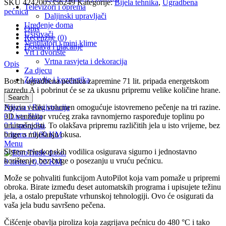
SKU
4242005356249
Kategorije:
Bijela tehnika
,
Ugradbena
Televizori i oprema
pećnica
Daljinski upravljači
Uređenje doma
Opis
Usisivači
Recenzije (0)
Ventilatori i mini klime
Dostava i plaćanje
Vrt i dvorište
Vrtna rasvjeta i dekoracija
Opis
Za djecu
Zdravlje i kozmetika
Bosch ugradbena pećnica zapremine 71 lit. pripada energetskom
razredu A i pobrinut će se za ukusnu pripremu velike količine hrane.
Search
Prijava / Registracija
Njezin veliki volumen omogućuje istovremeno pečenje na tri razine.
0
Lista želja
3D ventilator vrućeg zraka ravnomjerno raspoređuje toplinu po
0
Usporedba
unutrašnjosti. To olakšava pripremu različitih jela u isto vrijeme, bez
0
items
/
0,00
KM
brige o miješanju okusa.
Menu
Sistem teleskopskih vodilica osigurava sigurno i jednostavno
korištenje, bez brige o posezanju u vruću pećnicu.
0
items
/
0,00
KM
Može se pohvaliti funkcijom AutoPilot koja vam pomaže u pripremi
obroka. Birate između deset automatskih programa i upisujete težinu
jela, a ostalo prepuštate vrhunskoj tehnologiji. Ovo će osigurati da
vaša jela budu savršeno pečena.
Čišćenje obavlja piroliza koja zagrijava pećnicu do 480 °C i tako