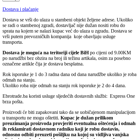
Dostava i plaćanje
Dostava se vrši do ulaza u stambeni objekt željene adrese. Ukoliko
se radi o stambenoj zgradi, dostavljač nije dužan nositi robu do
sprata na kojem se nalazi kupac već do ulaza u zgradu. Dostava se
vrši putem prevozničkih kompanija koje obavljaju usluge
transporta.
Dostava je moguća na teritoriji cijele BiH
po cijeni od 9.00KM
po narudžbi bez obzira na broj ili težinu artikala, osim za posebno
označene artikle čija je dostava besplatna.
Rok isporuke je 1 do 3 radna dana od dana narudžbe ukoliko je roba
odmah na stanju.
Ukoliko roba nije odmah na stanju rok isporuke je 2 do 4 dana.
Ebrotrade.ba koristi usluge sljedećih dostavnih službi: Express One
brza pošta.
Proizvodi će biti zapakovani tako da se uobičajenom manipulacijom
u transportu ne mogu oštetiti.
Kupac je dužan prilikom
preuzimanja proizvoda provjeriti eventualna oštećenja i odmah
ih reklamirati dostavnom radniku koji je robu dostavio,
odnosno odbiti preuzeti pošiljku na kojoj su vidljiva vanjska