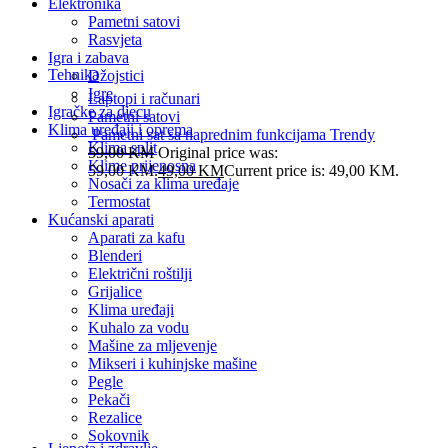
Elektronika
Pametni satovi
Rasvjeta
Igra i zabava
Tehnika
Džojstici
Igre
Laptopi i računari
Igračke za djecu
Pametni satovi
Klima uređaji i oprema
Pametni sat sa naprednim funkcijama Trendy
Klima split
59,00
KM
Original price was:
Klime prijenosna
59,00 KM.
49,00
KM
Current price is: 49,00 KM.
Nosači za klima uređaje
Termostat
Kućanski aparati
Aparati za kafu
Blenderi
Električni roštilji
Grijalice
Klima uređaji
Kuhalo za vodu
Mašine za mljevenje
Mikseri i kuhinjske mašine
Pegle
Pekači
Rezalice
Sokovnik